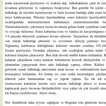
arada karıştırarak pişiriyoruz ve ocaktan alıp, balkabaklarını çatal ile ez
kıvamına getiriyoruz ve soğumaya bırakıyoruz. Ben genelde bu işlemi 
balkabağı ile önceden hazırlıyorum ve fazla kısmını buzluğa daha sonra 
üzere kaldırıyorum. Püremiz hazırlandıktan sonra kekimizi hazırlayabili
sıcaklığındaki malzemelerimizi kullanmaya yumurtalarımızdan baş
Yumurtalarımızla, şekerimizi krema kıvamına gelene kadar çırptıktan sonr
ve sıvıyağı ekliyoruz. Sonra kabartma tozu ve vanilya ile karıştırdığımı
3-4 parçada ekleyerek çırpmaya devam ediyoruz. Tarçınımızı da ekledikte
son olarak balkabağı püremizi ve cevizimizi ekleyip çırpmayı bıra
Yağlanmış kalıbımıza döktüğümüz kekimizi önceden ısıtılmış 150-16
fırında pişiriyoruz. Fırından çıkarınca, oda sıcaklığına gelene kadar b
kekimizi kalıptan çıkarıyoruz. Ben ufak desenli muffin kalımı kullandım. 
kalıptan çıkardıktan sonra kabaran bölümlerini keserek düzleştirdim ve 
tabanından yapıştırarak birer adet balkabağı yapmış oldum. Kekleri 
getirmek içinde balkabağı püresinden artan kısımı ve renklendirerek haz
kremşantiyi kullandım. En üstüne ise yine renkli hazırladığım çikolat
dökerek şeker hamurundan sap ve yaprak yaptım. Siz tek tek u
istemezseniz kekinizin üzerini veya arasını balkabağı püresi ve kremş
kaplayarak pasta havasına büründürebilir veya yalnız da çok lezzetli ola
tek başına yiyebilirsiniz. Afiyet olsun...
Not: Şimdilerde daha iyiyim, sağlığımı ve blogumu eski günlerine kavu