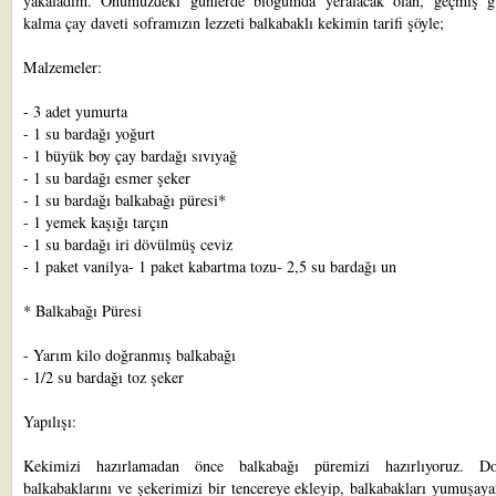
yakaladım. Önümüzdeki günlerde blogumda yeralacak olan, geçmiş g
kalma çay daveti soframızın lezzeti balkabaklı kekimin tarifi şöyle;
Malzemeler:
- 3 adet yumurta
- 1 su bardağı yoğurt
- 1 büyük boy çay bardağı sıvıyağ
- 1 su bardağı esmer şeker
- 1 su bardağı balkabağı püresi*
- 1 yemek kaşığı tarçın
- 1 su bardağı iri dövülmüş ceviz
- 1 paket vanilya- 1 paket kabartma tozu- 2,5 su bardağı un
* Balkabağı Püresi
- Yarım kilo doğranmış balkabağı
- 1/2 su bardağı toz şeker
Yapılışı:
Kekimizi hazırlamadan önce balkabağı püremizi hazırlıyoruz. Do
balkabaklarını ve şekerimizi bir tencereye ekleyip, balkabakları yumuşay