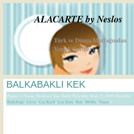
ALACARTE by Neslos
Türk ve Dünya Mutfağından
Yemek Tarifleri
BALKABAKLI KEK
Pişiren ve Yazan:
Neslihan
| Yazı Tarihi: Perşembe, Ocak 15, 2009 |
Menü'de:
Balkabağı
,
Ceviz
,
Çay Keyfi
,
Çay Saati
,
Kek
,
Muffin
,
Tarçın
|