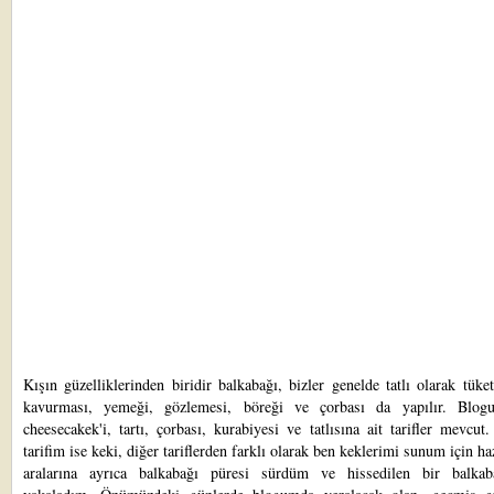
Kışın güzelliklerinden biridir balkabağı, bizler genelde tatlı olarak tüke
kavurması, yemeği, gözlemesi, böreği ve çorbası da yapılır. Blo
cheesecakek'i
,
tartı
,
çorbası
,
kurabiyesi
ve
tatlısına
ait tarifler mevcut.
tarifim ise keki, diğer tariflerden farklı olarak ben keklerimi sunum için ha
aralarına ayrıca balkabağı püresi sürdüm ve hissedilen bir balkab