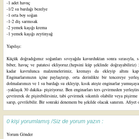
-1 adet havuç
-1/2 su bardağı bezelye
-1 orta boy soğan
-1-2 diş sarmısak
-2 yemek kaşığı krema
-1 yemek kaşığı zeytinyağ
Yapılışı:
Küçük doğradığımız soğanları sıvıyağda kavurduktan sonra sırasıyla, s
biber, havuç ve patatesi ekliyoruz.(hepsini küp şeklinde doğrayabiliriz)
kadar kavrulunca malzemelerimiz, kremayı da ekleyip altını kapa
Enginarlarımızın içine paylaştırıp, orta derinlikte bir tencereye yerleş
dolmalarımızı ve 1 su bardağı su ekleyip, kısık ateşte enginarlar yumuşay
-yaklaşık 30 dakika- pişiriyoruz. Ben enginarları ters çevirmeden yerleştir
çevrirerek de pişirebilirsiniz, tabi çevirmek sıkıntılı olabilir veya pişirme
sarıp, çevrilebilir. Bir sonraki denemem bu şekilde olacak sanırım. Afiyet o
0 kişi yorumlamış /Siz de yorum yazın :
Yorum Gönder