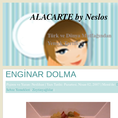
ALACARTE by Neslos
Türk ve Dünya Mutfağından
Yemek Tarifleri
ENGİNAR DOLMA
Pişiren ve Yazan:
Neslihan
| Yazı Tarihi: Pazartesi, Nisan 02, 2007 |
Menü'de:
Sebze Yemekleri
,
Zeytinyağlılar
|