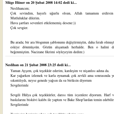
Müge Hüner
on 20 Şubat 2008 14:02 dedi ki...
Neslihancım;
Çok sevindim, hayırlı uğurlu olsun, Allah tamamını erdirsin
Mutluluklar dilerim.
Hava şartları sevenleri etkilememiş desene:))
Çok sevgier.
Bu arada; bir ara blogunun şablonunu değiştirmiştin, daha ferah olmuşt
eskiye dönmüşsün. Gözün alışamadı herhalde. Ben o halini d
beğenmiştim. Nacizane fikrimi söyleyeyim dedim:)
Neslihan
on 21 Şubat 2008 23:25 dedi ki...
Yaman Ayşem, çok teşekkür ederim, kardeşim ve nişanlısı adına da.
Kar yağarken izlemek ve karla oynamak çok zevkli ama sonrasında yo
sıkıntılıydı, neyse genede yağsın da su biriksin diyorum
Sevgilerimle
Sevgili Hülya çok teşekkürler, darısı tüm isyenlere diyorum. Harf 
baskılarını bisküvi kalıbı ile yaptım ve Bake Shop'lardan temin edebilir
Sevgilerimle