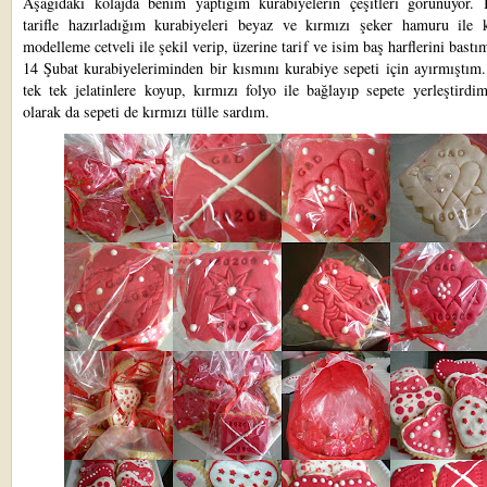
Aşağıdaki kolajda benim yaptığım kurabiyelerin çeşitleri görünüyor.
tarifle hazırladığım kurabiyeleri beyaz ve kırmızı şeker hamuru ile k
modelleme cetveli ile şekil verip, üzerine tarif ve isim baş harflerini bastı
14 Şubat kurabiyeleriminden
bir kısmını kurabiye sepeti için ayırmıştım
tek tek jelatinlere koyup, kırmızı folyo ile bağlayıp sepete yerleştird
olarak da sepeti de kırmızı tülle sardım.