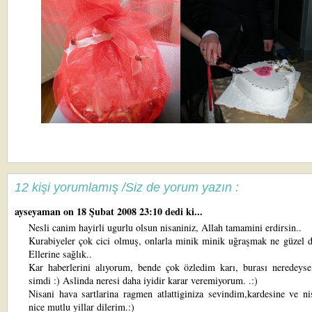
12 kişi yorumlamış /Siz de yorum yazın :
ayseyaman
on 18 Şubat 2008 23:10 dedi ki...
Nesli canim hayirli ugurlu olsun nisaniniz, Allah tamamini erdirsin..
Kurabiyeler çok cici olmuş, onlarla minik minik uğraşmak ne güzel d
Ellerine sağlık..
Kar haberlerini alıyorum, bende çok özledim karı, burası neredeyse
simdi :) Aslinda neresi daha iyidir karar veremiyorum. .:)
Nisani hava sartlarina ragmen atlattiginiza sevindim,kardesine ve ni
nice mutlu yillar dilerim.:)