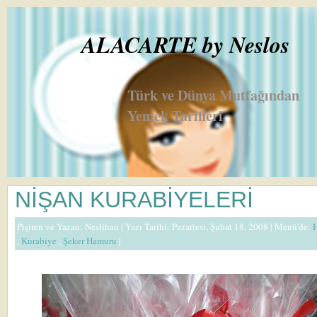
ALACARTE by Neslos
Türk ve Dünya Mutfağından
Yemek Tarifleri
NİŞAN KURABİYELERİ
Pişiren ve Yazan:
Neslihan
| Yazı Tarihi: Pazartesi, Şubat 18, 2008 |
Menü'de:
,
Kurabiye
,
Şeker Hamuru
|