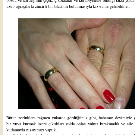
bozdu ve kardeşimin çiçek, çikolatalar ve kurabiyelerle bindiği taksi yolda
uzub uğraşılarla zincirli bir taksinin bulunmasıyla kız evine gelebildiler.
Bütün zorluklara rağmen yukarda gördüğünüz gibi, babamın deyimiyle g
bir yuva kurmak üzere çıktıkları yolda onları yalnız bırakmadık ve aile 
kutlamayla nişanımızı yaptık.