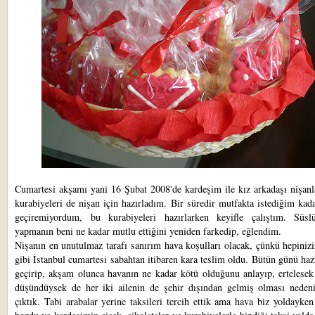
Cumartesi akşamı yani 16 Şubat 2008'de kardeşim ile kız arkadaşı nişanl
kurabiyeleri de nişan için hazırladım. Bir süredir mutfakta istediğim ka
geçiremiyordum, bu kurabiyeleri hazırlarken keyifle çalıştım. Süsl
yapmanın beni ne kadar mutlu ettiğini yeniden farkedip, eğlendim.
Nişanın en unutulmaz tarafı sanırım hava koşulları olacak, çünkü hepinizi
gibi İstanbul cumartesi sabahtan itibaren kara teslim oldu. Bütün günü hazı
geçirip, akşam olunca havanın ne kadar kötü olduğunu anlayıp, ertelesek
düşündüysek de her iki ailenin de şehir dışından gelmiş olması nedeni
çıktık. Tabi arabalar yerine taksileri tercih ettik ama hava biz yoldayke