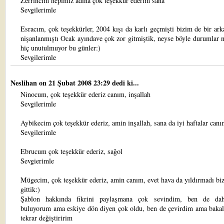
Zerrincim hepimiz adına çok teşekkür ederim sana
Sevgilerimle
Esracım, çok teşekkürler, 2004 kışı da karlı geçmişti bizim de bir ar
nişanlanmıştı Ocak ayındave çok zor gitmiştik, neyse böyle durumlar 
hiç unutulmuyor bu günler:)
Sevgilerimle
Neslihan
on 21 Şubat 2008 23:29 dedi ki...
Ninocum, çok teşekkür ederiz canım, inşallah
Sevgilerimle
Aybikecim çok teşekkür ederiz, amin inşallah, sana da iyi haftalar can
Sevgilerimle
Ebrucum çok teşekkür ederiz, sağol
Sevgierimle
Mügecim, çok teşekkür ederiz, amin canım, evet hava da yıldırmadı biz
gittik:)
Şablon hakkında fikrini paylaşmana çok sevindim, ben de dah
buluyorum ama eskiye dön diyen çok oldu, ben de çevirdim ama bakal
tekrar değiştiririm