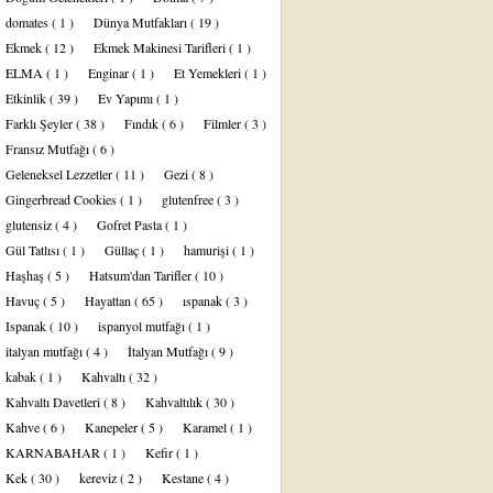
domates
( 1 )
Dünya Mutfakları
( 19 )
Ekmek
( 12 )
Ekmek Makinesi Tarifleri
( 1 )
ELMA
( 1 )
Enginar
( 1 )
Et Yemekleri
( 1 )
Etkinlik
( 39 )
Ev Yapımı
( 1 )
Farklı Şeyler
( 38 )
Fındık
( 6 )
Filmler
( 3 )
Fransız Mutfağı
( 6 )
Geleneksel Lezzetler
( 11 )
Gezi
( 8 )
Gingerbread Cookies
( 1 )
glutenfree
( 3 )
glutensiz
( 4 )
Gofret Pasta
( 1 )
Gül Tatlısı
( 1 )
Güllaç
( 1 )
hamurişi
( 1 )
Haşhaş
( 5 )
Hatsum'dan Tarifler
( 10 )
Havuç
( 5 )
Hayattan
( 65 )
ıspanak
( 3 )
Ispanak
( 10 )
ispanyol mutfağı
( 1 )
italyan mutfağı
( 4 )
İtalyan Mutfağı
( 9 )
kabak
( 1 )
Kahvaltı
( 32 )
Kahvaltı Davetleri
( 8 )
Kahvaltılık
( 30 )
Kahve
( 6 )
Kanepeler
( 5 )
Karamel
( 1 )
KARNABAHAR
( 1 )
Kefir
( 1 )
Kek
( 30 )
kereviz
( 2 )
Kestane
( 4 )