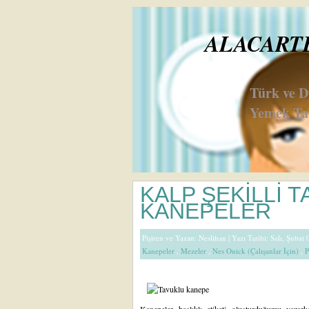
ALACARTE 
Türk ve 
Yemek Tar
KALP ŞEKİLLİ 
KANEPELER
Pişiren ve Yazan:
Neslihan
| Yazı Tarihi: Salı, Şubat
Kanepeler
,
Mezeler
,
Nes Ouick (Çalışanlar İçin)
,
P