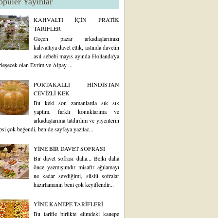
opüler Yayınlar
KAHVALTI İÇİN PRATİK
TARİFLER
Geçen pazar arkadaşlarımızı
kahvaltıya davet ettik, aslında davetin
asıl sebebi mayıs ayında Hollanda'ya
rleşecek olan Evrim ve Alpay ...
PORTAKALLI HİNDİSTAN
CEVİZLİ KEK
Bu keki son zamanlarda sık sık
yaptım, farklı konuklarıma ve
arkadaşlarıma tatdırdım ve yiyenlerin
psi çok beğendi, ben de sayfaya yazılac...
YİNE BİR DAVET SOFRASI
Bir davet sofrası daha... Belki daha
önce yazmışımdır misafir ağılamayı
ne kadar sevdiğimi, süslü sofralar
hazırlamanın beni çok keyiflendir...
YİNE KANEPE TARİFLERİ
Bu tarifle birlikte elimdeki kanepe