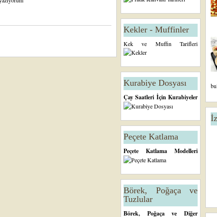
n yazıyorum
Kekler - Muffinler
Kek ve Muffin Tarifleri
Kurabiye Dosyası
bu
Çay Saatleri İçin Kurabiyeler
İ
Peçete Katlama
Peçete Katlama Modelleri
Börek, Poğaça ve
Tuzlular
Börek, Poğaça ve Diğer