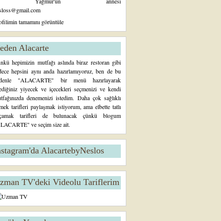
Yağmur'un annesi
sloss@gmail.com
ofilimin tamamını görüntüle
eden Alacarte
nkü hepimizin mutfağı aslında biraz restoran gibi
dece hepsini aynı anda hazırlamıyoruz, ben de bu
denle "ALACARTE" bir menü hazırlayarak
tediğiniz yiyecek ve içecekleri seçmenizi ve kendi
tfağınızda denemenizi istedim. Daha çok sağlıklı
mek tarifleri paylaşmak istiyorum, ama elbette tatlı
çamak tarifleri de bulunacak çünkü blogum
LACARTE" ve seçim size ait.
nstagram'da AlacartebyNeslos
zman TV'deki Videolu Tariflerim