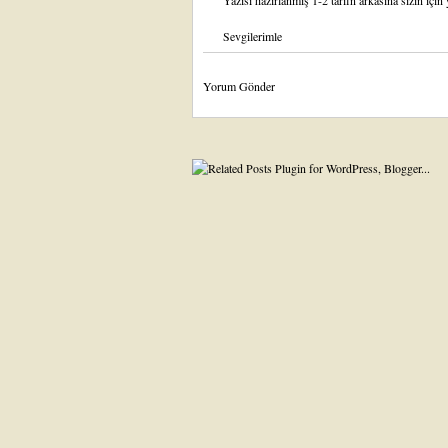
Yazısı hazırlanmış 1-2 tarifn arkasına sizin içi
Sevgilerimle
Yorum Gönder