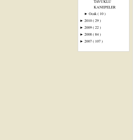
TAVUKLU
KANEPELER
Ocak
( 10 )
►
2010
( 29 )
►
2009
( 22 )
►
2008
( 84 )
►
2007
( 107 )
►