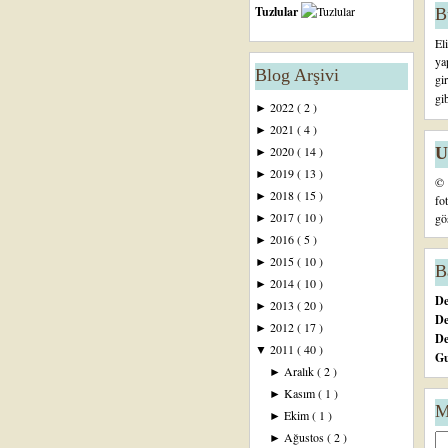
Tuzlular
B
El
ya
Blog Arşivi
gi
gi
2022
( 2 )
►
2021
( 4 )
►
U
2020
( 14 )
►
2019
( 13 )
►
© 
2018
( 15 )
►
fo
2017
( 10 )
gö
►
2016
( 5 )
►
2015
( 10 )
►
B
2014
( 10 )
►
De
2013
( 20 )
►
De
2012
( 17 )
►
D
2011
( 40 )
▼
Gu
Aralık
( 2 )
►
Kasım
( 1 )
►
M
Ekim
( 1 )
►
Ağustos
( 2 )
►