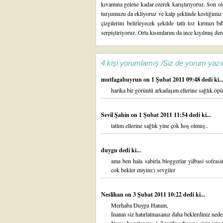
kıvamına gelene kadar ezerek karıştırıyoruz. Son o
turşumuzu da ekliyoruz ve kalp şeklinde kestiğimiz
çizgilerini belirleyecek şekilde tatlı toz kırmızı b
serpiştiriyoruz. Orta kısımlarını da ince kıyılmış der
4 kişi yorumlamış /Siz de yorum yazı
mutfagabuyrun
on 1 Şubat 2011 09:48 dedi ki..
harika bir görüntü arkadaşım.ellerine sağlık.ö
Sevil Şahin
on 1 Şubat 2011 11:54 dedi ki...
tatlım ellerine sağlık yine çok hoş olmuş..
duygu dedi ki...
ama ben hala sabirla bloggerlar yilbasi sofras
cok bekler miyim:) sevgiler
Neslihan
on 3 Şubat 2011 10:22 dedi ki...
Merhaba Duygu Hanım,
İnanın siz hatırlatmasanız daha beklerdiniz ne