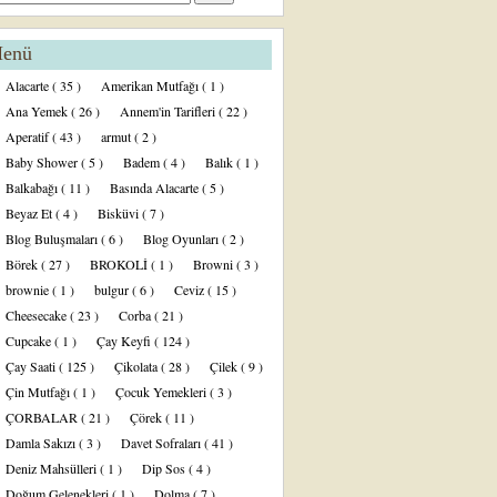
enü
Alacarte
( 35 )
Amerikan Mutfağı
( 1 )
Ana Yemek
( 26 )
Annem'in Tarifleri
( 22 )
Aperatif
( 43 )
armut
( 2 )
Baby Shower
( 5 )
Badem
( 4 )
Balık
( 1 )
Balkabağı
( 11 )
Basında Alacarte
( 5 )
Beyaz Et
( 4 )
Bisküvi
( 7 )
Blog Buluşmaları
( 6 )
Blog Oyunları
( 2 )
Börek
( 27 )
BROKOLİ
( 1 )
Browni
( 3 )
brownie
( 1 )
bulgur
( 6 )
Ceviz
( 15 )
Cheesecake
( 23 )
Corba
( 21 )
Cupcake
( 1 )
Çay Keyfi
( 124 )
Çay Saati
( 125 )
Çikolata
( 28 )
Çilek
( 9 )
Çin Mutfağı
( 1 )
Çocuk Yemekleri
( 3 )
ÇORBALAR
( 21 )
Çörek
( 11 )
Damla Sakızı
( 3 )
Davet Sofraları
( 41 )
Deniz Mahsülleri
( 1 )
Dip Sos
( 4 )
Doğum Gelenekleri
( 1 )
Dolma
( 7 )