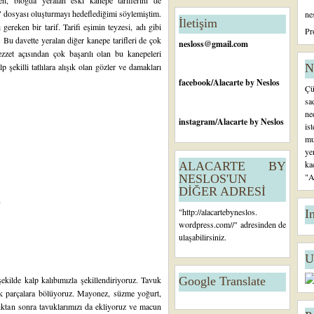
en
, blogda yeralan eski kanepe tariflerini de
n
"
dosyası oluşturmayı hedeflediğimi söylemiştim.
ne
c
İletişim
ereken bir tarif. Tarifi eşimin teyzesi, adı gibi
e
Pr
ı. Bu davette yeralan diğer kanepe tarifleri de çok
ki
nesloss@gmail.com
K
et açısından çok başarılı olan bu kanepeleri
a
p şekilli tatlılara alışık olan gözler ve damakları
N
yı
facebook
/Alacarte by Neslos
Çü
t
sa
ne
instagram
/Alacarte by Neslos
is
mu
ye
ka
ALACARTE BY
"A
NESLOS'UN
DİĞER ADRESİ
u
"
http://alacartebyneslos.
I
wordpress.com/
/" adresinden de
ulaşabilirsiniz.
U
kilde kalp kalıbımızla şekillendiriyoruz. Tavuk
Google Translate
ak parçalara bölüyoruz. Mayonez, süzme yoğurt,
ıktan sonra tavuklarımızı da ekliyoruz ve macun