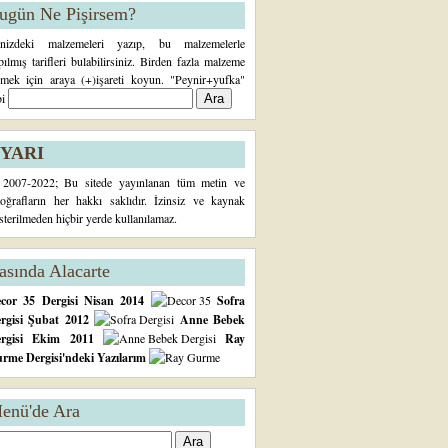
ugün Ne Pişirsem?
inizdeki malzemeleri yazıp, bu malzemelerle
pılmış tarifleri bulabilirsiniz. Birden fazla malzeme
rmek için araya (+)işareti koyun. "Peynir+yufka"
bi
YARI
2007-2022; Bu sitede yayınlanan tüm metin ve
toğrafların her hakkı saklıdır. İzinsiz ve kaynak
sterilmeden hiçbir yerde kullanılamaz.
asında Alacarte
cor 35 Dergisi Nisan 2014
Sofra
rgisi Şubat 2012
Anne Bebek
ergisi Ekim 2011
Ray
rme Dergisi'ndeki Yazılarım
enü'de Ara