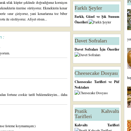
P
larak ufak küpler şeklinde doğradığımız kornişon
Farklı Şeyler
 ekmeklerin üzerine sürüyoruz. Ekmeklerin kenar
iberle sınır çiziyoruz, yani kenarlarına toz biber
Farklı, Güzel ve Şık Sunum
eotu ile süslüyoruz. Afiyet olsun...
Önerileri
n :
ye
Davet Sofraları
.
Davet Sofraları İçin Öneriler
püyorum.
Cheesecake Dosyası
he
Cheesecake Tarifleri ve Püf
Noktaları
indan fortune cookie tarifi beklemekteyim... daha
Pratik Kahvaltı
Tarifleri
Kahvaltı Tarifleri
dense listeme koymamışım:)