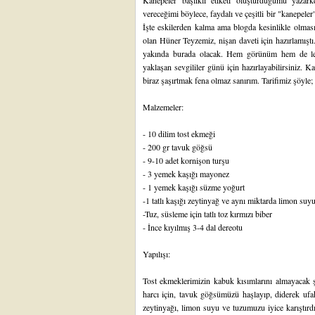
Kanepeler
başlıklı etiketi
oluşturduğumu yazark
vereceğimi böylece, faydalı ve çeşitli bir
"kanepeler
İşte eskilerden kalma ama blogda kesinlikle olması g
olan Hüner Teyzemiz,
nişan daveti
için hazırlamışt
yakında burada olacak. Hem görünüm hem de lezz
yaklaşan sevgililer günü için hazırlayabilirsiniz. Kal
biraz şaşırtmak fena olmaz sanırım. Tarifimiz şöyle;
Malzemeler:
- 10 dilim tost ekmeği
- 200 gr tavuk göğsü
- 9-10 adet kornişon turşu
- 3 yemek kaşığı mayonez
- 1 yemek kaşığı süzme yoğurt
-1 tatlı kaşığı zeytinyağ ve aynı miktarda limon suy
-Tuz, süsleme için tatlı toz kırmızı biber
- İnce kıyılmış 3-4 dal dereotu
Yapılışı:
Tost ekmeklerimizin kabuk kısımlarını almayacak şe
harcı için, tavuk göğsümüzü haşlayıp, diderek uf
zeytinyağı, limon suyu ve tuzumuzu iyice karıştırd