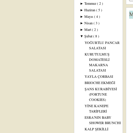
Temmuz
( 2 )
►
Haziran
( 5 )
►
M
Mayıs
( 4 )
►
Nisan
( 3 )
►
Mart
( 2 )
►
Şubat
( 8 )
▼
YOĞURTLU PANCAR
SALATASI
KURUTULMUŞ
DOMATESLİ
MAKARNA
SALATASI
YAYLA ÇORBASI
BRIOCHE EKMEĞİ
ŞANS KURABİYESİ
(FORTUNE
COOKIES)
YİNE KANEPE
TARİFLERİ
ESRA'NIN BABY
SHOWER BRUNCHI
KALP ŞEKİLLİ