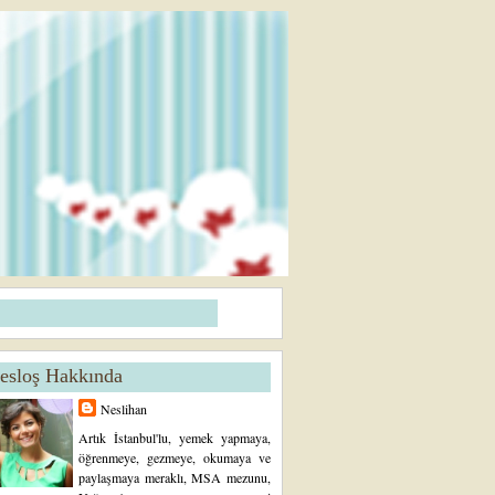
esloş Hakkında
Neslihan
Artık İstanbul'lu, yemek yapmaya,
öğrenmeye, gezmeye, okumaya ve
paylaşmaya meraklı, MSA mezunu,