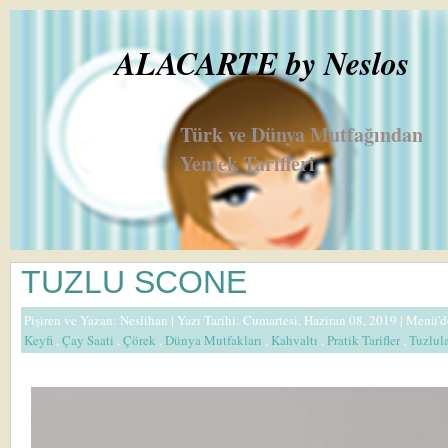
ALACARTE by Neslos
Türk ve Dünya Mutfağından
Yemek Tarifleri
TUZLU SCONE
Pişiren ve Yazan:
Neslihan
| Yazı Tarihi: Cumartesi, Haziran 08, 2019 |
Menü'd
Keyfi
,
Çay Saati
,
Çörek
,
Dünya Mutfakları
,
Kahvaltı
,
Pratik Tarifler
,
Tuzlul