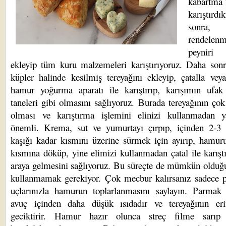
kabartma 
karıştırdı
sonra,
rendelenm
peynir
ekleyip tüm kuru malzemeleri karıştırıyoruz. Daha son
küpler halinde kesilmiş tereyağını ekleyip, çatalla vey
hamur yoğurma aparatı ile karıştırıp, karışımın ufak 
taneleri gibi olmasını sağlıyoruz. Burada tereyağının ço
olması ve karıştırma işlemini elinizi kullanmadan 
önemli. Krema, sut ve yumurtayı çırpıp, içinden 2-3
kaşığı kadar kısmını üzerine sürmek için ayırıp, hamur
kısmına döküp, yine elimizi kullanmadan çatal ile karıştı
araya gelmesini sağlıyoruz. Bu süreçte de mümkün olduğ
kullanmamak gerekiyor. Çok mecbur kalırsanız sadece 
uçlarınızla hamurun toplarlanmasını saylayın. Parmak 
avuç içinden daha düşük ısıdadır ve tereyağının eri
geciktirir. Hamur hazır olunca streç filme sarıp 