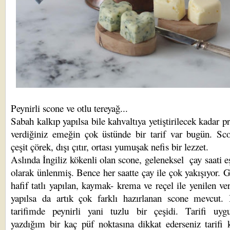
Peynirli scone ve otlu tereyağ...
Sabah kalkıp yapılsa bile kahvaltıya yetiştirilecek kadar pr
verdiğiniz emeğin çok üstünde bir tarif var bugün. Sc
çeşit çörek, dışı çıtır, ortası yumuşak nefis bir lezzet.
Aslında İngiliz kökenli olan scone, geleneksel çay saati eş
olarak ünlenmiş. Bence her saatte çay ile çok yakışıyor. 
hafif tatlı yapılan, kaymak- krema ve reçel ile yenilen ve
yapılsa da artık çok farklı hazırlanan scone mevcut.
tarifimde peynirli yani tuzlu bir çeşidi. Tarifi uygu
yazdığım bir kaç püf noktasına dikkat ederseniz tarifi 