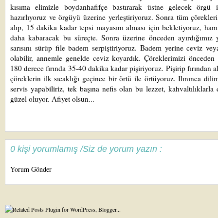
kısıma elimizle boydanhafifçe bastırarak üstne gelecek örgü i
hazırlıyoruz ve örgüyü üzerine yerleştiriyoruz. Sonra tüm çörekleri
alıp, 15 dakika kadar tepsi mayasını alması için bekletiyoruz, ham
daha kabaracak bu süreçte. Sonra üzerine önceden ayırdığımız 
sarısını sürüp file badem serpiştiriyoruz. Badem yerine ceviz vey
olabilir, annemle genelde ceviz koyardık. Çöreklerimizi önceden ı
180 derece fırında 35-40 dakika kadar pişiriyoruz. Pişirip fırından a
çöreklerin ilk sıcaklığı geçince bir örtü ile örtüyoruz. Ilınınca dili
servis yapabiliriz, tek başına nefis olan bu lezzet, kahvaltılıklarla
güzel oluyor. Afiyet olsun...
0 kişi yorumlamış /Siz de yorum yazın :
Yorum Gönder