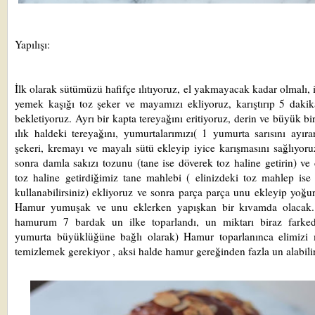
Yapılışı:
İ
lk olarak sütümüzü hafifçe ılıtıyoruz, el yakmayacak kadar olmalı, i
yemek kaşığı toz şeker ve mayamızı ekliyoruz, karıştırıp 5 daki
bekletiyoruz. Ayrı bir kapta tereyağını eritiyoruz, derin ve büyük bi
ılık haldeki tereyağını, yumurtalarımızı( 1 yumurta sarısını ayıra
şekeri, kremayı ve mayalı sütü ekleyip iyice karışmasını sağlıyor
sonra damla sakızı tozunu (tane ise döverek toz haline getirin) ve
toz haline getirdiğimiz tane mahlebi ( elinizdeki toz mahlep is
kullanabilirsiniz) ekliyoruz ve sonra parça parça unu ekleyip yoğu
Hamur yumuşak ve unu eklerken yapışkan bir kıvamda olacak
hamurum 7 bardak un ilke toparlandı, un miktarı biraz farkede
yumurta büyüklüğüne bağlı olarak) Hamur toparlanınca elimizi 
temizlemek gerekiyor , aksi halde hamur gereğinden fazla un alabili