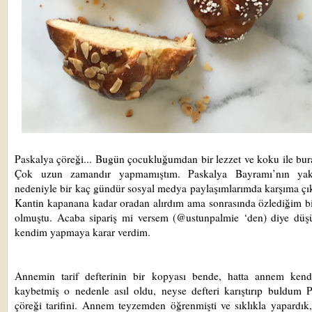
Paskalya çöreği... Bugün çocukluğumdan bir lezzet ve koku ile bu
Çok uzun zamandır yapmamıştım. Paskalya Bayramı’nın yak
nedeniyle bir kaç gündür sosyal medya paylaşımlarımda karşıma çı
Kantin kapanana kadar oradan alırdım ama sonrasında özlediğim bi
olmuştu. Acaba sipariş mi versem (@ustunpalmie ‘den) diye düş
kendim yapmaya karar verdim.
Annemin tarif defterinin bir kopyası bende, hatta annem kendi
kaybetmiş o nedenle asıl oldu, neyse defteri karıştırıp buldum 
çöreği tarifini. Annem teyzemden öğrenmişti ve sıklıkla yapardık