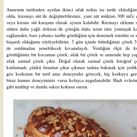
Annemin tarifinden ayrılan ikinci ufak nokta ise tarife eklediğ
oldu, kremayı süt ile değiştireblirsiniz, yani süt müktarı 300 ml'e ç
veya krema süt karışımı olarak aynen kalabilir. Kremayı ekleme
sütten daha yağlı dokusu ile çöreğin daha uzun süre yumuşak ka
sağlamaktı, bazı yabancı tarifte gördüğüm için denemek istedim ve
başarılı olduğunu söyleyebilirim. 3 gün içinde bitirdiğimiz çörek 
de ısıtılmadan yenebilecek kıvamdaydı. Verdiğim ölçü ile fot
gördüğünüz bir kocaman çörek, ufak bir çörek ve annemle hep ya
ufak sarmal çörek çıktı. Doğal olarak sarmal çörek fotoğraf ç
katılamadı, çünkü fırından çıkar çıkmaz tadına bakmak için yedik
göz korkutan bir tarif ama deneyenler görecek, hiç korkuya ger
biraz hamur deneyiminiz varsa kolayca uygulanabilir. Hadi evleri
gibi mahlep ve damla sakızı kokusu sarsın.