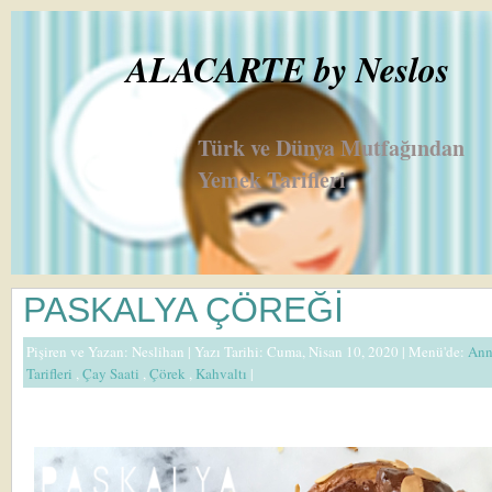
ALACARTE by Neslos
Türk ve Dünya Mutfağından
Yemek Tarifleri
PASKALYA ÇÖREĞİ
Pişiren ve Yazan:
Neslihan
| Yazı Tarihi: Cuma, Nisan 10, 2020 |
Menü'de:
Ann
Tarifleri
,
Çay Saati
,
Çörek
,
Kahvaltı
|