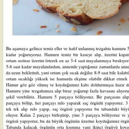
Bu aşamaya gelince temiz eller ve hafif unlanmış tezgahta hamuru 
kadar yoğuruyoruz. Hamuru temiz bir kaseye alıp, üzerini kapat
ortam serinse üzerini örterek en az 3-4 saat mayalanmaya bırakıyo
5-6 saat kadar mayalandırdım, annemle yaptığımız zamanlarda an
da uzun bekletirdi, yani ortam çok sıcak değilse 8-9 saat bile kalabi
ortam sıcaklığı yüksek ise hamurda ekşime olabilir dikkat etmek 
Hamur göz göz olmuş ve koyduğumuz kabı doldurmuşsa hazır de
Hamuru yine tezgahımıza alıp biraz yoğurup fazla havasını alıyoru
şekil verebiliriz. Hamuru 5 parçaya bölüyoruz. Bir parçasını alıp
parçaya bölüp, her parçayı rulo yaparak saç örgüdü yapıyoruz. 3
tek tek alıp rulo yapıp, saç örgüsü yapıyoruz bu tabandaki büy
oluyor. Kalan 2 parçayı birleştirip, yine 3 parçaya bölüyoruz ve 
örgüsü yapıyoruz, bu da büyük örgünün üzerine koyduğumuz örgü 
Tabanda kalacak örgünün orta kısmına yani ikinci örgüyü koya