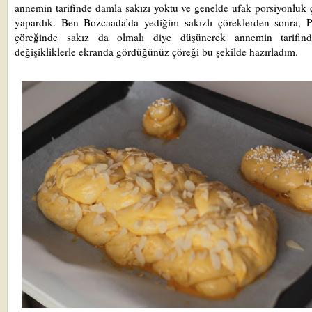
annemin tarifinde damla sakızı yoktu ve genelde ufak porsiyonluk 
yapardık. Ben Bozcaada’da yediğim sakızlı çöreklerden sonra, P
çöreğinde sakız da olmalı diye düşünerek annemin tarifin
değişikliklerle ekranda gördüğünüz çöreği bu şekilde hazırladım.