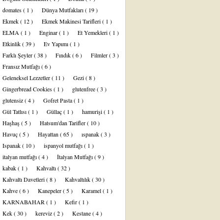
domates
( 1 )
Dünya Mutfakları
( 19 )
Ekmek
( 12 )
Ekmek Makinesi Tarifleri
( 1 )
ELMA
( 1 )
Enginar
( 1 )
Et Yemekleri
( 1 )
Etkinlik
( 39 )
Ev Yapımı
( 1 )
Farklı Şeyler
( 38 )
Fındık
( 6 )
Filmler
( 3 )
Fransız Mutfağı
( 6 )
Geleneksel Lezzetler
( 11 )
Gezi
( 8 )
Gingerbread Cookies
( 1 )
glutenfree
( 3 )
glutensiz
( 4 )
Gofret Pasta
( 1 )
Gül Tatlısı
( 1 )
Güllaç
( 1 )
hamurişi
( 1 )
Haşhaş
( 5 )
Hatsum'dan Tarifler
( 10 )
Havuç
( 5 )
Hayattan
( 65 )
ıspanak
( 3 )
Ispanak
( 10 )
ispanyol mutfağı
( 1 )
italyan mutfağı
( 4 )
İtalyan Mutfağı
( 9 )
kabak
( 1 )
Kahvaltı
( 32 )
Kahvaltı Davetleri
( 8 )
Kahvaltılık
( 30 )
Kahve
( 6 )
Kanepeler
( 5 )
Karamel
( 1 )
KARNABAHAR
( 1 )
Kefir
( 1 )
Kek
( 30 )
kereviz
( 2 )
Kestane
( 4 )