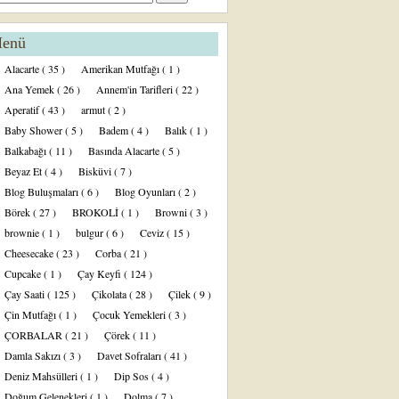
enü
Alacarte
( 35 )
Amerikan Mutfağı
( 1 )
Ana Yemek
( 26 )
Annem'in Tarifleri
( 22 )
Aperatif
( 43 )
armut
( 2 )
Baby Shower
( 5 )
Badem
( 4 )
Balık
( 1 )
Balkabağı
( 11 )
Basında Alacarte
( 5 )
Beyaz Et
( 4 )
Bisküvi
( 7 )
Blog Buluşmaları
( 6 )
Blog Oyunları
( 2 )
Börek
( 27 )
BROKOLİ
( 1 )
Browni
( 3 )
brownie
( 1 )
bulgur
( 6 )
Ceviz
( 15 )
Cheesecake
( 23 )
Corba
( 21 )
Cupcake
( 1 )
Çay Keyfi
( 124 )
Çay Saati
( 125 )
Çikolata
( 28 )
Çilek
( 9 )
Çin Mutfağı
( 1 )
Çocuk Yemekleri
( 3 )
ÇORBALAR
( 21 )
Çörek
( 11 )
Damla Sakızı
( 3 )
Davet Sofraları
( 41 )
Deniz Mahsülleri
( 1 )
Dip Sos
( 4 )
Doğum Gelenekleri
( 1 )
Dolma
( 7 )