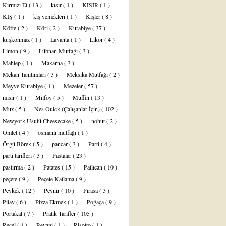
Kırmızı Et
( 13 )
kısır
( 1 )
KISIR
( 1 )
KIŞ
( 1 )
kış yemekleri
( 1 )
Kişler
( 8 )
Köfte
( 2 )
Köri
( 2 )
Kurabiye
( 37 )
kuşkonmaz
( 1 )
Lavanta
( 1 )
Likör
( 4 )
Limon
( 9 )
Lübnan Mutfağı
( 3 )
Mahlep
( 1 )
Makarna
( 3 )
Mekan Tanıtımları
( 3 )
Meksika Mutfağı
( 2 )
Meyve Kurabiye
( 1 )
Mezeler
( 57 )
mısır
( 1 )
Milföy
( 5 )
Muffin
( 13 )
Muz
( 5 )
Nes Ouick (Çalışanlar İçin)
( 102 )
Newyork Usulü Cheesecake
( 5 )
nohut
( 2 )
Omlet
( 4 )
osmanlı mutfağı
( 1 )
Örgü Börek
( 5 )
pancar
( 3 )
Parti
( 4 )
parti tarifleri
( 3 )
Pastalar
( 23 )
pastırma
( 2 )
Patates
( 15 )
Patlıcan
( 10 )
peçete
( 9 )
Peçete Katlama
( 9 )
Peykek
( 12 )
Peynir
( 10 )
Pırasa
( 3 )
Pilav
( 6 )
Pizza Ekmek
( 1 )
Poğaça
( 9 )
Portakal
( 7 )
Pratik Tarifler
( 105 )
Reçel
( 4 )
Revani
( 1 )
Risotto
( 1 )