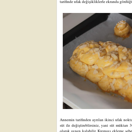
tarifinde ufak değişikliklerle ekranda gördü
Annemin tarifinden ayrılan ikinci ufak nokt
süt ile değiştireblirsiniz, yani süt müktarı
olarak aynen kalabilir. Kremayı ekleme seb