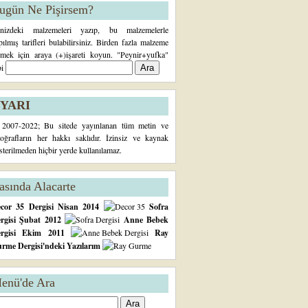
ugün Ne Pişirsem?
inizdeki malzemeleri yazıp, bu malzemelerle
pılmış tarifleri bulabilirsiniz. Birden fazla malzeme
rmek için araya (+)işareti koyun. "Peynir+yufka"
bi
YARI
2007-2022; Bu sitede yayınlanan tüm metin ve
toğrafların her hakkı saklıdır. İzinsiz ve kaynak
sterilmeden hiçbir yerde kullanılamaz.
asında Alacarte
cor 35 Dergisi Nisan 2014
Sofra
rgisi Şubat 2012
Anne Bebek
ergisi Ekim 2011
Ray
rme Dergisi'ndeki Yazılarım
enü'de Ara