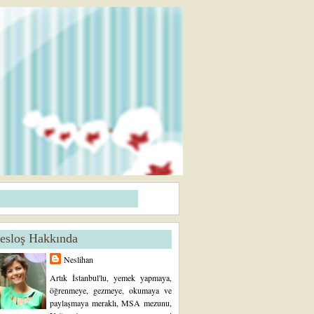
esloş Hakkında
Neslihan
Artık İstanbul'lu, yemek yapmaya,
öğrenmeye, gezmeye, okumaya ve
paylaşmaya meraklı, MSA mezunu,