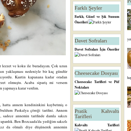
P
Farklı Şeyler
Farklı, Güzel ve Şık Sunum
Önerileri
ye
Davet Sofraları
Davet Sofraları İçin Öneriler
r lezzet ve koku ile buradayım. Çok uzun
ın yaklaşması nedeniyle bir kaç gündür
Cheesecake Dosyası
kıyordu. Kantin kapanana kadar oradan
he
Cheesecake Tarifleri ve Püf
zzet olmuştu. Acaba sipariş mi versem
Noktaları
m yapmaya karar verdim.
e, hatta annem kendininkini kaybetmiş o
p buldum Paskalya çöreği tarifini. Annem
Pratik Kahvaltı
, sadece annemin tarifinde damla sakızı
Tarifleri
yapardık. Ben Bozcaada’da yediğim sakızlı
Kahvaltı Tarifleri
akız da olmalı diye düşünerek annemin