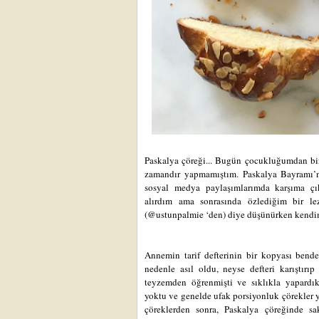
Paskalya çöreği... Bugün çocukluğumdan bi
zamandır yapmamıştım. Paskalya Bayramı’n
sosyal medya paylaşımlarımda karşıma çı
alırdım ama sonrasında özlediğim bir le
(@ustunpalmie ‘den) diye düşünürken kendi
Annemin tarif defterinin bir kopyası bend
nedenle asıl oldu, neyse defteri karıştırı
teyzemden öğrenmişti ve sıklıkla yapardık
yoktu ve genelde ufak porsiyonluk çörekler 
çöreklerden sonra, Paskalya çöreğinde s