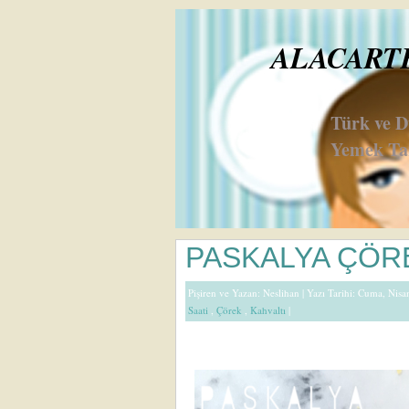
ALACARTE 
Türk ve 
Yemek Tar
PASKALYA ÇÖR
Pişiren ve Yazan:
Neslihan
| Yazı Tarihi: Cuma, Nisa
Saati
,
Çörek
,
Kahvaltı
|