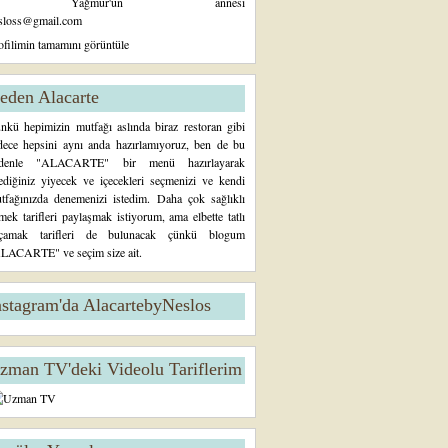
Yağmur'un annesi
sloss@gmail.com
ofilimin tamamını görüntüle
eden Alacarte
nkü hepimizin mutfağı aslında biraz restoran gibi
dece hepsini aynı anda hazırlamıyoruz, ben de bu
denle "ALACARTE" bir menü hazırlayarak
tediğiniz yiyecek ve içecekleri seçmenizi ve kendi
tfağınızda denemenizi istedim. Daha çok sağlıklı
mek tarifleri paylaşmak istiyorum, ama elbette tatlı
çamak tarifleri de bulunacak çünkü blogum
LACARTE" ve seçim size ait.
nstagram'da AlacartebyNeslos
zman TV'deki Videolu Tariflerim