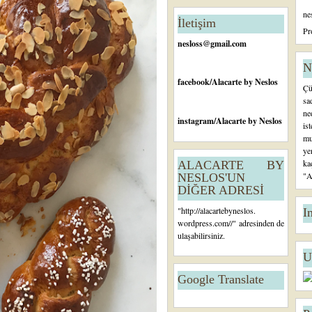
n
ne
c
İletişim
e
Pr
ki
nesloss@gmail.com
K
a
N
yı
facebook
/Alacarte by Neslos
Çü
t
sa
ne
instagram
/Alacarte by Neslos
is
mu
ye
ka
ALACARTE BY
"A
NESLOS'UN
DİĞER ADRESİ
"
http://alacartebyneslos.
I
wordpress.com/
/" adresinden de
ulaşabilirsiniz.
U
Google Translate