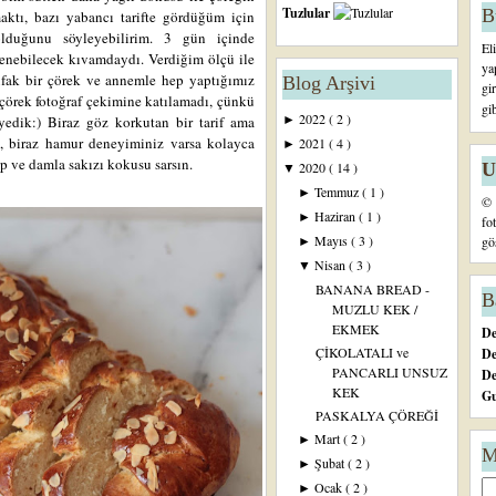
Tuzlular
B
ktı, bazı yabancı tarifte gördüğüm için
lduğunu söyleyebilirim. 3 gün içinde
El
yenebilecek kıvamdaydı. Verdiğim ölçü ile
ya
ufak bir çörek ve annemle hep yaptığımız
Blog Arşivi
gi
 çörek fotoğraf çekimine katılamadı, çünkü
gi
2022
( 2 )
yedik:) Biraz göz korkutan bir tarif ama
►
, biraz hamur deneyiminiz varsa kolayca
2021
( 4 )
►
ep ve damla sakızı kokusu sarsın.
U
2020
( 14 )
▼
Temmuz
( 1 )
►
© 
Haziran
( 1 )
►
fo
Mayıs
( 3 )
gö
►
Nisan
( 3 )
▼
BANANA BREAD -
B
MUZLU KEK /
EKMEK
De
ÇİKOLATALI ve
De
PANCARLI UNSUZ
D
KEK
Gu
PASKALYA ÇÖREĞİ
Mart
( 2 )
►
M
Şubat
( 2 )
►
Ocak
( 2 )
►