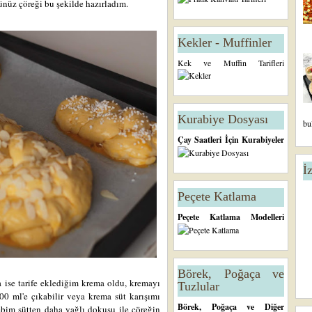
ğünüz çöreği bu şekilde hazırladım.
Kekler - Muffinler
Kek ve Muffin Tarifleri
Kurabiye Dosyası
bu
Çay Saatleri İçin Kurabiyeler
İ
Peçete Katlama
Peçete Katlama Modelleri
Börek, Poğaça ve
a ise tarife eklediğim krema oldu, kremayı
Tuzlular
 300 ml'e çıkabilir veya krema süt karışımı
Börek, Poğaça ve Diğer
ebim sütten daha yağlı dokusu ile çöreğin