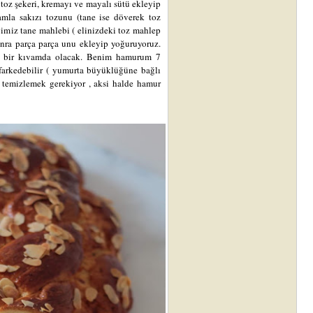
 toz şekeri, kremayı ve mayalı sütü ekleyip
amla sakızı tozunu (tane ise döverek toz
iğimiz tane mahlebi ( elinizdeki toz mahlep
sonra parça parça unu ekleyip yoğuruyoruz.
 bir kıvamda olacak. Benim hamurum 7
 farkedebilir ( yumurta büyüklüğüne bağlı
 temizlemek gerekiyor , aksi halde hamur