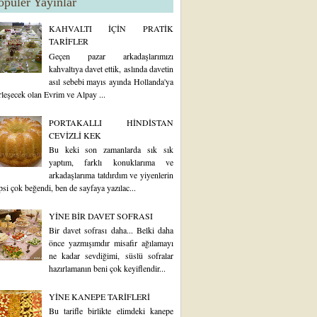
opüler Yayınlar
KAHVALTI İÇİN PRATİK
TARİFLER
Geçen pazar arkadaşlarımızı
kahvaltıya davet ettik, aslında davetin
asıl sebebi mayıs ayında Hollanda'ya
rleşecek olan Evrim ve Alpay ...
PORTAKALLI HİNDİSTAN
CEVİZLİ KEK
Bu keki son zamanlarda sık sık
yaptım, farklı konuklarıma ve
arkadaşlarıma tatdırdım ve yiyenlerin
psi çok beğendi, ben de sayfaya yazılac...
YİNE BİR DAVET SOFRASI
Bir davet sofrası daha... Belki daha
önce yazmışımdır misafir ağılamayı
ne kadar sevdiğimi, süslü sofralar
hazırlamanın beni çok keyiflendir...
YİNE KANEPE TARİFLERİ
Bu tarifle birlikte elimdeki kanepe