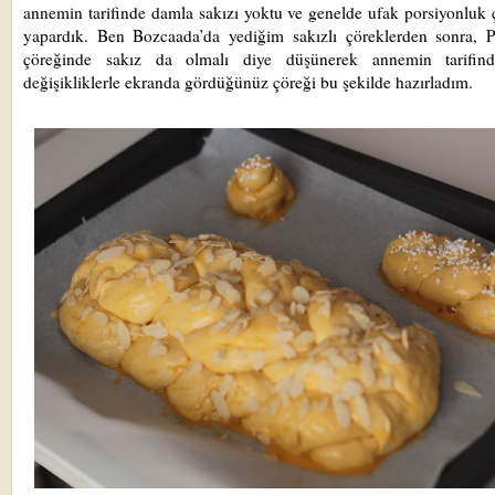
annemin tarifinde damla sakızı yoktu ve genelde ufak porsiyonluk 
yapardık. Ben Bozcaada’da yediğim sakızlı çöreklerden sonra, P
çöreğinde sakız da olmalı diye düşünerek annemin tarifin
değişikliklerle ekranda gördüğünüz çöreği bu şekilde hazırladım.