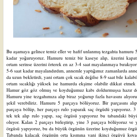
Bu aşamaya gelince temiz eller ve hafif unlanmış tezgahta hamuru 
kadar yoğuruyoruz. Hamuru temiz bir kaseye alıp, üzerini kapat
ortam serinse üzerini örterek en az 3-4 saat mayalanmaya bırakıyo
5-6 saat kadar mayalandırdım, annemle yaptığımız zamanlarda an
da uzun bekletirdi, yani ortam çok sıcak değilse 8-9 saat bile kalabi
ortam sıcaklığı yüksek ise hamurda ekşime olabilir dikkat etmek 
Hamur göz göz olmuş ve koyduğumuz kabı doldurmuşsa hazır de
Hamuru yine tezgahımıza alıp biraz yoğurup fazla havasını alıyoru
şekil verebiliriz. Hamuru 5 parçaya bölüyoruz. Bir parçasını alıp
parçaya bölüp, her parçayı rulo yaparak saç örgüdü yapıyoruz. 3
tek tek alıp rulo yapıp, saç örgüsü yapıyoruz bu tabandaki büy
oluyor. Kalan 2 parçayı birleştirip, yine 3 parçaya bölüyoruz ve 
örgüsü yapıyoruz, bu da büyük örgünün üzerine koyduğumuz örgü 
Tabanda kalacak örgünün orta kısmına yani ikinci örgüyü koya