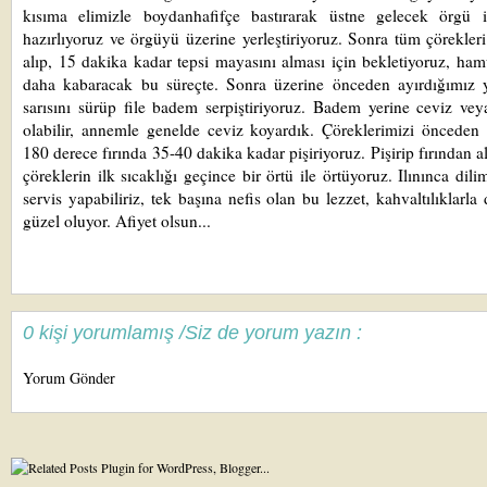
kısıma elimizle boydanhafifçe bastırarak üstne gelecek örgü i
hazırlıyoruz ve örgüyü üzerine yerleştiriyoruz. Sonra tüm çörekleri
alıp, 15 dakika kadar tepsi mayasını alması için bekletiyoruz, ham
daha kabaracak bu süreçte. Sonra üzerine önceden ayırdığımız 
sarısını sürüp file badem serpiştiriyoruz. Badem yerine ceviz vey
olabilir, annemle genelde ceviz koyardık. Çöreklerimizi önceden ı
180 derece fırında 35-40 dakika kadar pişiriyoruz. Pişirip fırından a
çöreklerin ilk sıcaklığı geçince bir örtü ile örtüyoruz. Ilınınca dili
servis yapabiliriz, tek başına nefis olan bu lezzet, kahvaltılıklarla
güzel oluyor. Afiyet olsun...
0 kişi yorumlamış /Siz de yorum yazın :
Yorum Gönder