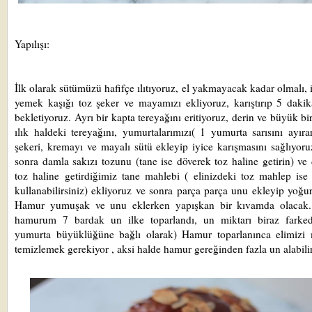
Yapılışı:
İ
lk olarak sütümüzü hafifçe ılıtıyoruz, el yakmayacak kadar olmalı, i
yemek kaşığı toz şeker ve mayamızı ekliyoruz, karıştırıp 5 daki
bekletiyoruz. Ayrı bir kapta tereyağını eritiyoruz, derin ve büyük bi
ılık haldeki tereyağını, yumurtalarımızı( 1 yumurta sarısını ayıra
şekeri, kremayı ve mayalı sütü ekleyip iyice karışmasını sağlıyor
sonra damla sakızı tozunu (tane ise döverek toz haline getirin) ve
toz haline getirdiğimiz tane mahlebi ( elinizdeki toz mahlep is
kullanabilirsiniz) ekliyoruz ve sonra parça parça unu ekleyip yoğu
Hamur yumuşak ve unu eklerken yapışkan bir kıvamda olacak
hamurum 7 bardak un ilke toparlandı, un miktarı biraz farkede
yumurta büyüklüğüne bağlı olarak) Hamur toparlanınca elimizi 
temizlemek gerekiyor , aksi halde hamur gereğinden fazla un alabili