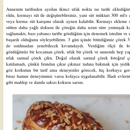
Annemin tarifinden ayrılan ikinci ufak nokta ise tarife eklediğ
oldu, kremayı süt ile değiştireblirsiniz, yani süt müktarı 300 ml'e ç
veya krema süt karışımı olarak aynen kalabilir. Kremayı ekleme
sütten daha yağlı dokusu ile çöreğin daha uzun süre yumuşak ka
sağlamaktı, bazı yabancı tarifte gördüğüm için denemek istedim ve
başarılı olduğunu söyleyebilirim. 3 gün içinde bitirdiğimiz çörek 
de ısıtılmadan yenebilecek kıvamdaydı. Verdiğim ölçü ile fot
gördüğünüz bir kocaman çörek, ufak bir çörek ve annemle hep ya
ufak sarmal çörek çıktı. Doğal olarak sarmal çörek fotoğraf ç
katılamadı, çünkü fırından çıkar çıkmaz tadına bakmak için yedik
göz korkutan bir tarif ama deneyenler görecek, hiç korkuya ger
biraz hamur deneyiminiz varsa kolayca uygulanabilir. Hadi evleri
gibi mahlep ve damla sakızı kokusu sarsın.