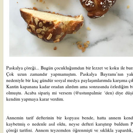
Paskalya çöreği... Bugün çocukluğumdan bir lezzet ve koku ile bu
Çok uzun zamandır yapmamıştım. Paskalya Bayramı’nın yak
nedeniyle bir kaç gündür sosyal medya paylaşımlarımda karşıma çı
Kantin kapanana kadar oradan alırdım ama sonrasında özlediğim bi
olmuştu. Acaba sipariş mi versem (@ustunpalmie ‘den) diye düş
kendim yapmaya karar verdim.
Annemin tarif defterinin bir kopyası bende, hatta annem kendi
kaybetmiş o nedenle asıl oldu, neyse defteri karıştırıp buldum 
çöreği tarifini. Annem teyzemden öğrenmişti ve sıklıkla yapardık