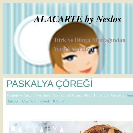
ALACARTE by Neslos
Türk ve Dünya Mutfağından
Yemek Tarifleri
PASKALYA ÇÖREĞİ
Pişiren ve Yazan:
Neslihan
| Yazı Tarihi: Cuma, Nisan 10, 2020 |
Menü'de:
Ann
Tarifleri
,
Çay Saati
,
Çörek
,
Kahvaltı
|