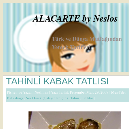
ALACARTE by Neslos
Türk ve Dünya Mutfağından
Yemek Tarifleri
TAHİNLİ KABAK TATLISI
Pişiren ve Yazan:
Neslihan
| Yazı Tarihi: Perşembe, Mart 29, 2007 |
Menü'de:
Balkabağı
,
Nes Ouick (Çalışanlar İçin)
,
Tahin
,
Tatlılar
|