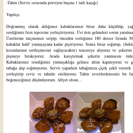
-Tahin (Servis sırasında porsiyon başına 1 tatlı kaşığı)
Yapılışı:
Doğranmış olarak aldığımız kabaklarımızı biraz daha küçültüp, yağ
serdiğimiz fırın tepsisine yerleştiriyoruz. Üst üste gelmeleri sorun yaratma
Üzerlerine tarçınımızı serpip, önceden ısıttığımız 180 derece fırında 3
kabaklar hafif yumuşayana kadar pişiriyoruz. Sonra biraz soğutup, (bekl
kısımlarının sertleşmesini sağlayacaktır) tencereye alıyoruz ve şekerini
pişmeye bırakıyoruz. Arada karıştırmak şekerin yanmasını önley
Kabaklarımız istediğimiz yumuşaklığa gelince altını kapatıyoruz ve g
tabağa alıp soğutuyoruz. Servis yaparken tabağımıza çiçek şekli vererek 
yerleştirip ceviz ve tahinle süslüyoruz. Tahin severlerdenseniz bu far
beğeneceğinizi düşünüyorum. Afiyet olsun…