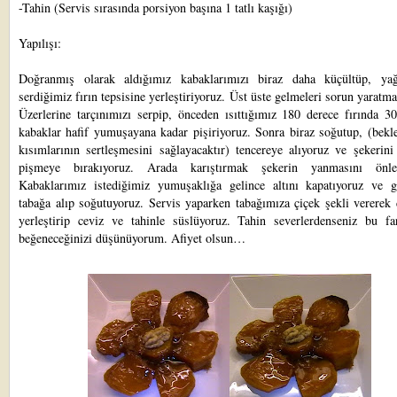
-Tahin (Servis sırasında porsiyon başına 1 tatlı kaşığı)
Yapılışı:
Doğranmış olarak aldığımız kabaklarımızı biraz daha küçültüp, yağ
serdiğimiz fırın tepsisine yerleştiriyoruz. Üst üste gelmeleri sorun yaratma
Üzerlerine tarçınımızı serpip, önceden ısıttığımız 180 derece fırında 3
kabaklar hafif yumuşayana kadar pişiriyoruz. Sonra biraz soğutup, (bekl
kısımlarının sertleşmesini sağlayacaktır) tencereye alıyoruz ve şekerini
pişmeye bırakıyoruz. Arada karıştırmak şekerin yanmasını önley
Kabaklarımız istediğimiz yumuşaklığa gelince altını kapatıyoruz ve g
tabağa alıp soğutuyoruz. Servis yaparken tabağımıza çiçek şekli vererek 
yerleştirip ceviz ve tahinle süslüyoruz. Tahin severlerdenseniz bu far
beğeneceğinizi düşünüyorum. Afiyet olsun…