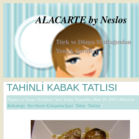
ALACARTE by Neslos
Türk ve Dünya Mutfağından
Yemek Tarifleri
TAHİNLİ KABAK TATLISI
Pişiren ve Yazan:
Neslihan
| Yazı Tarihi: Perşembe, Mart 29, 2007 |
Menü'de:
Balkabağı
,
Nes Ouick (Çalışanlar İçin)
,
Tahin
,
Tatlılar
|