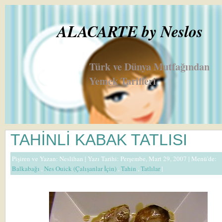
ALACARTE by Neslos
Türk ve Dünya Mutfağından
Yemek Tarifleri
TAHİNLİ KABAK TATLISI
Pişiren ve Yazan:
Neslihan
| Yazı Tarihi: Perşembe, Mart 29, 2007 |
Menü'de:
Balkabağı
,
Nes Ouick (Çalışanlar İçin)
,
Tahin
,
Tatlılar
|