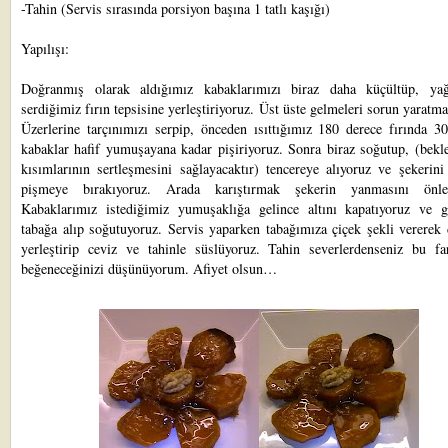
-Tahin (Servis sırasında porsiyon başına 1 tatlı kaşığı)
Yapılışı:
Doğranmış olarak aldığımız kabaklarımızı biraz daha küçültüp, yağ
serdiğimiz fırın tepsisine yerleştiriyoruz. Üst üste gelmeleri sorun yaratma
Üzerlerine tarçınımızı serpip, önceden ısıttığımız 180 derece fırında 3
kabaklar hafif yumuşayana kadar pişiriyoruz. Sonra biraz soğutup, (bekl
kısımlarının sertleşmesini sağlayacaktır) tencereye alıyoruz ve şekerini
pişmeye bırakıyoruz. Arada karıştırmak şekerin yanmasını önley
Kabaklarımız istediğimiz yumuşaklığa gelince altını kapatıyoruz ve g
tabağa alıp soğutuyoruz. Servis yaparken tabağımıza çiçek şekli vererek 
yerleştirip ceviz ve tahinle süslüyoruz. Tahin severlerdenseniz bu far
beğeneceğinizi düşünüyorum. Afiyet olsun…