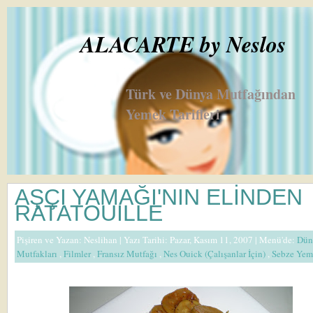
ALACARTE by Neslos
Türk ve Dünya Mutfağından
Yemek Tarifleri
AŞÇI YAMAĞI'NIN ELİNDEN
RATATOUILLE
Pişiren ve Yazan:
Neslihan
| Yazı Tarihi: Pazar, Kasım 11, 2007 |
Menü'de:
Dün
Mutfakları
,
Filmler
,
Fransız Mutfağı
,
Nes Ouick (Çalışanlar İçin)
,
Sebze Yem