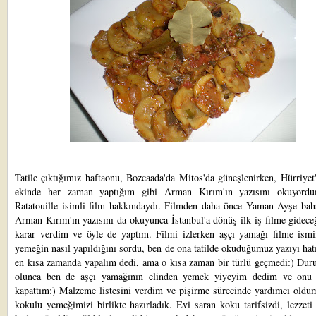
Tatile çıktığımız haftaonu, Bozcaada'da Mitos'da güneşlenirken, Hürriyet
ekinde her zaman yaptığım gibi
Arman Kırım'ın
yazısını okuyord
Ratatouille isimli film hakkındaydı. Filmden daha önce
Yaman Ayşe
bahs
Arman Kırım'ın yazısını da okuyunca İstanbul'a dönüş ilk iş filme gidec
karar verdim ve öyle de yaptım. Filmi izlerken aşçı yamağı filme ismi
yemeğin nasıl yapıldığını sordu, ben de ona tatilde okuduğumuz yazıyı hatı
en kısa zamanda yapalım dedi, ama o kısa zaman bir türlü geçmedi:) Dur
olunca ben de aşçı yamağının elinden yemek yiyeyim dedim ve onu
kapattım:) Malzeme listesini verdim ve pişirme sürecinde yardımcı oldu
kokulu yemeğimizi birlikte hazırladık. Evi saran koku tarifsizdi, lezzeti