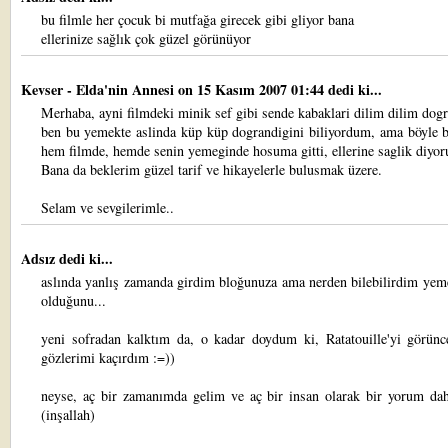
bu filmle her çocuk bi mutfağa girecek gibi gliyor bana
ellerinize sağlık çok güzel görünüyor
Kevser - Elda'nin Annesi
on 15 Kasım 2007 01:44 dedi ki...
Merhaba, ayni filmdeki minik sef gibi sende kabaklari dilim dilim dog
ben bu yemekte aslinda küp küp dograndigini biliyordum, ama böyle b
hem filmde, hemde senin yemeginde hosuma gitti, ellerine saglik diyo
Bana da beklerim güzel tarif ve hikayelerle bulusmak üzere.
Selam ve sevgilerimle..
Adsız dedi ki...
aslında yanlış zamanda girdim bloğunuza ama nerden bilebilirdim yem
olduğunu...
yeni sofradan kalktım da, o kadar doydum ki, Ratatouille'yi görün
gözlerimi kaçırdım :=))
neyse, aç bir zamanımda gelim ve aç bir insan olarak bir yorum da
(inşallah)