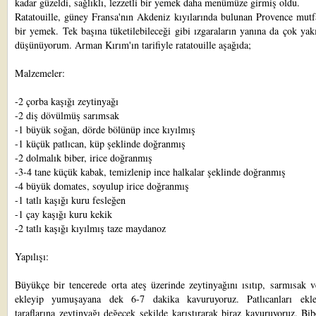
kadar güzeldi, sağlıklı, lezzetli bir yemek daha menümüze girmiş oldu.
Ratatouille, güney Fransa'nın Akdeniz kıyılarında bulunan Provence mutf
bir yemek. Tek başına tüketilebileceği gibi ızgaraların yanına da çok yak
düşünüyorum. Arman Kırım'ın tarifiyle ratatouille aşağıda;
Malzemeler:
-2 çorba kaşığı zeytinyağı
-2 diş dövülmüş sarımsak
-1 büyük soğan, dörde bölünüp ince kıyılmış
-1 küçük patlıcan, küp şeklinde doğranmış
-2 dolmalık biber, irice doğranmış
-3-4 tane küçük kabak, temizlenip ince halkalar şeklinde doğranmış
-4 büyük domates, soyulup irice doğranmış
-1 tatlı kaşığı kuru fesleğen
-1 çay kaşığı kuru kekik
-2 tatlı kaşığı kıyılmış taze maydanoz
Yapılışı:
Büyükçe bir tencerede orta ateş üzerinde zeytinyağını ısıtıp, sarmısak 
ekleyip yumuşayana dek 6-7 dakika kavuruyoruz. Patlıcanları ekl
taraflarına zeytinyağı değecek şekilde karıştırarak biraz kavuruyoruz. Bib