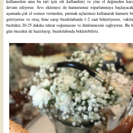
kullanırdım ama bu tart için süt kullandım) ve yine el değmeden karı
devam ediyoruz. Sıvı eklemesi ile hamurumuz toparlanmaya başlayaca
aşamada çok el ısımızı vermeden, parmak uçlarımızı kullanarak hamuru bü
getiriyoruz ve streç fime sarıp buzdolabında 1-2 saat bekletiyoruz, vakti
buzlukta 20-25 dakika tekrar soğumasını ve dinlenmesini sağlıyoruz. Bu 
gün önceden de hazırlayıp, buzdolabında bekletebiliriz.