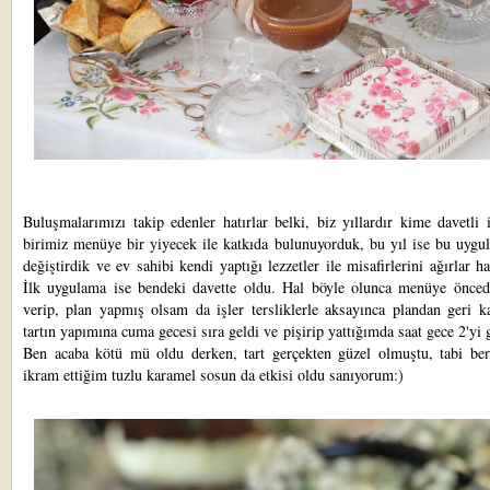
Buluşmalarımızı takip edenler hatırlar belki, biz yıllardır kime davetli 
birimiz menüye bir yiyecek ile katkıda bulunuyorduk, bu yıl ise bu uygu
değiştirdik ve ev sahibi kendi yaptığı lezzetler ile misafirlerini ağırlar ha
İlk uygulama ise bendeki davette oldu. Hal böyle olunca menüye önced
verip, plan yapmış olsam da işler tersliklerle aksayınca plandan geri k
tartın yapımına cuma gecesi sıra geldi ve pişirip yattığımda saat gece 2'yi 
Ben acaba kötü mü oldu derken, tart gerçekten güzel olmuştu, tabi ber
ikram ettiğim tuzlu karamel sosun da etkisi oldu sanıyorum:)