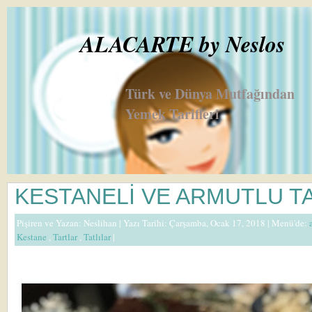
ALACARTE by Neslos
Türk ve Dünya Mutfağından
Yemek Tarifleri
KESTANELİ VE ARMUTLU T
Pişiren ve Yazan:
Neslihan
| Yazı Tarihi: Çarşamba, Ocak 17, 2018 |
Menü'de:
Kestane
,
Tartlar
,
Tatlılar
|