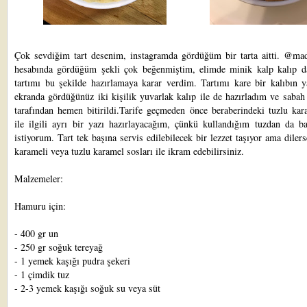
Çok sevdiğim tart desenim, instagramda gördüğüm bir tarta aitti. @ma
hesabında gördüğüm şekli çok beğenmiştim, elimde minik kalp kalıp d
tartımı bu şekilde hazırlamaya karar verdim. Tartımı kare bir kalıbın y
ekranda gördüğünüz iki kişilik yuvarlak kalıp ile de hazırladım ve sabah
tarafından hemen bitirildi.Tarife geçmeden önce beraberindeki tuzlu kar
ile ilgili ayrı bir yazı hazırlayacağım, çünkü kullandığım tuzdan da b
istiyorum. Tart tek başına servis edilebilecek bir lezzet taşıyor ama diler
karameli
veya tuzlu karamel sosları ile ikram edebilirsiniz.
Malzemeler:
Hamuru için:
- 400 gr un
- 250 gr soğuk tereyağ
- 1 yemek kaşığı pudra şekeri
- 1 çimdik tuz
- 2-3 yemek kaşığı soğuk su veya süt