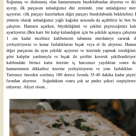
Soğumuş ve dinlenmiş olan hamurumuzu buzdolabından alıyoruz ve iki
ayırıp, ilk parçasını unladığımız düz zeminde, yine unladığımız mer
açıyoruz. (ilk parçayı hazırlarken diğer parçayı buzdolabında bekletelim) 
yöntem olarak unladığımız yağlı kağıdın arasında da açabiliriz ki ben b
çalıştım. Hamuru açarken, büyüklüğünü ve şeklini pişireceğimiz kal
ayarlıyoruz.(Ben kare bir kalıp kulandığım için bu şekilde açmaya çalışt
1 cm kadar incelince kalıbımızın tabanına merdaneye sararak di
yerleştiriyoruz ve kenar fazlalıklarını bıçak veya el ile alıyoruz. Ham
diğer parçasını da aynı şekilde açıyoruz ve üzerinde yapmak istediğimi
göre kalıplar yardımıyla ve bıçak ile şeritler keserek şekillendiriyor
kalıbındaki birinci katın üzerine iç harcımızı yaydıktan sonra ik
hamurumuzu dikkatlice üzerine yerleştiriyoruz ve yine fazlalıkları a
Tartımızı önceden ısıtılmış 180 derece fırında 35-40 dakika kadar pişir
fırından alıyoruz. Soğuduktan sonra çok az pudra şekeri serpiştirere
ediyoruz. Afiyet olsun...