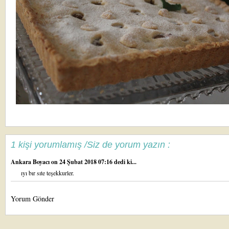
1 kişi yorumlamış /Siz de yorum yazın :
Ankara Boyacı
on 24 Şubat 2018 07:16 dedi ki...
ıyı bır sıte teşekkurler.
Yorum Gönder