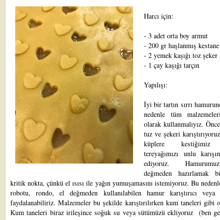
Harcı için:
- 3 adet orta boy armut
- 200 gr haşlanmış kestane
- 2 yemek kaşığı toz şeker
- 1 çay kaşığı tarçın
Yapılışı:
İyi bir tartın sırrı hamurun
nedenle tüm malzemeler
olarak kullanmalıyız. Önce
tuz ve şekeri karıştırıyoru
küplere kestiğimiz
tereyağımızı unlu karışı
ediyoruz. Hamurum
değmeden hazırlamak bi
kritik nokta, çünkü el ısısı ile yağın yumuşamasını istemiyoruz. Bu neden
robotu, rondo, el değmeden kullanılabilen hamur karıştırıcı veya 
faydalanabiliriz. Malzemeler bu şekilde karıştırılırken kum taneleri gibi o
Kum taneleri biraz irileşince soğuk su veya sütümüzü ekliyoruz (ben ge