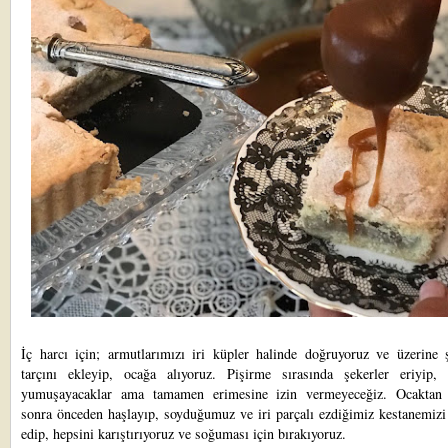
İç harcı için; armutlarımızı iri küpler halinde doğruyoruz ve üzerine 
tarçını ekleyip, ocağa alıyoruz. Pişirme sırasında şekerler eriyip, 
yumuşayacaklar ama tamamen erimesine izin vermeyeceğiz. Ocaktan 
sonra önceden haşlayıp, soyduğumuz ve iri parçalı ezdiğimiz kestanemizi
edip, hepsini karıştırıyoruz ve soğuması için bırakıyoruz.