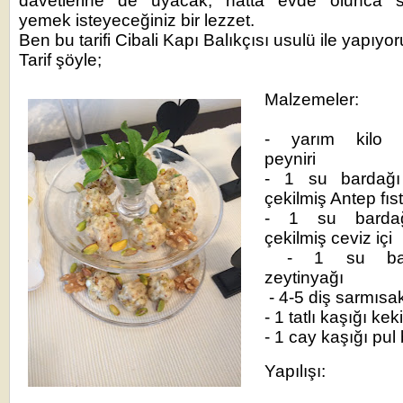
davetlerine de uyacak, hatta evde olunca sü
yemek isteyeceğiniz bir lezzet.
Ben bu tarifi Cibali Kapı Balıkçısı usulü ile yapıy
Tarif şöyle;
Malzemeler:
- yarım kilo 
peyniri
- 1 su bardağı 
çekilmiş Antep fıs
- 1 su bardağ
çekilmiş ceviz içi
- 1 su bar
zeytinyağı
- 4-5 diş sarmısa
- 1 tatlı kaşığı kek
- 1 cay kaşığı pul 
Yapılışı: