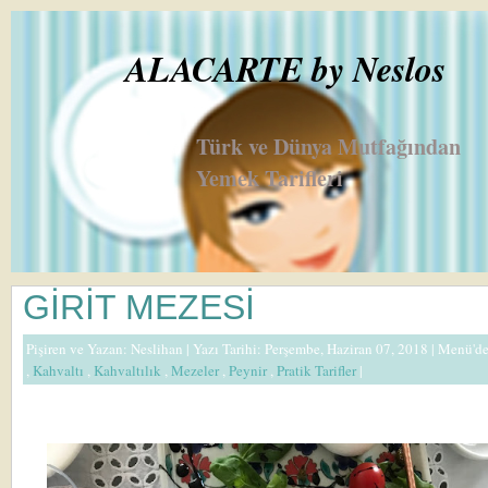
ALACARTE by Neslos
Türk ve Dünya Mutfağından
Yemek Tarifleri
GİRİT MEZESİ
Pişiren ve Yazan:
Neslihan
| Yazı Tarihi: Perşembe, Haziran 07, 2018 |
Menü'd
,
Kahvaltı
,
Kahvaltılık
,
Mezeler
,
Peynir
,
Pratik Tarifler
|