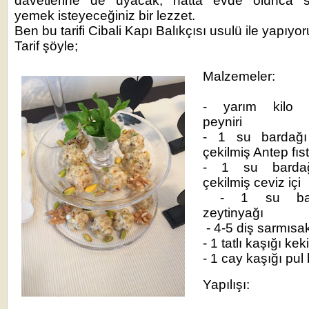
davetlerine de uyacak, hatta evde olunca sü
yemek isteyeceğiniz bir lezzet.
Ben bu tarifi Cibali Kapı Balıkçısı usulü ile yapıy
Tarif şöyle;
Malzemeler:
- yarım kilo 
peyniri
- 1 su bardağı 
çekilmiş Antep fıs
- 1 su bardağ
çekilmiş ceviz içi
- 1 su bar
zeytinyağı
- 4-5 diş sarmısa
- 1 tatlı kaşığı kek
- 1 cay kaşığı pul 
Yapılışı: