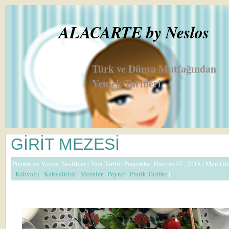
ALACARTE by Neslos
Türk ve Dünya Mutfağından
Yemek Tarifleri
GİRİT MEZESİ
Pişiren ve Yazan:
Neslihan
| Yazı Tarihi: Perşembe, Haziran 07, 2018 |
Menü'd
,
Kahvaltı
,
Kahvaltılık
,
Mezeler
,
Peynir
,
Pratik Tarifler
|