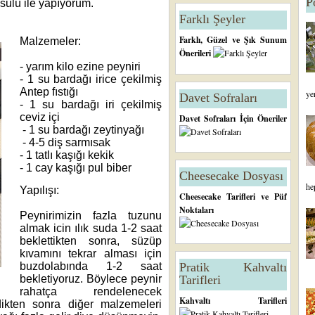
P
 usulü ile yapıyorum.
Farklı Şeyler
Farklı, Güzel ve Şık Sunum
Malzemeler:
Önerileri
- yarım kilo ezine peyniri
- 1 su bardağı irice çekilmiş
Antep fıstığı
ye
Davet Sofraları
- 1 su bardağı iri çekilmiş
ceviz içi
Davet Sofraları İçin Öneriler
- 1 su bardağı zeytinyağı
- 4-5 diş sarmısak
- 1 tatlı kaşığı kekik
- 1 cay kaşığı pul biber
Cheesecake Dosyası
he
Yapılışı:
Cheesecake Tarifleri ve Püf
Noktaları
Peynirimizin fazla tuzunu
almak icin ılık suda 1-2 saat
beklettikten sonra, süzüp
kıvamını tekrar alması için
buzdolabında 1-2 saat
Pratik Kahvaltı
bekletiyoruz. Böylece peynir
Tarifleri
rahatça rendelenecek
Kahvaltı Tarifleri
dikten sonra diğer malzemeleri