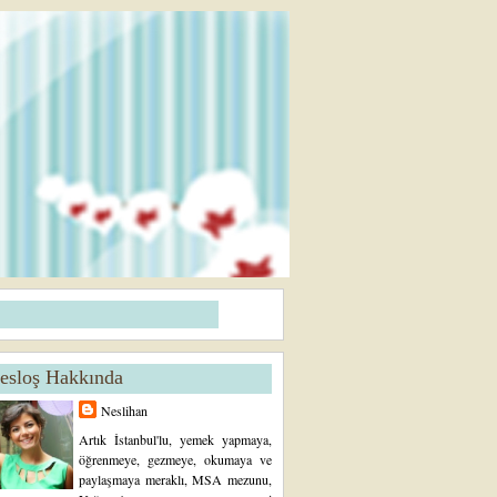
esloş Hakkında
Neslihan
Artık İstanbul'lu, yemek yapmaya,
öğrenmeye, gezmeye, okumaya ve
paylaşmaya meraklı, MSA mezunu,