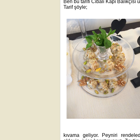
Ben bu tarifi Cibali Kapı Balıkçısı
Tarif şöyle;
kıvama geliyor. Peyniri rendele