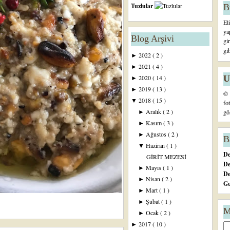
Tuzlular
B
El
ya
Blog Arşivi
gi
gi
2022
( 2 )
►
2021
( 4 )
►
U
2020
( 14 )
►
2019
( 13 )
►
© 
2018
( 15 )
▼
fo
Aralık
( 2 )
gö
►
Kasım
( 3 )
►
Ağustos
( 2 )
►
B
Haziran
( 1 )
▼
De
GİRİT MEZESİ
De
Mayıs
( 1 )
►
D
Nisan
( 2 )
►
Gu
Mart
( 1 )
►
Şubat
( 1 )
►
M
Ocak
( 2 )
►
2017
( 10 )
►