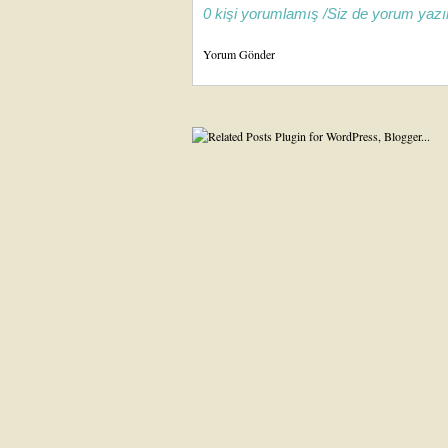
0 kişi yorumlamış /Siz de yorum yazı
Yorum Gönder