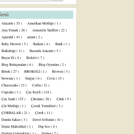
enü
Alacarte
( 35 )
Amerikan Mutfağı
( 1 )
Ana Yemek
( 26 )
Annem'in Tarifleri
( 22 )
Aperatif
( 43 )
armut
( 2 )
Baby Shower
( 5 )
Badem
( 4 )
Balık
( 1 )
Balkabağı
( 11 )
Basında Alacarte
( 5 )
Beyaz Et
( 4 )
Bisküvi
( 7 )
Blog Buluşmaları
( 6 )
Blog Oyunları
( 2 )
Börek
( 27 )
BROKOLİ
( 1 )
Browni
( 3 )
brownie
( 1 )
bulgur
( 6 )
Ceviz
( 15 )
Cheesecake
( 23 )
Corba
( 21 )
Cupcake
( 1 )
Çay Keyfi
( 124 )
Çay Saati
( 125 )
Çikolata
( 28 )
Çilek
( 9 )
Çin Mutfağı
( 1 )
Çocuk Yemekleri
( 3 )
ÇORBALAR
( 21 )
Çörek
( 11 )
Damla Sakızı
( 3 )
Davet Sofraları
( 41 )
Deniz Mahsülleri
( 1 )
Dip Sos
( 4 )
Doğum Gelenekleri
( 1 )
Dolma
( 7 )