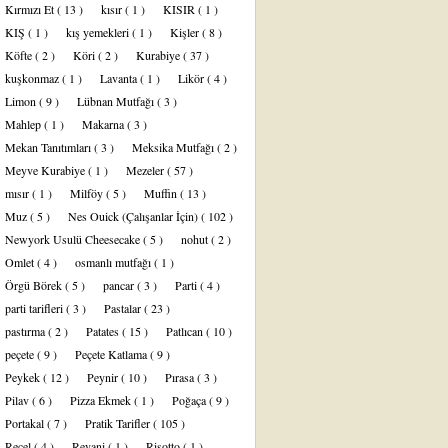
Kırmızı Et
( 13 )
kısır
( 1 )
KISIR
( 1 )
KIŞ
( 1 )
kış yemekleri
( 1 )
Kişler
( 8 )
Köfte
( 2 )
Köri
( 2 )
Kurabiye
( 37 )
kuşkonmaz
( 1 )
Lavanta
( 1 )
Likör
( 4 )
Limon
( 9 )
Lübnan Mutfağı
( 3 )
Mahlep
( 1 )
Makarna
( 3 )
Mekan Tanıtımları
( 3 )
Meksika Mutfağı
( 2 )
Meyve Kurabiye
( 1 )
Mezeler
( 57 )
mısır
( 1 )
Milföy
( 5 )
Muffin
( 13 )
Muz
( 5 )
Nes Ouick (Çalışanlar İçin)
( 102 )
Newyork Usulü Cheesecake
( 5 )
nohut
( 2 )
Omlet
( 4 )
osmanlı mutfağı
( 1 )
Örgü Börek
( 5 )
pancar
( 3 )
Parti
( 4 )
parti tarifleri
( 3 )
Pastalar
( 23 )
pastırma
( 2 )
Patates
( 15 )
Patlıcan
( 10 )
peçete
( 9 )
Peçete Katlama
( 9 )
Peykek
( 12 )
Peynir
( 10 )
Pırasa
( 3 )
Pilav
( 6 )
Pizza Ekmek
( 1 )
Poğaça
( 9 )
Portakal
( 7 )
Pratik Tarifler
( 105 )
Reçel
( 4 )
Revani
( 1 )
Risotto
( 1 )