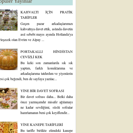
opüler Yayınlar
KAHVALTI İÇİN PRATİK
TARİFLER
Geçen pazar arkadaşlarımızı
kahvaltıya davet ettik, aslında davetin
asıl sebebi mayıs ayında Hollanda'ya
rleşecek olan Evrim ve Alpay ...
PORTAKALLI HİNDİSTAN
CEVİZLİ KEK
Bu keki son zamanlarda sık sık
yaptım, farklı konuklarıma ve
arkadaşlarıma tatdırdım ve yiyenlerin
psi çok beğendi, ben de sayfaya yazılac...
YİNE BİR DAVET SOFRASI
Bir davet sofrası daha... Belki daha
önce yazmışımdır misafir ağılamayı
ne kadar sevdiğimi, süslü sofralar
hazırlamanın beni çok keyiflendir...
YİNE KANEPE TARİFLERİ
Bu tarifle birlikte elimdeki kanepe