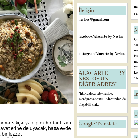
n
ne
c
İletişim
e
Pr
ki
nesloss@gmail.com
K
a
N
yı
facebook
/Alacarte by Neslos
Çü
t
sa
ne
instagram
/Alacarte by Neslos
is
mu
ye
ka
ALACARTE BY
"A
NESLOS'UN
DİĞER ADRESİ
"
http://alacartebyneslos.
I
wordpress.com/
/" adresinden de
ulaşabilirsiniz.
U
rına sıkça yaptığım bir tarif, adı
Google Translate
vetlerine de uyacak, hatta evde
bir lezzet.