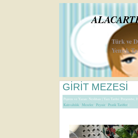
ALACARTE 
Türk ve 
Yemek Tar
GİRİT MEZESİ
Pişiren ve Yazan:
Neslihan
| Yazı Tarihi: Perşembe, 
Kahvaltılık
,
Mezeler
,
Peynir
,
Pratik Tarifler
|