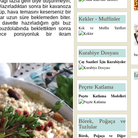
nyağı fazla gelir diye düşünmeyin,
 Hazırladıktan sonra bir kavanoza
üp, hava temasını keserseniz bir
ar uzun süre beklemeden biter.
Kekler - Muffinler
r davette hazırladığım gibi buz
Kek ve Muffin Tarifleri
buzdolabında beklettikten sonra
öylece porsiyonluk bir ikram
Kurabiye Dosyası
bu
Çay Saatleri İçin Kurabiyeler
İ
Peçete Katlama
Peçete Katlama Modelleri
Börek, Poğaça ve
Tuzlular
Börek, Poğaça ve Diğer