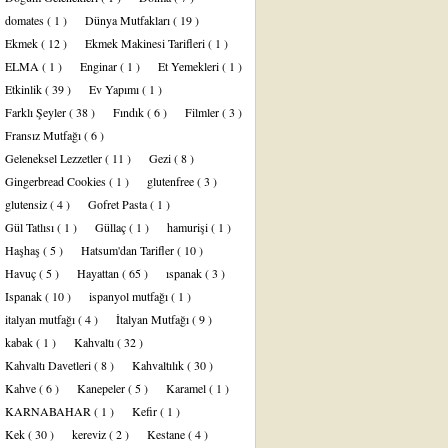
domates
( 1 )
Dünya Mutfakları
( 19 )
Ekmek
( 12 )
Ekmek Makinesi Tarifleri
( 1 )
ELMA
( 1 )
Enginar
( 1 )
Et Yemekleri
( 1 )
Etkinlik
( 39 )
Ev Yapımı
( 1 )
Farklı Şeyler
( 38 )
Fındık
( 6 )
Filmler
( 3 )
Fransız Mutfağı
( 6 )
Geleneksel Lezzetler
( 11 )
Gezi
( 8 )
Gingerbread Cookies
( 1 )
glutenfree
( 3 )
glutensiz
( 4 )
Gofret Pasta
( 1 )
Gül Tatlısı
( 1 )
Güllaç
( 1 )
hamurişi
( 1 )
Haşhaş
( 5 )
Hatsum'dan Tarifler
( 10 )
Havuç
( 5 )
Hayattan
( 65 )
ıspanak
( 3 )
Ispanak
( 10 )
ispanyol mutfağı
( 1 )
italyan mutfağı
( 4 )
İtalyan Mutfağı
( 9 )
kabak
( 1 )
Kahvaltı
( 32 )
Kahvaltı Davetleri
( 8 )
Kahvaltılık
( 30 )
Kahve
( 6 )
Kanepeler
( 5 )
Karamel
( 1 )
KARNABAHAR
( 1 )
Kefir
( 1 )
Kek
( 30 )
kereviz
( 2 )
Kestane
( 4 )