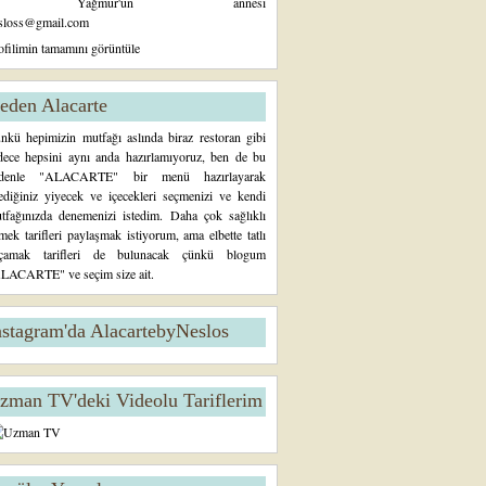
Yağmur'un annesi
sloss@gmail.com
ofilimin tamamını görüntüle
eden Alacarte
nkü hepimizin mutfağı aslında biraz restoran gibi
dece hepsini aynı anda hazırlamıyoruz, ben de bu
denle "ALACARTE" bir menü hazırlayarak
tediğiniz yiyecek ve içecekleri seçmenizi ve kendi
tfağınızda denemenizi istedim. Daha çok sağlıklı
mek tarifleri paylaşmak istiyorum, ama elbette tatlı
çamak tarifleri de bulunacak çünkü blogum
LACARTE" ve seçim size ait.
nstagram'da AlacartebyNeslos
zman TV'deki Videolu Tariflerim