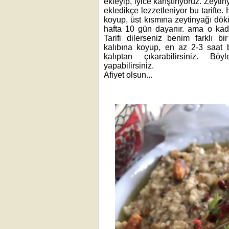
ekleyip, iyice karıştırıyoruz. Zeyti
ekledikçe lezzetleniyor bu tarifte.
koyup, üst kısmına zeytinyağı dök
hafta 10 gün dayanır. ama o kad
Tarifi dilerseniz benim farklı bi
kalıbına koyup, en az 2-3 saat 
kalıptan çıkarabilirsiniz. B
yapabilirsiniz.
Afiyet olsun...