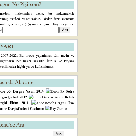
ugün Ne Pişirsem?
inizdeki malzemeleri yazıp, bu malzemelerle
pılmış tarifleri bulabilirsiniz. Birden fazla malzeme
rmek için araya (+)işareti koyun. "Peynir+yufka"
bi
YARI
2007-2022; Bu sitede yayınlanan tüm metin ve
toğrafların her hakkı saklıdır. İzinsiz ve kaynak
sterilmeden hiçbir yerde kullanılamaz.
asında Alacarte
cor 35 Dergisi Nisan 2014
Sofra
rgisi Şubat 2012
Anne Bebek
ergisi Ekim 2011
Ray
rme Dergisi'ndeki Yazılarım
enü'de Ara