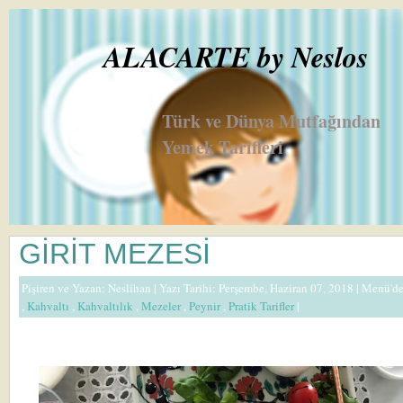
ALACARTE by Neslos
Türk ve Dünya Mutfağından
Yemek Tarifleri
GİRİT MEZESİ
Pişiren ve Yazan:
Neslihan
| Yazı Tarihi: Perşembe, Haziran 07, 2018 |
Menü'd
,
Kahvaltı
,
Kahvaltılık
,
Mezeler
,
Peynir
,
Pratik Tarifler
|