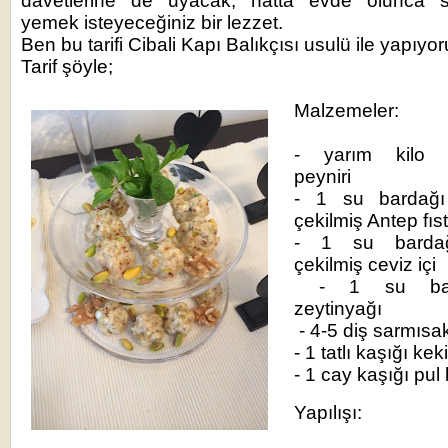
davetlerine de uyacak, hatta evde olunca sü
yemek isteyeceğiniz bir lezzet.
Ben bu tarifi Cibali Kapı Balıkçısı usulü ile yapıy
Tarif şöyle;
Malzemeler:
- yarım kilo 
peyniri
- 1 su bardağı 
çekilmiş Antep fıs
- 1 su bardağ
çekilmiş ceviz içi
- 1 su bar
zeytinyağı
- 4-5 diş sarmısa
- 1 tatlı kaşığı kek
- 1 cay kaşığı pul 
Yapılışı: