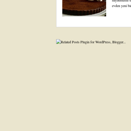
hayatımızda d
evden yeni bi