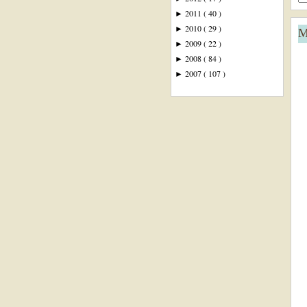
2011
( 40 )
►
2010
( 29 )
►
M
2009
( 22 )
►
2008
( 84 )
►
2007
( 107 )
►