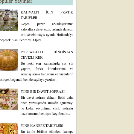
opüler Yayınlar
KAHVALTI İÇİN PRATİK
TARİFLER
Geçen pazar arkadaşlarımızı
kahvaltıya davet ettik, aslında davetin
asıl sebebi mayıs ayında Hollanda'ya
rleşecek olan Evrim ve Alpay ...
PORTAKALLI HİNDİSTAN
CEVİZLİ KEK
Bu keki son zamanlarda sık sık
yaptım, farklı konuklarıma ve
arkadaşlarıma tatdırdım ve yiyenlerin
psi çok beğendi, ben de sayfaya yazılac...
YİNE BİR DAVET SOFRASI
Bir davet sofrası daha... Belki daha
önce yazmışımdır misafir ağılamayı
ne kadar sevdiğimi, süslü sofralar
hazırlamanın beni çok keyiflendir...
YİNE KANEPE TARİFLERİ
Bu tarifle birlikte elimdeki kanepe