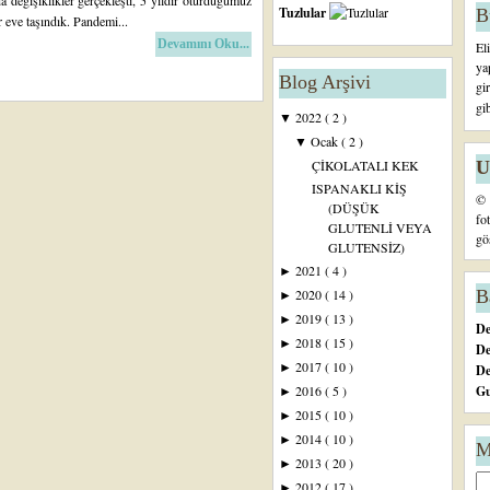
a değişiklikler gerçekleşti, 5 yıldır oturduğumuz
Tuzlular
B
r eve taşındık. Pandemi...
Devamını Oku...
El
ya
Blog Arşivi
gi
gi
2022
( 2 )
▼
Ocak
( 2 )
▼
U
ÇİKOLATALI KEK
ISPANAKLI KİŞ
© 
(DÜŞÜK
fo
GLUTENLİ VEYA
gö
GLUTENSİZ)
2021
( 4 )
►
B
2020
( 14 )
►
2019
( 13 )
►
De
2018
( 15 )
►
De
2017
( 10 )
►
D
Gu
2016
( 5 )
►
2015
( 10 )
►
2014
( 10 )
►
M
2013
( 20 )
►
2012
( 17 )
►