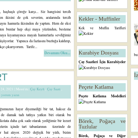
, haşhaşlı çöreğe karşı... Siz hangisini tercih
en ikisini de çok severim, aralarında tercih
Kekler - Muffinler
aynı hamurla ikisinden de yaptım. Hem de eksi
Kek ve Muffin Tarifleri
aten bunlar hep ekşi maya yüzünden, besleme
tmaya kıyamayınca mayalı hamurlarla sevdiğimiz
nüşüyorlar. Yapınca da fazlasını buzluğa kaldırıp,
ikçe çıkarıyorum. Tarife...
Kurabiye Dosyası
Devamını Oku...
bu
Çay Saatleri İçin Kurabiyeler
RT
İ
Peçete Katlama
k 24, 2021 |
Menü'de:
Çay Keyfi
,
Çay Saati
,
de yorum yazın
Peçete Katlama Modelleri
ğumuzun hayır diyemediği bir tat, haksız da
 de damak tadı tatlıya yatkın biri olarak bu
kolata daha çok sade olarak yediğimiz bir lezzet
Börek, Poğaça ve
Tuzlular
elerin içinde tart tabanlarının üzerinde de
r hal alıyor. 2020 değişik bir yıldı, bizim
Börek, Poğaça ve Diğer