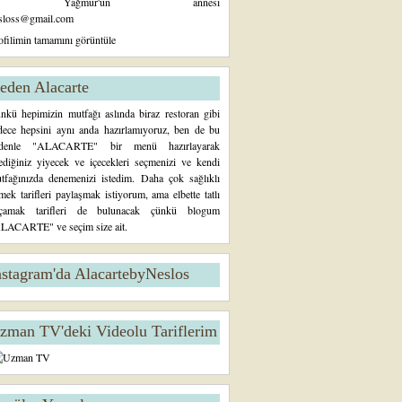
Yağmur'un annesi
sloss@gmail.com
ofilimin tamamını görüntüle
eden Alacarte
nkü hepimizin mutfağı aslında biraz restoran gibi
dece hepsini aynı anda hazırlamıyoruz, ben de bu
denle "ALACARTE" bir menü hazırlayarak
tediğiniz yiyecek ve içecekleri seçmenizi ve kendi
tfağınızda denemenizi istedim. Daha çok sağlıklı
mek tarifleri paylaşmak istiyorum, ama elbette tatlı
çamak tarifleri de bulunacak çünkü blogum
LACARTE" ve seçim size ait.
nstagram'da AlacartebyNeslos
zman TV'deki Videolu Tariflerim