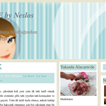
by Neslos
Dünya Mutfağından
ifleri
Ö
K
Yakında Alacarte'de
n
c
k 16, 2022 |
Menü'de:
Çay Keyfi
,
Çay Saati
,
e
N
zın
ki
K
a
, çikolatalı kek yeni yılın ilk tatlı tarifi olarak
yı
zlü sözümüz gibi; tatlı yiyelim tatlı konuşalım ve
tl
Madeleines
ı geçsin. Yılın ilk tarifi tuzlu olunca, ankete katılıp
ar
uba haksızlık olmaması için bol çikolatalı olan bu