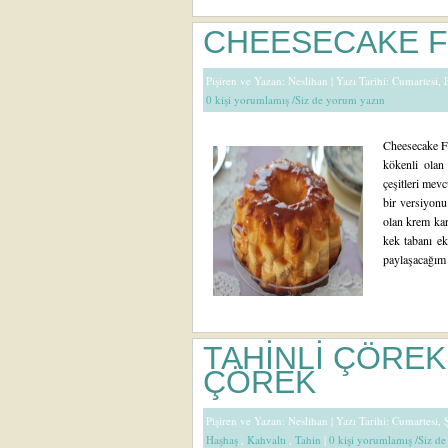
CHEESECAKE F
Pişiren ve Yazan:
Neslihan
| Yazı Tarihi: Cumartesi,
0 kişi yorumlamış /Siz de yorum yazın
Cheesecake Fla
kökenli olan
çeşitleri mevc
bir versiyonu
olan krem kara
kek tabanı ek
paylaşacağım t
TAHİNLİ ÇÖREK
ÇÖREK
Pişiren ve Yazan:
Neslihan
| Yazı Tarihi: Cumartesi,
Haşhaş
,
Kahvaltı
,
Tahin
|
0 kişi yorumlamış /Siz d