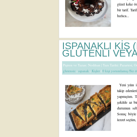
güzel keke ön
bir tarif. Tar
hızlıca...
ISPANAKLI KİŞ
GLUTENLİ VEYA
Pişiren ve Yazan:
Neslihan
| Yazı Tarihi: Pazartesi, 
glutensiz
,
ıspanak
,
Kişler
|
0 kişi yorumlamış /Siz 
Yeni yılın il
takip edenleri
yapmıştım. Ta
şekilde az bi
durumun sebe
Sonuç böyle 
lezzet seçtim, ü