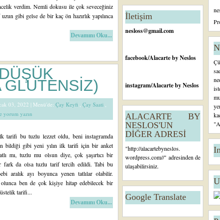
celik verdim. Nemli dokusu ile çok seveceğiniz
ne
İletişim
if uzun gibi gelse de bir kaç ön hazırlık yapılınca
Pr
nesloss@gmail.com
Devamını Oku...
N
facebook
/Alacarte by Neslos
Çü
 (DÜŞÜK
sa
ne
 GLUTENSİZ)
instagram
/Alacarte by Neslos
is
mu
Ocak 03, 2022 |
Menü'de:
Çay Keyfi
,
Çay Saati
,
ye
de yorum yazın
ka
ALACARTE BY
"A
NESLOS'UN
DİĞER ADRESİ
k tarifi bu tuzlu lezzet oldu, beni instagramda
n bildiği gibi yeni yılın ilk tarifi için bir anket
"
http://alacartebyneslos.
I
tlı mı, tuzlu mu olsun diye, çok şaşırtıcı bir
wordpress.com/
/" adresinden de
r fark da olsa tuzlu tarif tercih edildi. Tabi bu
ulaşabilirsiniz.
bi aralık ayı boyunca yenen tatlılar olabilir.
U
olunca ben de çok kişiye hitap edebilecek bir
stelik tarifi...
Google Translate
Devamını Oku...