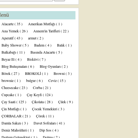
enü
Alacarte
( 35 )
Amerikan Mutfağı
( 1 )
Ana Yemek
( 26 )
Annem'in Tarifleri
( 22 )
Aperatif
( 43 )
armut
( 2 )
Baby Shower
( 5 )
Badem
( 4 )
Balık
( 1 )
Balkabağı
( 11 )
Basında Alacarte
( 5 )
Beyaz Et
( 4 )
Bisküvi
( 7 )
Blog Buluşmaları
( 6 )
Blog Oyunları
( 2 )
Börek
( 27 )
BROKOLİ
( 1 )
Browni
( 3 )
brownie
( 1 )
bulgur
( 6 )
Ceviz
( 15 )
Cheesecake
( 23 )
Corba
( 21 )
Cupcake
( 1 )
Çay Keyfi
( 124 )
Çay Saati
( 125 )
Çikolata
( 28 )
Çilek
( 9 )
Çin Mutfağı
( 1 )
Çocuk Yemekleri
( 3 )
ÇORBALAR
( 21 )
Çörek
( 11 )
Damla Sakızı
( 3 )
Davet Sofraları
( 41 )
Deniz Mahsülleri
( 1 )
Dip Sos
( 4 )
Doğum Gelenekleri
( 1 )
Dolma
( 7 )