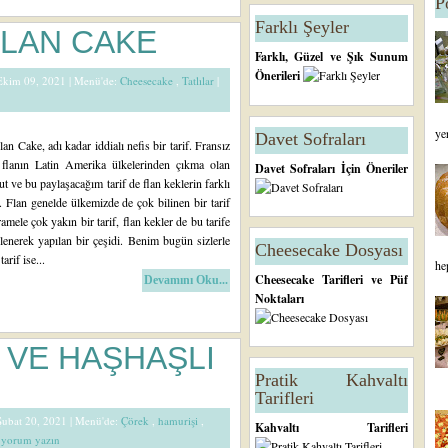
P
Farklı Şeyler
LAN CAKE
Farklı, Güzel ve Şık Sunum
Önerileri
 Ekim 09, 2021 |
Menü'de:
Cheesecake
,
Tatlılar
|
ye
Davet Sofraları
n Cake, adı kadar iddialı nefis bir tarif. Fransız
 flanın Latin Amerika ülkelerinden çıkma olan
Davet Sofraları İçin Öneriler
ut ve bu paylaşacağım tarif de flan keklerin farklı
. Flan genelde ülkemizde de çok bilinen bir tarif
mele çok yakın bir tarif, flan kekler de bu tarife
lenerek yapılan bir çeşidi. Benim bugün sizlerle
Cheesecake Dosyası
arif ise...
he
Cheesecake Tarifleri ve Püf
Devamını Oku...
Noktaları
 VE HAŞHAŞLI
Pratik Kahvaltı
Tarifleri
 Şubat 20, 2021 |
Menü'de:
Çörek
,
hamurişi
,
Kahvaltı Tarifleri
e yorum yazın