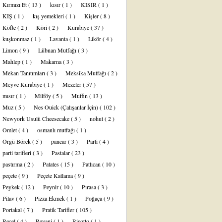
Kırmızı Et
( 13 )
kısır
( 1 )
KISIR
( 1 )
KIŞ
( 1 )
kış yemekleri
( 1 )
Kişler
( 8 )
Köfte
( 2 )
Köri
( 2 )
Kurabiye
( 37 )
kuşkonmaz
( 1 )
Lavanta
( 1 )
Likör
( 4 )
Limon
( 9 )
Lübnan Mutfağı
( 3 )
Mahlep
( 1 )
Makarna
( 3 )
Mekan Tanıtımları
( 3 )
Meksika Mutfağı
( 2 )
Meyve Kurabiye
( 1 )
Mezeler
( 57 )
mısır
( 1 )
Milföy
( 5 )
Muffin
( 13 )
Muz
( 5 )
Nes Ouick (Çalışanlar İçin)
( 102 )
Newyork Usulü Cheesecake
( 5 )
nohut
( 2 )
Omlet
( 4 )
osmanlı mutfağı
( 1 )
Örgü Börek
( 5 )
pancar
( 3 )
Parti
( 4 )
parti tarifleri
( 3 )
Pastalar
( 23 )
pastırma
( 2 )
Patates
( 15 )
Patlıcan
( 10 )
peçete
( 9 )
Peçete Katlama
( 9 )
Peykek
( 12 )
Peynir
( 10 )
Pırasa
( 3 )
Pilav
( 6 )
Pizza Ekmek
( 1 )
Poğaça
( 9 )
Portakal
( 7 )
Pratik Tarifler
( 105 )
Reçel
( 4 )
Revani
( 1 )
Risotto
( 1 )