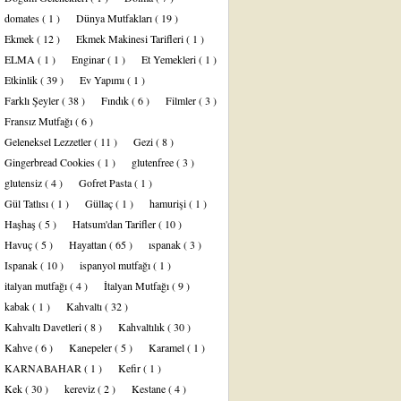
domates
( 1 )
Dünya Mutfakları
( 19 )
Ekmek
( 12 )
Ekmek Makinesi Tarifleri
( 1 )
ELMA
( 1 )
Enginar
( 1 )
Et Yemekleri
( 1 )
Etkinlik
( 39 )
Ev Yapımı
( 1 )
Farklı Şeyler
( 38 )
Fındık
( 6 )
Filmler
( 3 )
Fransız Mutfağı
( 6 )
Geleneksel Lezzetler
( 11 )
Gezi
( 8 )
Gingerbread Cookies
( 1 )
glutenfree
( 3 )
glutensiz
( 4 )
Gofret Pasta
( 1 )
Gül Tatlısı
( 1 )
Güllaç
( 1 )
hamurişi
( 1 )
Haşhaş
( 5 )
Hatsum'dan Tarifler
( 10 )
Havuç
( 5 )
Hayattan
( 65 )
ıspanak
( 3 )
Ispanak
( 10 )
ispanyol mutfağı
( 1 )
italyan mutfağı
( 4 )
İtalyan Mutfağı
( 9 )
kabak
( 1 )
Kahvaltı
( 32 )
Kahvaltı Davetleri
( 8 )
Kahvaltılık
( 30 )
Kahve
( 6 )
Kanepeler
( 5 )
Karamel
( 1 )
KARNABAHAR
( 1 )
Kefir
( 1 )
Kek
( 30 )
kereviz
( 2 )
Kestane
( 4 )