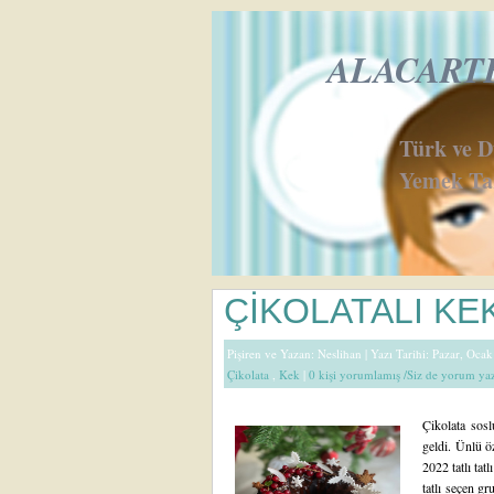
ALACARTE 
Türk ve 
Yemek Tar
ÇİKOLATALI KE
Pişiren ve Yazan:
Neslihan
| Yazı Tarihi: Pazar, Oca
Çikolata
,
Kek
|
0 kişi yorumlamış /Siz de yorum ya
Çikolata soslu
geldi. Ünlü ö
2022 tatlı tatl
tatlı seçen gr