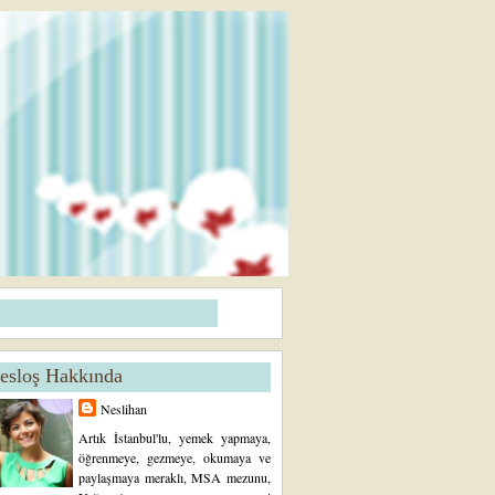
esloş Hakkında
Neslihan
Artık İstanbul'lu, yemek yapmaya,
öğrenmeye, gezmeye, okumaya ve
paylaşmaya meraklı, MSA mezunu,