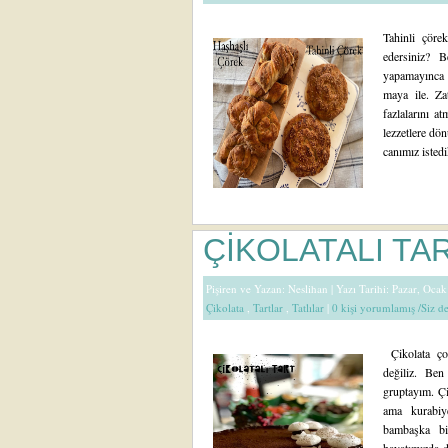
Tahinli çörek
edersiniz? B
yapamayınca 
maya ile. Z
fazlalarını a
lezzetlere dö
canımız isted
ÇİKOLATALI TA
Pişiren ve Yazan:
Neslihan
| Yazı Tarihi: Pazar, Oca
Çikolata
,
Tartlar
,
Tatlılar
|
0 kişi yorumlamış /Siz 
Çikolata ço
değiliz. Ben
gruptayım. Çi
ama kurabiy
bambaşka bi