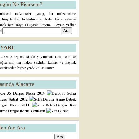
ugün Ne Pişirsem?
inizdeki malzemeleri yazıp, bu malzemelerle
pılmış tarifleri bulabilirsiniz. Birden fazla malzeme
rmek için araya (+)işareti koyun. "Peynir+yufka"
bi
YARI
2007-2022; Bu sitede yayınlanan tüm metin ve
toğrafların her hakkı saklıdır. İzinsiz ve kaynak
sterilmeden hiçbir yerde kullanılamaz.
asında Alacarte
cor 35 Dergisi Nisan 2014
Sofra
rgisi Şubat 2012
Anne Bebek
ergisi Ekim 2011
Ray
rme Dergisi'ndeki Yazılarım
enü'de Ara