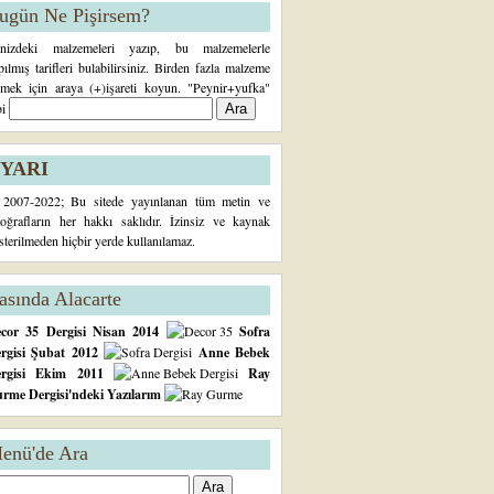
ugün Ne Pişirsem?
inizdeki malzemeleri yazıp, bu malzemelerle
pılmış tarifleri bulabilirsiniz. Birden fazla malzeme
rmek için araya (+)işareti koyun. "Peynir+yufka"
bi
YARI
2007-2022; Bu sitede yayınlanan tüm metin ve
toğrafların her hakkı saklıdır. İzinsiz ve kaynak
sterilmeden hiçbir yerde kullanılamaz.
asında Alacarte
cor 35 Dergisi Nisan 2014
Sofra
rgisi Şubat 2012
Anne Bebek
ergisi Ekim 2011
Ray
rme Dergisi'ndeki Yazılarım
enü'de Ara