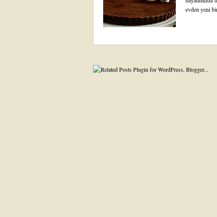
hayatımızda d
evden yeni bi