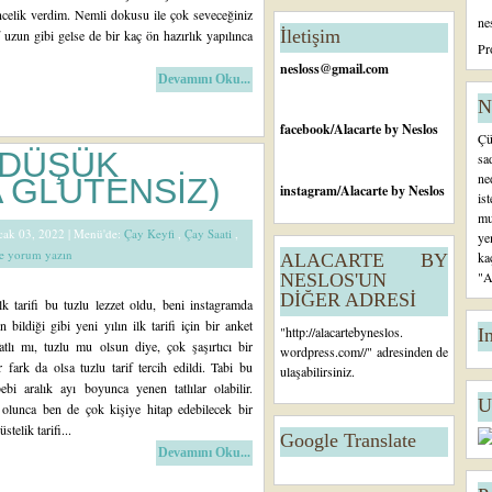
celik verdim. Nemli dokusu ile çok seveceğiniz
ne
İletişim
if uzun gibi gelse de bir kaç ön hazırlık yapılınca
Pr
nesloss@gmail.com
Devamını Oku...
N
facebook
/Alacarte by Neslos
Çü
 (DÜŞÜK
sa
ne
 GLUTENSİZ)
instagram
/Alacarte by Neslos
is
mu
Ocak 03, 2022 |
Menü'de:
Çay Keyfi
,
Çay Saati
,
ye
de yorum yazın
ka
ALACARTE BY
"A
NESLOS'UN
DİĞER ADRESİ
k tarifi bu tuzlu lezzet oldu, beni instagramda
n bildiği gibi yeni yılın ilk tarifi için bir anket
"
http://alacartebyneslos.
I
tlı mı, tuzlu mu olsun diye, çok şaşırtıcı bir
wordpress.com/
/" adresinden de
r fark da olsa tuzlu tarif tercih edildi. Tabi bu
ulaşabilirsiniz.
bi aralık ayı boyunca yenen tatlılar olabilir.
U
olunca ben de çok kişiye hitap edebilecek bir
stelik tarifi...
Google Translate
Devamını Oku...