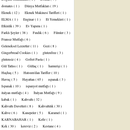
domates
( 1 )
Dünya Mutfakları
( 19 )
Ekmek
( 12 )
Ekmek Makinesi Tarifleri
( 1 )
ELMA
( 1 )
Enginar
( 1 )
Et Yemekleri
( 1 )
Etkinlik
( 39 )
Ev Yapımı
( 1 )
Farklı Şeyler
( 38 )
Fındık
( 6 )
Filmler
( 3 )
Fransız Mutfağı
( 6 )
Geleneksel Lezzetler
( 11 )
Gezi
( 8 )
Gingerbread Cookies
( 1 )
glutenfree
( 3 )
glutensiz
( 4 )
Gofret Pasta
( 1 )
Gül Tatlısı
( 1 )
Güllaç
( 1 )
hamurişi
( 1 )
Haşhaş
( 5 )
Hatsum'dan Tarifler
( 10 )
Havuç
( 5 )
Hayattan
( 65 )
ıspanak
( 3 )
Ispanak
( 10 )
ispanyol mutfağı
( 1 )
italyan mutfağı
( 4 )
İtalyan Mutfağı
( 9 )
kabak
( 1 )
Kahvaltı
( 32 )
Kahvaltı Davetleri
( 8 )
Kahvaltılık
( 30 )
Kahve
( 6 )
Kanepeler
( 5 )
Karamel
( 1 )
KARNABAHAR
( 1 )
Kefir
( 1 )
Kek
( 30 )
kereviz
( 2 )
Kestane
( 4 )