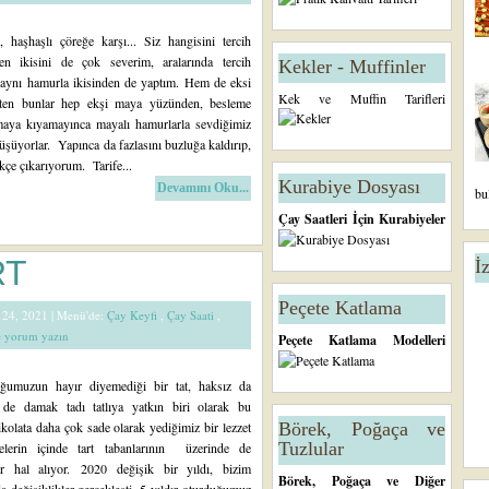
, haşhaşlı çöreğe karşı... Siz hangisini tercih
en ikisini de çok severim, aralarında tercih
Kekler - Muffinler
aynı hamurla ikisinden de yaptım. Hem de eksi
Kek ve Muffin Tarifleri
aten bunlar hep ekşi maya yüzünden, besleme
tmaya kıyamayınca mayalı hamurlarla sevdiğimiz
nüşüyorlar. Yapınca da fazlasını buzluğa kaldırıp,
ikçe çıkarıyorum. Tarife...
Kurabiye Dosyası
Devamını Oku...
bu
Çay Saatleri İçin Kurabiyeler
RT
İ
Peçete Katlama
k 24, 2021 |
Menü'de:
Çay Keyfi
,
Çay Saati
,
de yorum yazın
Peçete Katlama Modelleri
ğumuzun hayır diyemediği bir tat, haksız da
 de damak tadı tatlıya yatkın biri olarak bu
kolata daha çok sade olarak yediğimiz bir lezzet
Börek, Poğaça ve
Tuzlular
elerin içinde tart tabanlarının üzerinde de
r hal alıyor. 2020 değişik bir yıldı, bizim
Börek, Poğaça ve Diğer