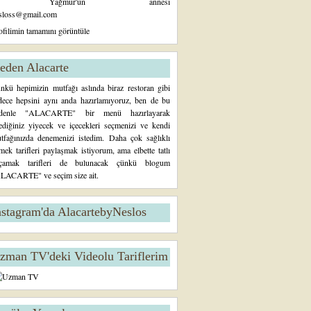
Yağmur'un annesi
sloss@gmail.com
ofilimin tamamını görüntüle
eden Alacarte
nkü hepimizin mutfağı aslında biraz restoran gibi
dece hepsini aynı anda hazırlamıyoruz, ben de bu
denle "ALACARTE" bir menü hazırlayarak
tediğiniz yiyecek ve içecekleri seçmenizi ve kendi
tfağınızda denemenizi istedim. Daha çok sağlıklı
mek tarifleri paylaşmak istiyorum, ama elbette tatlı
çamak tarifleri de bulunacak çünkü blogum
LACARTE" ve seçim size ait.
nstagram'da AlacartebyNeslos
zman TV'deki Videolu Tariflerim