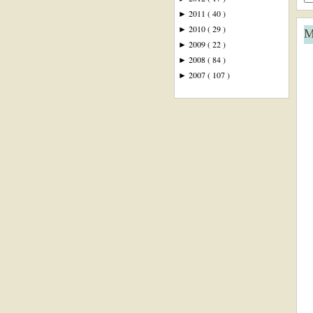
2011
( 40 )
►
2010
( 29 )
►
M
2009
( 22 )
►
2008
( 84 )
►
2007
( 107 )
►