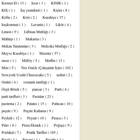
Kırmızı Et
( 13 )
kısır
( 1 )
KISIR
( 1 )
KIŞ
( 1 )
kış yemekleri
( 1 )
Kişler
( 8 )
Köfte
( 2 )
Köri
( 2 )
Kurabiye
( 37 )
kuşkonmaz
( 1 )
Lavanta
( 1 )
Likör
( 4 )
Limon
( 9 )
Lübnan Mutfağı
( 3 )
Mahlep
( 1 )
Makarna
( 3 )
Mekan Tanıtımları
( 3 )
Meksika Mutfağı
( 2 )
Meyve Kurabiye
( 1 )
Mezeler
( 57 )
mısır
( 1 )
Milföy
( 5 )
Muffin
( 13 )
Muz
( 5 )
Nes Ouick (Çalışanlar İçin)
( 102 )
Newyork Usulü Cheesecake
( 5 )
nohut
( 2 )
Omlet
( 4 )
osmanlı mutfağı
( 1 )
Örgü Börek
( 5 )
pancar
( 3 )
Parti
( 4 )
parti tarifleri
( 3 )
Pastalar
( 23 )
pastırma
( 2 )
Patates
( 15 )
Patlıcan
( 10 )
peçete
( 9 )
Peçete Katlama
( 9 )
Peykek
( 12 )
Peynir
( 10 )
Pırasa
( 3 )
Pilav
( 6 )
Pizza Ekmek
( 1 )
Poğaça
( 9 )
Portakal
( 7 )
Pratik Tarifler
( 105 )
Reçel
( 4 )
Revani
( 1 )
Risotto
( 1 )