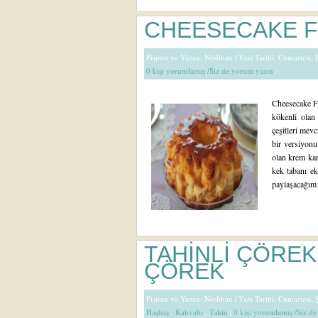
CHEESECAKE F
Pişiren ve Yazan:
Neslihan
| Yazı Tarihi: Cumartesi,
0 kişi yorumlamış /Siz de yorum yazın
Cheesecake Fla
kökenli olan
çeşitleri mevc
bir versiyonu
olan krem kara
kek tabanı ek
paylaşacağım t
TAHİNLİ ÇÖREK
ÇÖREK
Pişiren ve Yazan:
Neslihan
| Yazı Tarihi: Cumartesi,
Haşhaş
,
Kahvaltı
,
Tahin
|
0 kişi yorumlamış /Siz d