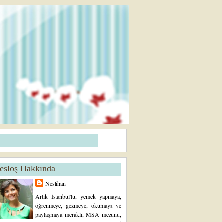
esloş Hakkında
Neslihan
Artık İstanbul'lu, yemek yapmaya,
öğrenmeye, gezmeye, okumaya ve
paylaşmaya meraklı, MSA mezunu,