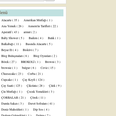
enü
Alacarte
( 35 )
Amerikan Mutfağı
( 1 )
Ana Yemek
( 26 )
Annem'in Tarifleri
( 22 )
Aperatif
( 43 )
armut
( 2 )
Baby Shower
( 5 )
Badem
( 4 )
Balık
( 1 )
Balkabağı
( 11 )
Basında Alacarte
( 5 )
Beyaz Et
( 4 )
Bisküvi
( 7 )
Blog Buluşmaları
( 6 )
Blog Oyunları
( 2 )
Börek
( 27 )
BROKOLİ
( 1 )
Browni
( 3 )
brownie
( 1 )
bulgur
( 6 )
Ceviz
( 15 )
Cheesecake
( 23 )
Corba
( 21 )
Cupcake
( 1 )
Çay Keyfi
( 124 )
Çay Saati
( 125 )
Çikolata
( 28 )
Çilek
( 9 )
Çin Mutfağı
( 1 )
Çocuk Yemekleri
( 3 )
ÇORBALAR
( 21 )
Çörek
( 11 )
Damla Sakızı
( 3 )
Davet Sofraları
( 41 )
Deniz Mahsülleri
( 1 )
Dip Sos
( 4 )
Doğum Gelenekleri
( 1 )
Dolma
( 7 )