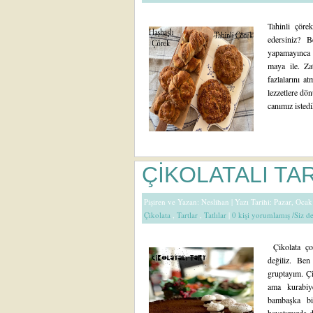
Tahinli çörek
edersiniz? B
yapamayınca 
maya ile. Z
fazlalarını a
lezzetlere dö
canımız isted
ÇİKOLATALI TA
Pişiren ve Yazan:
Neslihan
| Yazı Tarihi: Pazar, Oca
Çikolata
,
Tartlar
,
Tatlılar
|
0 kişi yorumlamış /Siz 
Çikolata ço
değiliz. Ben
gruptayım. Çi
ama kurabiy
bambaşka bi