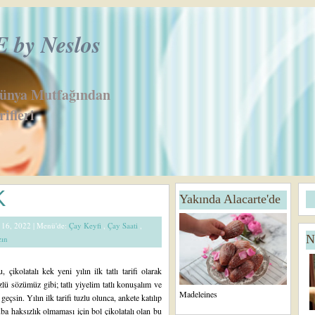
by Neslos
Dünya Mutfağından
ifleri
Ö
K
Yakında Alacarte'de
n
c
k 16, 2022 |
Menü'de:
Çay Keyfi
,
Çay Saati
,
e
N
zın
ki
K
a
, çikolatalı kek yeni yılın ilk tatlı tarifi olarak
yı
zlü sözümüz gibi; tatlı yiyelim tatlı konuşalım ve
tl
Madeleines
ı geçsin. Yılın ilk tarifi tuzlu olunca, ankete katılıp
ar
uba haksızlık olmaması için bol çikolatalı olan bu