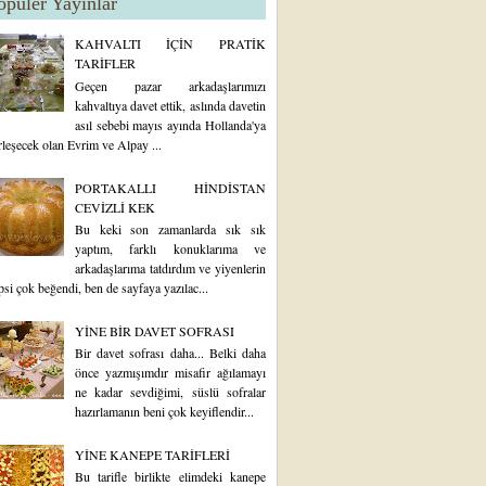
opüler Yayınlar
KAHVALTI İÇİN PRATİK
TARİFLER
Geçen pazar arkadaşlarımızı
kahvaltıya davet ettik, aslında davetin
asıl sebebi mayıs ayında Hollanda'ya
rleşecek olan Evrim ve Alpay ...
PORTAKALLI HİNDİSTAN
CEVİZLİ KEK
Bu keki son zamanlarda sık sık
yaptım, farklı konuklarıma ve
arkadaşlarıma tatdırdım ve yiyenlerin
psi çok beğendi, ben de sayfaya yazılac...
YİNE BİR DAVET SOFRASI
Bir davet sofrası daha... Belki daha
önce yazmışımdır misafir ağılamayı
ne kadar sevdiğimi, süslü sofralar
hazırlamanın beni çok keyiflendir...
YİNE KANEPE TARİFLERİ
Bu tarifle birlikte elimdeki kanepe