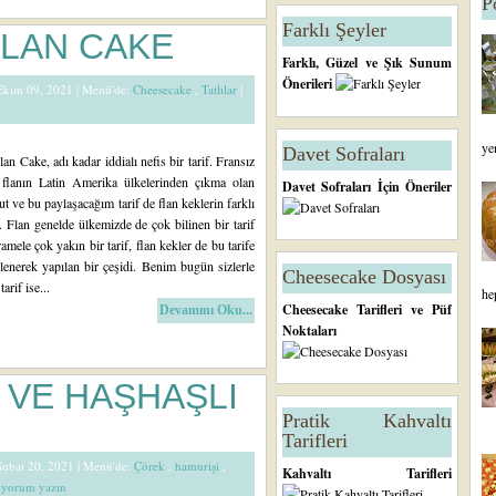
P
Farklı Şeyler
LAN CAKE
Farklı, Güzel ve Şık Sunum
Önerileri
 Ekim 09, 2021 |
Menü'de:
Cheesecake
,
Tatlılar
|
ye
Davet Sofraları
n Cake, adı kadar iddialı nefis bir tarif. Fransız
 flanın Latin Amerika ülkelerinden çıkma olan
Davet Sofraları İçin Öneriler
ut ve bu paylaşacağım tarif de flan keklerin farklı
. Flan genelde ülkemizde de çok bilinen bir tarif
mele çok yakın bir tarif, flan kekler de bu tarife
lenerek yapılan bir çeşidi. Benim bugün sizlerle
Cheesecake Dosyası
arif ise...
he
Cheesecake Tarifleri ve Püf
Devamını Oku...
Noktaları
 VE HAŞHAŞLI
Pratik Kahvaltı
Tarifleri
 Şubat 20, 2021 |
Menü'de:
Çörek
,
hamurişi
,
Kahvaltı Tarifleri
e yorum yazın