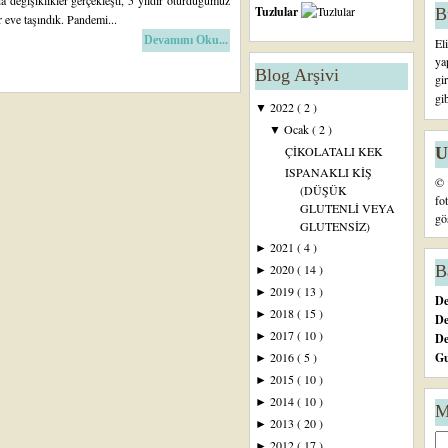
a değişiklikler gerçekleşti, 5 yıldır oturduğumuz
Tuzlular
B
r eve taşındık. Pandemi...
Devamını Oku...
El
ya
Blog Arşivi
gi
gi
2022
( 2 )
▼
Ocak
( 2 )
▼
U
ÇİKOLATALI KEK
ISPANAKLI KİŞ
© 
(DÜŞÜK
fo
GLUTENLİ VEYA
gö
GLUTENSİZ)
2021
( 4 )
►
B
2020
( 14 )
►
2019
( 13 )
►
De
2018
( 15 )
►
De
2017
( 10 )
►
D
Gu
2016
( 5 )
►
2015
( 10 )
►
2014
( 10 )
►
M
2013
( 20 )
►
2012
( 17 )
►