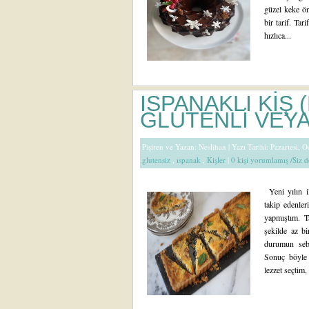
güzel keke ön
bir tarif. Tar
hızlıca...
ISPANAKLI KİŞ
GLUTENLİ VEYA
Pişiren ve Yazan:
Neslihan
| Yazı Tarihi: Pazartesi, 
glutensiz
,
ıspanak
,
Kişler
|
0 kişi yorumlamış /Siz 
Yeni yılın il
takip edenleri
yapmıştım. Ta
şekilde az bi
durumun sebe
Sonuç böyle 
lezzet seçtim, ü