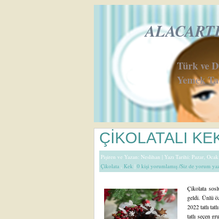
ALACARTE 
Türk ve 
Yemek Tar
ÇİKOLATALI KE
Pişiren ve Yazan:
Neslihan
| Yazı Tarihi: Pazar, Oca
Çikolata
,
Kek
|
0 kişi yorumlamış /Siz de yorum ya
Çikolata soslu
geldi. Ünlü ö
2022 tatlı tatl
tatlı seçen gr