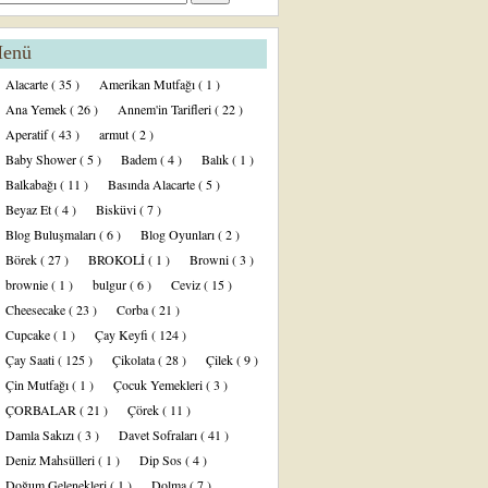
enü
Alacarte
( 35 )
Amerikan Mutfağı
( 1 )
Ana Yemek
( 26 )
Annem'in Tarifleri
( 22 )
Aperatif
( 43 )
armut
( 2 )
Baby Shower
( 5 )
Badem
( 4 )
Balık
( 1 )
Balkabağı
( 11 )
Basında Alacarte
( 5 )
Beyaz Et
( 4 )
Bisküvi
( 7 )
Blog Buluşmaları
( 6 )
Blog Oyunları
( 2 )
Börek
( 27 )
BROKOLİ
( 1 )
Browni
( 3 )
brownie
( 1 )
bulgur
( 6 )
Ceviz
( 15 )
Cheesecake
( 23 )
Corba
( 21 )
Cupcake
( 1 )
Çay Keyfi
( 124 )
Çay Saati
( 125 )
Çikolata
( 28 )
Çilek
( 9 )
Çin Mutfağı
( 1 )
Çocuk Yemekleri
( 3 )
ÇORBALAR
( 21 )
Çörek
( 11 )
Damla Sakızı
( 3 )
Davet Sofraları
( 41 )
Deniz Mahsülleri
( 1 )
Dip Sos
( 4 )
Doğum Gelenekleri
( 1 )
Dolma
( 7 )