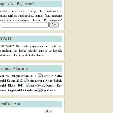
ugün Ne Pişirsem?
inizdeki malzemeleri yazıp, bu malzemelerle
pılmış tarifleri bulabilirsiniz. Birden fazla malzeme
rmek için araya (+)işareti koyun. "Peynir+yufka"
bi
YARI
2007-2022; Bu sitede yayınlanan tüm metin ve
toğrafların her hakkı saklıdır. İzinsiz ve kaynak
sterilmeden hiçbir yerde kullanılamaz.
asında Alacarte
cor 35 Dergisi Nisan 2014
Sofra
rgisi Şubat 2012
Anne Bebek
ergisi Ekim 2011
Ray
rme Dergisi'ndeki Yazılarım
enü'de Ara