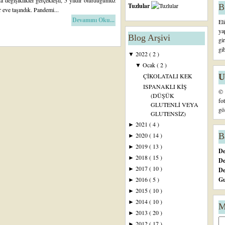
a değişiklikler gerçekleşti, 5 yıldır oturduğumuz
Tuzlular
B
r eve taşındık. Pandemi...
Devamını Oku...
El
ya
Blog Arşivi
gi
gi
2022
( 2 )
▼
Ocak
( 2 )
▼
U
ÇİKOLATALI KEK
ISPANAKLI KİŞ
© 
(DÜŞÜK
fo
GLUTENLİ VEYA
gö
GLUTENSİZ)
2021
( 4 )
►
B
2020
( 14 )
►
2019
( 13 )
►
De
2018
( 15 )
►
De
2017
( 10 )
►
D
Gu
2016
( 5 )
►
2015
( 10 )
►
2014
( 10 )
►
M
2013
( 20 )
►
2012
( 17 )
►