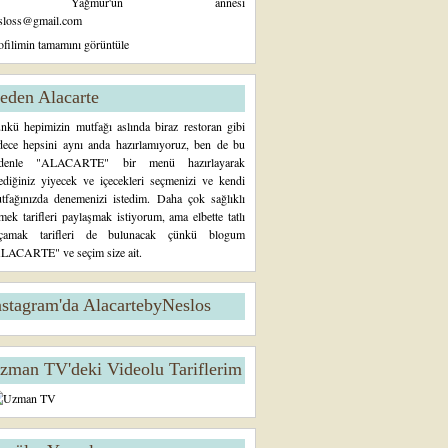
Yağmur'un annesi
sloss@gmail.com
ofilimin tamamını görüntüle
eden Alacarte
nkü hepimizin mutfağı aslında biraz restoran gibi
dece hepsini aynı anda hazırlamıyoruz, ben de bu
denle "ALACARTE" bir menü hazırlayarak
tediğiniz yiyecek ve içecekleri seçmenizi ve kendi
tfağınızda denemenizi istedim. Daha çok sağlıklı
mek tarifleri paylaşmak istiyorum, ama elbette tatlı
çamak tarifleri de bulunacak çünkü blogum
LACARTE" ve seçim size ait.
nstagram'da AlacartebyNeslos
zman TV'deki Videolu Tariflerim