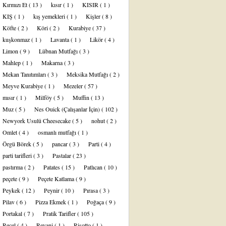
Kırmızı Et
( 13 )
kısır
( 1 )
KISIR
( 1 )
KIŞ
( 1 )
kış yemekleri
( 1 )
Kişler
( 8 )
Köfte
( 2 )
Köri
( 2 )
Kurabiye
( 37 )
kuşkonmaz
( 1 )
Lavanta
( 1 )
Likör
( 4 )
Limon
( 9 )
Lübnan Mutfağı
( 3 )
Mahlep
( 1 )
Makarna
( 3 )
Mekan Tanıtımları
( 3 )
Meksika Mutfağı
( 2 )
Meyve Kurabiye
( 1 )
Mezeler
( 57 )
mısır
( 1 )
Milföy
( 5 )
Muffin
( 13 )
Muz
( 5 )
Nes Ouick (Çalışanlar İçin)
( 102 )
Newyork Usulü Cheesecake
( 5 )
nohut
( 2 )
Omlet
( 4 )
osmanlı mutfağı
( 1 )
Örgü Börek
( 5 )
pancar
( 3 )
Parti
( 4 )
parti tarifleri
( 3 )
Pastalar
( 23 )
pastırma
( 2 )
Patates
( 15 )
Patlıcan
( 10 )
peçete
( 9 )
Peçete Katlama
( 9 )
Peykek
( 12 )
Peynir
( 10 )
Pırasa
( 3 )
Pilav
( 6 )
Pizza Ekmek
( 1 )
Poğaça
( 9 )
Portakal
( 7 )
Pratik Tarifler
( 105 )
Reçel
( 4 )
Revani
( 1 )
Risotto
( 1 )