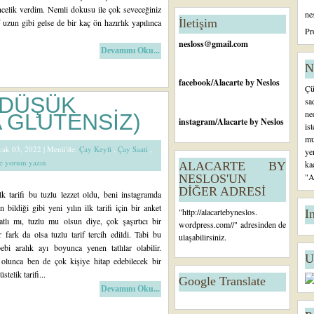
celik verdim. Nemli dokusu ile çok seveceğiniz
ne
İletişim
if uzun gibi gelse de bir kaç ön hazırlık yapılınca
Pr
nesloss@gmail.com
Devamını Oku...
N
facebook
/Alacarte by Neslos
Çü
 (DÜŞÜK
sa
ne
 GLUTENSİZ)
instagram
/Alacarte by Neslos
is
mu
Ocak 03, 2022 |
Menü'de:
Çay Keyfi
,
Çay Saati
,
ye
de yorum yazın
ka
ALACARTE BY
"A
NESLOS'UN
DİĞER ADRESİ
k tarifi bu tuzlu lezzet oldu, beni instagramda
n bildiği gibi yeni yılın ilk tarifi için bir anket
"
http://alacartebyneslos.
I
tlı mı, tuzlu mu olsun diye, çok şaşırtıcı bir
wordpress.com/
/" adresinden de
r fark da olsa tuzlu tarif tercih edildi. Tabi bu
ulaşabilirsiniz.
bi aralık ayı boyunca yenen tatlılar olabilir.
U
olunca ben de çok kişiye hitap edebilecek bir
stelik tarifi...
Google Translate
Devamını Oku...