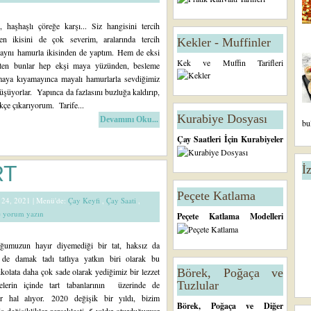
, haşhaşlı çöreğe karşı... Siz hangisini tercih
en ikisini de çok severim, aralarında tercih
Kekler - Muffinler
aynı hamurla ikisinden de yaptım. Hem de eksi
Kek ve Muffin Tarifleri
aten bunlar hep ekşi maya yüzünden, besleme
tmaya kıyamayınca mayalı hamurlarla sevdiğimiz
nüşüyorlar. Yapınca da fazlasını buzluğa kaldırıp,
ikçe çıkarıyorum. Tarife...
Kurabiye Dosyası
Devamını Oku...
bu
Çay Saatleri İçin Kurabiyeler
RT
İ
Peçete Katlama
k 24, 2021 |
Menü'de:
Çay Keyfi
,
Çay Saati
,
de yorum yazın
Peçete Katlama Modelleri
ğumuzun hayır diyemediği bir tat, haksız da
 de damak tadı tatlıya yatkın biri olarak bu
kolata daha çok sade olarak yediğimiz bir lezzet
Börek, Poğaça ve
Tuzlular
elerin içinde tart tabanlarının üzerinde de
r hal alıyor. 2020 değişik bir yıldı, bizim
Börek, Poğaça ve Diğer