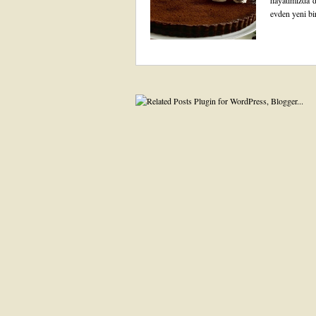
hayatımızda d
evden yeni bi