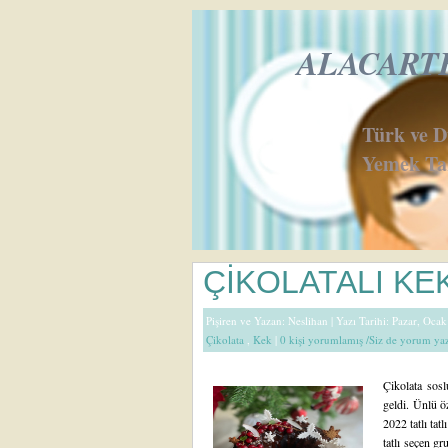
ALACARTE 
Türk ve 
Yemek Tar
ÇİKOLATALI KE
Pişiren ve Yazan:
Neslihan
| Yazı Tarihi: Pazar, Oca
Çikolata
,
Kek
|
0 kişi yorumlamış /Siz de yorum ya
Çikolata soslu
geldi. Ünlü ö
2022 tatlı tatl
tatlı seçen gr