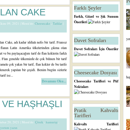
P
Farklı Şeyler
LAN CAKE
Farklı, Güzel ve Şık Sunum
Önerileri
 Ekim 09, 2021 |
Menü'de:
Cheesecake
,
Tatlılar
|
ye
Davet Sofraları
n Cake, adı kadar iddialı nefis bir tarif. Fransız
 flanın Latin Amerika ülkelerinden çıkma olan
Davet Sofraları İçin Öneriler
ut ve bu paylaşacağım tarif de flan keklerin farklı
. Flan genelde ülkemizde de çok bilinen bir tarif
mele çok yakın bir tarif, flan kekler de bu tarife
lenerek yapılan bir çeşidi. Benim bugün sizlerle
Cheesecake Dosyası
arif ise...
he
Cheesecake Tarifleri ve Püf
Devamını Oku...
Noktaları
 VE HAŞHAŞLI
Pratik Kahvaltı
Tarifleri
 Şubat 20, 2021 |
Menü'de:
Çörek
,
hamurişi
,
Kahvaltı Tarifleri
e yorum yazın