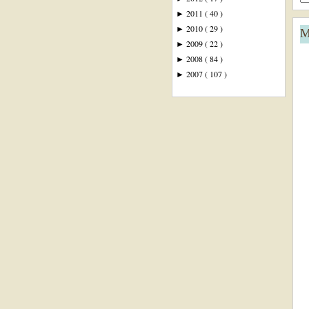
2011
( 40 )
►
2010
( 29 )
►
M
2009
( 22 )
►
2008
( 84 )
►
2007
( 107 )
►