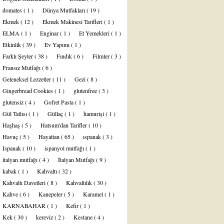
domates
( 1 )
Dünya Mutfakları
( 19 )
Ekmek
( 12 )
Ekmek Makinesi Tarifleri
( 1 )
ELMA
( 1 )
Enginar
( 1 )
Et Yemekleri
( 1 )
Etkinlik
( 39 )
Ev Yapımı
( 1 )
Farklı Şeyler
( 38 )
Fındık
( 6 )
Filmler
( 3 )
Fransız Mutfağı
( 6 )
Geleneksel Lezzetler
( 11 )
Gezi
( 8 )
Gingerbread Cookies
( 1 )
glutenfree
( 3 )
glutensiz
( 4 )
Gofret Pasta
( 1 )
Gül Tatlısı
( 1 )
Güllaç
( 1 )
hamurişi
( 1 )
Haşhaş
( 5 )
Hatsum'dan Tarifler
( 10 )
Havuç
( 5 )
Hayattan
( 65 )
ıspanak
( 3 )
Ispanak
( 10 )
ispanyol mutfağı
( 1 )
italyan mutfağı
( 4 )
İtalyan Mutfağı
( 9 )
kabak
( 1 )
Kahvaltı
( 32 )
Kahvaltı Davetleri
( 8 )
Kahvaltılık
( 30 )
Kahve
( 6 )
Kanepeler
( 5 )
Karamel
( 1 )
KARNABAHAR
( 1 )
Kefir
( 1 )
Kek
( 30 )
kereviz
( 2 )
Kestane
( 4 )