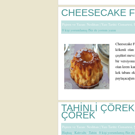
CHEESECAKE F
Pişiren ve Yazan:
Neslihan
| Yazı Tarihi: Cumartesi,
0 kişi yorumlamış /Siz de yorum yazın
Cheesecake Fla
kökenli olan
çeşitleri mevc
bir versiyonu
olan krem kara
kek tabanı ek
paylaşacağım t
TAHİNLİ ÇÖREK
ÇÖREK
Pişiren ve Yazan:
Neslihan
| Yazı Tarihi: Cumartesi,
Haşhaş
,
Kahvaltı
,
Tahin
|
0 kişi yorumlamış /Siz d