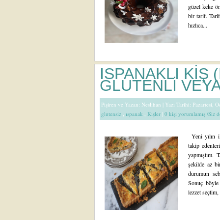
güzel keke ön
bir tarif. Tar
hızlıca...
ISPANAKLI KİŞ
GLUTENLİ VEYA
Pişiren ve Yazan:
Neslihan
| Yazı Tarihi: Pazartesi, 
glutensiz
,
ıspanak
,
Kişler
|
0 kişi yorumlamış /Siz 
Yeni yılın il
takip edenleri
yapmıştım. Ta
şekilde az bi
durumun sebe
Sonuç böyle 
lezzet seçtim, ü