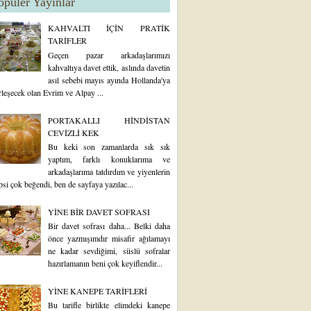
opüler Yayınlar
KAHVALTI İÇİN PRATİK
TARİFLER
Geçen pazar arkadaşlarımızı
kahvaltıya davet ettik, aslında davetin
asıl sebebi mayıs ayında Hollanda'ya
rleşecek olan Evrim ve Alpay ...
PORTAKALLI HİNDİSTAN
CEVİZLİ KEK
Bu keki son zamanlarda sık sık
yaptım, farklı konuklarıma ve
arkadaşlarıma tatdırdım ve yiyenlerin
psi çok beğendi, ben de sayfaya yazılac...
YİNE BİR DAVET SOFRASI
Bir davet sofrası daha... Belki daha
önce yazmışımdır misafir ağılamayı
ne kadar sevdiğimi, süslü sofralar
hazırlamanın beni çok keyiflendir...
YİNE KANEPE TARİFLERİ
Bu tarifle birlikte elimdeki kanepe