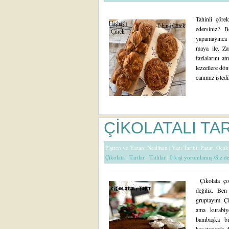
Tahinli çörek
edersiniz? B
yapamayınca 
maya ile. Z
fazlalarını a
lezzetlere dö
canımız isted
ÇİKOLATALI TA
Pişiren ve Yazan:
Neslihan
| Yazı Tarihi: Pazar, Oca
Çikolata
,
Tartlar
,
Tatlılar
|
0 kişi yorumlamış /Siz 
Çikolata ço
değiliz. Ben
gruptayım. Çi
ama kurabiy
bambaşka bi