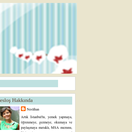
esloş Hakkında
Neslihan
Artık İstanbul'lu, yemek yapmaya,
öğrenmeye, gezmeye, okumaya ve
paylaşmaya meraklı, MSA mezunu,