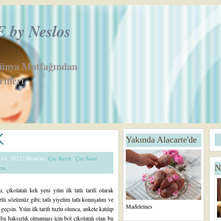
by Neslos
Dünya Mutfağından
ifleri
Ö
K
Yakında Alacarte'de
n
c
k 16, 2022 |
Menü'de:
Çay Keyfi
,
Çay Saati
,
e
N
zın
ki
K
a
, çikolatalı kek yeni yılın ilk tatlı tarifi olarak
yı
zlü sözümüz gibi; tatlı yiyelim tatlı konuşalım ve
tl
Madeleines
ı geçsin. Yılın ilk tarifi tuzlu olunca, ankete katılıp
ar
uba haksızlık olmaması için bol çikolatalı olan bu