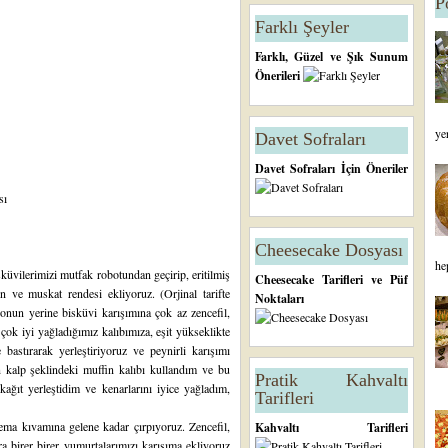
P
Farklı Şeyler
Farklı, Güzel ve Şık Sunum
Önerileri
ye
Davet Sofraları
Davet Sofraları İçin Öneriler
sı
Cheesecake Dosyası
he
sküvilerimizi mutfak robotundan geçirip, eritilmiş
Cheesecake Tarifleri ve Püf
ın ve muskat rendesi ekliyoruz. (Orjinal tarifte
Noktaları
n onun yerine bisküvi karışımına çok az zencefil,
çok iyi yağladığımız kalıbımıza, eşit yükseklikte
 bastırarak yerleştiriyoruz ve peynirli karışımı
 kalp şeklindeki muffin kalıbı kullandım ve bu
Pratik Kahvaltı
 kağıt yerleştidim ve kenarlarını iyice yağladım,
Tarifleri
rema kıvamına gelene kadar çırpıyoruz. Zencefil,
Kahvaltı Tarifleri
a birer birer yumurtalarımızı karışıma ekliyoruz