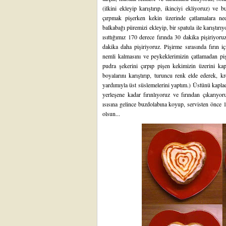
(ilkini ekleyip karıştırıp, ikinciyi ekliyoruz) ve 
çırpmak pişerken kekin üzerinde çatlamalara ne
balkabağı püremizi ekleyip, bir spatula ile karıştı
ısıttığımız 170 derece fırında 30 dakika pişiriyoru
dakika daha pişiriyoruz. Pişirme sırasında fırın iç
nemli kalmasını ve peykeklerimizin çatlamadan pi
pudra şekerini çırpıp pişen kekimizin üzerini ka
boyalarını karıştırıp, turuncu renk elde ederek, 
yardımıyla üst süslemelerini yaptım.) Üstünü kapla
yerleşene kadar fırınlıyoruz ve fırından çıkarıyo
ısısına gelince buzdolabına koyup, servisten önce 1
olsun...