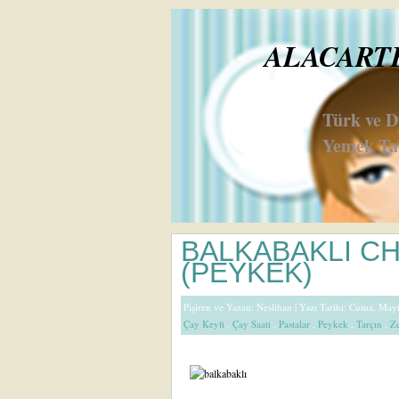
ALACARTE 
Türk ve 
Yemek Tar
BALKABAKLI C
(PEYKEK)
Pişiren ve Yazan:
Neslihan
| Yazı Tarihi: Cuma, May
Çay Keyfi
,
Çay Saati
,
Pastalar
,
Peykek
,
Tarçın
,
Ze