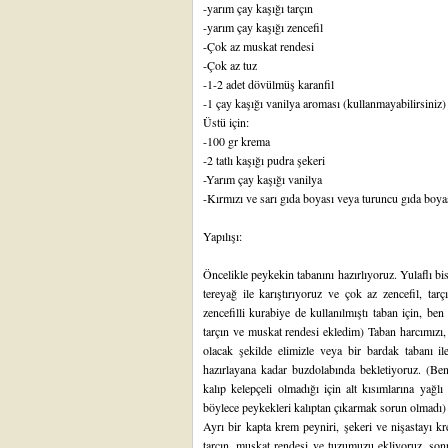
-yarım çay kaşığı tarçın
-yarım çay kaşığı zencefil
-Çok az muskat rendesi
-Çok az tuz
-1-2 adet dövülmüş karanfil
-1 çay kaşığı vanilya aroması (kullanmayabilirsiniz)
Üstü için:
-100 gr krema
-2 tatlı kaşığı pudra şekeri
-Yarım çay kaşığı vanilya
-Kırmızı ve sarı gıda boyası veya turuncu gıda boya
Yapılışı:
Öncelikle peykekin tabanını hazırlıyoruz. Yulaflı bi
tereyağ ile karıştırıyoruz ve çok az zencefil, tarç
zencefilli kurabiye de kullanılmıştı taban için, be
tarçın ve muskat rendesi ekledim) Taban harcımızı, 
olacak şekilde elimizle veya bir bardak tabanı ile
hazırlayana kadar buzdolabında bekletiyoruz. (Ben
kalıp kelepçeli olmadığı için alt kısımlarına yağlı
böylece peykekleri kalıptan çıkarmak sorun olmadı)
Ayrı bir kapta krem peyniri, şekeri ve nişastayı k
tarçın, muskat rendesi ve tuzumuzu ekliyoruz, sonr