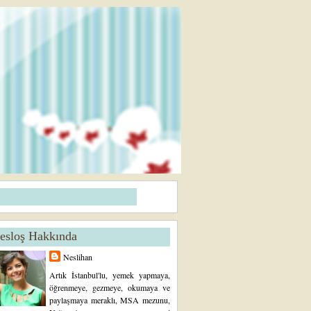
esloş Hakkında
Neslihan
Artık İstanbul'lu, yemek yapmaya,
öğrenmeye, gezmeye, okumaya ve
paylaşmaya meraklı, MSA mezunu,