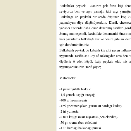
Balkabaklı peykek... Sanırım pek fazla kişi d
seviyoruz ben ve aşçı yamağı, tabi aşçı yamağı
Balkabağı ile peykeki bir arada düşünen kaç ki
yapmalıyım diye düşünüyordum. Klasik cheeseca
yabancı sitelerde daha önce denenmiş tarifleri gö
Sonuç muhteşemdi, kesinlikle denemenizi öneririm.
hala pazarlarda balkabağı var ve benim gibi siz de b
için dondurabilirsiniz.
Balkabaklı peykek de
kabaklı kiş
gibi geçen haftas
uygulandı. Tarifin aslı
Joy of Baking'den
ama ben or
ölçülerle 6 adet küçük kalp peykek oldu siz ay
uygulayabilirsiniz. Tarif şöyle;
Malzemeler:
-1 paket yulaflı bisküvi
-1,5 yemek kaşığı tereyağ
-400 gr krem peynir
-125 gr esmer şeker (yarım su bardağı kadar)
-2 iri yumurta
-2 tatlı kaşığı mısır nişastası (ben ekledim)
-50 gr krema (ben ekledim)
-1 su bardağı balkabağı püresi