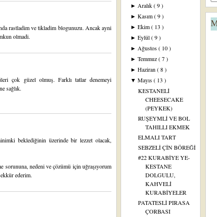
Aralık
( 9 )
►
Kasım
( 9 )
►
M
Ekim
( 13 )
inda rastladim ve tikladim blogunuzu. Ancak ayni
►
umkun olmadi.
Eylül
( 9 )
►
Ağustos
( 10 )
►
Temmuz
( 7 )
►
Haziran
( 8 )
►
leri çok güzel olmuş. Farklı tatlar denemeyi
Mayıs
( 13 )
▼
e sağlık.
KESTANELİ
CHEESECAKE
(PEYKEK)
RUŞEYMLİ VE BOL
TAHILLI EKMEK
ELMALI TART
nimki beklediğinin üzerinde bir lezzet olacak,
SEBZELİ ÇİN BÖREĞİ
#22 KURABİYE YE-
e sorununa, nedeni ve çözümü için uğraşıyorum
KESTANE
eşekkür ederim.
DOLGULU,
KAHVELİ
KURABİYELER
PATATESLİ PIRASA
ÇORBASI