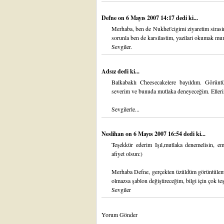
Defne
on 6 Mayıs 2007 14:17 dedi ki...
Merhaba, ben de Nukhet'cigimi ziyaretim siras
sorunla ben de karsilastim, yazilari okumak m
Sevgiler.
Adsız dedi ki...
Balkabaklı Cheesecakelere bayıldım. Görüntü
severim ve bunuda mutlaka deneyeceğim. Ellerin
Sevgilerle...
Neslihan
on 6 Mayıs 2007 16:54 dedi ki...
Teşekkür ederim Işıl,mutlaka denemelisin, emi
afiyet olsun:)
Merhaba Defne, gerçekten üzüldüm görüntülem
olmazsa şablon değiştireceğim, bilgi için çok t
Sevgiler
Yorum Gönder