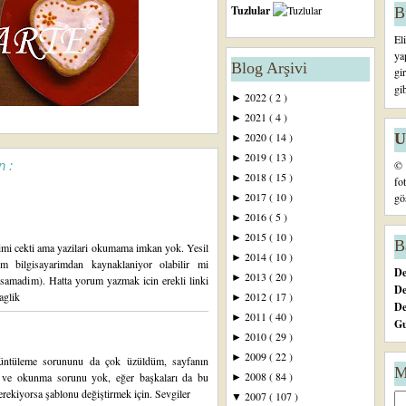
Tuzlular
B
El
ya
Blog Arşivi
gi
gi
2022
( 2 )
►
2021
( 4 )
►
U
2020
( 14 )
►
2019
( 13 )
►
© 
n :
2018
( 15 )
►
fo
2017
( 10 )
gö
►
2016
( 5 )
►
2015
( 10 )
►
B
lgimi cekti ama yazilari okumama imkan yok. Yesil
2014
( 10 )
►
m bilgisayarimdan kaynaklaniyor olabilir mi
De
2013
( 20 )
►
asamadim). Hatta yorum yazmak icin erekli linki
De
aglik
2012
( 17 )
►
D
2011
( 40 )
►
Gu
2010
( 29 )
►
2009
( 22 )
►
rüntüleme sorununu da çok üzüldüm, sayfanın
M
2008
( 84 )
 ve okunma sorunu yok, eğer başkaları da bu
►
rekiyorsa şablonu değiştirmek için. Sevgiler
2007
( 107 )
▼