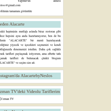
Yağmur'un annesi
sloss@gmail.com
ofilimin tamamını görüntüle
eden Alacarte
nkü hepimizin mutfağı aslında biraz restoran gibi
dece hepsini aynı anda hazırlamıyoruz, ben de bu
denle "ALACARTE" bir menü hazırlayarak
tediğiniz yiyecek ve içecekleri seçmenizi ve kendi
tfağınızda denemenizi istedim. Daha çok sağlıklı
mek tarifleri paylaşmak istiyorum, ama elbette tatlı
çamak tarifleri de bulunacak çünkü blogum
LACARTE" ve seçim size ait.
nstagram'da AlacartebyNeslos
zman TV'deki Videolu Tariflerim