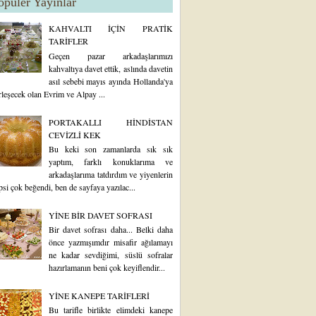
opüler Yayınlar
KAHVALTI İÇİN PRATİK
TARİFLER
Geçen pazar arkadaşlarımızı
kahvaltıya davet ettik, aslında davetin
asıl sebebi mayıs ayında Hollanda'ya
rleşecek olan Evrim ve Alpay ...
PORTAKALLI HİNDİSTAN
CEVİZLİ KEK
Bu keki son zamanlarda sık sık
yaptım, farklı konuklarıma ve
arkadaşlarıma tatdırdım ve yiyenlerin
psi çok beğendi, ben de sayfaya yazılac...
YİNE BİR DAVET SOFRASI
Bir davet sofrası daha... Belki daha
önce yazmışımdır misafir ağılamayı
ne kadar sevdiğimi, süslü sofralar
hazırlamanın beni çok keyiflendir...
YİNE KANEPE TARİFLERİ
Bu tarifle birlikte elimdeki kanepe