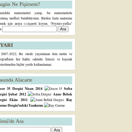
ugün Ne Pişirsem?
inizdeki malzemeleri yazıp, bu malzemelerle
pılmış tarifleri bulabilirsiniz. Birden fazla malzeme
rmek için araya (+)işareti koyun. "Peynir+yufka"
bi
YARI
2007-2022; Bu sitede yayınlanan tüm metin ve
toğrafların her hakkı saklıdır. İzinsiz ve kaynak
sterilmeden hiçbir yerde kullanılamaz.
asında Alacarte
cor 35 Dergisi Nisan 2014
Sofra
rgisi Şubat 2012
Anne Bebek
ergisi Ekim 2011
Ray
rme Dergisi'ndeki Yazılarım
enü'de Ara