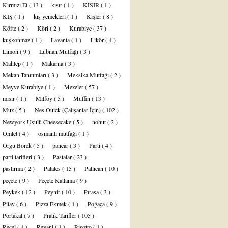
Kırmızı Et
( 13 )
kısır
( 1 )
KISIR
( 1 )
KIŞ
( 1 )
kış yemekleri
( 1 )
Kişler
( 8 )
Köfte
( 2 )
Köri
( 2 )
Kurabiye
( 37 )
kuşkonmaz
( 1 )
Lavanta
( 1 )
Likör
( 4 )
Limon
( 9 )
Lübnan Mutfağı
( 3 )
Mahlep
( 1 )
Makarna
( 3 )
Mekan Tanıtımları
( 3 )
Meksika Mutfağı
( 2 )
Meyve Kurabiye
( 1 )
Mezeler
( 57 )
mısır
( 1 )
Milföy
( 5 )
Muffin
( 13 )
Muz
( 5 )
Nes Ouick (Çalışanlar İçin)
( 102 )
Newyork Usulü Cheesecake
( 5 )
nohut
( 2 )
Omlet
( 4 )
osmanlı mutfağı
( 1 )
Örgü Börek
( 5 )
pancar
( 3 )
Parti
( 4 )
parti tarifleri
( 3 )
Pastalar
( 23 )
pastırma
( 2 )
Patates
( 15 )
Patlıcan
( 10 )
peçete
( 9 )
Peçete Katlama
( 9 )
Peykek
( 12 )
Peynir
( 10 )
Pırasa
( 3 )
Pilav
( 6 )
Pizza Ekmek
( 1 )
Poğaça
( 9 )
Portakal
( 7 )
Pratik Tarifler
( 105 )
Reçel
( 4 )
Revani
( 1 )
Risotto
( 1 )