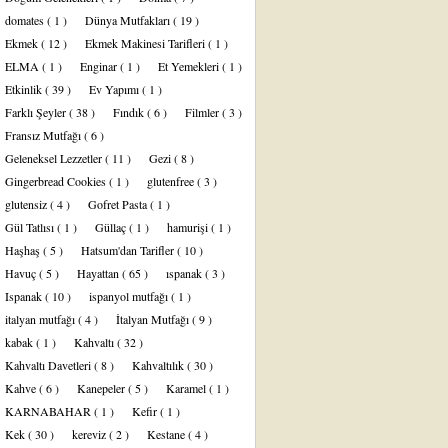
domates
( 1 )
Dünya Mutfakları
( 19 )
Ekmek
( 12 )
Ekmek Makinesi Tarifleri
( 1 )
ELMA
( 1 )
Enginar
( 1 )
Et Yemekleri
( 1 )
Etkinlik
( 39 )
Ev Yapımı
( 1 )
Farklı Şeyler
( 38 )
Fındık
( 6 )
Filmler
( 3 )
Fransız Mutfağı
( 6 )
Geleneksel Lezzetler
( 11 )
Gezi
( 8 )
Gingerbread Cookies
( 1 )
glutenfree
( 3 )
glutensiz
( 4 )
Gofret Pasta
( 1 )
Gül Tatlısı
( 1 )
Güllaç
( 1 )
hamurişi
( 1 )
Haşhaş
( 5 )
Hatsum'dan Tarifler
( 10 )
Havuç
( 5 )
Hayattan
( 65 )
ıspanak
( 3 )
Ispanak
( 10 )
ispanyol mutfağı
( 1 )
italyan mutfağı
( 4 )
İtalyan Mutfağı
( 9 )
kabak
( 1 )
Kahvaltı
( 32 )
Kahvaltı Davetleri
( 8 )
Kahvaltılık
( 30 )
Kahve
( 6 )
Kanepeler
( 5 )
Karamel
( 1 )
KARNABAHAR
( 1 )
Kefir
( 1 )
Kek
( 30 )
kereviz
( 2 )
Kestane
( 4 )