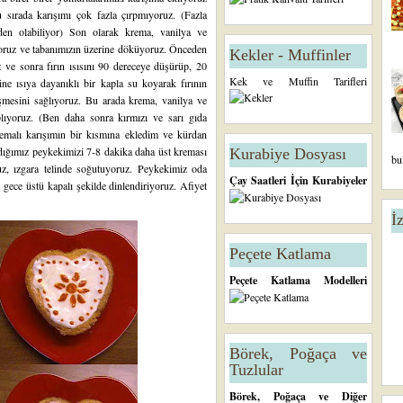
bu sırada karışımı çok fazla çırpmıyoruz. (Fazla
den olabiliyor) Son olarak krema, vanilya ve
rıyoruz ve tabanımızın üzerine döküyoruz. Önceden
Kekler - Muffinler
z ve sonra fırın ısısını 90 dereceye düşürüp, 20
Kek ve Muffin Tarifleri
ine ısıya dayanıklı bir kapla su koyarak fırının
şmesini sağlıyoruz. Bu arada krema, vanilya ve
plıyoruz. (Ben daha sonra kırmızı ve sarı gıda
kremalı karışımın bir kısmına ekledim ve kürdan
dığımız peykekimizi 7-8 dakika daha üst kreması
Kurabiye Dosyası
bu
ruz, ızgara telinde soğutuyoruz. Peykekimiz oda
Çay Saatleri İçin Kurabiyeler
 gece üstü kapalı şekilde dinlendiriyoruz. Afiyet
İ
Peçete Katlama
Peçete Katlama Modelleri
Börek, Poğaça ve
Tuzlular
Börek, Poğaça ve Diğer