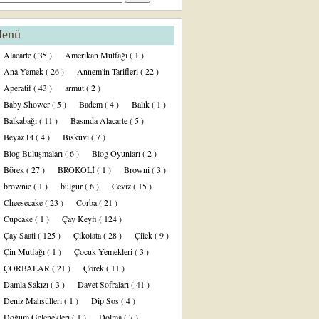
enü
Alacarte
( 35 )
Amerikan Mutfağı
( 1 )
Ana Yemek
( 26 )
Annem'in Tarifleri
( 22 )
Aperatif
( 43 )
armut
( 2 )
Baby Shower
( 5 )
Badem
( 4 )
Balık
( 1 )
Balkabağı
( 11 )
Basında Alacarte
( 5 )
Beyaz Et
( 4 )
Bisküvi
( 7 )
Blog Buluşmaları
( 6 )
Blog Oyunları
( 2 )
Börek
( 27 )
BROKOLİ
( 1 )
Browni
( 3 )
brownie
( 1 )
bulgur
( 6 )
Ceviz
( 15 )
Cheesecake
( 23 )
Corba
( 21 )
Cupcake
( 1 )
Çay Keyfi
( 124 )
Çay Saati
( 125 )
Çikolata
( 28 )
Çilek
( 9 )
Çin Mutfağı
( 1 )
Çocuk Yemekleri
( 3 )
ÇORBALAR
( 21 )
Çörek
( 11 )
Damla Sakızı
( 3 )
Davet Sofraları
( 41 )
Deniz Mahsülleri
( 1 )
Dip Sos
( 4 )
Doğum Gelenekleri
( 1 )
Dolma
( 7 )