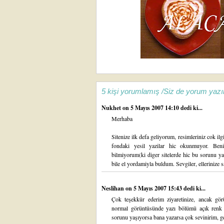
5 kişi yorumlamış /Siz de yorum yazı
Nukhet
on 5 Mayıs 2007 14:10 dedi ki...
Merhaba
Sitenize ilk defa geliyorum, resimleriniz cok i
fondaki yesil yazilar hic okunmuyor. Beni
bilmiyorum(ki diger sitelerde hic bu sorunu y
bile el yordamiyla buldum. Sevgiler, ellerinize s
Neslihan
on 5 Mayıs 2007 15:43 dedi ki...
Çok teşekkür ederim ziyaretinize, ancak gö
normal görüntüsünde yazı bölümü açık renk
sorunu yaşıyorsa bana yazarsa çok sevinirim, ge