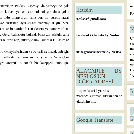
n
enememiştir. Peykek yapmayı da yemeyi de çok
ne
c
İletişim
nın katkısı yemek kısmında oluyor daha çok:)
e
Pr
şi oldu bilmiyorum ama ben bir süredir nasıl
ki
nesloss@gmail.com
K
ke tarifimde ayarlamalar yapmayı düşünürken
a
rdüm ve bunlardan birini denemeye karar verdim.
N
yı
 Gerçi balkabağı bulmak biraz zor olabilir ama
facebook
/Alacarte by Neslos
Çü
t
iraz fazla alıp, püre yaparak, sonraki kullanımlar
sa
ne
onu deneyimlerinden ve bu tarif de
kadak tadı
için
instagram
/Alacarte by Neslos
is
jinal tarife ölçü konusunda uymadım. Vereceğim
mu
nı ölçüyü 18 cm'lik bir kelepçeli kalıp için
ye
ka
ALACARTE BY
"A
NESLOS'UN
DİĞER ADRESİ
"
http://alacartebyneslos.
I
wordpress.com/
/" adresinden de
ulaşabilirsiniz.
U
Google Translate