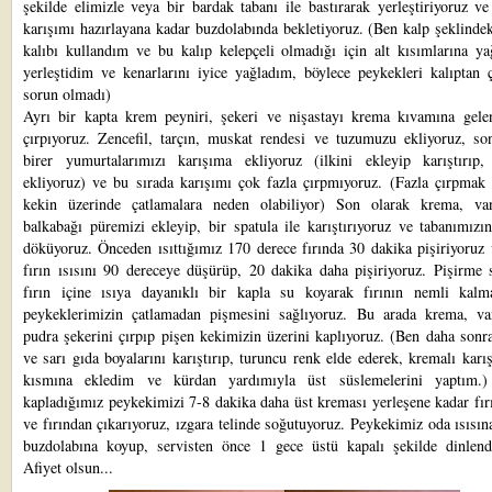
şekilde elimizle veya bir bardak tabanı ile bastırarak yerleştiriyoruz ve
karışımı hazırlayana kadar buzdolabında bekletiyoruz. (Ben kalp şeklinde
kalıbı kullandım ve bu kalıp kelepçeli olmadığı için alt kısımlarına ya
yerleştidim ve kenarlarını iyice yağladım, böylece peykekleri kalıptan 
sorun olmadı)
Ayrı bir kapta krem peyniri, şekeri ve nişastayı krema kıvamına gele
çırpıyoruz. Zencefil, tarçın, muskat rendesi ve tuzumuzu ekliyoruz, son
birer yumurtalarımızı karışıma ekliyoruz (ilkini ekleyip karıştırıp, 
ekliyoruz) ve bu sırada karışımı çok fazla çırpmıyoruz. (Fazla çırpmak 
kekin üzerinde çatlamalara neden olabiliyor) Son olarak krema, va
balkabağı püremizi ekleyip, bir spatula ile karıştırıyoruz ve tabanımızı
döküyoruz. Önceden ısıttığımız 170 derece fırında 30 dakika pişiriyoruz
fırın ısısını 90 dereceye düşürüp, 20 dakika daha pişiriyoruz. Pişirme 
fırın içine ısıya dayanıklı bir kapla su koyarak fırının nemli kalm
peykeklerimizin çatlamadan pişmesini sağlıyoruz. Bu arada krema, va
pudra şekerini çırpıp pişen kekimizin üzerini kaplıyoruz. (Ben daha sonr
ve sarı gıda boyalarını karıştırıp, turuncu renk elde ederek, kremalı karı
kısmına ekledim ve kürdan yardımıyla üst süslemelerini yaptım.
kapladığımız peykekimizi 7-8 dakika daha üst kreması yerleşene kadar fır
ve fırından çıkarıyoruz, ızgara telinde soğutuyoruz. Peykekimiz oda ısısın
buzdolabına koyup, servisten önce 1 gece üstü kapalı şekilde dinlendi
Afiyet olsun...