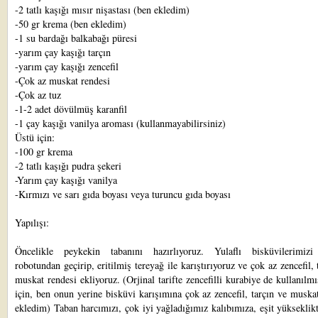
-2 tatlı kaşığı mısır nişastası (ben ekledim)
-50 gr krema (ben ekledim)
-1 su bardağı balkabağı püresi
-yarım çay kaşığı tarçın
-yarım çay kaşığı zencefil
-Çok az muskat rendesi
-Çok az tuz
-1-2 adet dövülmüş karanfil
-1 çay kaşığı vanilya aroması (kullanmayabilirsiniz)
Üstü için:
-100 gr krema
-2 tatlı kaşığı pudra şekeri
-Yarım çay kaşığı vanilya
-Kırmızı ve sarı gıda boyası veya turuncu gıda boyası
Yapılışı:
Öncelikle peykekin tabanını hazırlıyoruz. Yulaflı bisküvilerimiz
robotundan geçirip, eritilmiş tereyağ ile karıştırıyoruz ve çok az zencefil, 
muskat rendesi ekliyoruz. (Orjinal tarifte zencefilli kurabiye de kullanılmı
için, ben onun yerine bisküvi karışımına çok az zencefil, tarçın ve muska
ekledim) Taban harcımızı, çok iyi yağladığımız kalıbımıza, eşit yükseklik