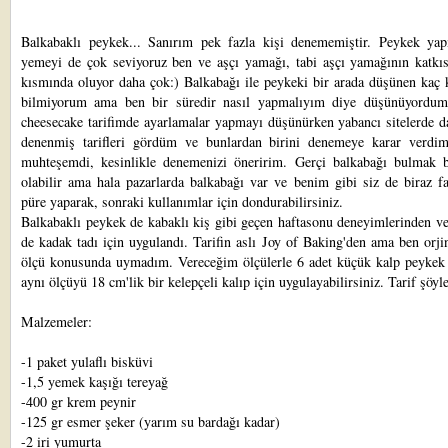
Balkabaklı peykek... Sanırım pek fazla kişi denememiştir. Peykek ya
yemeyi de çok seviyoruz ben ve aşçı yamağı, tabi aşçı yamağının katkı
kısmında oluyor daha çok:) Balkabağı ile peykeki bir arada düşünen kaç 
bilmiyorum ama ben bir süredir nasıl yapmalıyım diye düşünüyordum
cheesecake tarifimde ayarlamalar yapmayı düşünürken yabancı sitelerde d
denenmiş tarifleri gördüm ve bunlardan birini denemeye karar verdi
muhteşemdi, kesinlikle denemenizi öneririm. Gerçi balkabağı bulmak b
olabilir ama hala pazarlarda balkabağı var ve benim gibi siz de biraz fa
püre yaparak, sonraki kullanımlar için dondurabilirsiniz.
Balkabaklı peykek de
kabaklı kiş
gibi geçen haftasonu deneyimlerinden ve
de
kadak tadı
için uygulandı. Tarifin aslı
Joy of Baking'den
ama ben orjin
ölçü konusunda uymadım. Vereceğim ölçülerle 6 adet küçük kalp peykek 
aynı ölçüyü 18 cm'lik bir kelepçeli kalıp için uygulayabilirsiniz. Tarif şöyle
Malzemeler:
-1 paket yulaflı bisküvi
-1,5 yemek kaşığı tereyağ
-400 gr krem peynir
-125 gr esmer şeker (yarım su bardağı kadar)
-2 iri yumurta