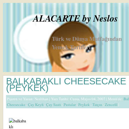
ALACARTE by Neslos
Türk ve Dünya Mutfağından
Yemek Tarifleri
BALKABAKLI CHEESECAKE
(PEYKEK)
Pişiren ve Yazan:
Neslihan
| Yazı Tarihi: Cuma, Mayıs 04, 2007 |
Menü'de:
Ba
Cheesecake
,
Çay Keyfi
,
Çay Saati
,
Pastalar
,
Peykek
,
Tarçın
,
Zencefil
|