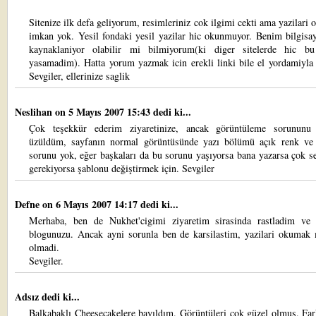
Sitenize ilk defa geliyorum, resimleriniz cok ilgimi cekti ama yazilar
imkan yok. Yesil fondaki yesil yazilar hic okunmuyor. Benim bilgisa
kaynaklaniyor olabilir mi bilmiyorum(ki diger sitelerde hic b
yasamadim). Hatta yorum yazmak icin erekli linki bile el yordamiyla
Sevgiler, ellerinize saglik
Neslihan
on 5 Mayıs 2007 15:43 dedi ki...
Çok teşekkür ederim ziyaretinize, ancak görüntüleme sorunun
üzüldüm, sayfanın normal görüntüsünde yazı bölümü açık renk v
sorunu yok, eğer başkaları da bu sorunu yaşıyorsa bana yazarsa çok s
gerekiyorsa şablonu değiştirmek için. Sevgiler
Defne
on 6 Mayıs 2007 14:17 dedi ki...
Merhaba, ben de Nukhet'cigimi ziyaretim sirasinda rastladim ve 
blogunuzu. Ancak ayni sorunla ben de karsilastim, yazilari okuma
olmadi.
Sevgiler.
Adsız dedi ki...
Balkabaklı Cheesecakelere bayıldım. Görüntüleri çok güzel olmuş. Fark