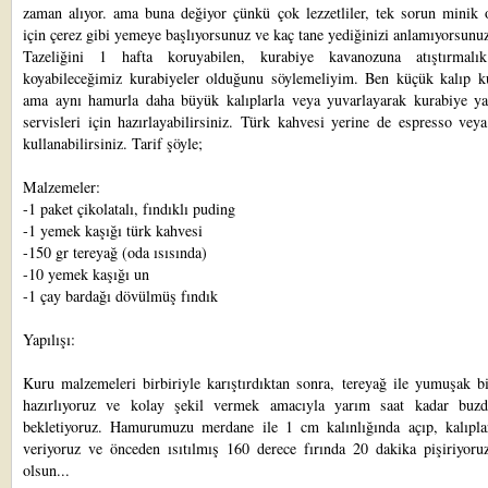
zaman alıyor. ama buna değiyor çünkü çok lezzetliler, tek sorun minik o
için çerez gibi yemeye başlıyorsunuz ve kaç tane yediğinizi anlamıyorsunu
Tazeliğini 1 hafta koruyabilen, kurabiye kavanozuna atıştırmalı
koyabileceğimiz kurabiyeler olduğunu söylemeliyim. Ben küçük kalıp k
ama aynı hamurla daha büyük kalıplarla veya yuvarlayarak kurabiye ya
servisleri için hazırlayabilirsiniz. Türk kahvesi yerine de espresso vey
kullanabilirsiniz. Tarif şöyle;
Malzemeler:
-1 paket çikolatalı, fındıklı puding
-1 yemek kaşığı türk kahvesi
-150 gr tereyağ (oda ısısında)
-10 yemek kaşığı un
-1 çay bardağı dövülmüş fındık
Yapılışı:
Kuru malzemeleri birbiriyle karıştırdıktan sonra, tereyağ ile yumuşak b
hazırlıyoruz ve kolay şekil vermek amacıyla yarım saat kadar buzd
bekletiyoruz. Hamurumuzu merdane ile 1 cm kalınlığında açıp, kalıplar
veriyoruz ve önceden ısıtılmış 160 derece fırında 20 dakika pişiriyoruz
olsun...