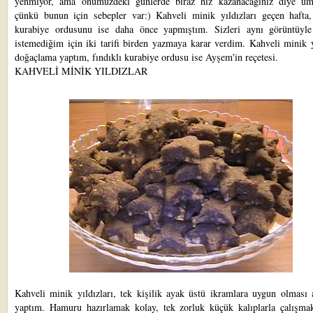
yenmiyor, ama önümüzdeki günlerde biraz hız kazanacağınız diye u
çünkü bunun için sebepler var:) Kahveli minik yıldızları geçen hafta, 
kurabiye ordusunu ise daha önce yapmıştım. Sizleri aynı görüntüyl
istemediğim için iki tarifi birden yazmaya karar verdim. Kahveli minik y
doğaçlama yaptım, fındıklı kurabiye ordusu ise
Ayşem'
in reçetesi.
KAHVELİ MİNİK YILDIZLAR
Kahveli minik yıldızları, tek kişilik ayak üstü ikramlara uygun olması 
yaptım. Hamuru hazırlamak kolay, tek zorluk küçük kalıplarla çalışma