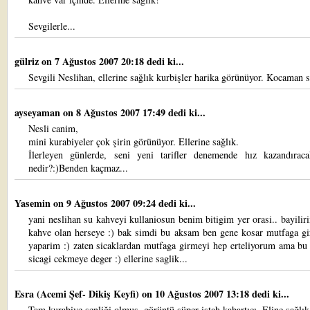
Sevgilerle...
gülriz
on 7 Ağustos 2007 20:18 dedi ki...
Sevgili Neslihan, ellerine sağlık kurbişler harika görünüyor. Kocaman s
ayseyaman
on 8 Ağustos 2007 17:49 dedi ki...
Nesli canim,
mini kurabiyeler çok şirin görünüyor. Ellerine sağlık.
İlerleyen günlerde, seni yeni tarifler denemende hız kazandırac
nedir?:)Benden kaçmaz...
Yasemin
on 9 Ağustos 2007 09:24 dedi ki...
yani neslihan su kahveyi kullaniosun benim bitigim yer orasi.. bayilir
kahve olan herseye :) bak simdi bu aksam ben gene kosar mutfaga gi
yaparim :) zaten sicaklardan mutfaga girmeyi hep erteliyorum ama bu 
sicagi cekmeye deger :) ellerine saglik...
Esra (Acemi Şef- Dikiş Keyfi)
on 10 Ağustos 2007 13:18 dedi ki...
Tam kurabiye şenliği olmuş, görüntü süper iştah kabartıcı. Eline sağlı