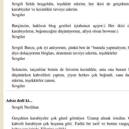
Sevgili Selda hoşgeldin, teşekkür ederim, her ikisi de gerçekten 
kurabiyeler ve kesinlikle tavsiye ederim.
Sevgiler
Burçincim, haklısın blog gezileri iştahımızı açıyor:) Her ikisi 
kurabiyelerin, beğeneceğini düşünüyorum, afiyet olsun brownie:)
Sevgiler
Sevgili Burcu, çok iyi anlıyorum, çünkü ben de "bunuda yapmalıyım, 
diye dolaşıyorum blogları, denemeni tavsiye ederim, teşekkürler
Sevgiler
Selencim, tarçınlılar benim de favorim kesinlikle, ama ona benzer b
düşünürken kahvelileri yaptım, yiyen herkes çok beğendi, sana da
ederim, teşekkürler canım,
Sevgiler
Adsız dedi ki...
Sevgili Neslihan
Gerçekten kurabiyeler çok güzel görnüyor. Uzanıp almak istedim. Ö
kahveli kurabiyen çok hoşuma gitti. Farklı bir tarif ve benim vazge
kahve var içinde. Ellerine sağlık!