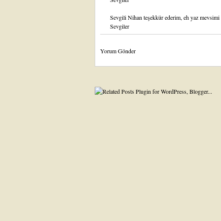
Sevgili Nihan teşekkür ederim, eh yaz mevsimi bal
Sevgiler
Yorum Gönder