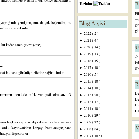
 ama bu şekilde o da seviyor, bence denemelisin
Tuzlular
B
El
ya
yaprağında yemiştim, onu da çok beğendim, bu
Blog Arşivi
gi
lisin:) teşekkürler
gi
2022
( 2 )
►
2021
( 4 )
►
, bu kadar canın çekmişken:)
U
2020
( 14 )
►
2019
( 13 )
►
© 
2018
( 15 )
►
fo
..
2017
( 10 )
gö
►
at bu basit görünüyr..ellerine sağlık.slmlar.
2016
( 5 )
►
2015
( 10 )
►
B
2014
( 10 )
►
De
rrrrrrrrrr bendede balik var pisti olmusuz :D
2013
( 20 )
►
De
2012
( 17 )
►
D
2011
( 40 )
►
Gu
2010
( 29 )
►
mayı başkası yapacak dışarda sen sadece yemeye
2009
( 22 )
►
M
 oldu, kayınvalidem herşeyi hazırlamıştı:)Ama
2008
( 84 )
►
kutmuyor.Teşekkürler
2007
( 107 )
▼