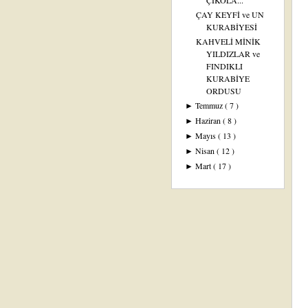
ÇİKOLA...
ÇAY KEYFİ ve UN
KURABİYESİ
KAHVELİ MİNİK
YILDIZLAR ve
FINDIKLI
KURABİYE
ORDUSU
Temmuz
( 7 )
►
Haziran
( 8 )
►
Mayıs
( 13 )
►
Nisan
( 12 )
►
Mart
( 17 )
►