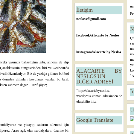
n
ne
c
İletişim
e
Pr
ki
nesloss@gmail.com
K
a
N
yı
facebook
/Alacarte by Neslos
Çü
t
sa
ne
instagram
/Alacarte by Neslos
is
mu
önceki yazımda bahsettiğim gibi, annemi de alıp
ye
ı Çanakkale'nin simgelerinden biri ve Gelibolu'da
ka
ALACARTE BY
vali düzenleniyor. Biz de yazlığa gidince bol bol
"A
NESLOS'UN
 domates dilimleri koyularak yapılan bu tarif.
DİĞER ADRESİ
kilen zahmete değer... Tarif şöyle;
"
http://alacartebyneslos.
I
wordpress.com/
/" adresinden de
ulaşabilirsiniz.
U
Google Translate
 temizliyoruz ve yıkayıp, sularını süzmesi için
iyoruz. Arası açık olan sardalyaların üzerine bir