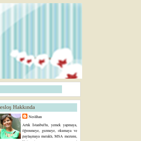
esloş Hakkında
Neslihan
Artık İstanbul'lu, yemek yapmaya,
öğrenmeye, gezmeye, okumaya ve
paylaşmaya meraklı, MSA mezunu,