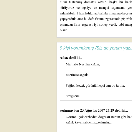
dilim tuzlanmış domates koyup, başka bir balıkl
sürüyoruz ve tepsiye ve mangal ızgarasına yerle
anlaşılabilir. Hazırladığımız balıkları, mangalda çev
yapıyorduk, ama bu defa fırının ızgarasında pişirdik,
açısından fırın ızgarası iyi sonuç verdi, tabi ma
olsun...
9 kişi yorumlamış /Siz de yorum yazı
Adsız dedi ki...
Merhaba Neslihancığım,
Ellerinize sağlık...
Sağlık, lezzet, görüntü hepsi tam bu tarifte.
Sevgilerle...
serinmavi
on 23 Ağustos 2007 23:29 dedi ki...
Görüntü çok cezbedici doğrusu.Benim gibi balık
sağlık kayınvalidenin...selamlar....