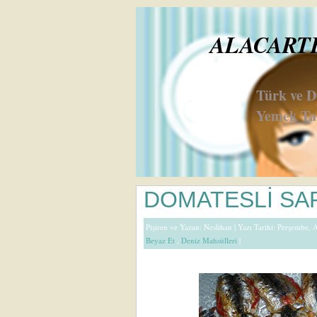
ALACARTE 
Türk ve 
Yemek Tar
DOMATESLİ SA
Pişiren ve Yazan:
Neslihan
| Yazı Tarihi: Perşembe, 
Beyaz Et
,
Deniz Mahsülleri
|