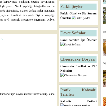
P
a kapatıyoruz. Balıkların üzerine zeytinyağını
ştiriyoruz. Nasıl yapıldığı fotoğraflardan da
Farklı Şeyler
irerek pişirebiliriz. Biz son defaya kadar mangalda
Farklı, Güzel ve Şık Sunum
 açıkcası lezzetinde fark yoktu. Pişirme kolaylığı
Önerileri
ngal keyfi yapmak isteyenlere önermem:) Afiyet
ye
Davet Sofraları
n :
Davet Sofraları İçin Öneriler
Cheesecake Dosyası
he
Cheesecake Tarifleri ve Püf
Noktaları
Pratik Kahvaltı
severler için dayanılmaz bir lezzet olmuş...eline
Tarifleri
Kahvaltı Tarifleri