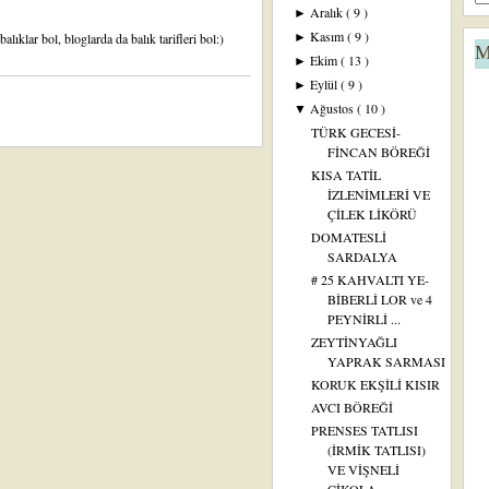
Aralık
( 9 )
►
Kasım
( 9 )
ıklar bol, bloglarda da balık tarifleri bol:)
►
M
Ekim
( 13 )
►
Eylül
( 9 )
►
Ağustos
( 10 )
▼
TÜRK GECESİ-
FİNCAN BÖREĞİ
KISA TATİL
İZLENİMLERİ VE
ÇİLEK LİKÖRÜ
DOMATESLİ
SARDALYA
# 25 KAHVALTI YE-
BİBERLİ LOR ve 4
PEYNİRLİ ...
ZEYTİNYAĞLI
YAPRAK SARMASI
KORUK EKŞİLİ KISIR
AVCI BÖREĞİ
PRENSES TATLISI
(İRMİK TATLISI)
VE VİŞNELİ