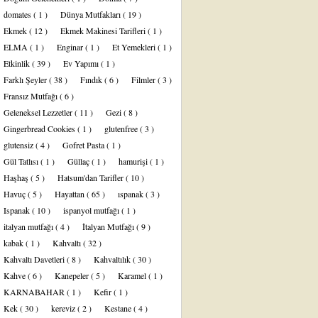
domates
( 1 )
Dünya Mutfakları
( 19 )
Ekmek
( 12 )
Ekmek Makinesi Tarifleri
( 1 )
ELMA
( 1 )
Enginar
( 1 )
Et Yemekleri
( 1 )
Etkinlik
( 39 )
Ev Yapımı
( 1 )
Farklı Şeyler
( 38 )
Fındık
( 6 )
Filmler
( 3 )
Fransız Mutfağı
( 6 )
Geleneksel Lezzetler
( 11 )
Gezi
( 8 )
Gingerbread Cookies
( 1 )
glutenfree
( 3 )
glutensiz
( 4 )
Gofret Pasta
( 1 )
Gül Tatlısı
( 1 )
Güllaç
( 1 )
hamurişi
( 1 )
Haşhaş
( 5 )
Hatsum'dan Tarifler
( 10 )
Havuç
( 5 )
Hayattan
( 65 )
ıspanak
( 3 )
Ispanak
( 10 )
ispanyol mutfağı
( 1 )
italyan mutfağı
( 4 )
İtalyan Mutfağı
( 9 )
kabak
( 1 )
Kahvaltı
( 32 )
Kahvaltı Davetleri
( 8 )
Kahvaltılık
( 30 )
Kahve
( 6 )
Kanepeler
( 5 )
Karamel
( 1 )
KARNABAHAR
( 1 )
Kefir
( 1 )
Kek
( 30 )
kereviz
( 2 )
Kestane
( 4 )