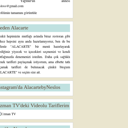
Yağmur'un annesi
sloss@gmail.com
ofilimin tamamını görüntüle
eden Alacarte
nkü hepimizin mutfağı aslında biraz restoran gibi
dece hepsini aynı anda hazırlamıyoruz, ben de bu
denle "ALACARTE" bir menü hazırlayarak
tediğiniz yiyecek ve içecekleri seçmenizi ve kendi
tfağınızda denemenizi istedim. Daha çok sağlıklı
mek tarifleri paylaşmak istiyorum, ama elbette tatlı
çamak tarifleri de bulunacak çünkü blogum
LACARTE" ve seçim size ait.
nstagram'da AlacartebyNeslos
zman TV'deki Videolu Tariflerim