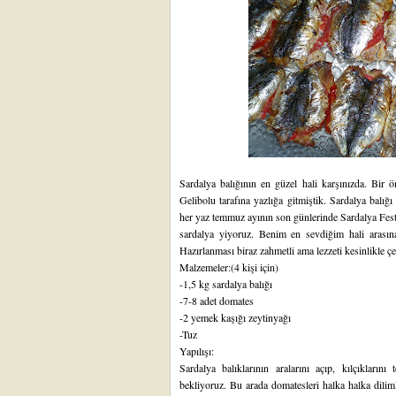
Sardalya balığının en güzel hali karşınızda. Bir 
Gelibolu tarafına yazlığa gitmiştik. Sardalya balığ
her yaz temmuz ayının son günlerinde Sardalya Festi
sardalya yiyoruz. Benim en sevdiğim hali arasına
Hazırlanması biraz zahmetli ama lezzeti kesinlikle çe
Malzemeler:(4 kişi için)
-1,5 kg sardalya balığı
-7-8 adet domates
-2 yemek kaşığı zeytinyağı
-Tuz
Yapılışı:
Sardalya balıklarının aralarını açıp, kılçıklarını
bekliyoruz. Bu arada domatesleri halka halka diliml