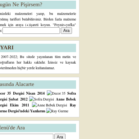
ugün Ne Pişirsem?
inizdeki malzemeleri yazıp, bu malzemelerle
pılmış tarifleri bulabilirsiniz. Birden fazla malzeme
rmek için araya (+)işareti koyun. "Peynir+yufka"
bi
YARI
2007-2022; Bu sitede yayınlanan tüm metin ve
toğrafların her hakkı saklıdır. İzinsiz ve kaynak
sterilmeden hiçbir yerde kullanılamaz.
asında Alacarte
cor 35 Dergisi Nisan 2014
Sofra
rgisi Şubat 2012
Anne Bebek
ergisi Ekim 2011
Ray
rme Dergisi'ndeki Yazılarım
enü'de Ara