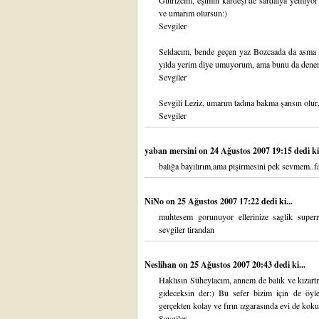
Gülrizcim, eşimin kardeşi de sardalya yemiyor
ve umarım olursun:)
Sevgiler
Seldacım, bende geçen yaz Bozcaada da asma 
yılda yerim diye umuyorum, ama bunu da deneme
Sevgiler
Sevgili Leziz, umarım tadına bakma şansın olur
Sevgiler
yaban mersini
on 24 Ağustos 2007 19:15 dedi ki.
balığa bayılırım,ama pişirmesini pek sevmem..fak
NiNo
on 25 Ağustos 2007 17:22 dedi ki...
muhtesem gorunuyor ellerinize saglik superr
sevgiler tirandan
Neslihan
on 25 Ağustos 2007 20:43 dedi ki...
Haklısın Süheylacım, annem de balık ve kızart
gideceksin der:) Bu sefer bizim için de öyle
gerçekten kolay ve fırın ızgarasında evi de ko
Sevgiler