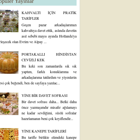
opüler Yayınlar
KAHVALTI İÇİN PRATİK
TARİFLER
Geçen pazar arkadaşlarımızı
kahvaltıya davet ettik, aslında davetin
asıl sebebi mayıs ayında Hollanda'ya
rleşecek olan Evrim ve Alpay ...
PORTAKALLI HİNDİSTAN
CEVİZLİ KEK
Bu keki son zamanlarda sık sık
yaptım, farklı konuklarıma ve
arkadaşlarıma tatdırdım ve yiyenlerin
psi çok beğendi, ben de sayfaya yazılac...
YİNE BİR DAVET SOFRASI
Bir davet sofrası daha... Belki daha
önce yazmışımdır misafir ağılamayı
ne kadar sevdiğimi, süslü sofralar
hazırlamanın beni çok keyiflendir...
YİNE KANEPE TARİFLERİ
Bu tarifle birlikte elimdeki kanepe