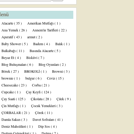
enü
Alacarte
( 35 )
Amerikan Mutfağı
( 1 )
Ana Yemek
( 26 )
Annem'in Tarifleri
( 22 )
Aperatif
( 43 )
armut
( 2 )
Baby Shower
( 5 )
Badem
( 4 )
Balık
( 1 )
Balkabağı
( 11 )
Basında Alacarte
( 5 )
Beyaz Et
( 4 )
Bisküvi
( 7 )
Blog Buluşmaları
( 6 )
Blog Oyunları
( 2 )
Börek
( 27 )
BROKOLİ
( 1 )
Browni
( 3 )
brownie
( 1 )
bulgur
( 6 )
Ceviz
( 15 )
Cheesecake
( 23 )
Corba
( 21 )
Cupcake
( 1 )
Çay Keyfi
( 124 )
Çay Saati
( 125 )
Çikolata
( 28 )
Çilek
( 9 )
Çin Mutfağı
( 1 )
Çocuk Yemekleri
( 3 )
ÇORBALAR
( 21 )
Çörek
( 11 )
Damla Sakızı
( 3 )
Davet Sofraları
( 41 )
Deniz Mahsülleri
( 1 )
Dip Sos
( 4 )
Doğum Gelenekleri
( 1 )
Dolma
( 7 )