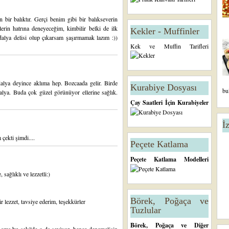
 bir balıktır. Gerçi benim gibi bir balıkseverin
lerin hatrına deneyeceğim, kimbilir belki de ilk
Kekler - Muffinler
rdalya delisi olup çıkarsam şaşırmamak lazım :))
Kek ve Muffin Tarifleri
alya deyince aklıma hep. Bozcaada gelir. Birde
Kurabiye Dosyası
bu
lya. Buda çok güzel görünüyor ellerine sağlık.
Çay Saatleri İçin Kurabiyeler
İ
 çekti şimdi....
Peçete Katlama
Peçete Katlama Modelleri
 sağlıklı ve lezzetli:)
Börek, Poğaça ve
ir lezzet, tavsiye ederim, teşekkürler
Tuzlular
Börek, Poğaça ve Diğer