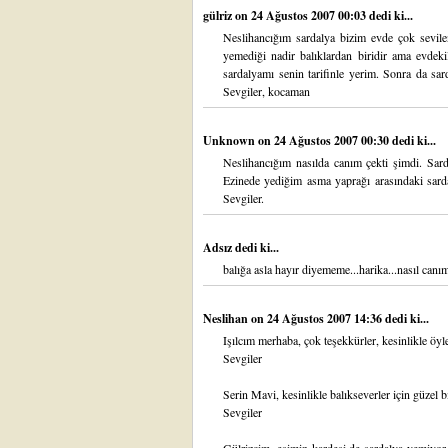
gülriz
on 24 Ağustos 2007 00:03 dedi ki...
Neslihancığım sardalya bizim evde çok sevilen
yemediği nadir balıklardan biridir ama evdeki
sardalyamı senin tarifinle yerim. Sonra da sa
Sevgiler, kocaman
Unknown
on 24 Ağustos 2007 00:30 dedi ki...
Neslihancığım nasılda canım çekti şimdi. Sard
Ezinede yediğim asma yaprağı arasındaki sarda
Sevgiler.
Adsız dedi ki...
balığa asla hayır diyememe...harika...nasıl canım
Neslihan
on 24 Ağustos 2007 14:36 dedi ki...
Işılcım merhaba, çok teşekkürler, kesinlikle öyle,
Sevgiler
Serin Mavi, kesinlikle balıkseverler için güzel b
Sevgiler