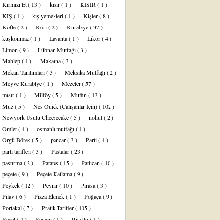
Kırmızı Et
( 13 )
kısır
( 1 )
KISIR
( 1 )
KIŞ
( 1 )
kış yemekleri
( 1 )
Kişler
( 8 )
Köfte
( 2 )
Köri
( 2 )
Kurabiye
( 37 )
kuşkonmaz
( 1 )
Lavanta
( 1 )
Likör
( 4 )
Limon
( 9 )
Lübnan Mutfağı
( 3 )
Mahlep
( 1 )
Makarna
( 3 )
Mekan Tanıtımları
( 3 )
Meksika Mutfağı
( 2 )
Meyve Kurabiye
( 1 )
Mezeler
( 57 )
mısır
( 1 )
Milföy
( 5 )
Muffin
( 13 )
Muz
( 5 )
Nes Ouick (Çalışanlar İçin)
( 102 )
Newyork Usulü Cheesecake
( 5 )
nohut
( 2 )
Omlet
( 4 )
osmanlı mutfağı
( 1 )
Örgü Börek
( 5 )
pancar
( 3 )
Parti
( 4 )
parti tarifleri
( 3 )
Pastalar
( 23 )
pastırma
( 2 )
Patates
( 15 )
Patlıcan
( 10 )
peçete
( 9 )
Peçete Katlama
( 9 )
Peykek
( 12 )
Peynir
( 10 )
Pırasa
( 3 )
Pilav
( 6 )
Pizza Ekmek
( 1 )
Poğaça
( 9 )
Portakal
( 7 )
Pratik Tarifler
( 105 )
Reçel
( 4 )
Revani
( 1 )
Risotto
( 1 )