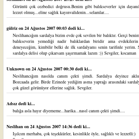
Görüntü çok cezbedici doğrusu.Benim gibi balıkseverler için dayanı
lezzet olmuş...eline sağlık kayınvalidenin...selamlar....
gülriz
on 24 Ağustos 2007 00:03 dedi ki...
Neslihancığım sardalya bizim evde çok sevilen bir balıktır. Gerçi benim
balıkseverin yemediği nadir balıklardan biridir ama evdekilerin
deneyeceğim, kimbilir belki de ilk sardalyamı senin tarifinle yerim.
sardalya delisi olup çıkarsam şaşırmamak lazım :)) Sevgiler, kocaman
Unknown
on 24 Ağustos 2007 00:30 dedi ki...
Neslihancığım nasılda canım çekti şimdi. Sardalya deyince akl
Bozcaada gelir. Birde Ezinede yediğim asma yaprağı arasındaki sarda
çok güzel görünüyor ellerine sağlık. Sevgiler.
Adsız dedi ki...
balığa asla hayır diyememe...harika...nasıl canım çekti şimdi....
Neslihan
on 24 Ağustos 2007 14:36 dedi ki...
Işılcım merhaba, çok teşekkürler, kesinlikle öyle, sağlıklı ve lezzetli:)