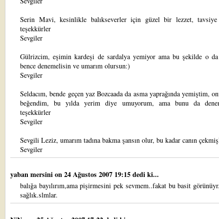
Sevgiler
Serin Mavi, kesinlikle balıkseverler için güzel bir lezzet, tavsiye
teşekkürler
Sevgiler
Gülrizcim, eşimin kardeşi de sardalya yemiyor ama bu şekilde o da 
bence denemelisin ve umarım olursun:)
Sevgiler
Seldacım, bende geçen yaz Bozcaada da asma yaprağında yemiştim, on
beğendim, bu yılda yerim diye umuyorum, ama bunu da deneme
teşekkürler
Sevgiler
Sevgili Leziz, umarım tadına bakma şansın olur, bu kadar canın çekmiş
Sevgiler
yaban mersini
on 24 Ağustos 2007 19:15 dedi ki...
balığa bayılırım,ama pişirmesini pek sevmem..fakat bu basit görünüyr.
sağlık.slmlar.