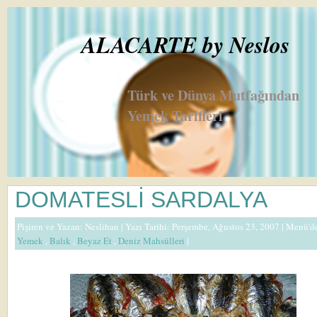
ALACARTE by Neslos
Türk ve Dünya Mutfağından
Yemek Tarifleri
DOMATESLİ SARDALYA
Pişiren ve Yazan:
Neslihan
| Yazı Tarihi: Perşembe, Ağustos 23, 2007 |
Menü'd
Yemek
,
Balık
,
Beyaz Et
,
Deniz Mahsülleri
|