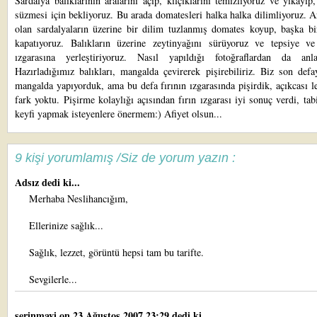
Sardalya balıklarının aralarını açıp, kılçıklarını temizliyoruz ve yıkayıp,
süzmesi için bekliyoruz. Bu arada domatesleri halka halka dilimliyoruz. A
olan sardalyaların üzerine bir dilim tuzlanmış domates koyup, başka bir
kapatıyoruz. Balıkların üzerine zeytinyağını sürüyoruz ve tepsiye v
ızgarasına yerleştiriyoruz. Nasıl yapıldığı fotoğraflardan da anlaşı
Hazırladığımız balıkları, mangalda çevirerek pişirebiliriz. Biz son def
mangalda yapıyorduk, ama bu defa fırının ızgarasında pişirdik, açıkcası l
fark yoktu. Pişirme kolaylığı açısından fırın ızgarası iyi sonuç verdi, ta
keyfi yapmak isteyenlere önermem:) Afiyet olsun...
9 kişi yorumlamış /Siz de yorum yazın :
Adsız dedi ki...
Merhaba Neslihancığım,
Ellerinize sağlık...
Sağlık, lezzet, görüntü hepsi tam bu tarifte.
Sevgilerle...
serinmavi
on 23 Ağustos 2007 23:29 dedi ki...