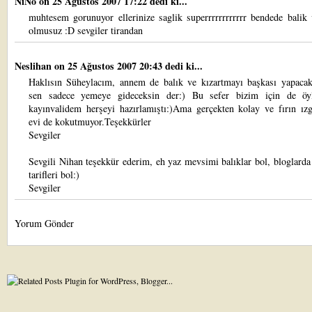
NiNo
on 25 Ağustos 2007 17:22 dedi ki...
muhtesem gorunuyor ellerinize saglik superrrrrrrrrrrr bendede balik 
olmusuz :D sevgiler tirandan
Neslihan
on 25 Ağustos 2007 20:43 dedi ki...
Haklısın Süheylacım, annem de balık ve kızartmayı başkası yapacak
sen sadece yemeye gideceksin der:) Bu sefer bizim için de öy
kayınvalidem herşeyi hazırlamıştı:)Ama gerçekten kolay ve fırın ızg
evi de kokutmuyor.Teşekkürler
Sevgiler
Sevgili Nihan teşekkür ederim, eh yaz mevsimi balıklar bol, bloglarda
tarifleri bol:)
Sevgiler
Yorum Gönder