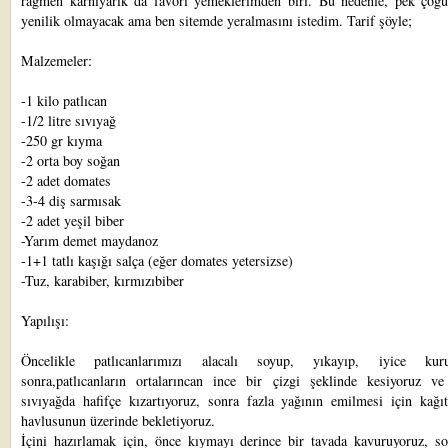
rağmen karnıyarık da favori yemeklerimden biri. Bu nedenle, pek çoğu
yenilik olmayacak ama ben sitemde yeralmasını istedim. Tarif şöyle;
Malzemeler:
-1 kilo patlıcan
-1/2 litre sıvıyağ
-250 gr kıyma
-2 orta boy soğan
-2 adet domates
-3-4 diş sarmısak
-2 adet yeşil biber
-Yarım demet maydanoz
-1+1 tatlı kaşığı salça (eğer domates yetersizse)
-Tuz, karabiber, kırmızıbiber
Yapılışı:
Öncelikle patlıcanlarımızı alacalı soyup, yıkayıp, iyice kurul
sonra,patlıcanların ortalarıncan ince bir çizgi şeklinde kesiyoruz ve
sıvıyağda hafifçe kızartıyoruz, sonra fazla yağının emilmesi için kağı
havlusunun üzerinde bekletiyoruz.
İçini hazırlamak için, önce kıymayı derince bir tavada kavuruyoruz, so