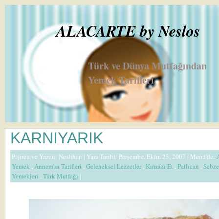
ALACARTE by Neslos
Türk ve Dünya Mutfağından
Yemek Tarifleri
KARNIYARIK
Pişiren ve Yazan:
Neslihan
| Yazı Tarihi: Perşembe, Ekim 25, 2007 |
Menü'de:
Yemek
,
Annem'in Tarifleri
,
Geleneksel Lezzetler
,
Kırmızı Et
,
Patlıcan
,
Sebze
Yemekleri
,
Türk Mutfağı
|