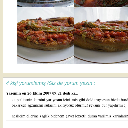
4 kişi yorumlamış /Siz de yorum yazın :
Yasemin
on 26 Ekim 2007 09:21 dedi ki...
su patlicanin karnini yariyosun icini mis gibi dolduruyorsun bizde bur
bakarken agzimizin sularini akitiyoruz olurmu! revami bu! yapilirmi :)
neslicim ellerine saglik bidenem gayet lezzetli duran yarilmis karinlari