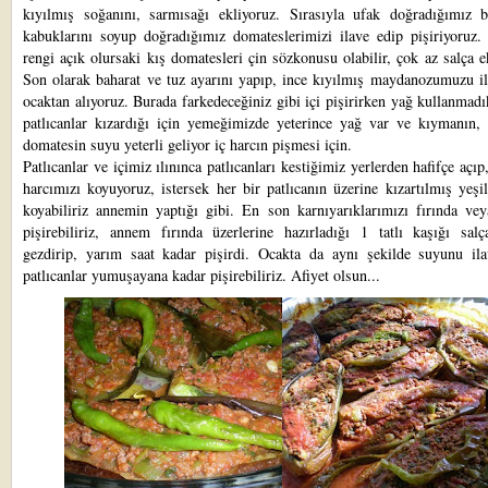
kıyılmış soğanını, sarmısağı ekliyoruz. Sırasıyla ufak doğradığımız b
kabuklarını soyup doğradığımız domateslerimizi ilave edip pişiriyoruz. 
rengi açık olursaki kış domatesleri çin sözkonusu olabilir, çok az salça e
Son olarak baharat ve tuz ayarını yapıp, ince kıyılmış maydanozumuzu il
ocaktan alıyoruz. Burada farkedeceğiniz gibi içi pişirirken yağ kullanmad
patlıcanlar kızardığı için yemeğimizde yeterince yağ var ve kıymanın, 
domatesin suyu yeterli geliyor iç harcın pişmesi için.
Patlıcanlar ve içimiz ılınınca patlıcanları kestiğimiz yerlerden hafifçe açıp,
harcımızı koyuyoruz, istersek her bir patlıcanın üzerine kızartılmış yeşi
koyabiliriz annemin yaptığı gibi. En son karnıyarıklarımızı fırında vey
pişirebiliriz, annem fırında üzerlerine hazırladığı 1 tatlı kaşığı salç
gezdirip, yarım saat kadar pişirdi. Ocakta da aynı şekilde suyunu ila
patlıcanlar yumuşayana kadar pişirebiliriz. Afiyet olsun...