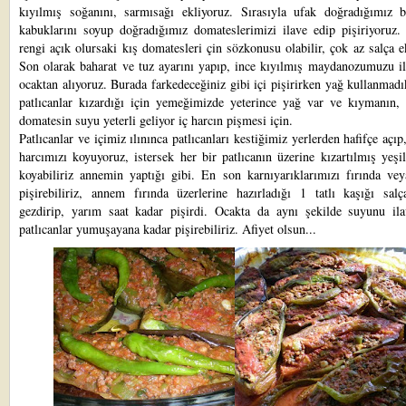
kıyılmış soğanını, sarmısağı ekliyoruz. Sırasıyla ufak doğradığımız b
kabuklarını soyup doğradığımız domateslerimizi ilave edip pişiriyoruz. 
rengi açık olursaki kış domatesleri çin sözkonusu olabilir, çok az salça e
Son olarak baharat ve tuz ayarını yapıp, ince kıyılmış maydanozumuzu il
ocaktan alıyoruz. Burada farkedeceğiniz gibi içi pişirirken yağ kullanmad
patlıcanlar kızardığı için yemeğimizde yeterince yağ var ve kıymanın, 
domatesin suyu yeterli geliyor iç harcın pişmesi için.
Patlıcanlar ve içimiz ılınınca patlıcanları kestiğimiz yerlerden hafifçe açıp,
harcımızı koyuyoruz, istersek her bir patlıcanın üzerine kızartılmış yeşi
koyabiliriz annemin yaptığı gibi. En son karnıyarıklarımızı fırında vey
pişirebiliriz, annem fırında üzerlerine hazırladığı 1 tatlı kaşığı salç
gezdirip, yarım saat kadar pişirdi. Ocakta da aynı şekilde suyunu ila
patlıcanlar yumuşayana kadar pişirebiliriz. Afiyet olsun...