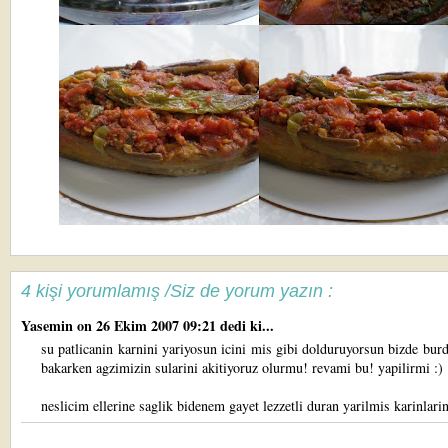
4 kişi yorumlamış /Siz de yorum yazın :
Yasemin
on 26 Ekim 2007 09:21 dedi ki...
su patlicanin karnini yariyosun icini mis gibi dolduruyorsun bizde bur
bakarken agzimizin sularini akitiyoruz olurmu! revami bu! yapilirmi :)
neslicim ellerine saglik bidenem gayet lezzetli duran yarilmis karinlari