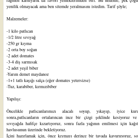
rağmen karnıyarık da favori yemeklerimden biri. Bu nedenle, pek çoğu
yenilik olmayacak ama ben sitemde yeralmasını istedim. Tarif şöyle;
Malzemeler:
-1 kilo patlıcan
-1/2 litre sıvıyağ
-250 gr kıyma
-2 orta boy soğan
-2 adet domates
-3-4 diş sarmısak
-2 adet yeşil biber
-Yarım demet maydanoz
-1+1 tatlı kaşığı salça (eğer domates yetersizse)
-Tuz, karabiber, kırmızıbiber
Yapılışı:
Öncelikle patlıcanlarımızı alacalı soyup, yıkayıp, iyice kurul
sonra,patlıcanların ortalarıncan ince bir çizgi şeklinde kesiyoruz ve
sıvıyağda hafifçe kızartıyoruz, sonra fazla yağının emilmesi için kağı
havlusunun üzerinde bekletiyoruz.
İçini hazırlamak için, önce kıymayı derince bir tavada kavuruyoruz, so