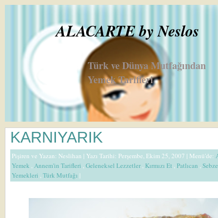
ALACARTE by Neslos
Türk ve Dünya Mutfağından
Yemek Tarifleri
KARNIYARIK
Pişiren ve Yazan:
Neslihan
| Yazı Tarihi: Perşembe, Ekim 25, 2007 |
Menü'de:
Yemek
,
Annem'in Tarifleri
,
Geleneksel Lezzetler
,
Kırmızı Et
,
Patlıcan
,
Sebze
Yemekleri
,
Türk Mutfağı
|