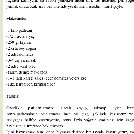
rağmen karnıyarık da favori yemeklerimden biri. Bu nedenle, pek çoğu
yenilik olmayacak ama ben sitemde yeralmasını istedim. Tarif şöyle;
Malzemeler:
-1 kilo patlıcan
-1/2 litre sıvıyağ
-250 gr kıyma
-2 orta boy soğan
-2 adet domates
-3-4 diş sarmısak
-2 adet yeşil biber
-Yarım demet maydanoz
-1+1 tatlı kaşığı salça (eğer domates yetersizse)
-Tuz, karabiber, kırmızıbiber
Yapılışı:
Öncelikle patlıcanlarımızı alacalı soyup, yıkayıp, iyice kurul
sonra,patlıcanların ortalarıncan ince bir çizgi şeklinde kesiyoruz ve
sıvıyağda hafifçe kızartıyoruz, sonra fazla yağının emilmesi için kağı
havlusunun üzerinde bekletiyoruz.
İçini hazırlamak için, önce kıymayı derince bir tavada kavuruyoruz, so