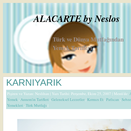
ALACARTE by Neslos
Türk ve Dünya Mutfağından
Yemek Tarifleri
KARNIYARIK
Pişiren ve Yazan:
Neslihan
| Yazı Tarihi: Perşembe, Ekim 25, 2007 |
Menü'de:
Yemek
,
Annem'in Tarifleri
,
Geleneksel Lezzetler
,
Kırmızı Et
,
Patlıcan
,
Sebze
Yemekleri
,
Türk Mutfağı
|