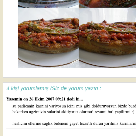
4 kişi yorumlamış /Siz de yorum yazın :
Yasemin
on 26 Ekim 2007 09:21 dedi ki...
su patlicanin karnini yariyosun icini mis gibi dolduruyorsun bizde bur
bakarken agzimizin sularini akitiyoruz olurmu! revami bu! yapilirmi :)
neslicim ellerine saglik bidenem gayet lezzetli duran yarilmis karinlari