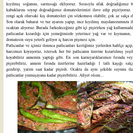
kıyılmış soğanını, sarmısağı ekliyoruz. Sırasıyla ufak doğradığımız b
kabuklarını soyup doğradığımız domateslerimizi ilave edip pişiriyoruz. 
rengi açık olursaki kış domatesleri çin sözkonusu olabilir, çok az salça e
Son olarak baharat ve tuz ayarını yapıp, ince kıyılmış maydanozumuzu il
ocaktan alıyoruz. Burada farkedeceğiniz gibi içi pişirirken yağ kullanmad
patlıcanlar kızardığı için yemeğimizde yeterince yağ var ve kıymanın, 
domatesin suyu yeterli geliyor iç harcın pişmesi için.
Patlıcanlar ve içimiz ılınınca patlıcanları kestiğimiz yerlerden hafifçe açıp,
harcımızı koyuyoruz, istersek her bir patlıcanın üzerine kızartılmış yeşi
koyabiliriz annemin yaptığı gibi. En son karnıyarıklarımızı fırında vey
pişirebiliriz, annem fırında üzerlerine hazırladığı 1 tatlı kaşığı salç
gezdirip, yarım saat kadar pişirdi. Ocakta da aynı şekilde suyunu ila
patlıcanlar yumuşayana kadar pişirebiliriz. Afiyet olsun...