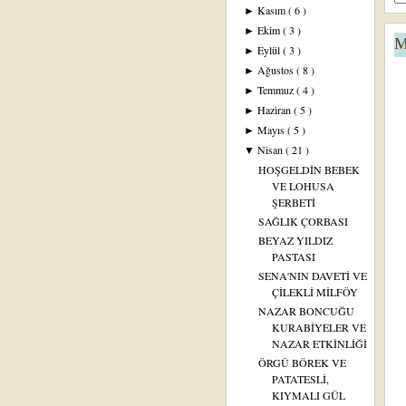
Kasım
( 6 )
►
Ekim
( 3 )
►
M
Eylül
( 3 )
►
Ağustos
( 8 )
►
Temmuz
( 4 )
►
Haziran
( 5 )
►
Mayıs
( 5 )
►
Nisan
( 21 )
▼
HOŞGELDİN BEBEK
VE LOHUSA
ŞERBETİ
SAĞLIK ÇORBASI
BEYAZ YILDIZ
PASTASI
SENA'NIN DAVETİ VE
ÇİLEKLİ MİLFÖY
NAZAR BONCUĞU
KURABİYELER VE
NAZAR ETKİNLİĞİ
ÖRGÜ BÖREK VE
PATATESLİ,
KIYMALI GÜL