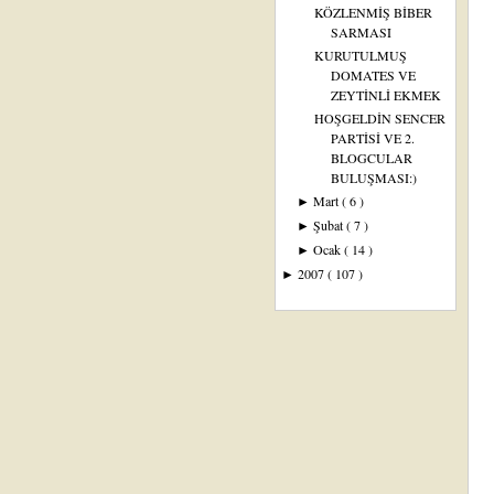
KÖZLENMİŞ BİBER
SARMASI
KURUTULMUŞ
DOMATES VE
ZEYTİNLİ EKMEK
HOŞGELDİN SENCER
PARTİSİ VE 2.
BLOGCULAR
BULUŞMASI:)
Mart
( 6 )
►
Şubat
( 7 )
►
Ocak
( 14 )
►
2007
( 107 )
►