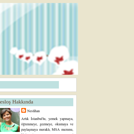
esloş Hakkında
Neslihan
Artık İstanbul'lu, yemek yapmaya,
öğrenmeye, gezmeye, okumaya ve
paylaşmaya meraklı, MSA mezunu,