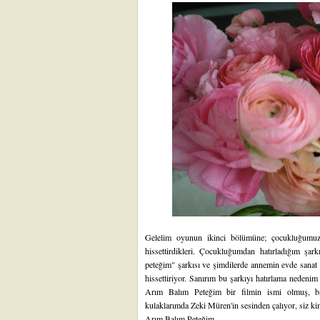
Gelelim oyunun ikinci bölümüne; çocukluğumuzd
hissettirdikleri. Çocukluğumdan hatırladığım şa
peteğim" şarkısı ve şimdilerde annemin evde sanat 
hissettiriyor. Sanırım bu şarkıyı hatırlama nedenim
Arım Balım Peteğim bir filmin ismi olmuş, ba
kulaklarımda Zeki Müren'in sesinden çalıyor, siz kim
Arım Balım Peteğim