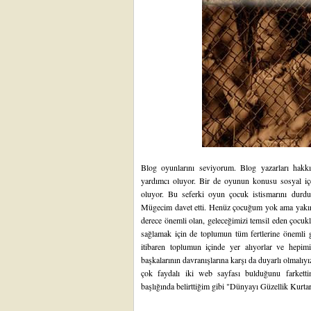
Blog oyunlarını seviyorum. Blog yazarları hakk
yardımcı oluyor. Bir de oyunun konusu sosyal içer
oluyor. Bu seferki oyun çocuk istismarını durd
Mügecim
davet etti. Henüz çocuğum yok ama yakın 
derece önemli olan, geleceğimizi temsil eden çocukl
sağlamak için de toplumun tüm fertlerine önemli
itibaren toplumun içinde yer alıyorlar ve hepim
başkalarının davranışlarına karşı da duyarlı olmalıy
çok faydalı iki web sayfası bulduğunu farkettim
başlığında belirttiğim gibi "Dünyayı Güzellik Kurta