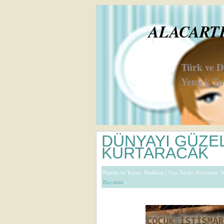
ALACARTE 
Türk ve 
Yemek Tar
DÜNYAYI GÜZEL
KURTARACAK
Pişiren ve Yazan:
Neslihan
| Yazı Tarihi: Perşembe, 
Hayattan
|