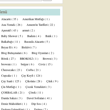
enü
Alacarte
( 35 )
Amerikan Mutfağı
( 1 )
Ana Yemek
( 26 )
Annem'in Tarifleri
( 22 )
Aperatif
( 43 )
armut
( 2 )
Baby Shower
( 5 )
Badem
( 4 )
Balık
( 1 )
Balkabağı
( 11 )
Basında Alacarte
( 5 )
Beyaz Et
( 4 )
Bisküvi
( 7 )
Blog Buluşmaları
( 6 )
Blog Oyunları
( 2 )
Börek
( 27 )
BROKOLİ
( 1 )
Browni
( 3 )
brownie
( 1 )
bulgur
( 6 )
Ceviz
( 15 )
Cheesecake
( 23 )
Corba
( 21 )
Cupcake
( 1 )
Çay Keyfi
( 124 )
Çay Saati
( 125 )
Çikolata
( 28 )
Çilek
( 9 )
Çin Mutfağı
( 1 )
Çocuk Yemekleri
( 3 )
ÇORBALAR
( 21 )
Çörek
( 11 )
Damla Sakızı
( 3 )
Davet Sofraları
( 41 )
Deniz Mahsülleri
( 1 )
Dip Sos
( 4 )
Doğum Gelenekleri
( 1 )
Dolma
( 7 )