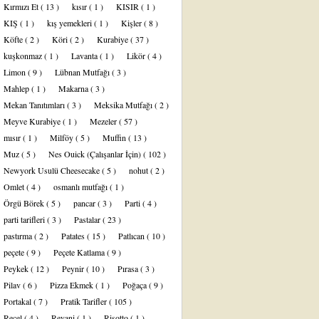
Kırmızı Et
( 13 )
kısır
( 1 )
KISIR
( 1 )
KIŞ
( 1 )
kış yemekleri
( 1 )
Kişler
( 8 )
Köfte
( 2 )
Köri
( 2 )
Kurabiye
( 37 )
kuşkonmaz
( 1 )
Lavanta
( 1 )
Likör
( 4 )
Limon
( 9 )
Lübnan Mutfağı
( 3 )
Mahlep
( 1 )
Makarna
( 3 )
Mekan Tanıtımları
( 3 )
Meksika Mutfağı
( 2 )
Meyve Kurabiye
( 1 )
Mezeler
( 57 )
mısır
( 1 )
Milföy
( 5 )
Muffin
( 13 )
Muz
( 5 )
Nes Ouick (Çalışanlar İçin)
( 102 )
Newyork Usulü Cheesecake
( 5 )
nohut
( 2 )
Omlet
( 4 )
osmanlı mutfağı
( 1 )
Örgü Börek
( 5 )
pancar
( 3 )
Parti
( 4 )
parti tarifleri
( 3 )
Pastalar
( 23 )
pastırma
( 2 )
Patates
( 15 )
Patlıcan
( 10 )
peçete
( 9 )
Peçete Katlama
( 9 )
Peykek
( 12 )
Peynir
( 10 )
Pırasa
( 3 )
Pilav
( 6 )
Pizza Ekmek
( 1 )
Poğaça
( 9 )
Portakal
( 7 )
Pratik Tarifler
( 105 )
Reçel
( 4 )
Revani
( 1 )
Risotto
( 1 )