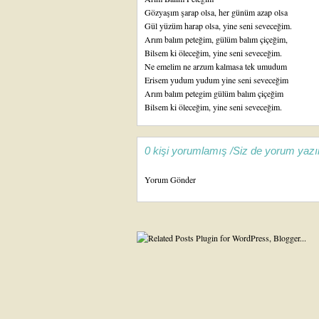
Gözyaşım şarap olsa, her günüm azap olsa
Gül yüzüm harap olsa, yine seni seveceğim.
Arım balım peteğim, gülüm balım çiçeğim,
Bilsem ki öleceğim, yine seni seveceğim.
Ne emelim ne arzum kalmasa tek umudum
Erisem yudum yudum yine seni seveceğim
Arım balım petegim gülüm balım çiçeğim
Bilsem ki öleceğim, yine seni seveceğim.
0 kişi yorumlamış /Siz de yorum yazı
Yorum Gönder