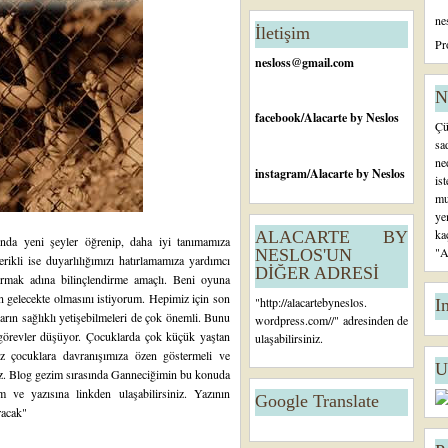
n
ne
c
İletişim
e
Pr
ki
nesloss@gmail.com
K
a
N
yı
facebook
/Alacarte by Neslos
Çü
t
sa
ne
instagram
/Alacarte by Neslos
is
mu
ye
ka
ALACARTE BY
ında yeni şeyler öğrenip, daha iyi tanımamıza
"A
NESLOS'UN
ikli ise duyarlılığımızı hatırlamamıza yardımcı
DİĞER ADRESİ
urmak adına bilinçlendirme amaçlı. Beni oyuna
gelecekte olmasını istiyorum. Hepimiz için son
"
http://alacartebyneslos.
I
arın sağlıklı yetişebilmeleri de çok önemli. Bunu
wordpress.com/
/" adresinden de
 görevler düşüyor. Çocuklarda çok küçük yaştan
ulaşabilirsiniz.
iz çocuklara davranışımıza özen göstermeli ve
U
ız. Blog gezim sırasında
Ganneciğimin
bu konuda
 ve yazısına linkden ulaşabilirsiniz. Yazının
Google Translate
racak"