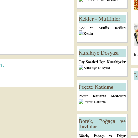
Kekler - Muffinler
Kek ve Muffin Tarifleri
Kurabiye Dosyası
bu
Çay Saatleri İçin Kurabiyeler
n :
İ
Peçete Katlama
Peçete Katlama Modelleri
Börek, Poğaça ve
Tuzlular
Börek, Poğaça ve Diğer