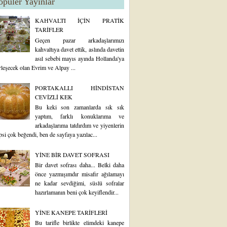
opüler Yayınlar
KAHVALTI İÇİN PRATİK
TARİFLER
Geçen pazar arkadaşlarımızı
kahvaltıya davet ettik, aslında davetin
asıl sebebi mayıs ayında Hollanda'ya
rleşecek olan Evrim ve Alpay ...
PORTAKALLI HİNDİSTAN
CEVİZLİ KEK
Bu keki son zamanlarda sık sık
yaptım, farklı konuklarıma ve
arkadaşlarıma tatdırdım ve yiyenlerin
psi çok beğendi, ben de sayfaya yazılac...
YİNE BİR DAVET SOFRASI
Bir davet sofrası daha... Belki daha
önce yazmışımdır misafir ağılamayı
ne kadar sevdiğimi, süslü sofralar
hazırlamanın beni çok keyiflendir...
YİNE KANEPE TARİFLERİ
Bu tarifle birlikte elimdeki kanepe