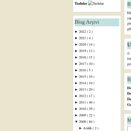
Tuzlular
B
El
ya
Blog Arşivi
gi
gi
2022
( 2 )
►
2021
( 4 )
►
U
2020
( 14 )
►
2019
( 13 )
►
© 
2018
( 15 )
►
fo
2017
( 10 )
gö
►
2016
( 5 )
►
2015
( 10 )
►
B
2014
( 10 )
►
De
2013
( 20 )
►
De
2012
( 17 )
►
D
2011
( 40 )
►
Gu
2010
( 29 )
►
2009
( 22 )
►
M
2008
( 84 )
▼
Aralık
( 2 )
►