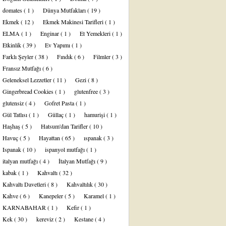
domates
( 1 )
Dünya Mutfakları
( 19 )
Ekmek
( 12 )
Ekmek Makinesi Tarifleri
( 1 )
ELMA
( 1 )
Enginar
( 1 )
Et Yemekleri
( 1 )
Etkinlik
( 39 )
Ev Yapımı
( 1 )
Farklı Şeyler
( 38 )
Fındık
( 6 )
Filmler
( 3 )
Fransız Mutfağı
( 6 )
Geleneksel Lezzetler
( 11 )
Gezi
( 8 )
Gingerbread Cookies
( 1 )
glutenfree
( 3 )
glutensiz
( 4 )
Gofret Pasta
( 1 )
Gül Tatlısı
( 1 )
Güllaç
( 1 )
hamurişi
( 1 )
Haşhaş
( 5 )
Hatsum'dan Tarifler
( 10 )
Havuç
( 5 )
Hayattan
( 65 )
ıspanak
( 3 )
Ispanak
( 10 )
ispanyol mutfağı
( 1 )
italyan mutfağı
( 4 )
İtalyan Mutfağı
( 9 )
kabak
( 1 )
Kahvaltı
( 32 )
Kahvaltı Davetleri
( 8 )
Kahvaltılık
( 30 )
Kahve
( 6 )
Kanepeler
( 5 )
Karamel
( 1 )
KARNABAHAR
( 1 )
Kefir
( 1 )
Kek
( 30 )
kereviz
( 2 )
Kestane
( 4 )