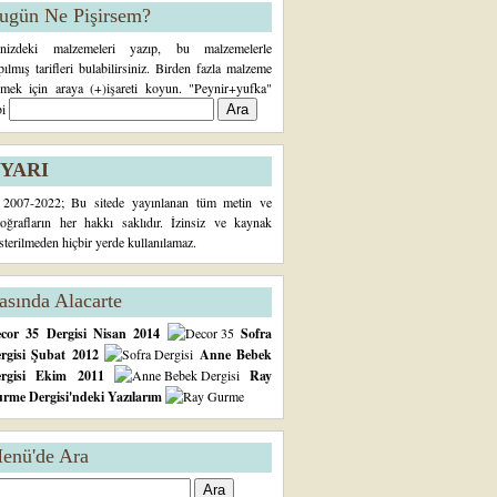
ugün Ne Pişirsem?
inizdeki malzemeleri yazıp, bu malzemelerle
pılmış tarifleri bulabilirsiniz. Birden fazla malzeme
rmek için araya (+)işareti koyun. "Peynir+yufka"
bi
YARI
2007-2022; Bu sitede yayınlanan tüm metin ve
toğrafların her hakkı saklıdır. İzinsiz ve kaynak
sterilmeden hiçbir yerde kullanılamaz.
asında Alacarte
cor 35 Dergisi Nisan 2014
Sofra
rgisi Şubat 2012
Anne Bebek
ergisi Ekim 2011
Ray
rme Dergisi'ndeki Yazılarım
enü'de Ara