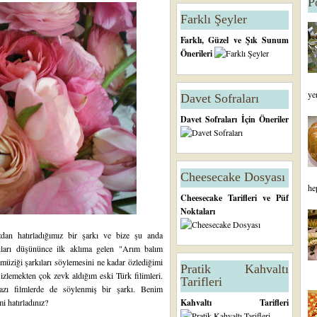
P
Farklı Şeyler
Farklı, Güzel ve Şık Sunum
Önerileri
ye
Davet Sofraları
Davet Sofraları İçin Öneriler
Cheesecake Dosyası
he
Cheesecake Tarifleri ve Püf
Noktaları
an hatırladığımız bir şarkı ve bize şu anda
rkıları düşününce ilk aklıma gelen "Arım balım
müziği şarkıları söylemesini ne kadar özlediğimi
Pratik Kahvaltı
 izlemekten çok zevk aldığım eski Türk filimleri.
Tarifleri
zı filmlerde de söylenmiş bir şarkı. Benim
i hatırladınız?
Kahvaltı Tarifleri