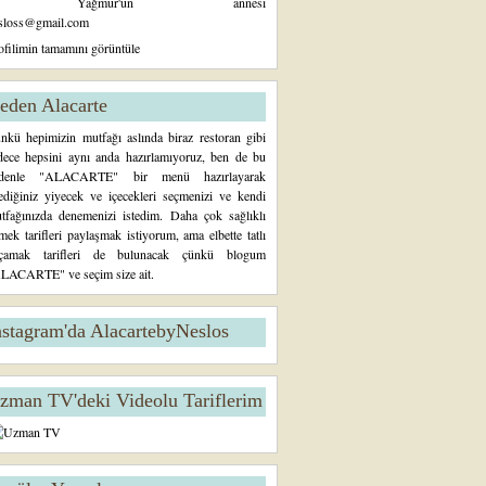
Yağmur'un annesi
sloss@gmail.com
ofilimin tamamını görüntüle
eden Alacarte
nkü hepimizin mutfağı aslında biraz restoran gibi
dece hepsini aynı anda hazırlamıyoruz, ben de bu
denle "ALACARTE" bir menü hazırlayarak
tediğiniz yiyecek ve içecekleri seçmenizi ve kendi
tfağınızda denemenizi istedim. Daha çok sağlıklı
mek tarifleri paylaşmak istiyorum, ama elbette tatlı
çamak tarifleri de bulunacak çünkü blogum
LACARTE" ve seçim size ait.
nstagram'da AlacartebyNeslos
zman TV'deki Videolu Tariflerim