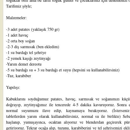
soğuklar bitti ama bu tarifi soğuk günler ve çocuklarınız için denemenizi 
Tarifimiz şöyle;
Malzemeler:
-3 adet patates (yaklaşık 750 gr)
-1 adet havuç
-2 orta boy soğan
-2-3 diş sarmısak (ben ekledim)
-1 su bardağı tel şehriye
-2 yemek kaşığı zeytinyağı
-Yarım demet dereotu
-5 su bardağı su + 3 su bardağı et suyu (hepsini su kullanabilirsiniz)
-Tuz, karabiber
Yapılışı:
Kabuklarını soyduğumuz patates, havuç, sarmısak ve soğanımızı küç
doğrayıp, zeytinyağımız ile tencerede 4-5 dakika kavuruyoruz. Sonra 
normal suyumuzu ilave edip, kaynamaya bırakıyoruz. (İsterseniz
tabletlerden yarım olarak kullanabilirsiniz, normal su ile birlikte) Seb
haşlanıp, yumuşayınca, ocaktan alıyoruz ve blenderdan geçirerek pür
getiriyoruz. Tekrar ocağa alıp, tuzunu, karabiberini ve tel şehriyemizi ekl