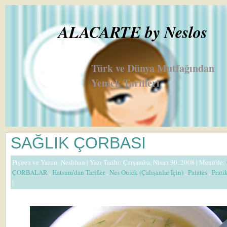
ALACARTE by Neslos
Türk ve Dünya Mutfağından
Yemek Tarifleri
SAĞLIK ÇORBASI
Pişiren ve Yazan:
Neslihan
| Yazı Tarihi: Çarşamba, Nisan 30, 2008 |
Menü'de:
ÇORBALAR
,
Hatsum'dan Tarifler
,
Nes Ouick (Çalışanlar İçin)
,
Patates
,
Pratik
|