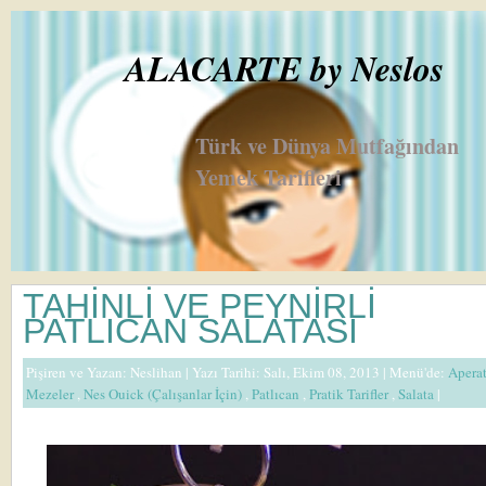
ALACARTE by Neslos
Türk ve Dünya Mutfağından
Yemek Tarifleri
TAHİNLİ VE PEYNİRLİ
PATLICAN SALATASI
Pişiren ve Yazan:
Neslihan
| Yazı Tarihi: Salı, Ekim 08, 2013 |
Menü'de:
Apera
Mezeler
,
Nes Ouick (Çalışanlar İçin)
,
Patlıcan
,
Pratik Tarifler
,
Salata
|