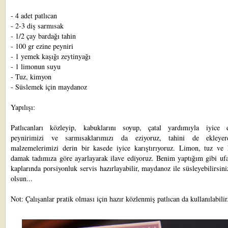
- 4 adet patlıcan
- 2-3 diş sarmısak
- 1/2 çay bardağı tahin
- 100 gr ezine peyniri
- 1 yemek kaşığı zeytinyağı
- 1 limonun suyu
- Tuz, kimyon
- Süslemek için maydanoz
Yapılışı:
Patlıcanları közleyip, kabuklarını soyup, çatal yardımıyla iyice e
peynirimizi ve sarmısaklarımızı da eziyoruz, tahini de ekleye
malzemelerimizi derin bir kasede iyice karıştırıyoruz. Limon, tuz ve
damak tadımıza göre ayarlayarak ilave ediyoruz. Benim yaptığım gibi ufa
kaplarında porsiyonluk servis hazırlayabilir, maydanoz ile süsleyebilirsini
olsun...
Not: Çalışanlar pratik olması için hazır közlenmiş patlıcan da kullanılabilir