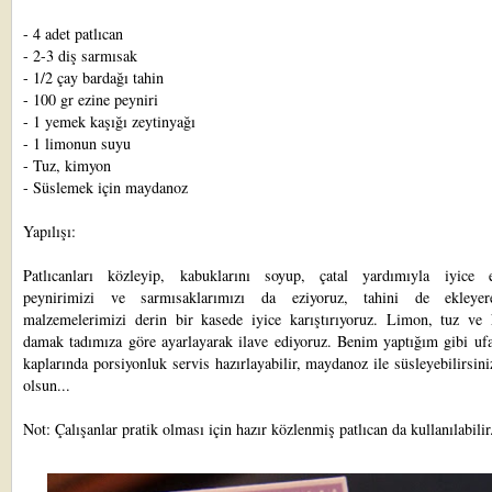
- 4 adet patlıcan
- 2-3 diş sarmısak
- 1/2 çay bardağı tahin
- 100 gr ezine peyniri
- 1 yemek kaşığı zeytinyağı
- 1 limonun suyu
- Tuz, kimyon
- Süslemek için maydanoz
Yapılışı:
Patlıcanları közleyip, kabuklarını soyup, çatal yardımıyla iyice e
peynirimizi ve sarmısaklarımızı da eziyoruz, tahini de ekleye
malzemelerimizi derin bir kasede iyice karıştırıyoruz. Limon, tuz ve
damak tadımıza göre ayarlayarak ilave ediyoruz. Benim yaptığım gibi ufa
kaplarında porsiyonluk servis hazırlayabilir, maydanoz ile süsleyebilirsini
olsun...
Not: Çalışanlar pratik olması için hazır közlenmiş patlıcan da kullanılabilir