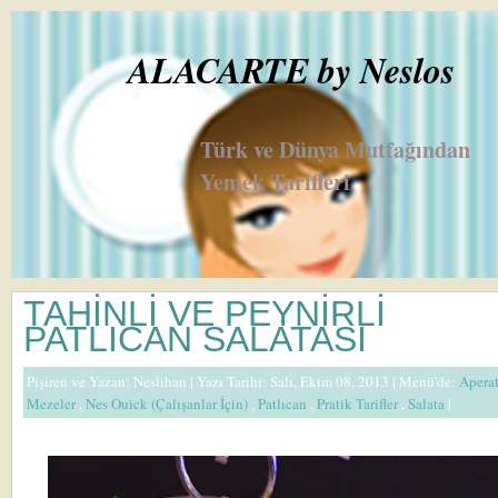
ALACARTE by Neslos
Türk ve Dünya Mutfağından
Yemek Tarifleri
TAHİNLİ VE PEYNİRLİ
PATLICAN SALATASI
Pişiren ve Yazan:
Neslihan
| Yazı Tarihi: Salı, Ekim 08, 2013 |
Menü'de:
Apera
Mezeler
,
Nes Ouick (Çalışanlar İçin)
,
Patlıcan
,
Pratik Tarifler
,
Salata
|