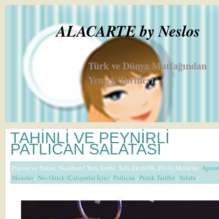
ALACARTE by Neslos
Türk ve Dünya Mutfağından
Yemek Tarifleri
TAHİNLİ VE PEYNİRLİ
PATLICAN SALATASI
Pişiren ve Yazan:
Neslihan
| Yazı Tarihi: Salı, Ekim 08, 2013 |
Menü'de:
Apera
Mezeler
,
Nes Ouick (Çalışanlar İçin)
,
Patlıcan
,
Pratik Tarifler
,
Salata
|