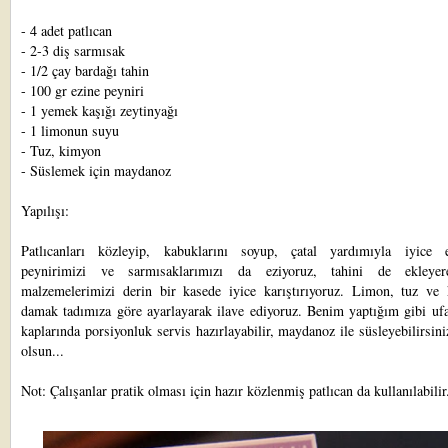
- 4 adet patlıcan
- 2-3 diş sarmısak
- 1/2 çay bardağı tahin
- 100 gr ezine peyniri
- 1 yemek kaşığı zeytinyağı
- 1 limonun suyu
- Tuz, kimyon
- Süslemek için maydanoz
Yapılışı:
Patlıcanları közleyip, kabuklarını soyup, çatal yardımıyla iyice e
peynirimizi ve sarmısaklarımızı da eziyoruz, tahini de ekleye
malzemelerimizi derin bir kasede iyice karıştırıyoruz. Limon, tuz ve
damak tadımıza göre ayarlayarak ilave ediyoruz. Benim yaptığım gibi ufa
kaplarında porsiyonluk servis hazırlayabilir, maydanoz ile süsleyebilirsini
olsun...
Not: Çalışanlar pratik olması için hazır közlenmiş patlıcan da kullanılabilir