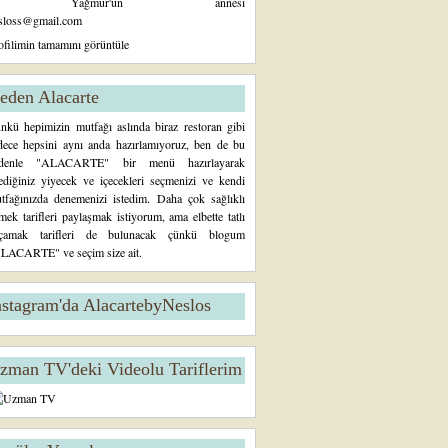
Yağmur'un annesi
sloss@gmail.com
ofilimin tamamını görüntüle
eden Alacarte
nkü hepimizin mutfağı aslında biraz restoran gibi
dece hepsini aynı anda hazırlamıyoruz, ben de bu
denle "ALACARTE" bir menü hazırlayarak
tediğiniz yiyecek ve içecekleri seçmenizi ve kendi
tfağınızda denemenizi istedim. Daha çok sağlıklı
mek tarifleri paylaşmak istiyorum, ama elbette tatlı
çamak tarifleri de bulunacak çünkü blogum
LACARTE" ve seçim size ait.
nstagram'da AlacartebyNeslos
zman TV'deki Videolu Tariflerim