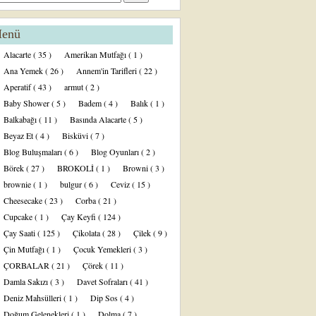
enü
Alacarte
( 35 )
Amerikan Mutfağı
( 1 )
Ana Yemek
( 26 )
Annem'in Tarifleri
( 22 )
Aperatif
( 43 )
armut
( 2 )
Baby Shower
( 5 )
Badem
( 4 )
Balık
( 1 )
Balkabağı
( 11 )
Basında Alacarte
( 5 )
Beyaz Et
( 4 )
Bisküvi
( 7 )
Blog Buluşmaları
( 6 )
Blog Oyunları
( 2 )
Börek
( 27 )
BROKOLİ
( 1 )
Browni
( 3 )
brownie
( 1 )
bulgur
( 6 )
Ceviz
( 15 )
Cheesecake
( 23 )
Corba
( 21 )
Cupcake
( 1 )
Çay Keyfi
( 124 )
Çay Saati
( 125 )
Çikolata
( 28 )
Çilek
( 9 )
Çin Mutfağı
( 1 )
Çocuk Yemekleri
( 3 )
ÇORBALAR
( 21 )
Çörek
( 11 )
Damla Sakızı
( 3 )
Davet Sofraları
( 41 )
Deniz Mahsülleri
( 1 )
Dip Sos
( 4 )
Doğum Gelenekleri
( 1 )
Dolma
( 7 )