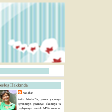
esloş Hakkında
Neslihan
Artık İstanbul'lu, yemek yapmaya,
öğrenmeye, gezmeye, okumaya ve
paylaşmaya meraklı, MSA mezunu,