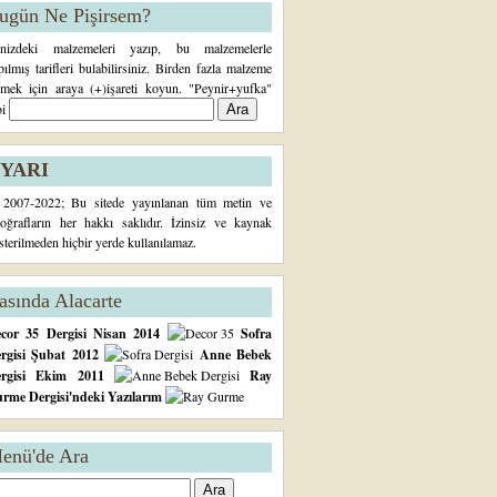
ugün Ne Pişirsem?
inizdeki malzemeleri yazıp, bu malzemelerle
pılmış tarifleri bulabilirsiniz. Birden fazla malzeme
rmek için araya (+)işareti koyun. "Peynir+yufka"
bi
YARI
2007-2022; Bu sitede yayınlanan tüm metin ve
toğrafların her hakkı saklıdır. İzinsiz ve kaynak
sterilmeden hiçbir yerde kullanılamaz.
asında Alacarte
cor 35 Dergisi Nisan 2014
Sofra
rgisi Şubat 2012
Anne Bebek
ergisi Ekim 2011
Ray
rme Dergisi'ndeki Yazılarım
enü'de Ara