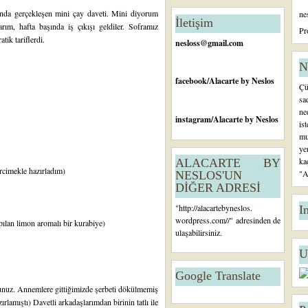
n
konda gerçekleşen mini çay daveti. Mini diyorum
ne
c
İletişim
rım, hafta başında iş çıkışı geldiler. Soframız
e
Pr
tik tariflerdi.
ki
nesloss@gmail.com
K
a
N
yı
facebook
/Alacarte by Neslos
Çü
t
sa
ne
instagram
/Alacarte by Neslos
is
mu
ye
ka
ALACARTE BY
rcimekle hazırladım)
"A
NESLOS'UN
DİĞER ADRESİ
"
http://alacartebyneslos.
I
wordpress.com/
/" adresinden de
ılan limon aromalı bir kurabiye)
ulaşabilirsiniz.
U
Google Translate
unuz. Annemlere gittiğimizde şerbeti dökülmemiş
lamıştı) Davetli arkadaşlarımdan birinin tatlı ile