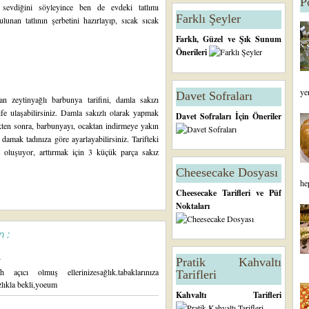
P
 sevdiğini söyleyince ben de evdeki tatlımı
Farklı Şeyler
unan tatlının şerbetini hazırlayıp, sıcak sıcak
Farklı, Güzel ve Şık Sunum
Önerileri
ye
Davet Sofraları
n zeytinyağlı barbunya tarifini
, damla sakızı
ife ulaşabilirsiniz. Damla sakızlı olarak yapmak
Davet Sofraları İçin Öneriler
ten sonra, barbunyayı, ocaktan indirmeye yakın
mak tadınıza göre ayarlayabilirsiniz. Tarifteki
a oluşuyor, arttırmak için 3 küçük parça sakız
Cheesecake Dosyası
he
Cheesecake Tarifleri ve Püf
Noktaları
n :
.
Pratik Kahvaltı
ıcı olmuş ellerinizesağlık.tabaklarınıza
Tarifleri
ızlıkla bekli,yoeum
Kahvaltı Tarifleri