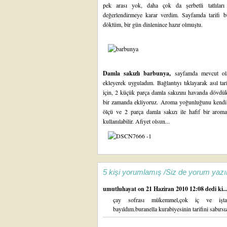
pek arası yok, daha çok da şerbetli tatlıları
değerlendirmeye karar verdim. Sayfamda tarifi bul
döktüm, bir gün dinlenince hazır olmuştu.
Damla sakızlı barbunya,
sayfamda mevcut ola
ekleyerek uyguladım. Bağlantıyı tıklayarak asıl tar
için, 2 küçük parça damla sakızını havanda dövdük
bir zamanda ekliyoruz. Aroma yoğunluğunu kendi da
ölçü ve 2 parça damla sakızı ile hafif bir arom
kullanılabilir. Afiyet olsun...
5 kişi yorumlamış /Siz de yorum yazı
umutluhayat
on 21 Haziran 2010 12:08 dedi ki..
çay sofrası mükemmel,çok iç ve iştah aç
bayıldım.buranella kurabiyesinin tarifini sabırs