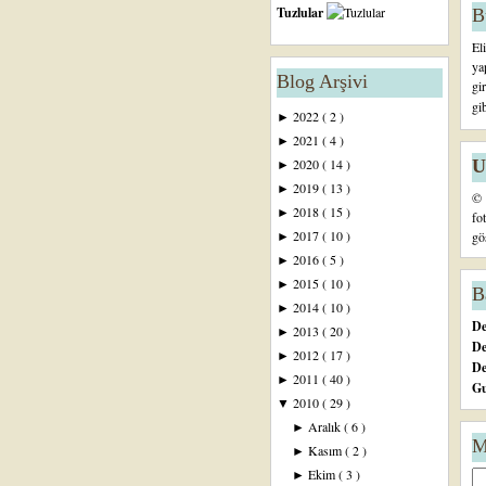
Tuzlular
B
El
ya
Blog Arşivi
gi
gi
2022
( 2 )
►
2021
( 4 )
►
U
2020
( 14 )
►
2019
( 13 )
►
© 
2018
( 15 )
►
fo
2017
( 10 )
gö
►
2016
( 5 )
►
2015
( 10 )
►
B
2014
( 10 )
►
De
2013
( 20 )
►
De
2012
( 17 )
►
D
2011
( 40 )
►
Gu
2010
( 29 )
▼
Aralık
( 6 )
►
M
Kasım
( 2 )
►
Ekim
( 3 )
►