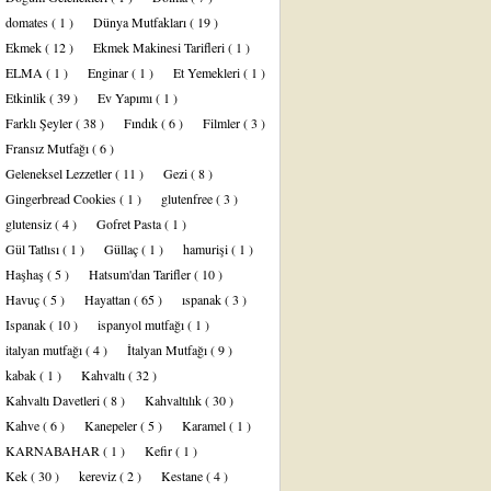
domates
( 1 )
Dünya Mutfakları
( 19 )
Ekmek
( 12 )
Ekmek Makinesi Tarifleri
( 1 )
ELMA
( 1 )
Enginar
( 1 )
Et Yemekleri
( 1 )
Etkinlik
( 39 )
Ev Yapımı
( 1 )
Farklı Şeyler
( 38 )
Fındık
( 6 )
Filmler
( 3 )
Fransız Mutfağı
( 6 )
Geleneksel Lezzetler
( 11 )
Gezi
( 8 )
Gingerbread Cookies
( 1 )
glutenfree
( 3 )
glutensiz
( 4 )
Gofret Pasta
( 1 )
Gül Tatlısı
( 1 )
Güllaç
( 1 )
hamurişi
( 1 )
Haşhaş
( 5 )
Hatsum'dan Tarifler
( 10 )
Havuç
( 5 )
Hayattan
( 65 )
ıspanak
( 3 )
Ispanak
( 10 )
ispanyol mutfağı
( 1 )
italyan mutfağı
( 4 )
İtalyan Mutfağı
( 9 )
kabak
( 1 )
Kahvaltı
( 32 )
Kahvaltı Davetleri
( 8 )
Kahvaltılık
( 30 )
Kahve
( 6 )
Kanepeler
( 5 )
Karamel
( 1 )
KARNABAHAR
( 1 )
Kefir
( 1 )
Kek
( 30 )
kereviz
( 2 )
Kestane
( 4 )