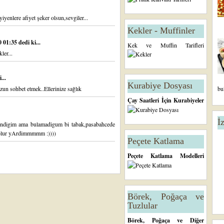
yiyenlere afiyet şeker olsun,sevgiler...
Kekler - Muffinler
01:35 dedi ki...
Kek ve Muffin Tarifleri
ler...
...
Kurabiye Dosyası
zun sohbet etmek..Ellerinize sağlık
bu
Çay Saatleri İçin Kurabiyeler
İ
endigim ama bulamadigum bi tabak,pasabahcede
ooolur yArdimmmmm :))))
Peçete Katlama
Peçete Katlama Modelleri
Börek, Poğaça ve
Tuzlular
Börek, Poğaça ve Diğer