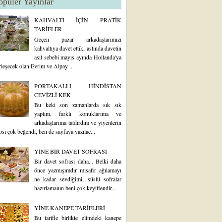
opüler Yayınlar
KAHVALTI İÇİN PRATİK
TARİFLER
Geçen pazar arkadaşlarımızı
kahvaltıya davet ettik, aslında davetin
asıl sebebi mayıs ayında Hollanda'ya
rleşecek olan Evrim ve Alpay ...
PORTAKALLI HİNDİSTAN
CEVİZLİ KEK
Bu keki son zamanlarda sık sık
yaptım, farklı konuklarıma ve
arkadaşlarıma tatdırdım ve yiyenlerin
psi çok beğendi, ben de sayfaya yazılac...
YİNE BİR DAVET SOFRASI
Bir davet sofrası daha... Belki daha
önce yazmışımdır misafir ağılamayı
ne kadar sevdiğimi, süslü sofralar
hazırlamanın beni çok keyiflendir...
YİNE KANEPE TARİFLERİ
Bu tarifle birlikte elimdeki kanepe