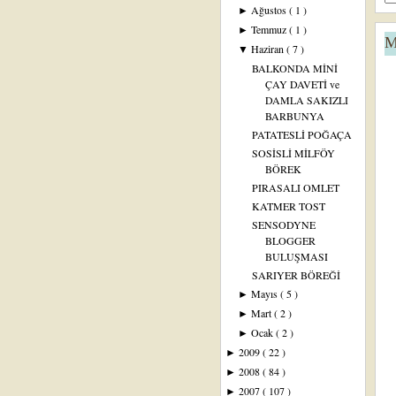
Ağustos
( 1 )
►
Temmuz
( 1 )
►
M
Haziran
( 7 )
▼
BALKONDA MİNİ
ÇAY DAVETİ ve
DAMLA SAKIZLI
BARBUNYA
PATATESLİ POĞAÇA
SOSİSLİ MİLFÖY
BÖREK
PIRASALI OMLET
KATMER TOST
SENSODYNE
BLOGGER
BULUŞMASI
SARIYER BÖREĞİ
Mayıs
( 5 )
►
Mart
( 2 )
►
Ocak
( 2 )
►
2009
( 22 )
►
2008
( 84 )
►
2007
( 107 )
►