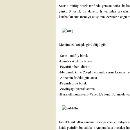
Sosisli milföy börek
tarifinde yeralan sofra, bal
çünkü 3 kişilik bir davetti. İş yerinden arkadaşla
kalabalıktı ama menüyü oluşturan lezzetlerin çoğu pra
Menümüzü kolajda görüldüğü gibi;
-
Sosisli milföy börek
-
Damla sakızlı barbunya
-
Peynirli biberli dürüm
-
Mercimek köfte
(Yeşil mercimek yerine kırmızı me
-
Annemin fındıklı gül tatlısı
-
Peynirli örgü börek
-
Zeytinyağlı yaprak sarma
-Buranelli kurabiyesi (Venedik'e özgü Burano'da yap
Fındıklı gül tatlısı
annemin spesyallerinden biliyors
halde getirdim bu tatlıdan.(Annem daha önceden hazır