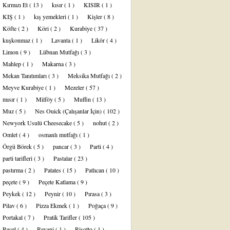
Kırmızı Et
( 13 )
kısır
( 1 )
KISIR
( 1 )
KIŞ
( 1 )
kış yemekleri
( 1 )
Kişler
( 8 )
Köfte
( 2 )
Köri
( 2 )
Kurabiye
( 37 )
kuşkonmaz
( 1 )
Lavanta
( 1 )
Likör
( 4 )
Limon
( 9 )
Lübnan Mutfağı
( 3 )
Mahlep
( 1 )
Makarna
( 3 )
Mekan Tanıtımları
( 3 )
Meksika Mutfağı
( 2 )
Meyve Kurabiye
( 1 )
Mezeler
( 57 )
mısır
( 1 )
Milföy
( 5 )
Muffin
( 13 )
Muz
( 5 )
Nes Ouick (Çalışanlar İçin)
( 102 )
Newyork Usulü Cheesecake
( 5 )
nohut
( 2 )
Omlet
( 4 )
osmanlı mutfağı
( 1 )
Örgü Börek
( 5 )
pancar
( 3 )
Parti
( 4 )
parti tarifleri
( 3 )
Pastalar
( 23 )
pastırma
( 2 )
Patates
( 15 )
Patlıcan
( 10 )
peçete
( 9 )
Peçete Katlama
( 9 )
Peykek
( 12 )
Peynir
( 10 )
Pırasa
( 3 )
Pilav
( 6 )
Pizza Ekmek
( 1 )
Poğaça
( 9 )
Portakal
( 7 )
Pratik Tarifler
( 105 )
Reçel
( 4 )
Revani
( 1 )
Risotto
( 1 )