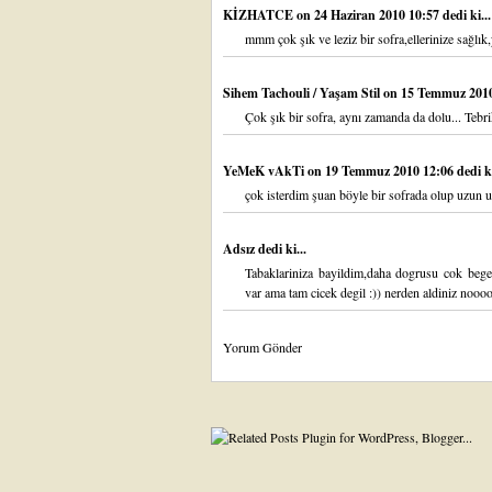
KİZHATCE
on 24 Haziran 2010 10:57 dedi ki...
mmm çok şık ve leziz bir sofra,ellerinize sağlık,
Sihem Tachouli / Yaşam Stil
on 15 Temmuz 2010 
Çok şık bir sofra, aynı zamanda da dolu... Tebrik
YeMeK vAkTi
on 19 Temmuz 2010 12:06 dedi ki
çok isterdim şuan böyle bir sofrada olup uzun u
Adsız dedi ki...
Tabaklariniza bayildim,daha dogrusu cok beg
var ama tam cicek degil :)) nerden aldiniz no
Yorum Gönder