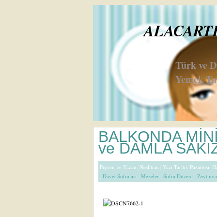
ALACARTE 
Türk ve 
Yemek Tar
BALKONDA MİNİ
ve DAMLA SAKI
Pişiren ve Yazan:
Neslihan
| Yazı Tarihi: Pazartesi, 
,
Davet Sofraları
,
Mezeler
,
Sofra Düzeni
,
Zeytinya