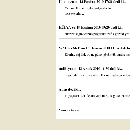
Unknown
on 18 Haziran 2010 17:21 dedi ki...
Canım ellerine sağlık poğaçalar ha
rika sevgiler...
HÜLYA
on 19 Haziran 2010 09:20 dedi ki...
ellerine sağlık canım poğaçalar nefis görünüyor.
YeMeK vAkTi
on 19 Haziran 2010 11:56 dedi ki.
Ellerine sağlıkk bu ne güzel görüntüü tamda ka
tatlihayat
on 12 Aralık 2010 11:30 dedi ki...
bugun deniycem arkadas ellerine saglik guzel go
Adsız dedi ki...
Poğaçaları dün akşam yaptım. Çok güzel yumuşa
Yorum Gönder