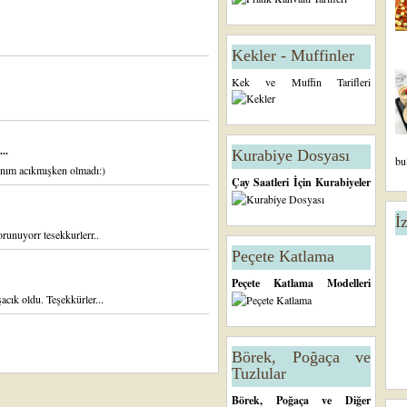
Kekler - Muffinler
Kek ve Muffin Tarifleri
..
Kurabiye Dosyası
bu
rnım acıkmışken olmadı:)
Çay Saatleri İçin Kurabiyeler
İ
runuyorr tesekkurlerr..
Peçete Katlama
Peçete Katlama Modelleri
cık oldu. Teşekkürler...
Börek, Poğaça ve
Tuzlular
Börek, Poğaça ve Diğer