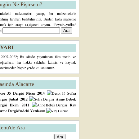
ugün Ne Pişirsem?
inizdeki malzemeleri yazıp, bu malzemelerle
pılmış tarifleri bulabilirsiniz. Birden fazla malzeme
rmek için araya (+)işareti koyun. "Peynir+yufka"
bi
YARI
2007-2022; Bu sitede yayınlanan tüm metin ve
toğrafların her hakkı saklıdır. İzinsiz ve kaynak
sterilmeden hiçbir yerde kullanılamaz.
asında Alacarte
cor 35 Dergisi Nisan 2014
Sofra
rgisi Şubat 2012
Anne Bebek
ergisi Ekim 2011
Ray
rme Dergisi'ndeki Yazılarım
enü'de Ara