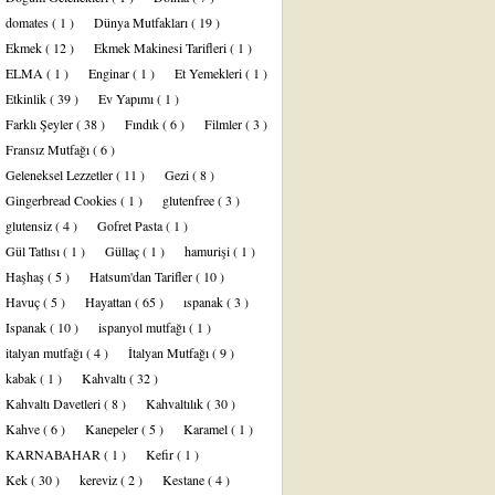
domates
( 1 )
Dünya Mutfakları
( 19 )
Ekmek
( 12 )
Ekmek Makinesi Tarifleri
( 1 )
ELMA
( 1 )
Enginar
( 1 )
Et Yemekleri
( 1 )
Etkinlik
( 39 )
Ev Yapımı
( 1 )
Farklı Şeyler
( 38 )
Fındık
( 6 )
Filmler
( 3 )
Fransız Mutfağı
( 6 )
Geleneksel Lezzetler
( 11 )
Gezi
( 8 )
Gingerbread Cookies
( 1 )
glutenfree
( 3 )
glutensiz
( 4 )
Gofret Pasta
( 1 )
Gül Tatlısı
( 1 )
Güllaç
( 1 )
hamurişi
( 1 )
Haşhaş
( 5 )
Hatsum'dan Tarifler
( 10 )
Havuç
( 5 )
Hayattan
( 65 )
ıspanak
( 3 )
Ispanak
( 10 )
ispanyol mutfağı
( 1 )
italyan mutfağı
( 4 )
İtalyan Mutfağı
( 9 )
kabak
( 1 )
Kahvaltı
( 32 )
Kahvaltı Davetleri
( 8 )
Kahvaltılık
( 30 )
Kahve
( 6 )
Kanepeler
( 5 )
Karamel
( 1 )
KARNABAHAR
( 1 )
Kefir
( 1 )
Kek
( 30 )
kereviz
( 2 )
Kestane
( 4 )