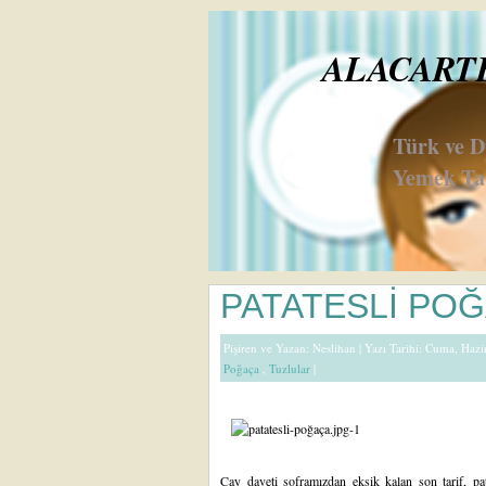
ALACARTE 
Türk ve 
Yemek Tar
PATATESLİ PO
Pişiren ve Yazan:
Neslihan
| Yazı Tarihi: Cuma, Haz
Poğaça
,
Tuzlular
|
Çay daveti soframızdan
eksik kalan son tarif, p