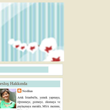
esloş Hakkında
Neslihan
Artık İstanbul'lu, yemek yapmaya,
öğrenmeye, gezmeye, okumaya ve
paylaşmaya meraklı, MSA mezunu,