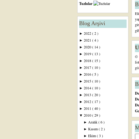
Tuzlular
B
El
ya
Blog Arşivi
gi
gi
2022
( 2 )
►
2021
( 4 )
►
U
2020
( 14 )
►
2019
( 13 )
►
© 
2018
( 15 )
►
fo
2017
( 10 )
gö
►
2016
( 5 )
►
2015
( 10 )
►
B
2014
( 10 )
►
De
2013
( 20 )
►
De
2012
( 17 )
►
D
2011
( 40 )
►
Gu
2010
( 29 )
▼
Aralık
( 6 )
►
M
Kasım
( 2 )
►
Ekim
( 3 )
►