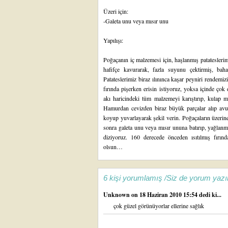
Üzeri için:
-Galeta unu veya mısır unu
Yapılışı:
Poğaçanın iç malzemesi için, haşlanmış patateslerim
hafifçe kavurarak, fazla suyunu çektirmiş, bahar
Patateslerimiz biraz ılınınca kaşar peyniri rendemi
fırında pişerken erisin istiyoruz, yoksa içinde ço
akı haricindeki tüm malzemeyi karıştırıp, kulap
Hamurdan cevizden biraz büyük parçalar alıp avucun
koyup yuvarlayarak şekil verin. Poğaçaların üzerin
sonra galeta unu veya mısır ununa batırıp, yağlanma
diziyoruz. 160 derecede önceden ısıtılmış fırın
olsun…
6 kişi yorumlamış /Siz de yorum yazı
Unknown
on 18 Haziran 2010 15:54 dedi ki...
çok güzel görünüyorlar ellerine sağlık