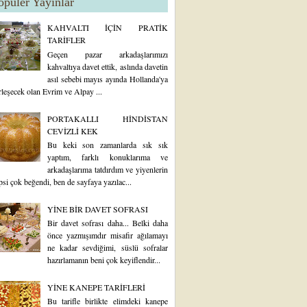
opüler Yayınlar
KAHVALTI İÇİN PRATİK
TARİFLER
Geçen pazar arkadaşlarımızı
kahvaltıya davet ettik, aslında davetin
asıl sebebi mayıs ayında Hollanda'ya
rleşecek olan Evrim ve Alpay ...
PORTAKALLI HİNDİSTAN
CEVİZLİ KEK
Bu keki son zamanlarda sık sık
yaptım, farklı konuklarıma ve
arkadaşlarıma tatdırdım ve yiyenlerin
psi çok beğendi, ben de sayfaya yazılac...
YİNE BİR DAVET SOFRASI
Bir davet sofrası daha... Belki daha
önce yazmışımdır misafir ağılamayı
ne kadar sevdiğimi, süslü sofralar
hazırlamanın beni çok keyiflendir...
YİNE KANEPE TARİFLERİ
Bu tarifle birlikte elimdeki kanepe