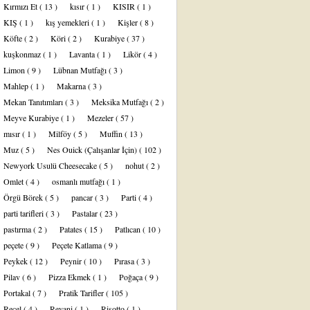
Kırmızı Et
( 13 )
kısır
( 1 )
KISIR
( 1 )
KIŞ
( 1 )
kış yemekleri
( 1 )
Kişler
( 8 )
Köfte
( 2 )
Köri
( 2 )
Kurabiye
( 37 )
kuşkonmaz
( 1 )
Lavanta
( 1 )
Likör
( 4 )
Limon
( 9 )
Lübnan Mutfağı
( 3 )
Mahlep
( 1 )
Makarna
( 3 )
Mekan Tanıtımları
( 3 )
Meksika Mutfağı
( 2 )
Meyve Kurabiye
( 1 )
Mezeler
( 57 )
mısır
( 1 )
Milföy
( 5 )
Muffin
( 13 )
Muz
( 5 )
Nes Ouick (Çalışanlar İçin)
( 102 )
Newyork Usulü Cheesecake
( 5 )
nohut
( 2 )
Omlet
( 4 )
osmanlı mutfağı
( 1 )
Örgü Börek
( 5 )
pancar
( 3 )
Parti
( 4 )
parti tarifleri
( 3 )
Pastalar
( 23 )
pastırma
( 2 )
Patates
( 15 )
Patlıcan
( 10 )
peçete
( 9 )
Peçete Katlama
( 9 )
Peykek
( 12 )
Peynir
( 10 )
Pırasa
( 3 )
Pilav
( 6 )
Pizza Ekmek
( 1 )
Poğaça
( 9 )
Portakal
( 7 )
Pratik Tarifler
( 105 )
Reçel
( 4 )
Revani
( 1 )
Risotto
( 1 )