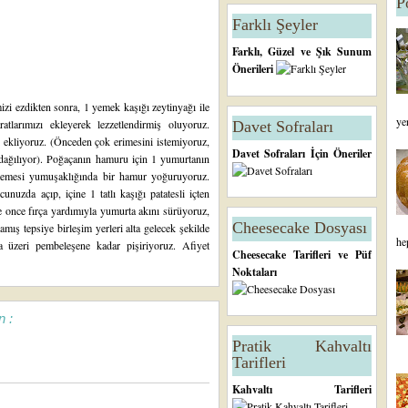
P
Farklı Şeyler
Farklı, Güzel ve Şık Sunum
Önerileri
izi ezdikten sonra, 1 yemek kaşığı zeytinyağı ile
ye
atlarımızı ekleyerek lezzetlendirmiş oluyoruz.
Davet Sofraları
zi ekliyoruz. (Önceden çok erimesini istemiyoruz,
Davet Sofraları İçin Öneriler
k dağılıyor). Poğaçanın hamuru için 1 yumurtanın
 memesi yumuşaklığında bir hamur yoğuruyoruz.
uzda açıp, içine 1 tatlı kaşığı patatesli içten
e once fırça yardımıyla yumurta akını sürüyoruz,
Cheesecake Dosyası
mış tepsiye birleşim yerleri alta gelecek şekilde
he
da üzeri pembeleşene kadar pişiriyoruz. Afiyet
Cheesecake Tarifleri ve Püf
Noktaları
n :
Pratik Kahvaltı
Tarifleri
Kahvaltı Tarifleri