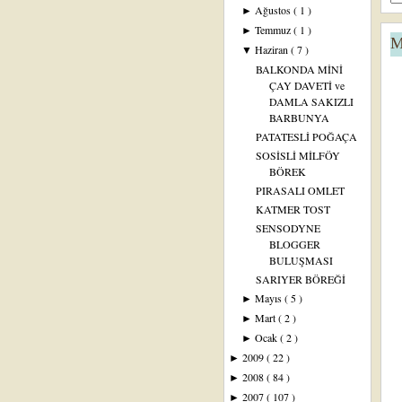
Ağustos
( 1 )
►
Temmuz
( 1 )
►
M
Haziran
( 7 )
▼
BALKONDA MİNİ
ÇAY DAVETİ ve
DAMLA SAKIZLI
BARBUNYA
PATATESLİ POĞAÇA
SOSİSLİ MİLFÖY
BÖREK
PIRASALI OMLET
KATMER TOST
SENSODYNE
BLOGGER
BULUŞMASI
SARIYER BÖREĞİ
Mayıs
( 5 )
►
Mart
( 2 )
►
Ocak
( 2 )
►
2009
( 22 )
►
2008
( 84 )
►
2007
( 107 )
►