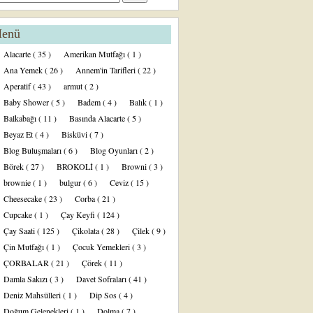
enü
Alacarte
( 35 )
Amerikan Mutfağı
( 1 )
Ana Yemek
( 26 )
Annem'in Tarifleri
( 22 )
Aperatif
( 43 )
armut
( 2 )
Baby Shower
( 5 )
Badem
( 4 )
Balık
( 1 )
Balkabağı
( 11 )
Basında Alacarte
( 5 )
Beyaz Et
( 4 )
Bisküvi
( 7 )
Blog Buluşmaları
( 6 )
Blog Oyunları
( 2 )
Börek
( 27 )
BROKOLİ
( 1 )
Browni
( 3 )
brownie
( 1 )
bulgur
( 6 )
Ceviz
( 15 )
Cheesecake
( 23 )
Corba
( 21 )
Cupcake
( 1 )
Çay Keyfi
( 124 )
Çay Saati
( 125 )
Çikolata
( 28 )
Çilek
( 9 )
Çin Mutfağı
( 1 )
Çocuk Yemekleri
( 3 )
ÇORBALAR
( 21 )
Çörek
( 11 )
Damla Sakızı
( 3 )
Davet Sofraları
( 41 )
Deniz Mahsülleri
( 1 )
Dip Sos
( 4 )
Doğum Gelenekleri
( 1 )
Dolma
( 7 )