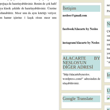
n
 poğaça da hazırlayabilirsiniz. Benim de çok hafif
ne
c
İletişim
 klasik şekilde de hazırlayabilirsiniz. Üzerine
e
Pr
lanabiliriz. Mısır unu da aynı kıtırlığı veriyor.
ki
nesloss@gmail.com
üm hamur işlerine 1 kaşık olsun mısır unu
K
a
N
yı
facebook
/Alacarte by Neslos
Çü
t
sa
ne
instagram
/Alacarte by Neslos
is
mu
ye
ka
ALACARTE BY
"A
NESLOS'UN
DİĞER ADRESİ
"
http://alacartebyneslos.
I
wordpress.com/
/" adresinden de
ulaşabilirsiniz.
U
Google Translate