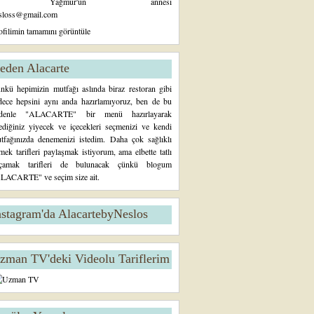
Yağmur'un annesi
sloss@gmail.com
ofilimin tamamını görüntüle
eden Alacarte
nkü hepimizin mutfağı aslında biraz restoran gibi
dece hepsini aynı anda hazırlamıyoruz, ben de bu
denle "ALACARTE" bir menü hazırlayarak
tediğiniz yiyecek ve içecekleri seçmenizi ve kendi
tfağınızda denemenizi istedim. Daha çok sağlıklı
mek tarifleri paylaşmak istiyorum, ama elbette tatlı
çamak tarifleri de bulunacak çünkü blogum
LACARTE" ve seçim size ait.
nstagram'da AlacartebyNeslos
zman TV'deki Videolu Tariflerim