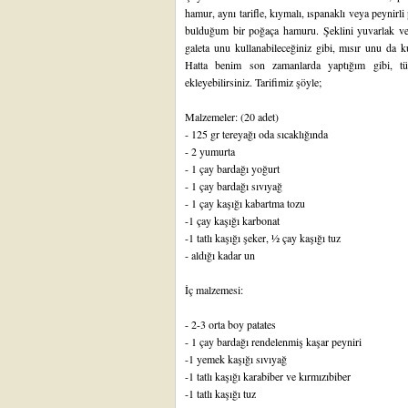
hamur, aynı tarifle, kıymalı, ıspanaklı veya peynirli
bulduğum bir poğaça hamuru. Şeklini yuvarlak veya
galeta unu kullanabileceğiniz gibi, mısır unu da kul
Hatta benim son zamanlarda yaptığım gibi, t
ekleyebilirsiniz. Tarifimiz şöyle;
Malzemeler: (20 adet)
- 125 gr tereyağı oda sıcaklığında
- 2 yumurta
- 1 çay bardağı yoğurt
- 1 çay bardağı sıvıyağ
- 1 çay kaşığı kabartma tozu
-1 çay kaşığı karbonat
-1 tatlı kaşığı şeker, ½ çay kaşığı tuz
- aldığı kadar un
İç malzemesi:
- 2-3 orta boy patates
- 1 çay bardağı rendelenmiş kaşar peyniri
-1 yemek kaşığı sıvıyağ
-1 tatlı kaşığı karabiber ve kırmızıbiber
-1 tatlı kaşığı tuz