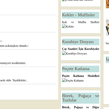
Kekler - Muffinler
Kek ve Muffin Tarifleri
..
Kurabiye Dosyası
bu
rnım acıkmışken olmadı:)
Çay Saatleri İçin Kurabiyeler
İ
runuyorr tesekkurlerr..
Peçete Katlama
Peçete Katlama Modelleri
cık oldu. Teşekkürler...
Börek, Poğaça ve
Tuzlular
Börek, Poğaça ve Diğer