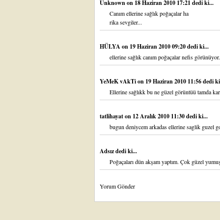
Unknown
on 18 Haziran 2010 17:21 dedi ki...
Canım ellerine sağlık poğaçalar ha
rika sevgiler...
HÜLYA
on 19 Haziran 2010 09:20 dedi ki...
ellerine sağlık canım poğaçalar nefis görünüyor.
YeMeK vAkTi
on 19 Haziran 2010 11:56 dedi ki.
Ellerine sağlıkk bu ne güzel görüntüü tamda ka
tatlihayat
on 12 Aralık 2010 11:30 dedi ki...
bugun deniycem arkadas ellerine saglik guzel go
Adsız dedi ki...
Poğaçaları dün akşam yaptım. Çok güzel yumuşa
Yorum Gönder