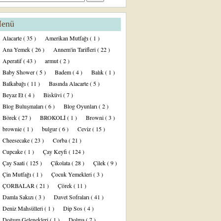
enü
Alacarte
( 35 )
Amerikan Mutfağı
( 1 )
Ana Yemek
( 26 )
Annem'in Tarifleri
( 22 )
Aperatif
( 43 )
armut
( 2 )
Baby Shower
( 5 )
Badem
( 4 )
Balık
( 1 )
Balkabağı
( 11 )
Basında Alacarte
( 5 )
Beyaz Et
( 4 )
Bisküvi
( 7 )
Blog Buluşmaları
( 6 )
Blog Oyunları
( 2 )
Börek
( 27 )
BROKOLİ
( 1 )
Browni
( 3 )
brownie
( 1 )
bulgur
( 6 )
Ceviz
( 15 )
Cheesecake
( 23 )
Corba
( 21 )
Cupcake
( 1 )
Çay Keyfi
( 124 )
Çay Saati
( 125 )
Çikolata
( 28 )
Çilek
( 9 )
Çin Mutfağı
( 1 )
Çocuk Yemekleri
( 3 )
ÇORBALAR
( 21 )
Çörek
( 11 )
Damla Sakızı
( 3 )
Davet Sofraları
( 41 )
Deniz Mahsülleri
( 1 )
Dip Sos
( 4 )
Doğum Gelenekleri
( 1 )
Dolma
( 7 )