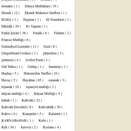
domates
( 1 )
Dünya Mutfakları
( 19 )
Ekmek
( 12 )
Ekmek Makinesi Tarifleri
( 1 )
ELMA
( 1 )
Enginar
( 1 )
Et Yemekleri
( 1 )
Etkinlik
( 39 )
Ev Yapımı
( 1 )
Farklı Şeyler
( 38 )
Fındık
( 6 )
Filmler
( 3 )
Fransız Mutfağı
( 6 )
Geleneksel Lezzetler
( 11 )
Gezi
( 8 )
Gingerbread Cookies
( 1 )
glutenfree
( 3 )
glutensiz
( 4 )
Gofret Pasta
( 1 )
Gül Tatlısı
( 1 )
Güllaç
( 1 )
hamurişi
( 1 )
Haşhaş
( 5 )
Hatsum'dan Tarifler
( 10 )
Havuç
( 5 )
Hayattan
( 65 )
ıspanak
( 3 )
Ispanak
( 10 )
ispanyol mutfağı
( 1 )
italyan mutfağı
( 4 )
İtalyan Mutfağı
( 9 )
kabak
( 1 )
Kahvaltı
( 32 )
Kahvaltı Davetleri
( 8 )
Kahvaltılık
( 30 )
Kahve
( 6 )
Kanepeler
( 5 )
Karamel
( 1 )
KARNABAHAR
( 1 )
Kefir
( 1 )
Kek
( 30 )
kereviz
( 2 )
Kestane
( 4 )