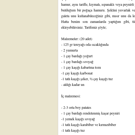
hamur, aynı tarifle, kıymalı, ıspanaklı veya peynirli
bulduğum bir poğaça hamuru. Şeklini yuvarlak veya
galeta unu kullanabileceğiniz gibi, mısır unu da kul
Hatta benim son zamanlarda yaptığım gibi, t
ekleyebilirsiniz. Tarifimiz şöyle;
Malzemeler: (20 adet)
- 125 gr tereyağı oda sıcaklığında
- 2 yumurta
- 1 çay bardağı yoğurt
- 1 çay bardağı sıvıyağ
- 1 çay kaşığı kabartma tozu
-1 çay kaşığı karbonat
-1 tatlı kaşığı şeker, ½ çay kaşığı tuz
- aldığı kadar un
İç malzemesi:
- 2-3 orta boy patates
- 1 çay bardağı rendelenmiş kaşar peyniri
-1 yemek kaşığı sıvıyağ
-1 tatlı kaşığı karabiber ve kırmızıbiber
-1 tatlı kaşığı tuz