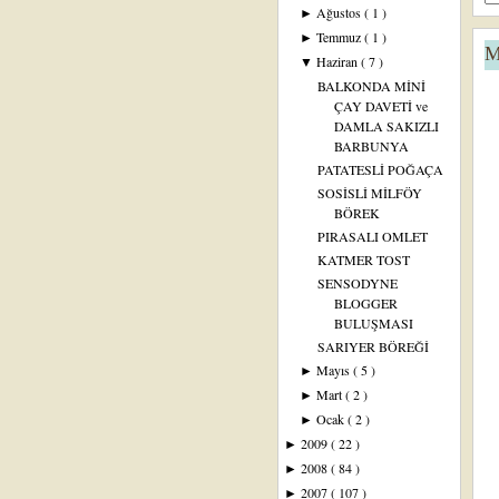
Ağustos
( 1 )
►
Temmuz
( 1 )
►
M
Haziran
( 7 )
▼
BALKONDA MİNİ
ÇAY DAVETİ ve
DAMLA SAKIZLI
BARBUNYA
PATATESLİ POĞAÇA
SOSİSLİ MİLFÖY
BÖREK
PIRASALI OMLET
KATMER TOST
SENSODYNE
BLOGGER
BULUŞMASI
SARIYER BÖREĞİ
Mayıs
( 5 )
►
Mart
( 2 )
►
Ocak
( 2 )
►
2009
( 22 )
►
2008
( 84 )
►
2007
( 107 )
►