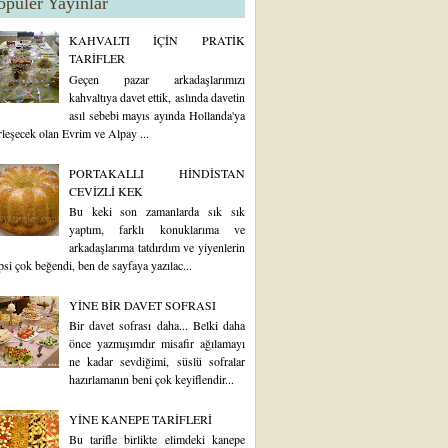
opüler Yayınlar
KAHVALTI İÇİN PRATİK
TARİFLER
Geçen pazar arkadaşlarımızı
kahvaltıya davet ettik, aslında davetin
asıl sebebi mayıs ayında Hollanda'ya
rleşecek olan Evrim ve Alpay ...
PORTAKALLI HİNDİSTAN
CEVİZLİ KEK
Bu keki son zamanlarda sık sık
yaptım, farklı konuklarıma ve
arkadaşlarıma tatdırdım ve yiyenlerin
psi çok beğendi, ben de sayfaya yazılac...
YİNE BİR DAVET SOFRASI
Bir davet sofrası daha... Belki daha
önce yazmışımdır misafir ağılamayı
ne kadar sevdiğimi, süslü sofralar
hazırlamanın beni çok keyiflendir...
YİNE KANEPE TARİFLERİ
Bu tarifle birlikte elimdeki kanepe