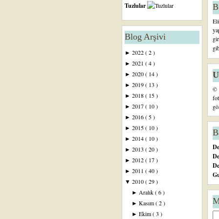
Tuzlular
B
El
ya
Blog Arşivi
gi
gi
2022
( 2 )
►
2021
( 4 )
►
U
2020
( 14 )
►
2019
( 13 )
►
© 
2018
( 15 )
►
fo
2017
( 10 )
gö
►
2016
( 5 )
►
2015
( 10 )
►
B
2014
( 10 )
►
De
2013
( 20 )
►
De
2012
( 17 )
►
D
2011
( 40 )
►
Gu
2010
( 29 )
▼
Aralık
( 6 )
►
M
Kasım
( 2 )
►
Ekim
( 3 )
►