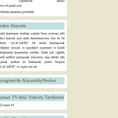
Yağmur'un annesi
sloss@gmail.com
ofilimin tamamını görüntüle
eden Alacarte
nkü hepimizin mutfağı aslında biraz restoran gibi
dece hepsini aynı anda hazırlamıyoruz, ben de bu
denle "ALACARTE" bir menü hazırlayarak
tediğiniz yiyecek ve içecekleri seçmenizi ve kendi
tfağınızda denemenizi istedim. Daha çok sağlıklı
mek tarifleri paylaşmak istiyorum, ama elbette tatlı
çamak tarifleri de bulunacak çünkü blogum
LACARTE" ve seçim size ait.
nstagram'da AlacartebyNeslos
zman TV'deki Videolu Tariflerim