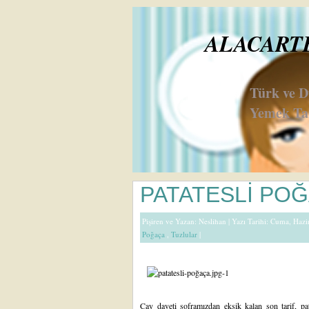
ALACARTE 
Türk ve 
Yemek Tar
PATATESLİ PO
Pişiren ve Yazan:
Neslihan
| Yazı Tarihi: Cuma, Haz
Poğaça
,
Tuzlular
|
Çay daveti soframızdan
eksik kalan son tarif, p