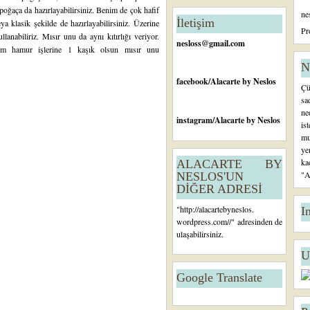
n
 poğaça da hazırlayabilirsiniz. Benim de çok hafif
ne
c
İletişim
 klasik şekilde de hazırlayabilirsiniz. Üzerine
e
Pr
lanabiliriz. Mısır unu da aynı kıtırlığı veriyor.
ki
nesloss@gmail.com
üm hamur işlerine 1 kaşık olsun mısır unu
K
a
N
yı
facebook
/Alacarte by Neslos
Çü
t
sa
ne
instagram
/Alacarte by Neslos
is
mu
ye
ka
ALACARTE BY
"A
NESLOS'UN
DİĞER ADRESİ
"
http://alacartebyneslos.
I
wordpress.com/
/" adresinden de
ulaşabilirsiniz.
U
Google Translate