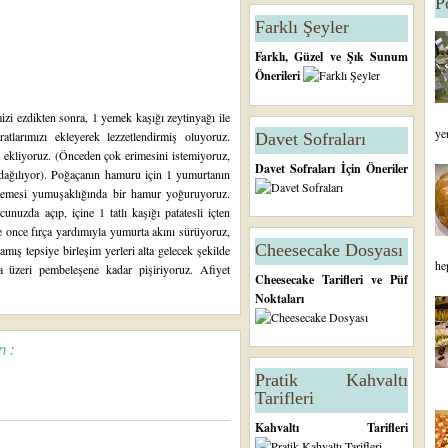
P
Farklı Şeyler
Farklı, Güzel ve Şık Sunum
Önerileri
izi ezdikten sonra, 1 yemek kaşığı zeytinyağı ile
ye
atlarımızı ekleyerek lezzetlendirmiş oluyoruz.
Davet Sofraları
zi ekliyoruz. (Önceden çok erimesini istemiyoruz,
Davet Sofraları İçin Öneriler
k dağılıyor). Poğaçanın hamuru için 1 yumurtanın
 memesi yumuşaklığında bir hamur yoğuruyoruz.
uzda açıp, içine 1 tatlı kaşığı patatesli içten
e once fırça yardımıyla yumurta akını sürüyoruz,
Cheesecake Dosyası
mış tepsiye birleşim yerleri alta gelecek şekilde
he
da üzeri pembeleşene kadar pişiriyoruz. Afiyet
Cheesecake Tarifleri ve Püf
Noktaları
n :
Pratik Kahvaltı
Tarifleri
Kahvaltı Tarifleri