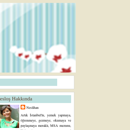
esloş Hakkında
Neslihan
Artık İstanbul'lu, yemek yapmaya,
öğrenmeye, gezmeye, okumaya ve
paylaşmaya meraklı, MSA mezunu,