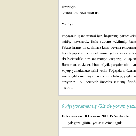
Üzeri için:
-Galeta unu veya mısır unu
Yapılışı:
Poğaçanın iç malzemesi için, haşlanmış patateslerim
hafifçe kavurarak, fazla suyunu çektirmiş, bahar
Patateslerimiz biraz ılınınca kaşar peyniri rendemi
fırında pişerken erisin istiyoruz, yoksa içinde ço
akı haricindeki tüm malzemeyi karıştırıp, kulap
Hamurdan cevizden biraz büyük parçalar alıp avucun
koyup yuvarlayarak şekil verin. Poğaçaların üzerin
sonra galeta unu veya mısır ununa batırıp, yağlanma
diziyoruz. 160 derecede önceden ısıtılmış fırın
olsun…
6 kişi yorumlamış /Siz de yorum yazı
Unknown
on 18 Haziran 2010 15:54 dedi ki...
çok güzel görünüyorlar ellerine sağlık