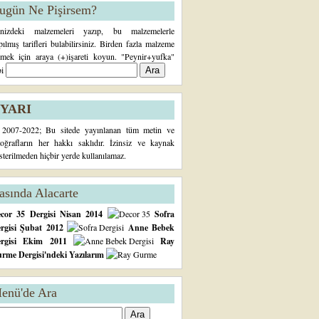
ugün Ne Pişirsem?
inizdeki malzemeleri yazıp, bu malzemelerle
pılmış tarifleri bulabilirsiniz. Birden fazla malzeme
rmek için araya (+)işareti koyun. "Peynir+yufka"
bi
YARI
2007-2022; Bu sitede yayınlanan tüm metin ve
toğrafların her hakkı saklıdır. İzinsiz ve kaynak
sterilmeden hiçbir yerde kullanılamaz.
asında Alacarte
cor 35 Dergisi Nisan 2014
Sofra
rgisi Şubat 2012
Anne Bebek
ergisi Ekim 2011
Ray
rme Dergisi'ndeki Yazılarım
enü'de Ara