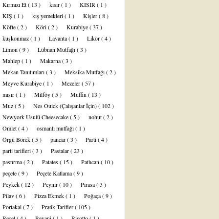
Kırmızı Et
( 13 )
kısır
( 1 )
KISIR
( 1 )
KIŞ
( 1 )
kış yemekleri
( 1 )
Kişler
( 8 )
Köfte
( 2 )
Köri
( 2 )
Kurabiye
( 37 )
kuşkonmaz
( 1 )
Lavanta
( 1 )
Likör
( 4 )
Limon
( 9 )
Lübnan Mutfağı
( 3 )
Mahlep
( 1 )
Makarna
( 3 )
Mekan Tanıtımları
( 3 )
Meksika Mutfağı
( 2 )
Meyve Kurabiye
( 1 )
Mezeler
( 57 )
mısır
( 1 )
Milföy
( 5 )
Muffin
( 13 )
Muz
( 5 )
Nes Ouick (Çalışanlar İçin)
( 102 )
Newyork Usulü Cheesecake
( 5 )
nohut
( 2 )
Omlet
( 4 )
osmanlı mutfağı
( 1 )
Örgü Börek
( 5 )
pancar
( 3 )
Parti
( 4 )
parti tarifleri
( 3 )
Pastalar
( 23 )
pastırma
( 2 )
Patates
( 15 )
Patlıcan
( 10 )
peçete
( 9 )
Peçete Katlama
( 9 )
Peykek
( 12 )
Peynir
( 10 )
Pırasa
( 3 )
Pilav
( 6 )
Pizza Ekmek
( 1 )
Poğaça
( 9 )
Portakal
( 7 )
Pratik Tarifler
( 105 )
Reçel
( 4 )
Revani
( 1 )
Risotto
( 1 )