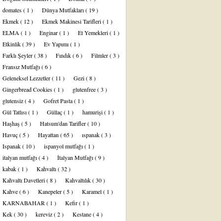
domates
( 1 )
Dünya Mutfakları
( 19 )
Ekmek
( 12 )
Ekmek Makinesi Tarifleri
( 1 )
ELMA
( 1 )
Enginar
( 1 )
Et Yemekleri
( 1 )
Etkinlik
( 39 )
Ev Yapımı
( 1 )
Farklı Şeyler
( 38 )
Fındık
( 6 )
Filmler
( 3 )
Fransız Mutfağı
( 6 )
Geleneksel Lezzetler
( 11 )
Gezi
( 8 )
Gingerbread Cookies
( 1 )
glutenfree
( 3 )
glutensiz
( 4 )
Gofret Pasta
( 1 )
Gül Tatlısı
( 1 )
Güllaç
( 1 )
hamurişi
( 1 )
Haşhaş
( 5 )
Hatsum'dan Tarifler
( 10 )
Havuç
( 5 )
Hayattan
( 65 )
ıspanak
( 3 )
Ispanak
( 10 )
ispanyol mutfağı
( 1 )
italyan mutfağı
( 4 )
İtalyan Mutfağı
( 9 )
kabak
( 1 )
Kahvaltı
( 32 )
Kahvaltı Davetleri
( 8 )
Kahvaltılık
( 30 )
Kahve
( 6 )
Kanepeler
( 5 )
Karamel
( 1 )
KARNABAHAR
( 1 )
Kefir
( 1 )
Kek
( 30 )
kereviz
( 2 )
Kestane
( 4 )