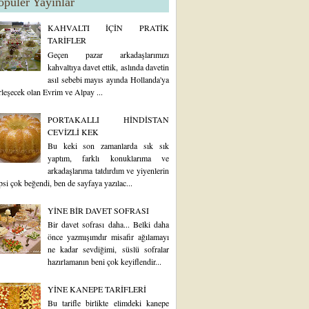
opüler Yayınlar
KAHVALTI İÇİN PRATİK
TARİFLER
Geçen pazar arkadaşlarımızı
kahvaltıya davet ettik, aslında davetin
asıl sebebi mayıs ayında Hollanda'ya
rleşecek olan Evrim ve Alpay ...
PORTAKALLI HİNDİSTAN
CEVİZLİ KEK
Bu keki son zamanlarda sık sık
yaptım, farklı konuklarıma ve
arkadaşlarıma tatdırdım ve yiyenlerin
psi çok beğendi, ben de sayfaya yazılac...
YİNE BİR DAVET SOFRASI
Bir davet sofrası daha... Belki daha
önce yazmışımdır misafir ağılamayı
ne kadar sevdiğimi, süslü sofralar
hazırlamanın beni çok keyiflendir...
YİNE KANEPE TARİFLERİ
Bu tarifle birlikte elimdeki kanepe