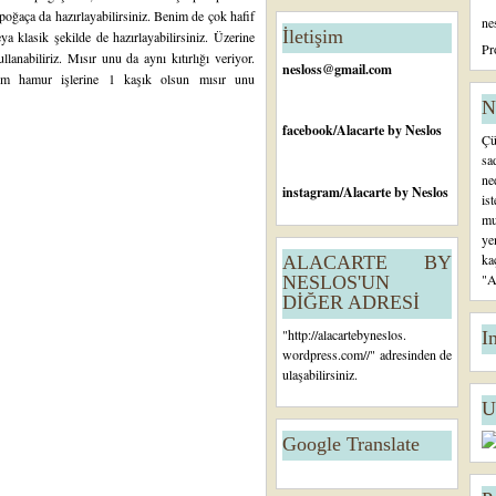
n
 poğaça da hazırlayabilirsiniz. Benim de çok hafif
ne
c
İletişim
 klasik şekilde de hazırlayabilirsiniz. Üzerine
e
Pr
lanabiliriz. Mısır unu da aynı kıtırlığı veriyor.
ki
nesloss@gmail.com
üm hamur işlerine 1 kaşık olsun mısır unu
K
a
N
yı
facebook
/Alacarte by Neslos
Çü
t
sa
ne
instagram
/Alacarte by Neslos
is
mu
ye
ka
ALACARTE BY
"A
NESLOS'UN
DİĞER ADRESİ
"
http://alacartebyneslos.
I
wordpress.com/
/" adresinden de
ulaşabilirsiniz.
U
Google Translate