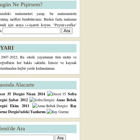
ugün Ne Pişirsem?
inizdeki malzemeleri yazıp, bu malzemelerle
pılmış tarifleri bulabilirsiniz. Birden fazla malzeme
rmek için araya (+)işareti koyun. "Peynir+yufka"
bi
YARI
2007-2022; Bu sitede yayınlanan tüm metin ve
toğrafların her hakkı saklıdır. İzinsiz ve kaynak
sterilmeden hiçbir yerde kullanılamaz.
asında Alacarte
cor 35 Dergisi Nisan 2014
Sofra
rgisi Şubat 2012
Anne Bebek
ergisi Ekim 2011
Ray
rme Dergisi'ndeki Yazılarım
enü'de Ara