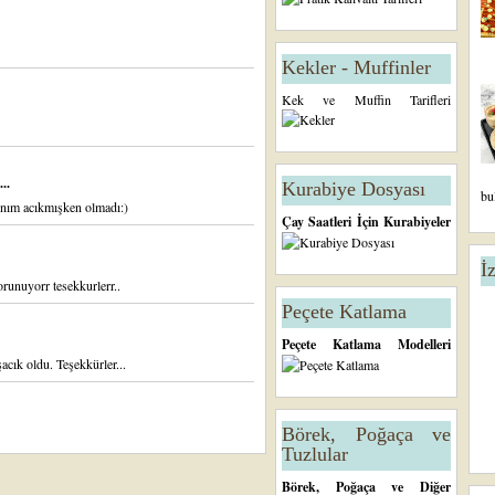
Kekler - Muffinler
Kek ve Muffin Tarifleri
..
Kurabiye Dosyası
bu
rnım acıkmışken olmadı:)
Çay Saatleri İçin Kurabiyeler
İ
runuyorr tesekkurlerr..
Peçete Katlama
Peçete Katlama Modelleri
cık oldu. Teşekkürler...
Börek, Poğaça ve
Tuzlular
Börek, Poğaça ve Diğer