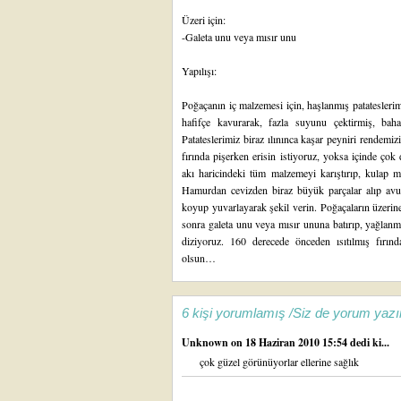
Üzeri için:
-Galeta unu veya mısır unu
Yapılışı:
Poğaçanın iç malzemesi için, haşlanmış patateslerim
hafifçe kavurarak, fazla suyunu çektirmiş, bahar
Patateslerimiz biraz ılınınca kaşar peyniri rendemi
fırında pişerken erisin istiyoruz, yoksa içinde ço
akı haricindeki tüm malzemeyi karıştırıp, kulap
Hamurdan cevizden biraz büyük parçalar alıp avucun
koyup yuvarlayarak şekil verin. Poğaçaların üzerin
sonra galeta unu veya mısır ununa batırıp, yağlanma
diziyoruz. 160 derecede önceden ısıtılmış fırın
olsun…
6 kişi yorumlamış /Siz de yorum yazı
Unknown
on 18 Haziran 2010 15:54 dedi ki...
çok güzel görünüyorlar ellerine sağlık