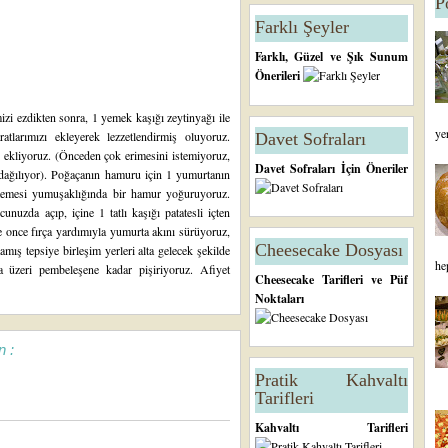
P
Farklı Şeyler
Farklı, Güzel ve Şık Sunum
Önerileri
izi ezdikten sonra, 1 yemek kaşığı zeytinyağı ile
ye
atlarımızı ekleyerek lezzetlendirmiş oluyoruz.
Davet Sofraları
zi ekliyoruz. (Önceden çok erimesini istemiyoruz,
Davet Sofraları İçin Öneriler
k dağılıyor). Poğaçanın hamuru için 1 yumurtanın
 memesi yumuşaklığında bir hamur yoğuruyoruz.
uzda açıp, içine 1 tatlı kaşığı patatesli içten
e once fırça yardımıyla yumurta akını sürüyoruz,
Cheesecake Dosyası
mış tepsiye birleşim yerleri alta gelecek şekilde
he
da üzeri pembeleşene kadar pişiriyoruz. Afiyet
Cheesecake Tarifleri ve Püf
Noktaları
n :
Pratik Kahvaltı
Tarifleri
Kahvaltı Tarifleri