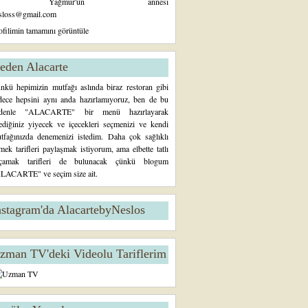
Yağmur'un annesi
sloss@gmail.com
ofilimin tamamını görüntüle
eden Alacarte
nkü hepimizin mutfağı aslında biraz restoran gibi
dece hepsini aynı anda hazırlamıyoruz, ben de bu
denle "ALACARTE" bir menü hazırlayarak
tediğiniz yiyecek ve içecekleri seçmenizi ve kendi
tfağınızda denemenizi istedim. Daha çok sağlıklı
mek tarifleri paylaşmak istiyorum, ama elbette tatlı
çamak tarifleri de bulunacak çünkü blogum
LACARTE" ve seçim size ait.
nstagram'da AlacartebyNeslos
zman TV'deki Videolu Tariflerim