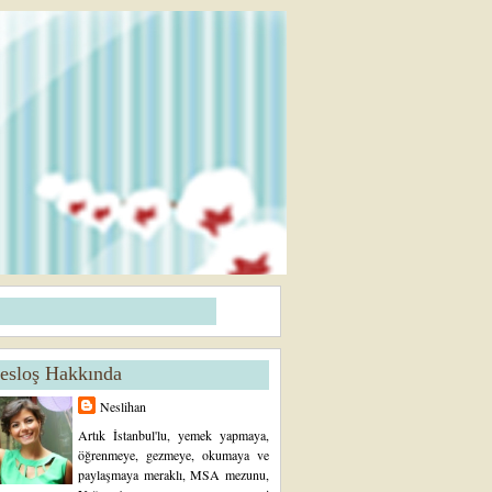
esloş Hakkında
Neslihan
Artık İstanbul'lu, yemek yapmaya,
öğrenmeye, gezmeye, okumaya ve
paylaşmaya meraklı, MSA mezunu,