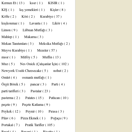
Kırmızı Et
( 13 )
kısır
( 1 )
KISIR
( 1 )
KIŞ
( 1 )
kış yemekleri
( 1 )
Kişler
( 8 )
Köfte
( 2 )
Köri
( 2 )
Kurabiye
( 37 )
kuşkonmaz
( 1 )
Lavanta
( 1 )
Likör
( 4 )
Limon
( 9 )
Lübnan Mutfağı
( 3 )
Mahlep
( 1 )
Makarna
( 3 )
Mekan Tanıtımları
( 3 )
Meksika Mutfağı
( 2 )
Meyve Kurabiye
( 1 )
Mezeler
( 57 )
mısır
( 1 )
Milföy
( 5 )
Muffin
( 13 )
Muz
( 5 )
Nes Ouick (Çalışanlar İçin)
( 102 )
Newyork Usulü Cheesecake
( 5 )
nohut
( 2 )
Omlet
( 4 )
osmanlı mutfağı
( 1 )
Örgü Börek
( 5 )
pancar
( 3 )
Parti
( 4 )
parti tarifleri
( 3 )
Pastalar
( 23 )
pastırma
( 2 )
Patates
( 15 )
Patlıcan
( 10 )
peçete
( 9 )
Peçete Katlama
( 9 )
Peykek
( 12 )
Peynir
( 10 )
Pırasa
( 3 )
Pilav
( 6 )
Pizza Ekmek
( 1 )
Poğaça
( 9 )
Portakal
( 7 )
Pratik Tarifler
( 105 )
Reçel
( 4 )
Revani
( 1 )
Risotto
( 1 )