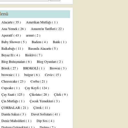
enü
Alacarte
( 35 )
Amerikan Mutfağı
( 1 )
Ana Yemek
( 26 )
Annem'in Tarifleri
( 22 )
Aperatif
( 43 )
armut
( 2 )
Baby Shower
( 5 )
Badem
( 4 )
Balık
( 1 )
Balkabağı
( 11 )
Basında Alacarte
( 5 )
Beyaz Et
( 4 )
Bisküvi
( 7 )
Blog Buluşmaları
( 6 )
Blog Oyunları
( 2 )
Börek
( 27 )
BROKOLİ
( 1 )
Browni
( 3 )
brownie
( 1 )
bulgur
( 6 )
Ceviz
( 15 )
Cheesecake
( 23 )
Corba
( 21 )
Cupcake
( 1 )
Çay Keyfi
( 124 )
Çay Saati
( 125 )
Çikolata
( 28 )
Çilek
( 9 )
Çin Mutfağı
( 1 )
Çocuk Yemekleri
( 3 )
ÇORBALAR
( 21 )
Çörek
( 11 )
Damla Sakızı
( 3 )
Davet Sofraları
( 41 )
Deniz Mahsülleri
( 1 )
Dip Sos
( 4 )
Doğum Gelenekleri
( 1 )
Dolma
( 7 )