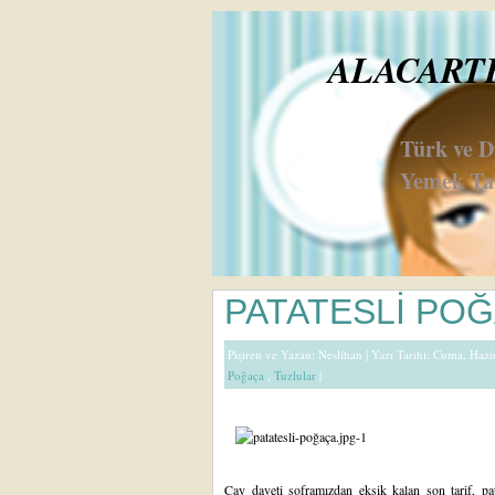
ALACARTE 
Türk ve 
Yemek Tar
PATATESLİ PO
Pişiren ve Yazan:
Neslihan
| Yazı Tarihi: Cuma, Haz
Poğaça
,
Tuzlular
|
Çay daveti soframızdan
eksik kalan son tarif, p