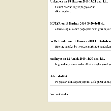
Unknown
on 18 Haziran 2010 17:21 dedi ki...
Canım ellerine sağlık poğaçalar ha
rika sevgiler...
HÜLYA
on 19 Haziran 2010 09:20 dedi ki...
ellerine sağlık canım poğaçalar nefis görünüyor.
YeMeK vAkTi
on 19 Haziran 2010 11:56 dedi ki.
Ellerine sağlıkk bu ne güzel görüntüü tamda ka
tatlihayat
on 12 Aralık 2010 11:30 dedi ki...
bugun deniycem arkadas ellerine saglik guzel go
Adsız dedi ki...
Poğaçaları dün akşam yaptım. Çok güzel yumuşa
Yorum Gönder