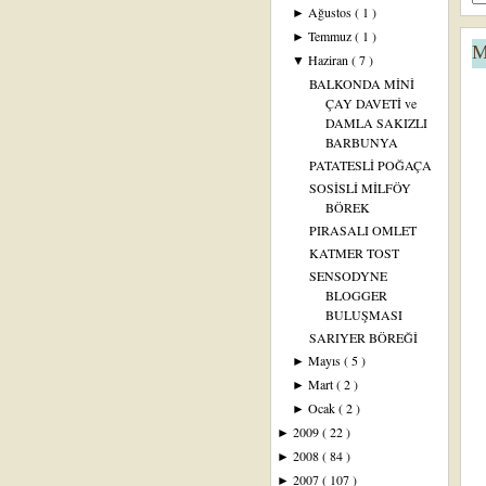
Ağustos
( 1 )
►
Temmuz
( 1 )
►
M
Haziran
( 7 )
▼
BALKONDA MİNİ
ÇAY DAVETİ ve
DAMLA SAKIZLI
BARBUNYA
PATATESLİ POĞAÇA
SOSİSLİ MİLFÖY
BÖREK
PIRASALI OMLET
KATMER TOST
SENSODYNE
BLOGGER
BULUŞMASI
SARIYER BÖREĞİ
Mayıs
( 5 )
►
Mart
( 2 )
►
Ocak
( 2 )
►
2009
( 22 )
►
2008
( 84 )
►
2007
( 107 )
►