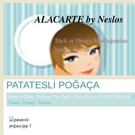
ALACARTE by Neslos
Türk ve Dünya Mutfağından
Yemek Tarifleri
PATATESLİ POĞAÇA
Pişiren ve Yazan:
Neslihan
| Yazı Tarihi: Cuma, Haziran 18, 2010 |
Menü'de:
Ç
,
Patates
,
Poğaça
,
Tuzlular
|