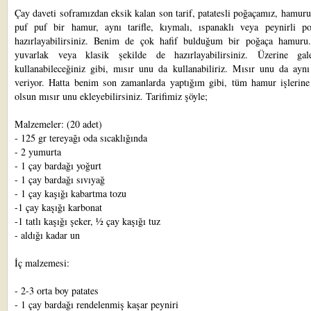
Çay daveti soframızdan
eksik kalan son tarif, patatesli poğaçamız, hamur
puf puf bir hamur, aynı tarifle, kıymalı, ıspanaklı veya peynirli p
hazırlayabilirsiniz. Benim de çok hafif bulduğum bir poğaça hamuru.
yuvarlak veya klasik şekilde de hazırlayabilirsiniz. Üzerine ga
kullanabileceğiniz gibi, mısır unu da kullanabiliriz. Mısır unu da aynı 
veriyor. Hatta benim son zamanlarda yaptığım gibi, tüm hamur işlerine
olsun mısır unu ekleyebilirsiniz. Tarifimiz şöyle;
Malzemeler: (20 adet)
- 125 gr tereyağı oda sıcaklığında
- 2 yumurta
- 1 çay bardağı yoğurt
- 1 çay bardağı sıvıyağ
- 1 çay kaşığı kabartma tozu
-1 çay kaşığı karbonat
-1 tatlı kaşığı şeker, ½ çay kaşığı tuz
- aldığı kadar un
İç malzemesi:
- 2-3 orta boy patates
- 1 çay bardağı rendelenmiş kaşar peyniri