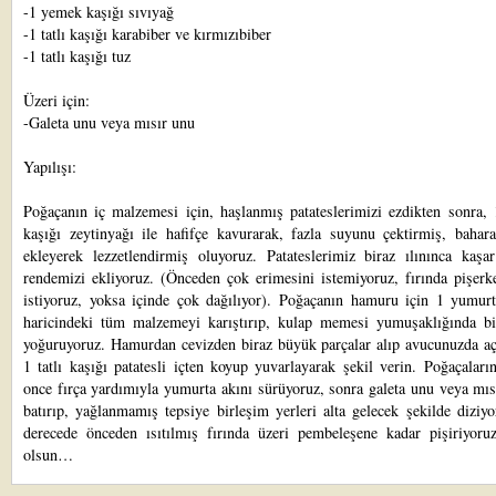
-1 yemek kaşığı sıvıyağ
-1 tatlı kaşığı karabiber ve kırmızıbiber
-1 tatlı kaşığı tuz
Üzeri için:
-Galeta unu veya mısır unu
Yapılışı:
Poğaçanın iç malzemesi için, haşlanmış patateslerimizi ezdikten sonra,
kaşığı zeytinyağı ile hafifçe kavurarak, fazla suyunu çektirmiş, bahara
ekleyerek lezzetlendirmiş oluyoruz. Patateslerimiz biraz ılınınca kaşar
rendemizi ekliyoruz. (Önceden çok erimesini istemiyoruz, fırında pişerk
istiyoruz, yoksa içinde çok dağılıyor). Poğaçanın hamuru için 1 yumurt
haricindeki tüm malzemeyi karıştırıp, kulap memesi yumuşaklığında b
yoğuruyoruz. Hamurdan cevizden biraz büyük parçalar alıp avucunuzda açı
1 tatlı kaşığı patatesli içten koyup yuvarlayarak şekil verin. Poğaçaları
once fırça yardımıyla yumurta akını sürüyoruz, sonra galeta unu veya mı
batırıp, yağlanmamış tepsiye birleşim yerleri alta gelecek şekilde diziy
derecede önceden ısıtılmış fırında üzeri pembeleşene kadar pişiriyoruz
olsun…