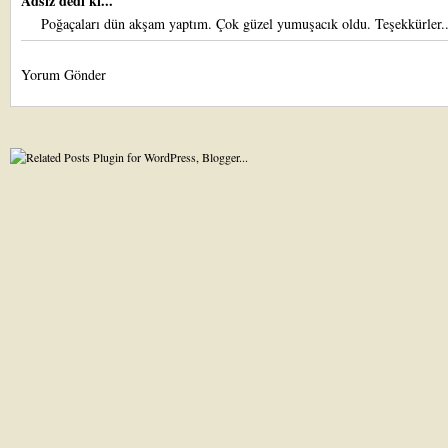
Adsız dedi ki...
Poğaçaları dün akşam yaptım. Çok güzel yumuşacık oldu. Teşekkürler..
Yorum Gönder