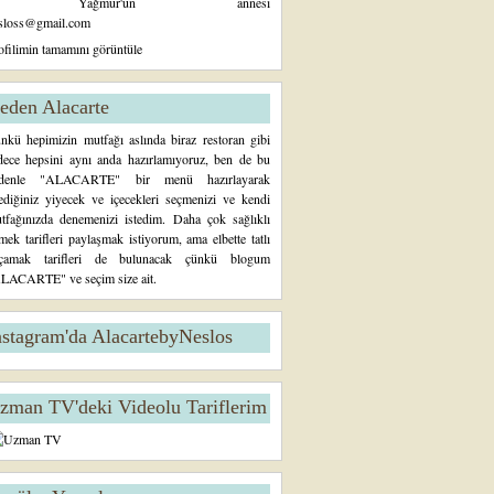
Yağmur'un annesi
sloss@gmail.com
ofilimin tamamını görüntüle
eden Alacarte
nkü hepimizin mutfağı aslında biraz restoran gibi
dece hepsini aynı anda hazırlamıyoruz, ben de bu
denle "ALACARTE" bir menü hazırlayarak
tediğiniz yiyecek ve içecekleri seçmenizi ve kendi
tfağınızda denemenizi istedim. Daha çok sağlıklı
mek tarifleri paylaşmak istiyorum, ama elbette tatlı
çamak tarifleri de bulunacak çünkü blogum
LACARTE" ve seçim size ait.
nstagram'da AlacartebyNeslos
zman TV'deki Videolu Tariflerim