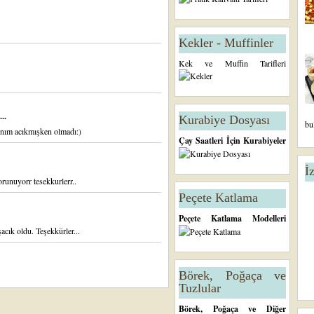
Kekler - Muffinler
Kek ve Muffin Tarifleri
..
Kurabiye Dosyası
bu
rnım acıkmışken olmadı:)
Çay Saatleri İçin Kurabiyeler
İ
runuyorr tesekkurlerr..
Peçete Katlama
Peçete Katlama Modelleri
cık oldu. Teşekkürler...
Börek, Poğaça ve
Tuzlular
Börek, Poğaça ve Diğer