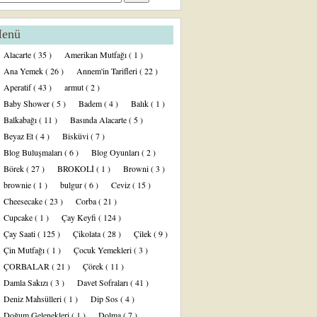
enü
Alacarte
( 35 )
Amerikan Mutfağı
( 1 )
Ana Yemek
( 26 )
Annem'in Tarifleri
( 22 )
Aperatif
( 43 )
armut
( 2 )
Baby Shower
( 5 )
Badem
( 4 )
Balık
( 1 )
Balkabağı
( 11 )
Basında Alacarte
( 5 )
Beyaz Et
( 4 )
Bisküvi
( 7 )
Blog Buluşmaları
( 6 )
Blog Oyunları
( 2 )
Börek
( 27 )
BROKOLİ
( 1 )
Browni
( 3 )
brownie
( 1 )
bulgur
( 6 )
Ceviz
( 15 )
Cheesecake
( 23 )
Corba
( 21 )
Cupcake
( 1 )
Çay Keyfi
( 124 )
Çay Saati
( 125 )
Çikolata
( 28 )
Çilek
( 9 )
Çin Mutfağı
( 1 )
Çocuk Yemekleri
( 3 )
ÇORBALAR
( 21 )
Çörek
( 11 )
Damla Sakızı
( 3 )
Davet Sofraları
( 41 )
Deniz Mahsülleri
( 1 )
Dip Sos
( 4 )
Doğum Gelenekleri
( 1 )
Dolma
( 7 )