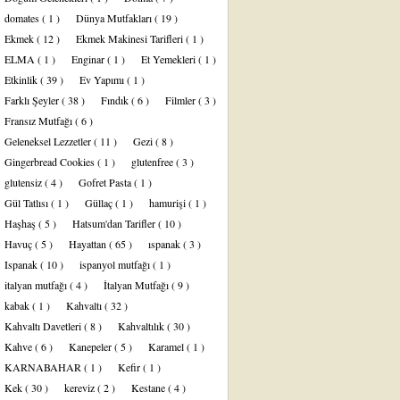
domates
( 1 )
Dünya Mutfakları
( 19 )
Ekmek
( 12 )
Ekmek Makinesi Tarifleri
( 1 )
ELMA
( 1 )
Enginar
( 1 )
Et Yemekleri
( 1 )
Etkinlik
( 39 )
Ev Yapımı
( 1 )
Farklı Şeyler
( 38 )
Fındık
( 6 )
Filmler
( 3 )
Fransız Mutfağı
( 6 )
Geleneksel Lezzetler
( 11 )
Gezi
( 8 )
Gingerbread Cookies
( 1 )
glutenfree
( 3 )
glutensiz
( 4 )
Gofret Pasta
( 1 )
Gül Tatlısı
( 1 )
Güllaç
( 1 )
hamurişi
( 1 )
Haşhaş
( 5 )
Hatsum'dan Tarifler
( 10 )
Havuç
( 5 )
Hayattan
( 65 )
ıspanak
( 3 )
Ispanak
( 10 )
ispanyol mutfağı
( 1 )
italyan mutfağı
( 4 )
İtalyan Mutfağı
( 9 )
kabak
( 1 )
Kahvaltı
( 32 )
Kahvaltı Davetleri
( 8 )
Kahvaltılık
( 30 )
Kahve
( 6 )
Kanepeler
( 5 )
Karamel
( 1 )
KARNABAHAR
( 1 )
Kefir
( 1 )
Kek
( 30 )
kereviz
( 2 )
Kestane
( 4 )