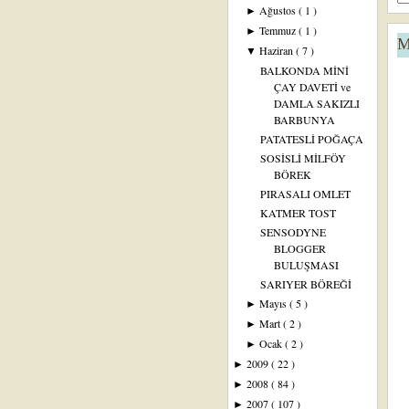
Ağustos
( 1 )
►
Temmuz
( 1 )
►
M
Haziran
( 7 )
▼
BALKONDA MİNİ
ÇAY DAVETİ ve
DAMLA SAKIZLI
BARBUNYA
PATATESLİ POĞAÇA
SOSİSLİ MİLFÖY
BÖREK
PIRASALI OMLET
KATMER TOST
SENSODYNE
BLOGGER
BULUŞMASI
SARIYER BÖREĞİ
Mayıs
( 5 )
►
Mart
( 2 )
►
Ocak
( 2 )
►
2009
( 22 )
►
2008
( 84 )
►
2007
( 107 )
►