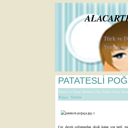
ALACARTE 
Türk ve 
Yemek Tar
PATATESLİ PO
Pişiren ve Yazan:
Neslihan
| Yazı Tarihi: Cuma, Haz
Poğaça
,
Tuzlular
|
Çay daveti soframızdan
eksik kalan son tarif, p