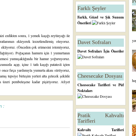
P
Farklı Şeyler
Farklı, Güzel ve Şık Sunum
Önerileri
izi ezdikten sonra, 1 yemek kaşığı zeytinyağı ile
ye
atlarımızı ekleyerek lezzetlendirmiş oluyoruz.
Davet Sofraları
zi ekliyoruz. (Önceden çok erimesini istemiyoruz,
Davet Sofraları İçin Öneriler
k dağılıyor). Poğaçanın hamuru için 1 yumurtanın
 memesi yumuşaklığında bir hamur yoğuruyoruz.
uzda açıp, içine 1 tatlı kaşığı patatesli içten
e once fırça yardımıyla yumurta akını sürüyoruz,
Cheesecake Dosyası
mış tepsiye birleşim yerleri alta gelecek şekilde
he
da üzeri pembeleşene kadar pişiriyoruz. Afiyet
Cheesecake Tarifleri ve Püf
Noktaları
n :
Pratik Kahvaltı
Tarifleri
Kahvaltı Tarifleri