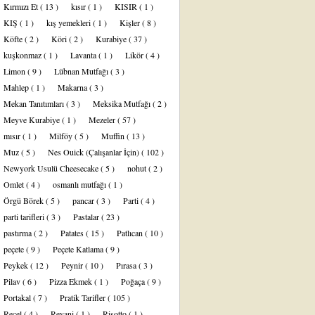
Kırmızı Et
( 13 )
kısır
( 1 )
KISIR
( 1 )
KIŞ
( 1 )
kış yemekleri
( 1 )
Kişler
( 8 )
Köfte
( 2 )
Köri
( 2 )
Kurabiye
( 37 )
kuşkonmaz
( 1 )
Lavanta
( 1 )
Likör
( 4 )
Limon
( 9 )
Lübnan Mutfağı
( 3 )
Mahlep
( 1 )
Makarna
( 3 )
Mekan Tanıtımları
( 3 )
Meksika Mutfağı
( 2 )
Meyve Kurabiye
( 1 )
Mezeler
( 57 )
mısır
( 1 )
Milföy
( 5 )
Muffin
( 13 )
Muz
( 5 )
Nes Ouick (Çalışanlar İçin)
( 102 )
Newyork Usulü Cheesecake
( 5 )
nohut
( 2 )
Omlet
( 4 )
osmanlı mutfağı
( 1 )
Örgü Börek
( 5 )
pancar
( 3 )
Parti
( 4 )
parti tarifleri
( 3 )
Pastalar
( 23 )
pastırma
( 2 )
Patates
( 15 )
Patlıcan
( 10 )
peçete
( 9 )
Peçete Katlama
( 9 )
Peykek
( 12 )
Peynir
( 10 )
Pırasa
( 3 )
Pilav
( 6 )
Pizza Ekmek
( 1 )
Poğaça
( 9 )
Portakal
( 7 )
Pratik Tarifler
( 105 )
Reçel
( 4 )
Revani
( 1 )
Risotto
( 1 )