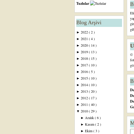
Tuzlular
B
El
ya
Blog Arşivi
gi
gi
2022
( 2 )
►
2021
( 4 )
►
U
2020
( 14 )
►
2019
( 13 )
►
© 
2018
( 15 )
►
fo
2017
( 10 )
gö
►
2016
( 5 )
►
2015
( 10 )
►
B
2014
( 10 )
►
De
2013
( 20 )
►
De
2012
( 17 )
►
D
2011
( 40 )
►
Gu
2010
( 29 )
▼
Aralık
( 6 )
►
M
Kasım
( 2 )
►
Ekim
( 3 )
►