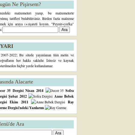
ugün Ne Pişirsem?
inizdeki malzemeleri yazıp, bu malzemelerle
pılmış tarifleri bulabilirsiniz. Birden fazla malzeme
rmek için araya (+)işareti koyun. "Peynir+yufka"
bi
YARI
2007-2022; Bu sitede yayınlanan tüm metin ve
toğrafların her hakkı saklıdır. İzinsiz ve kaynak
sterilmeden hiçbir yerde kullanılamaz.
asında Alacarte
cor 35 Dergisi Nisan 2014
Sofra
rgisi Şubat 2012
Anne Bebek
ergisi Ekim 2011
Ray
rme Dergisi'ndeki Yazılarım
enü'de Ara