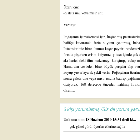
Üzeri için:
-Galeta unu veya mısır unu
Yapılışı:
Poğaçanın iç malzemesi için, haşlanmış patateslerim
hafifçe kavurarak, fazla suyunu çektirmiş, bahar
Patateslerimiz biraz ılınınca kaşar peyniri rendemi
fırında pişerken erisin istiyoruz, yoksa içinde ço
akı haricindeki tüm malzemeyi karıştırıp, kulap
Hamurdan cevizden biraz büyük parçalar alıp avucun
koyup yuvarlayarak şekil verin. Poğaçaların üzerin
sonra galeta unu veya mısır ununa batırıp, yağlanma
diziyoruz. 160 derecede önceden ısıtılmış fırın
olsun…
6 kişi yorumlamış /Siz de yorum yazı
Unknown
on 18 Haziran 2010 15:54 dedi ki...
çok güzel görünüyorlar ellerine sağlık