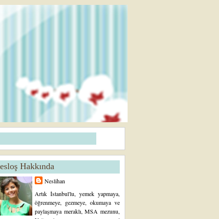
esloş Hakkında
Neslihan
Artık İstanbul'lu, yemek yapmaya,
öğrenmeye, gezmeye, okumaya ve
paylaşmaya meraklı, MSA mezunu,