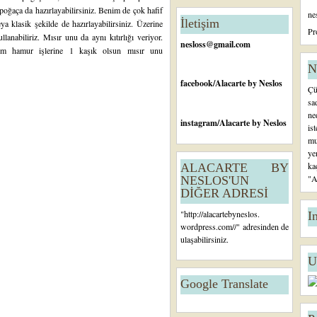
n
 poğaça da hazırlayabilirsiniz. Benim de çok hafif
ne
c
İletişim
 klasik şekilde de hazırlayabilirsiniz. Üzerine
e
Pr
lanabiliriz. Mısır unu da aynı kıtırlığı veriyor.
ki
nesloss@gmail.com
üm hamur işlerine 1 kaşık olsun mısır unu
K
a
N
yı
facebook
/Alacarte by Neslos
Çü
t
sa
ne
instagram
/Alacarte by Neslos
is
mu
ye
ka
ALACARTE BY
"A
NESLOS'UN
DİĞER ADRESİ
"
http://alacartebyneslos.
I
wordpress.com/
/" adresinden de
ulaşabilirsiniz.
U
Google Translate