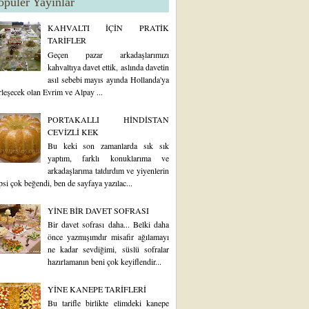
opüler Yayınlar
KAHVALTI İÇİN PRATİK
TARİFLER
Geçen pazar arkadaşlarımızı
kahvaltıya davet ettik, aslında davetin
asıl sebebi mayıs ayında Hollanda'ya
rleşecek olan Evrim ve Alpay ...
PORTAKALLI HİNDİSTAN
CEVİZLİ KEK
Bu keki son zamanlarda sık sık
yaptım, farklı konuklarıma ve
arkadaşlarıma tatdırdım ve yiyenlerin
psi çok beğendi, ben de sayfaya yazılac...
YİNE BİR DAVET SOFRASI
Bir davet sofrası daha... Belki daha
önce yazmışımdır misafir ağılamayı
ne kadar sevdiğimi, süslü sofralar
hazırlamanın beni çok keyiflendir...
YİNE KANEPE TARİFLERİ
Bu tarifle birlikte elimdeki kanepe