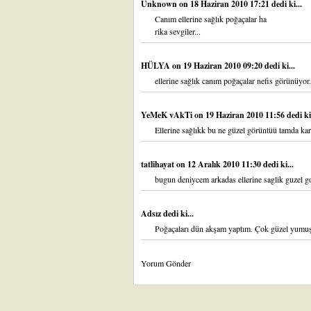
Unknown
on 18 Haziran 2010 17:21 dedi ki...
Canım ellerine sağlık poğaçalar ha
rika sevgiler...
HÜLYA
on 19 Haziran 2010 09:20 dedi ki...
ellerine sağlık canım poğaçalar nefis görünüyor.
YeMeK vAkTi
on 19 Haziran 2010 11:56 dedi ki.
Ellerine sağlıkk bu ne güzel görüntüü tamda ka
tatlihayat
on 12 Aralık 2010 11:30 dedi ki...
bugun deniycem arkadas ellerine saglik guzel go
Adsız dedi ki...
Poğaçaları dün akşam yaptım. Çok güzel yumuşa
Yorum Gönder