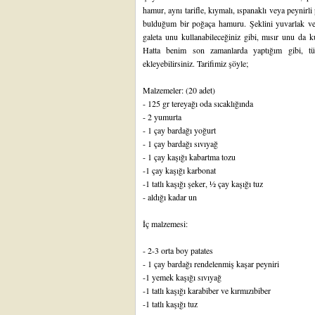
hamur, aynı tarifle, kıymalı, ıspanaklı veya peynirli
bulduğum bir poğaça hamuru. Şeklini yuvarlak veya
galeta unu kullanabileceğiniz gibi, mısır unu da kul
Hatta benim son zamanlarda yaptığım gibi, t
ekleyebilirsiniz. Tarifimiz şöyle;
Malzemeler: (20 adet)
- 125 gr tereyağı oda sıcaklığında
- 2 yumurta
- 1 çay bardağı yoğurt
- 1 çay bardağı sıvıyağ
- 1 çay kaşığı kabartma tozu
-1 çay kaşığı karbonat
-1 tatlı kaşığı şeker, ½ çay kaşığı tuz
- aldığı kadar un
İç malzemesi:
- 2-3 orta boy patates
- 1 çay bardağı rendelenmiş kaşar peyniri
-1 yemek kaşığı sıvıyağ
-1 tatlı kaşığı karabiber ve kırmızıbiber
-1 tatlı kaşığı tuz