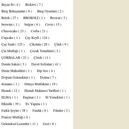
Beyaz Et
( 4 )
Bisküvi
( 7 )
Blog Buluşmaları
( 6 )
Blog Oyunları
( 2 )
Börek
( 27 )
BROKOLİ
( 1 )
Browni
( 3 )
brownie
( 1 )
bulgur
( 6 )
Ceviz
( 15 )
Cheesecake
( 23 )
Corba
( 21 )
Cupcake
( 1 )
Çay Keyfi
( 124 )
Çay Saati
( 125 )
Çikolata
( 28 )
Çilek
( 9 )
Çin Mutfağı
( 1 )
Çocuk Yemekleri
( 3 )
ÇORBALAR
( 21 )
Çörek
( 11 )
Damla Sakızı
( 3 )
Davet Sofraları
( 41 )
Deniz Mahsülleri
( 1 )
Dip Sos
( 4 )
Doğum Gelenekleri
( 1 )
Dolma
( 7 )
domates
( 1 )
Dünya Mutfakları
( 19 )
Ekmek
( 12 )
Ekmek Makinesi Tarifleri
( 1 )
ELMA
( 1 )
Enginar
( 1 )
Et Yemekleri
( 1 )
Etkinlik
( 39 )
Ev Yapımı
( 1 )
Farklı Şeyler
( 38 )
Fındık
( 6 )
Filmler
( 3 )
Fransız Mutfağı
( 6 )
Geleneksel Lezzetler
( 11 )
Gezi
( 8 )