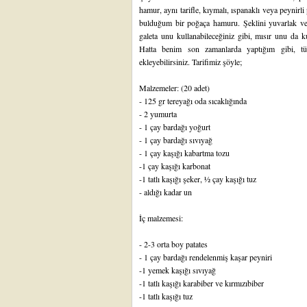
hamur, aynı tarifle, kıymalı, ıspanaklı veya peynirli
bulduğum bir poğaça hamuru. Şeklini yuvarlak veya
galeta unu kullanabileceğiniz gibi, mısır unu da kul
Hatta benim son zamanlarda yaptığım gibi, t
ekleyebilirsiniz. Tarifimiz şöyle;
Malzemeler: (20 adet)
- 125 gr tereyağı oda sıcaklığında
- 2 yumurta
- 1 çay bardağı yoğurt
- 1 çay bardağı sıvıyağ
- 1 çay kaşığı kabartma tozu
-1 çay kaşığı karbonat
-1 tatlı kaşığı şeker, ½ çay kaşığı tuz
- aldığı kadar un
İç malzemesi:
- 2-3 orta boy patates
- 1 çay bardağı rendelenmiş kaşar peyniri
-1 yemek kaşığı sıvıyağ
-1 tatlı kaşığı karabiber ve kırmızıbiber
-1 tatlı kaşığı tuz