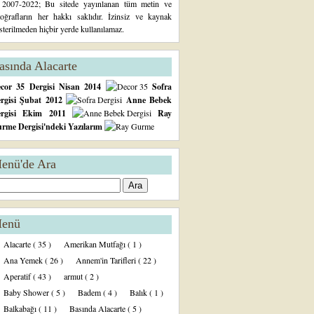
2007-2022; Bu sitede yayınlanan tüm metin ve
toğrafların her hakkı saklıdır. İzinsiz ve kaynak
sterilmeden hiçbir yerde kullanılamaz.
asında Alacarte
cor 35 Dergisi Nisan 2014
Sofra
rgisi Şubat 2012
Anne Bebek
ergisi Ekim 2011
Ray
rme Dergisi'ndeki Yazılarım
enü'de Ara
enü
Alacarte
( 35 )
Amerikan Mutfağı
( 1 )
Ana Yemek
( 26 )
Annem'in Tarifleri
( 22 )
Aperatif
( 43 )
armut
( 2 )
Baby Shower
( 5 )
Badem
( 4 )
Balık
( 1 )
Balkabağı
( 11 )
Basında Alacarte
( 5 )