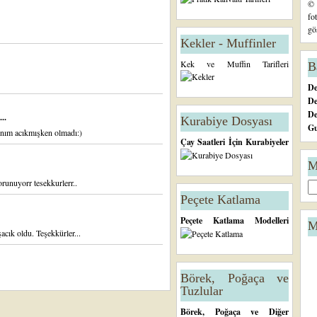
© 
fo
gö
Kekler - Muffinler
Kek ve Muffin Tarifleri
B
De
De
D
..
Kurabiye Dosyası
Gu
rnım acıkmışken olmadı:)
Çay Saatleri İçin Kurabiyeler
M
runuyorr tesekkurlerr..
Peçete Katlama
Peçete Katlama Modelleri
M
cık oldu. Teşekkürler...
Börek, Poğaça ve
Tuzlular
Börek, Poğaça ve Diğer