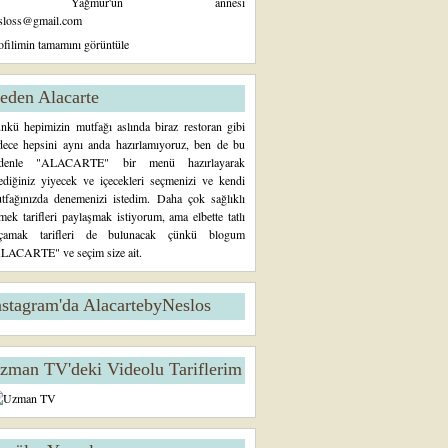
Yağmur'un annesi
sloss@gmail.com
ofilimin tamamını görüntüle
eden Alacarte
nkü hepimizin mutfağı aslında biraz restoran gibi
dece hepsini aynı anda hazırlamıyoruz, ben de bu
denle "ALACARTE" bir menü hazırlayarak
tediğiniz yiyecek ve içecekleri seçmenizi ve kendi
tfağınızda denemenizi istedim. Daha çok sağlıklı
mek tarifleri paylaşmak istiyorum, ama elbette tatlı
çamak tarifleri de bulunacak çünkü blogum
LACARTE" ve seçim size ait.
nstagram'da AlacartebyNeslos
zman TV'deki Videolu Tariflerim