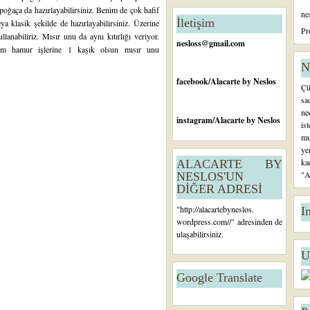
n
 poğaça da hazırlayabilirsiniz. Benim de çok hafif
ne
c
İletişim
 klasik şekilde de hazırlayabilirsiniz. Üzerine
e
Pr
lanabiliriz. Mısır unu da aynı kıtırlığı veriyor.
ki
nesloss@gmail.com
üm hamur işlerine 1 kaşık olsun mısır unu
K
a
N
yı
facebook
/Alacarte by Neslos
Çü
t
sa
ne
instagram
/Alacarte by Neslos
is
mu
ye
ka
ALACARTE BY
"A
NESLOS'UN
DİĞER ADRESİ
"
http://alacartebyneslos.
I
wordpress.com/
/" adresinden de
ulaşabilirsiniz.
U
Google Translate