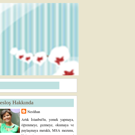
esloş Hakkında
Neslihan
Artık İstanbul'lu, yemek yapmaya,
öğrenmeye, gezmeye, okumaya ve
paylaşmaya meraklı, MSA mezunu,