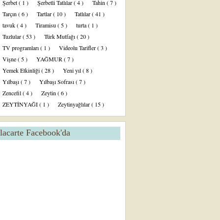
Şerbet
( 1 )
Şerbetli Tatlılar
( 4 )
Tahin
( 7 )
Tarçın
( 6 )
Tartlar
( 10 )
Tatlılar
( 41 )
tavuk
( 4 )
Tiramisu
( 5 )
turta
( 1 )
Tuzlular
( 53 )
Türk Mutfağı
( 20 )
TV programları
( 1 )
Videolu Tarifler
( 3 )
Vişne
( 5 )
YAĞMUR
( 7 )
Yemek Etkinliği
( 28 )
Yeni yıl
( 8 )
Yılbaşı
( 7 )
Yılbaşı Sofrası
( 7 )
Zencefil
( 4 )
Zeytin
( 6 )
ZEYTİNYAĞI
( 1 )
Zeytinyağlılar
( 15 )
lacarte Facebook'da