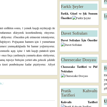
P
Farklı Şeyler
Farklı, Güzel ve Şık Sunum
İ
Önerileri
izi ezdikten sonra, 1 yemek kaşığı zeytinyağı ile
atlarımızı ekleyerek lezzetlendirmiş oluyoruz.
Davet Sofraları
zi ekliyoruz. (Önceden çok erimesini istemiyoruz,
Davet Sofraları İçin Öneriler
k dağılıyor). Poğaçanın hamuru için 1 yumurtanın
 memesi yumuşaklığında bir hamur yoğuruyoruz.
uzda açıp, içine 1 tatlı kaşığı patatesli içten
e once fırça yardımıyla yumurta akını sürüyoruz,
Cheesecake Dosyası
mış tepsiye birleşim yerleri alta gelecek şekilde
da üzeri pembeleşene kadar pişiriyoruz. Afiyet
Cheesecake Tarifleri ve Püf
B
Noktaları
El
ya
n :
gi
gi
Pratik Kahvaltı
Tarifleri
U
Kahvaltı Tarifleri