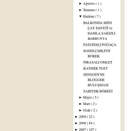
Ağustos
( 1 )
►
Temmuz
( 1 )
►
Haziran
( 7 )
▼
BALKONDA MİNİ
ÇAY DAVETİ ve
DAMLA SAKIZLI
BARBUNYA
PATATESLİ POĞAÇA
SOSİSLİ MİLFÖY
BÖREK
PIRASALI OMLET
KATMER TOST
SENSODYNE
BLOGGER
BULUŞMASI
SARIYER BÖREĞİ
Mayıs
( 5 )
►
Mart
( 2 )
►
Ocak
( 2 )
►
2009
( 22 )
►
2008
( 84 )
►
2007
( 107 )
►