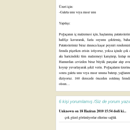
Üzeri için:
-Galeta unu veya mısır unu
Yapılışı:
Poğaçanın iç malzemesi için, haşlanmış patateslerim
hafifçe kavurarak, fazla suyunu çektirmiş, bahar
Patateslerimiz biraz ılınınca kaşar peyniri rendemi
fırında pişerken erisin istiyoruz, yoksa içinde ço
akı haricindeki tüm malzemeyi karıştırıp, kulap
Hamurdan cevizden biraz büyük parçalar alıp avucun
koyup yuvarlayarak şekil verin. Poğaçaların üzerin
sonra galeta unu veya mısır ununa batırıp, yağlanma
diziyoruz. 160 derecede önceden ısıtılmış fırın
olsun…
6 kişi yorumlamış /Siz de yorum yazı
Unknown
on 18 Haziran 2010 15:54 dedi ki...
çok güzel görünüyorlar ellerine sağlık