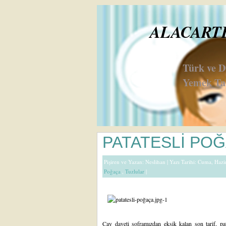
ALACARTE 
Türk ve 
Yemek Tar
PATATESLİ PO
Pişiren ve Yazan:
Neslihan
| Yazı Tarihi: Cuma, Haz
Poğaça
,
Tuzlular
|
Çay daveti soframızdan
eksik kalan son tarif, p