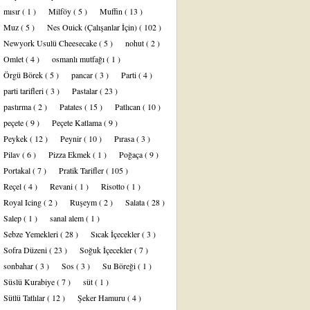
mısır
( 1 )
Milföy
( 5 )
Muffin
( 13 )
Muz
( 5 )
Nes Ouick (Çalışanlar İçin)
( 102 )
Newyork Usulü Cheesecake
( 5 )
nohut
( 2 )
Omlet
( 4 )
osmanlı mutfağı
( 1 )
Örgü Börek
( 5 )
pancar
( 3 )
Parti
( 4 )
parti tarifleri
( 3 )
Pastalar
( 23 )
pastırma
( 2 )
Patates
( 15 )
Patlıcan
( 10 )
peçete
( 9 )
Peçete Katlama
( 9 )
Peykek
( 12 )
Peynir
( 10 )
Pırasa
( 3 )
Pilav
( 6 )
Pizza Ekmek
( 1 )
Poğaça
( 9 )
Portakal
( 7 )
Pratik Tarifler
( 105 )
Reçel
( 4 )
Revani
( 1 )
Risotto
( 1 )
Royal Icing
( 2 )
Ruşeym
( 2 )
Salata
( 28 )
Salep
( 1 )
sanal alem
( 1 )
Sebze Yemekleri
( 28 )
Sıcak İçecekler
( 3 )
Sofra Düzeni
( 23 )
Soğuk İçecekler
( 7 )
sonbahar
( 3 )
Sos
( 3 )
Su Böreği
( 1 )
Süslü Kurabiye
( 7 )
süt
( 1 )
Sütlü Tatlılar
( 12 )
Şeker Hamuru
( 4 )