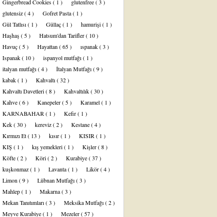
Gingerbread Cookies
( 1 )
glutenfree
( 3 )
glutensiz
( 4 )
Gofret Pasta
( 1 )
Gül Tatlısı
( 1 )
Güllaç
( 1 )
hamurişi
( 1 )
Haşhaş
( 5 )
Hatsum'dan Tarifler
( 10 )
Havuç
( 5 )
Hayattan
( 65 )
ıspanak
( 3 )
Ispanak
( 10 )
ispanyol mutfağı
( 1 )
italyan mutfağı
( 4 )
İtalyan Mutfağı
( 9 )
kabak
( 1 )
Kahvaltı
( 32 )
Kahvaltı Davetleri
( 8 )
Kahvaltılık
( 30 )
Kahve
( 6 )
Kanepeler
( 5 )
Karamel
( 1 )
KARNABAHAR
( 1 )
Kefir
( 1 )
Kek
( 30 )
kereviz
( 2 )
Kestane
( 4 )
Kırmızı Et
( 13 )
kısır
( 1 )
KISIR
( 1 )
KIŞ
( 1 )
kış yemekleri
( 1 )
Kişler
( 8 )
Köfte
( 2 )
Köri
( 2 )
Kurabiye
( 37 )
kuşkonmaz
( 1 )
Lavanta
( 1 )
Likör
( 4 )
Limon
( 9 )
Lübnan Mutfağı
( 3 )
Mahlep
( 1 )
Makarna
( 3 )
Mekan Tanıtımları
( 3 )
Meksika Mutfağı
( 2 )
Meyve Kurabiye
( 1 )
Mezeler
( 57 )