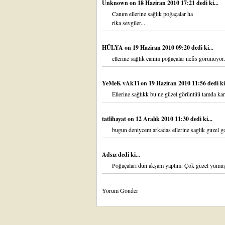
Unknown
on 18 Haziran 2010 17:21 dedi ki...
Canım ellerine sağlık poğaçalar ha
rika sevgiler...
HÜLYA
on 19 Haziran 2010 09:20 dedi ki...
ellerine sağlık canım poğaçalar nefis görünüyor.
YeMeK vAkTi
on 19 Haziran 2010 11:56 dedi ki.
Ellerine sağlıkk bu ne güzel görüntüü tamda ka
tatlihayat
on 12 Aralık 2010 11:30 dedi ki...
bugun deniycem arkadas ellerine saglik guzel go
Adsız dedi ki...
Poğaçaları dün akşam yaptım. Çok güzel yumuşa
Yorum Gönder