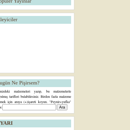
opüler Yayınlar
zleyiciler
ugün Ne Pişirsem?
inizdeki malzemeleri yazıp, bu malzemelerle
pılmış tarifleri bulabilirsiniz. Birden fazla malzeme
rmek için araya (+)işareti koyun. "Peynir+yufka"
bi
YARI