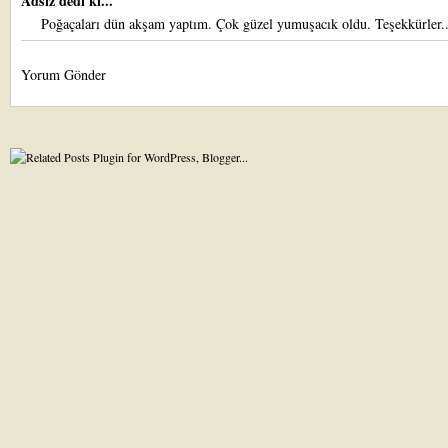
Adsız dedi ki...
Poğaçaları dün akşam yaptım. Çok güzel yumuşacık oldu. Teşekkürler..
Yorum Gönder