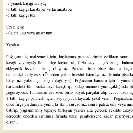
-1 yemek kaşığı sıvıyağ
-1 tatlı kaşığı karabiber ve kırmızıbiber
-1 tatlı kaşığı tuz
Üzeri için:
-Galeta unu veya mısır unu
Yapılışı:
Poğaçanın iç malzemesi için, haşlanmış patateslerimizi ezdikten sonra,
kaşığı zeytinyağı ile hafifçe kavurarak, fazla suyunu çektirmiş, bahara
ekleyerek lezzetlendirmiş oluyoruz. Patateslerimiz biraz ılınınca kaşar
rendemizi ekliyoruz. (Önceden çok erimesini istemiyoruz, fırında pişerk
istiyoruz, yoksa içinde çok dağılıyor). Poğaçanın hamuru için 1 yumurt
haricindeki tüm malzemeyi karıştırıp, kulap memesi yumuşaklığında b
yoğuruyoruz. Hamurdan cevizden biraz büyük parçalar alıp avucunuzda açı
1 tatlı kaşığı patatesli içten koyup yuvarlayarak şekil verin. Poğaçaları
once fırça yardımıyla yumurta akını sürüyoruz, sonra galeta unu veya mı
batırıp, yağlanmamış tepsiye birleşim yerleri alta gelecek şekilde diziy
derecede önceden ısıtılmış fırında üzeri pembeleşene kadar pişiriyoruz
olsun…