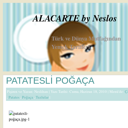
ALACARTE by Neslos
Türk ve Dünya Mutfağından
Yemek Tarifleri
PATATESLİ POĞAÇA
Pişiren ve Yazan:
Neslihan
| Yazı Tarihi: Cuma, Haziran 18, 2010 |
Menü'de:
Ç
,
Patates
,
Poğaça
,
Tuzlular
|