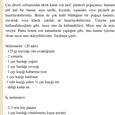
Çay daveti soframızdan
eksik kalan son tarif, patatesli poğaçamız, hamur
puf puf bir hamur, aynı tarifle, kıymalı, ıspanaklı veya peynirli p
hazırlayabilirsiniz. Benim de çok hafif bulduğum bir poğaça hamuru.
yuvarlak veya klasik şekilde de hazırlayabilirsiniz. Üzerine ga
kullanabileceğiniz gibi, mısır unu da kullanabiliriz. Mısır unu da aynı 
veriyor. Hatta benim son zamanlarda yaptığım gibi, tüm hamur işlerine
olsun mısır unu ekleyebilirsiniz. Tarifimiz şöyle;
Malzemeler: (20 adet)
- 125 gr tereyağı oda sıcaklığında
- 2 yumurta
- 1 çay bardağı yoğurt
- 1 çay bardağı sıvıyağ
- 1 çay kaşığı kabartma tozu
-1 çay kaşığı karbonat
-1 tatlı kaşığı şeker, ½ çay kaşığı tuz
- aldığı kadar un
İç malzemesi:
- 2-3 orta boy patates
- 1 çay bardağı rendelenmiş kaşar peyniri