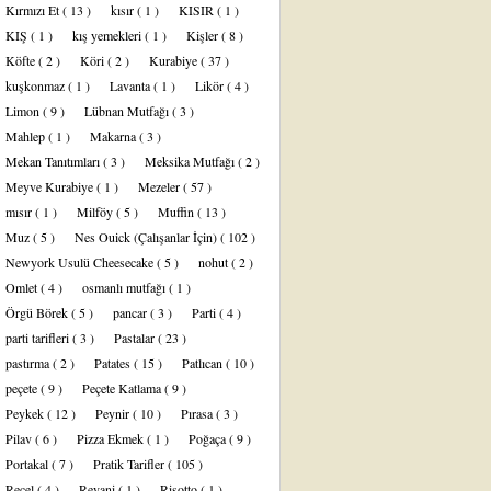
Kırmızı Et
( 13 )
kısır
( 1 )
KISIR
( 1 )
KIŞ
( 1 )
kış yemekleri
( 1 )
Kişler
( 8 )
Köfte
( 2 )
Köri
( 2 )
Kurabiye
( 37 )
kuşkonmaz
( 1 )
Lavanta
( 1 )
Likör
( 4 )
Limon
( 9 )
Lübnan Mutfağı
( 3 )
Mahlep
( 1 )
Makarna
( 3 )
Mekan Tanıtımları
( 3 )
Meksika Mutfağı
( 2 )
Meyve Kurabiye
( 1 )
Mezeler
( 57 )
mısır
( 1 )
Milföy
( 5 )
Muffin
( 13 )
Muz
( 5 )
Nes Ouick (Çalışanlar İçin)
( 102 )
Newyork Usulü Cheesecake
( 5 )
nohut
( 2 )
Omlet
( 4 )
osmanlı mutfağı
( 1 )
Örgü Börek
( 5 )
pancar
( 3 )
Parti
( 4 )
parti tarifleri
( 3 )
Pastalar
( 23 )
pastırma
( 2 )
Patates
( 15 )
Patlıcan
( 10 )
peçete
( 9 )
Peçete Katlama
( 9 )
Peykek
( 12 )
Peynir
( 10 )
Pırasa
( 3 )
Pilav
( 6 )
Pizza Ekmek
( 1 )
Poğaça
( 9 )
Portakal
( 7 )
Pratik Tarifler
( 105 )
Reçel
( 4 )
Revani
( 1 )
Risotto
( 1 )