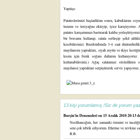
Yapılışı:
Patateslerimizi haşladıktan sonra, kabuklarını soy
tuzunu ve tereyağını ekleyip, iyice karıştıyoruz. A
patates karışımımızı bastırarak kalıba yerleştiriyoru
bir borcamı kullanıp, salata sertleşip şekil aldı
kesebilirsiniz) Buzdolabında 3-4 saat dinlendirdik
maydanozu yaprakları, siyah zeytin ve ikiye kestiğ
kısmı için frenk soğanı dallarını kullanıyoruz
kullanabilirsiniz.) Ağaç salatamızı süsledikten
maydanoz yaprakları serpiştirerek servis yapıyoruz..
13 kişi yorumlamış /Siz de yorum yaz
Burçin'in Denemeleri
on 15 Aralık 2010 20:13 de
Neslihancığım, her zamanki özenini ve inceliğ
seni çok tebrik ediyorum. Ellerine ve zevkine sağ
B.B.