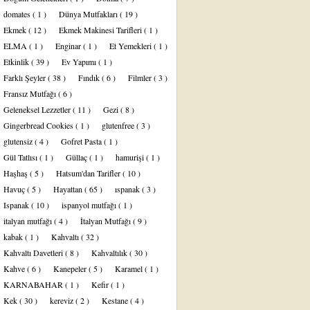
domates
( 1 )
Dünya Mutfakları
( 19 )
Ekmek
( 12 )
Ekmek Makinesi Tarifleri
( 1 )
ELMA
( 1 )
Enginar
( 1 )
Et Yemekleri
( 1 )
Etkinlik
( 39 )
Ev Yapımı
( 1 )
Farklı Şeyler
( 38 )
Fındık
( 6 )
Filmler
( 3 )
Fransız Mutfağı
( 6 )
Geleneksel Lezzetler
( 11 )
Gezi
( 8 )
Gingerbread Cookies
( 1 )
glutenfree
( 3 )
glutensiz
( 4 )
Gofret Pasta
( 1 )
Gül Tatlısı
( 1 )
Güllaç
( 1 )
hamurişi
( 1 )
Haşhaş
( 5 )
Hatsum'dan Tarifler
( 10 )
Havuç
( 5 )
Hayattan
( 65 )
ıspanak
( 3 )
Ispanak
( 10 )
ispanyol mutfağı
( 1 )
italyan mutfağı
( 4 )
İtalyan Mutfağı
( 9 )
kabak
( 1 )
Kahvaltı
( 32 )
Kahvaltı Davetleri
( 8 )
Kahvaltılık
( 30 )
Kahve
( 6 )
Kanepeler
( 5 )
Karamel
( 1 )
KARNABAHAR
( 1 )
Kefir
( 1 )
Kek
( 30 )
kereviz
( 2 )
Kestane
( 4 )