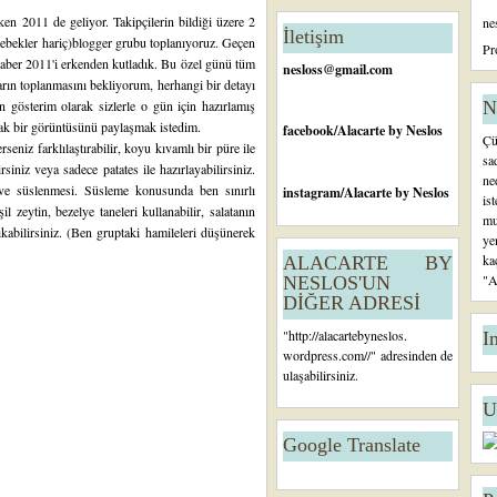
n
en 2011 de geliyor. Takipçilerin bildiği üzere 2
ne
c
İletişim
 bebekler hariç)blogger grubu toplanıyoruz. Geçen
e
Pr
raber 2011'i erkenden kutladık. Bu özel günü tüm
ki
nesloss@gmail.com
K
arın toplanmasını bekliyorum, herhangi bir detayı
a
gösterim olarak sizlerle o gün için hazırlamış
N
yı
fak bir görüntüsünü paylaşmak istedim.
facebook
/Alacarte by Neslos
Çü
t
erseniz farklılaştırabilir, koyu kıvamlı bir püre ile
sa
siniz veya sadece patates ile hazırlayabilirsiniz.
ne
i ve süslenmesi. Süsleme konusunda ben sınırlı
instagram
/Alacarte by Neslos
is
il zeytin, bezelye taneleri kullanabilir, salatanın
mu
kabilirsiniz. (Ben gruptaki hamileleri düşünerek
ye
ka
ALACARTE BY
"A
NESLOS'UN
DİĞER ADRESİ
"
http://alacartebyneslos.
I
wordpress.com/
/" adresinden de
ulaşabilirsiniz.
U
Google Translate