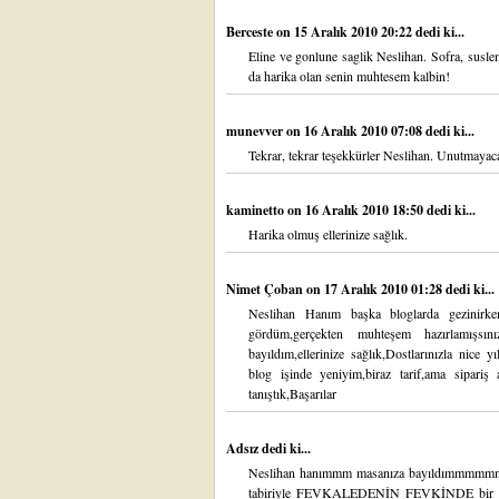
Berceste
on 15 Aralık 2010 20:22 dedi ki...
Eline ve gonlune saglik Neslihan. Sofra, suslem
da harika olan senin muhtesem kalbin!
munevver
on 16 Aralık 2010 07:08 dedi ki...
Tekrar, tekrar teşekkürler Neslihan. Unutmayaca
kaminetto
on 16 Aralık 2010 18:50 dedi ki...
Harika olmuş ellerinize sağlık.
Nimet Çoban
on 17 Aralık 2010 01:28 dedi ki...
Neslihan Hanım başka bloglarda gezinirken 
gördüm,gerçekten muhteşem hazırlamışsını
bayıldım,ellerinize sağlık,Dostlarınızla nice
blog işinde yeniyim,biraz tarif,ama sipariş
tanıştık,Başarılar
Adsız dedi ki...
Neslihan hanımmm masanıza bayıldımmmmm
tabiriyle FEVKALEDENİN FEVKİNDE bir s