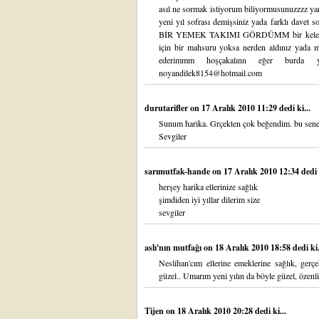
asıl ne sormak istiyorum biliyormusunuzzzz ya
yeni yıl sofrası demişsiniz yada farklı da
BİR YEMEK TAKIMI GÖRDÜMM bir kelebek 
için bir mahsuru yoksa nerden aldınız yada ma
ederimmm hoşçakalınn eğer burda 
noyandilek8154@hotmail.com
durutarifler
on 17 Aralık 2010 11:29 dedi ki...
Sunum harika. Grçekten çok beğendim. bu sene 
Sevgiler
sarımutfak-hande
on 17 Aralık 2010 12:34 dedi k
herşey harika ellerinize sağlık
şimdiden iyi yıllar dilerim size
sevgiler
aslı'nın mutfağı
on 18 Aralık 2010 18:58 dedi ki.
Neslihan'cım ellerine emeklerine sağlık, gerç
güzel.. Umarım yeni yılın da böyle güzel, özenli 
Tijen
on 18 Aralık 2010 20:28 dedi ki...