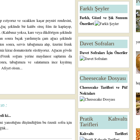
P
Farklı Şeyler
Farklı, Güzel ve Şık Sunum
up eziyoruz ve sıcakken kaşar peyniri rendesini,
Önerileri
ğaç şeklinde bir kalıbı streç film ile kaplayıp,
z. (Kalıbınız yoksa, kare veya dikdörtgen şeklinde
ktan sonra bıçak yardımıyla çam ağacı şeklinde
ye
Davet Sofraları
ten sonra, servis tabağımıza alıp, üzerini frenk
imiz kiraz domateslerle süslüyoruz. Ağacın gövde
Davet Sofraları İçin Öneriler
. (Frenk soğanı yerine maydanoz saplarını da
 sonra, tabağımıza ve salatamıza ince kıyılmış
 Afiyet olsun...
Cheesecake Dosyası
he
Cheesecake Tarifleri ve Püf
Noktaları
ın :
di ki...
Pratik Kahvaltı
ini yansıttığını düşündüğüm bu özenli sofra için
Tarifleri
lık...
Kahvaltı Tarifleri