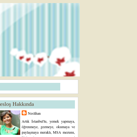
esloş Hakkında
Neslihan
Artık İstanbul'lu, yemek yapmaya,
öğrenmeye, gezmeye, okumaya ve
paylaşmaya meraklı, MSA mezunu,