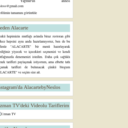
Yağmur'un annesi
sloss@gmail.com
ofilimin tamamını görüntüle
eden Alacarte
nkü hepimizin mutfağı aslında biraz restoran gibi
dece hepsini aynı anda hazırlamıyoruz, ben de bu
denle "ALACARTE" bir menü hazırlayarak
tediğiniz yiyecek ve içecekleri seçmenizi ve kendi
tfağınızda denemenizi istedim. Daha çok sağlıklı
mek tarifleri paylaşmak istiyorum, ama elbette tatlı
çamak tarifleri de bulunacak çünkü blogum
LACARTE" ve seçim size ait.
nstagram'da AlacartebyNeslos
zman TV'deki Videolu Tariflerim