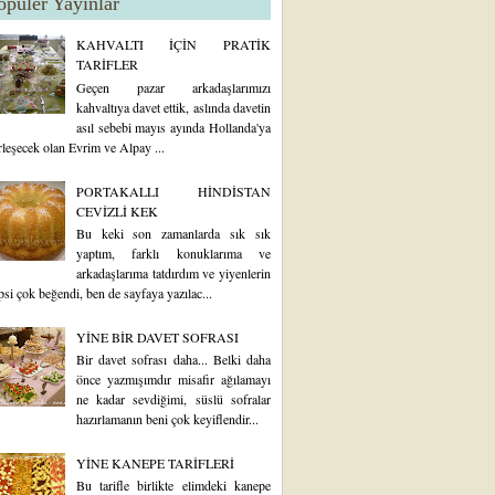
opüler Yayınlar
KAHVALTI İÇİN PRATİK
TARİFLER
Geçen pazar arkadaşlarımızı
kahvaltıya davet ettik, aslında davetin
asıl sebebi mayıs ayında Hollanda'ya
rleşecek olan Evrim ve Alpay ...
PORTAKALLI HİNDİSTAN
CEVİZLİ KEK
Bu keki son zamanlarda sık sık
yaptım, farklı konuklarıma ve
arkadaşlarıma tatdırdım ve yiyenlerin
psi çok beğendi, ben de sayfaya yazılac...
YİNE BİR DAVET SOFRASI
Bir davet sofrası daha... Belki daha
önce yazmışımdır misafir ağılamayı
ne kadar sevdiğimi, süslü sofralar
hazırlamanın beni çok keyiflendir...
YİNE KANEPE TARİFLERİ
Bu tarifle birlikte elimdeki kanepe