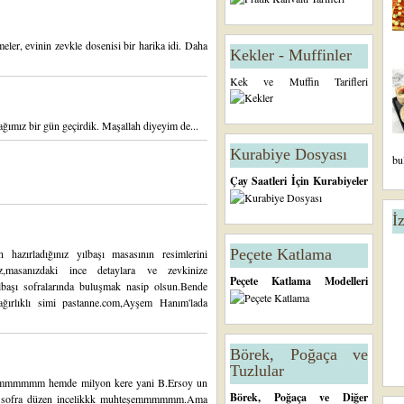
eler, evinin zevkle dosenisi bir harika idi. Daha
Kekler - Muffinler
Kek ve Muffin Tarifleri
ğımız bir gün geçirdik. Maşallah diyeyim de...
Kurabiye Dosyası
bu
Çay Saatleri İçin Kurabiyeler
İ
Peçete Katlama
hazırladığınız yılbaşı masasının resimlerini
z,masanızdaki ince detaylara ve zevkinize
Peçete Katlama Modelleri
 yılbaşı sofralarında buluşmak nasip olsun.Bende
 ağırlıklı simi pastanne.com,Ayşem Hanım'lada
Börek, Poğaça ve
Tuzlular
mmmmmm hemde milyon kere yani B.Ersoy un
Börek, Poğaça ve Diğer
ofra düzen incelikkk muhteşemmmmmm.Ama