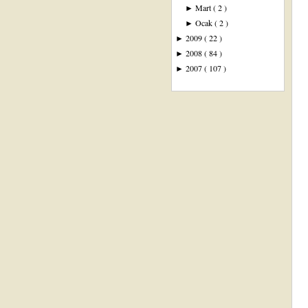
Mart
( 2 )
►
Ocak
( 2 )
►
2009
( 22 )
►
2008
( 84 )
►
2007
( 107 )
►