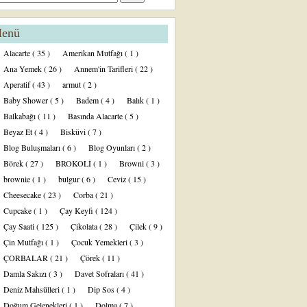
enü
Alacarte
( 35 )
Amerikan Mutfağı
( 1 )
Ana Yemek
( 26 )
Annem'in Tarifleri
( 22 )
Aperatif
( 43 )
armut
( 2 )
Baby Shower
( 5 )
Badem
( 4 )
Balık
( 1 )
Balkabağı
( 11 )
Basında Alacarte
( 5 )
Beyaz Et
( 4 )
Bisküvi
( 7 )
Blog Buluşmaları
( 6 )
Blog Oyunları
( 2 )
Börek
( 27 )
BROKOLİ
( 1 )
Browni
( 3 )
brownie
( 1 )
bulgur
( 6 )
Ceviz
( 15 )
Cheesecake
( 23 )
Corba
( 21 )
Cupcake
( 1 )
Çay Keyfi
( 124 )
Çay Saati
( 125 )
Çikolata
( 28 )
Çilek
( 9 )
Çin Mutfağı
( 1 )
Çocuk Yemekleri
( 3 )
ÇORBALAR
( 21 )
Çörek
( 11 )
Damla Sakızı
( 3 )
Davet Sofraları
( 41 )
Deniz Mahsülleri
( 1 )
Dip Sos
( 4 )
Doğum Gelenekleri
( 1 )
Dolma
( 7 )