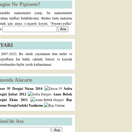
ugün Ne Pişirsem?
inizdeki malzemeleri yazıp, bu malzemelerle
pılmış tarifleri bulabilirsiniz. Birden fazla malzeme
rmek için araya (+)işareti koyun. "Peynir+yufka"
bi
YARI
2007-2022; Bu sitede yayınlanan tüm metin ve
toğrafların her hakkı saklıdır. İzinsiz ve kaynak
sterilmeden hiçbir yerde kullanılamaz.
asında Alacarte
cor 35 Dergisi Nisan 2014
Sofra
rgisi Şubat 2012
Anne Bebek
ergisi Ekim 2011
Ray
rme Dergisi'ndeki Yazılarım
enü'de Ara