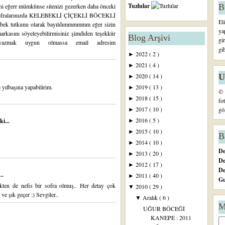
Tuzlular
B
ni eğerr mümkünse sitenizi gezerken daha önceki
vet sofralarınızda KELEBEKLİ ÇİÇEKLİ BÖCEKLİ
El
tutkunu olarak bayıldımmmmmm eğer sizin
ya
rkasını söyeleyebilirmisiniz şimdiden teşekkür
Blog Arşivi
gi
yazmak uygun olmassa email adresim
gi
2022
( 2 )
►
2021
( 4 )
►
U
2020
( 14 )
►
yılbaşına yapabilirim.
2019
( 13 )
►
© 
2018
( 15 )
►
fo
2017
( 10 )
gö
►
2016
( 5 )
i...
►
2015
( 10 )
►
B
2014
( 10 )
►
De
2013
( 20 )
►
De
2012
( 17 )
►
D
..
2011
( 40 )
►
Gu
ekten de nefis bir sofra olmuş.. Her detay çok
2010
( 29 )
▼
ve şık geçer :) Sevgiler..
Aralık
( 6 )
▼
M
UĞUR BÖCEĞİ
KANEPE : 2011