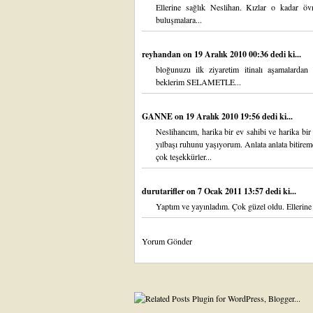
Ellerine sağlık Neslihan. Kızlar o kadar öv
buluşmalara...
reyhandan
on 19 Aralık 2010 00:36 dedi ki...
bloğunuzu ilk ziyaretim itinalı aşamalardan 
beklerim SELAMETLE...
GANNE
on 19 Aralık 2010 19:56 dedi ki...
Neslihancım, harika bir ev sahibi ve harika bi
yılbaşı ruhunu yaşıyorum. Anlata anlata bitir
çok teşekkürler...
durutarifler
on 7 Ocak 2011 13:57 dedi ki...
Yaptım ve yayınladım. Çok güzel oldu. Ellerine 
Yorum Gönder