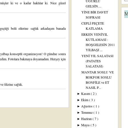
UĞURLU
müşler ki ve o kadar haklılar ki. Nice güzel
GELSİN....
YİNE BİR DAVET
M
SOFRASI
CEPLİ PEÇETE
geçtiği belli ellerine sağlık arkadaşım banada
KATLAMA
ERKEN YENİYIL
KUTLAMASI :
HOŞGELESİN 2011
YILBAŞI ...
r yılbaşı konseptli organizasyon! O gündne sonra
YENİ YIL SALATASI
emedim. Fotolara bakmaya doyamadım. Herşey için
(PATATES
SALATASI)
MANTAR SOSLU VE
ROKFOR SOSLU
BONFİLE ve ET
ve fikrine sağlık.
NASIL P...
Kasım
( 2 )
►
Ekim
( 3 )
►
Ağustos
( 1 )
►
Temmuz
( 1 )
►
Haziran
( 7 )
►
Mayıs
( 5 )
►