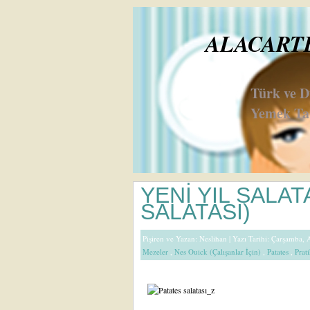
ALACARTE 
Türk ve 
Yemek Tar
YENİ YIL SALAT
SALATASI)
Pişiren ve Yazan:
Neslihan
| Yazı Tarihi: Çarşamba, 
Mezeler
,
Nes Ouick (Çalışanlar İçin)
,
Patates
,
Prati