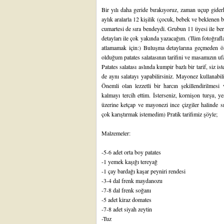
Bir yılı daha geride bırakıyoruz, zaman uçup giderk
aylık aralarla 12 kişilik (çocuk, bebek ve beklenen
cumartesi de sıra bendeydi. Grubun 11 üyesi ile be
detayları ile çok yakında yazacağım. (Tüm fotoğrafl
atlamamak için:) Buluşma detaylarına geçmeden ön 
olduğum patates salatasının tarifini ve masamızın u
Patates salatası aslında kumpir bazlı bir tarif, siz ist
de aynı salatayı yapabilirsiniz. Mayonez kullanabilir
Önemli olan lezzetli bir harcın şekillendirilmes
kalmayı tercih ettim. İsterseniz, kornişon turşu, yeş
üzerine ketçap ve mayonezi ince çizgiler halinde sı
çok karıştırmak istemedim) Pratik tarifimiz şöyle;
Malzemeler:
-5-6 adet orta boy patates
-1 yemek kaşığı tereyağ
-1 çay bardağı kaşar peyniri rendesi
-3-4 dal frenk maydanozu
-7-8 dal frenk soğanı
-5 adet kiraz domates
-7-8 adet siyah zeytin
-Tuz