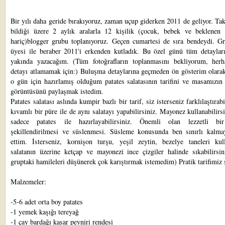
Bir yılı daha geride bırakıyoruz, zaman uçup giderken 2011 de geliyor. Tak
bildiği üzere 2 aylık aralarla 12 kişilik (çocuk, bebek ve beklenen 
hariç)blogger grubu toplanıyoruz. Geçen cumartesi de sıra bendeydi. G
üyesi ile beraber 2011'i erkenden kutladık. Bu özel günü tüm detayları
yakında yazacağım. (Tüm fotoğrafların toplanmasını bekliyorum, herh
detayı atlamamak için:) Buluşma detaylarına geçmeden ön gösterim olarak
o gün için hazırlamış olduğum patates salatasının tarifini ve masamızın
görüntüsünü paylaşmak istedim.
Patates salatası aslında kumpir bazlı bir tarif, siz isterseniz farklılaştırabi
kıvamlı bir püre ile de aynı salatayı yapabilirsiniz. Mayonez kullanabilirs
sadece patates ile hazırlayabilirsiniz. Önemli olan lezzetli bi
şekillendirilmesi ve süslenmesi. Süsleme konusunda ben sınırlı kalmay
ettim. İsterseniz, kornişon turşu, yeşil zeytin, bezelye taneleri kulla
salatanın üzerine ketçap ve mayonezi ince çizgiler halinde sıkabilirsin
gruptaki hamileleri düşünerek çok karıştırmak istemedim) Pratik tarifimiz 
Malzemeler:
-5-6 adet orta boy patates
-1 yemek kaşığı tereyağ
-1 çay bardağı kaşar peyniri rendesi