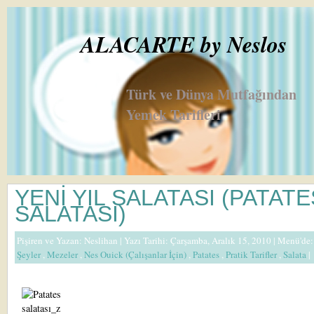
ALACARTE by Neslos
Türk ve Dünya Mutfağından
Yemek Tarifleri
YENİ YIL SALATASI (PATATE
SALATASI)
Pişiren ve Yazan:
Neslihan
| Yazı Tarihi: Çarşamba, Aralık 15, 2010 |
Menü'de
Şeyler
,
Mezeler
,
Nes Ouick (Çalışanlar İçin)
,
Patates
,
Pratik Tarifler
,
Salata
|