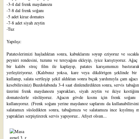
-3-4 dal frenk maydanozu
-7-8 dal frenk soğanı
-5 adet kiraz domates
-7-8 adet siyah zeytin
-Tuz
Yapılışı:
Patateslerimizi haşladıktan sonra, kabuklarını soyup eziyoruz ve sıcakk
peyniri rendesini, tuzunu ve tereyağını ekleyip, iyice karıştıyoruz. Ağaç
bir kalıbı streç film ile kaplayıp, patates karışımımızı bastırara
yerleştiriyoruz. (Kalıbınız yoksa, kare veya dikdörtgen şeklinde bir
kullanıp, salata sertleşip şekil aldıktan sonra bıçak yardımıyla çam ağacı
kesebilirsiniz) Buzdolabında 3-4 saat dinlendirdikten sonra, servis tabağım
üzerini frenk maydanozu yaprakları, siyah zeytin ve ikiye kestiğim
domateslerle süslüyoruz. Ağacın gövde kısmı için frenk soğanı d
kullanıyoruz. (Frenk soğanı yerine maydanoz saplarını da kullanabilirsin
salatamızı süsledikten sonra, tabağımıza ve salatamıza ince kıyılmış 
yaprakları serpiştirerek servis yapıyoruz.. Afiyet olsun...