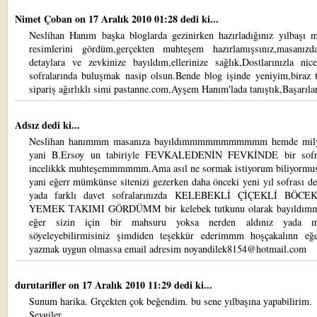
Nimet Çoban
on 17 Aralık 2010 01:28 dedi ki...
Neslihan Hanım başka bloglarda gezinirken hazırladığınız yılbaşı m
resimlerini gördüm,gerçekten muhteşem hazırlamışsınız,masanızd
detaylara ve zevkinize bayıldım,ellerinize sağlık,Dostlarınızla nic
sofralarında buluşmak nasip olsun.Bende blog işinde yeniyim,biraz t
sipariş ağırlıklı simi pastanne.com,Ayşem Hanım'lada tanıştık,Başarıla
Adsız dedi ki...
Neslihan hanımmm masanıza bayıldımmmmmmmmmmm hemde mily
yani B.Ersoy un tabiriyle FEVKALEDENİN FEVKİNDE bir sofr
incelikkk muhteşemmmmmm.Ama asıl ne sormak istiyorum biliyormu
yani eğerr mümkünse sitenizi gezerken daha önceki yeni yıl sofrası d
yada farklı davet sofralarınızda KELEBEKLİ ÇİÇEKLİ BÖCE
YEMEK TAKIMI GÖRDÜMM bir kelebek tutkunu olarak bayıld
eğer sizin için bir mahsuru yoksa nerden aldınız yada ma
söyeleyebilirmisiniz şimdiden teşekkür ederimmm hoşçakalınn eğ
yazmak uygun olmassa email adresim noyandilek8154@hotmail.com
durutarifler
on 17 Aralık 2010 11:29 dedi ki...
Sunum harika. Grçekten çok beğendim. bu sene yılbaşına yapabilirim.
Sevgiler