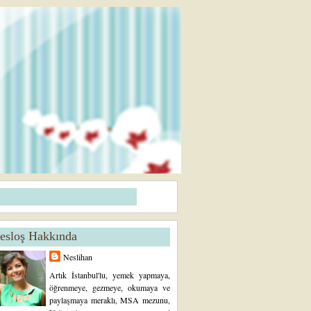
esloş Hakkında
Neslihan
Artık İstanbul'lu, yemek yapmaya,
öğrenmeye, gezmeye, okumaya ve
paylaşmaya meraklı, MSA mezunu,