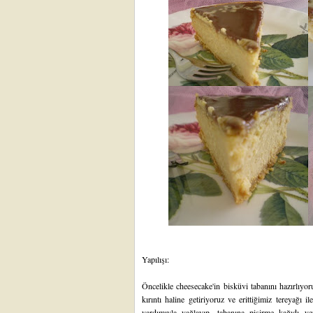
Yapılışı:
Öncelikle cheesecake'in bisküvi tabanını hazırlıyo
kırıntı haline getiriyoruz ve erittiğimiz tereyağı il
yardımıyla yağlayıp, tabanına pişirme kağıdı yer