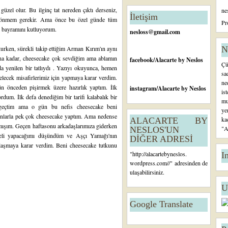
n
el olur. Bu ilginç tat nereden çıktı derseniz,
ne
c
İletişim
dönmem gerekir. Ama önce bu özel günde tüm
e
Pr
k bayramını kutluyorum.
ki
nesloss@gmail.com
K
a
urken, sürekli takip ettiğim
Arman Kırım'ın
aynı
N
yı
ana kadar, cheesecake çok sevdiğim ama ablamın
facebook
/Alacarte by Neslos
Çü
t
da yenilen bir tatlıydı . Yazıyı okuyunca, hemen
sa
lecek misafirlerimiz için yapmaya karar verdim.
ne
ün önceden pişirmek üzere hazırlık yaptım. İlk
instagram
/Alacarte by Neslos
is
m. İlk defa denediğim bir tarifi kalabalık bir
mu
zgeçtim ama o gün bu nefis cheesecake beni
ye
onlarla pek çok cheesecake yaptım. Ama nedense
ka
ALACARTE BY
mışım. Geçen haftasonu arkadaşlarımıza giderken
"A
NESLOS'UN
 neli yapacağımı düşündüm ve Aşçı Yamağı'nın
DİĞER ADRESİ
paylaşmaya karar verdim. Beni cheesecake tutkunu
"
http://alacartebyneslos.
I
wordpress.com/
/" adresinden de
ulaşabilirsiniz.
U
Google Translate