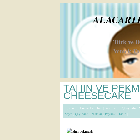
ALACARTE 
Türk ve 
Yemek Tar
TAHİN VE PEKM
CHEESECAKE
Pişiren ve Yazan:
Neslihan
| Yazı Tarihi: Çarşamba, 
Keyfi
,
Çay Saati
,
Pastalar
,
Peykek
,
Tahin
|