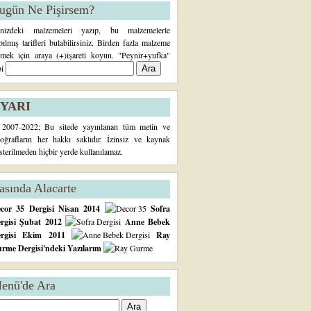
ugün Ne Pişirsem?
inizdeki malzemeleri yazıp, bu malzemelerle
pılmış tarifleri bulabilirsiniz. Birden fazla malzeme
rmek için araya (+)işareti koyun. "Peynir+yufka"
bi
YARI
2007-2022; Bu sitede yayınlanan tüm metin ve
toğrafların her hakkı saklıdır. İzinsiz ve kaynak
sterilmeden hiçbir yerde kullanılamaz.
asında Alacarte
cor 35 Dergisi Nisan 2014
Sofra
rgisi Şubat 2012
Anne Bebek
ergisi Ekim 2011
Ray
rme Dergisi'ndeki Yazılarım
enü'de Ara