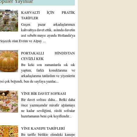
opüler Yayınlar
KAHVALTI İÇİN PRATİK
TARİFLER
Geçen pazar arkadaşlarımızı
kahvaltıya davet ettik, aslında davetin
asıl sebebi mayıs ayında Hollanda'ya
rleşecek olan Evrim ve Alpay ...
PORTAKALLI HİNDİSTAN
CEVİZLİ KEK
Bu keki son zamanlarda sık sık
yaptım, farklı konuklarıma ve
arkadaşlarıma tatdırdım ve yiyenlerin
psi çok beğendi, ben de sayfaya yazılac...
YİNE BİR DAVET SOFRASI
Bir davet sofrası daha... Belki daha
önce yazmışımdır misafir ağılamayı
ne kadar sevdiğimi, süslü sofralar
hazırlamanın beni çok keyiflendir...
YİNE KANEPE TARİFLERİ
Bu tarifle birlikte elimdeki kanepe