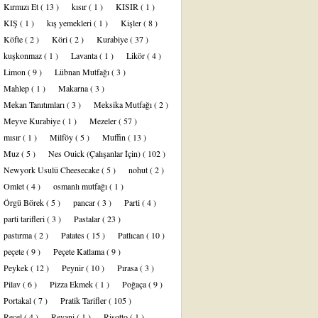
Kırmızı Et
( 13 )
kısır
( 1 )
KISIR
( 1 )
KIŞ
( 1 )
kış yemekleri
( 1 )
Kişler
( 8 )
Köfte
( 2 )
Köri
( 2 )
Kurabiye
( 37 )
kuşkonmaz
( 1 )
Lavanta
( 1 )
Likör
( 4 )
Limon
( 9 )
Lübnan Mutfağı
( 3 )
Mahlep
( 1 )
Makarna
( 3 )
Mekan Tanıtımları
( 3 )
Meksika Mutfağı
( 2 )
Meyve Kurabiye
( 1 )
Mezeler
( 57 )
mısır
( 1 )
Milföy
( 5 )
Muffin
( 13 )
Muz
( 5 )
Nes Ouick (Çalışanlar İçin)
( 102 )
Newyork Usulü Cheesecake
( 5 )
nohut
( 2 )
Omlet
( 4 )
osmanlı mutfağı
( 1 )
Örgü Börek
( 5 )
pancar
( 3 )
Parti
( 4 )
parti tarifleri
( 3 )
Pastalar
( 23 )
pastırma
( 2 )
Patates
( 15 )
Patlıcan
( 10 )
peçete
( 9 )
Peçete Katlama
( 9 )
Peykek
( 12 )
Peynir
( 10 )
Pırasa
( 3 )
Pilav
( 6 )
Pizza Ekmek
( 1 )
Poğaça
( 9 )
Portakal
( 7 )
Pratik Tarifler
( 105 )
Reçel
( 4 )
Revani
( 1 )
Risotto
( 1 )