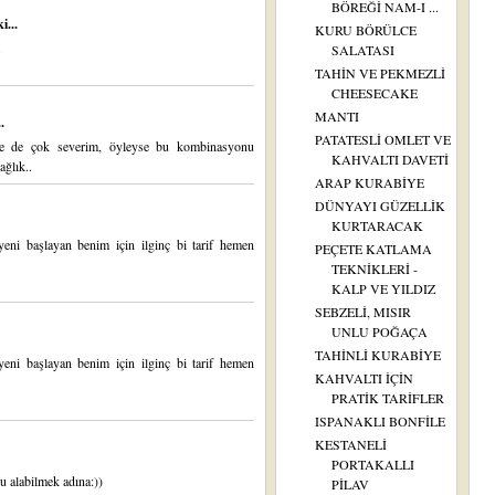
BÖREĞİ NAM-I ...
i...
KURU BÖRÜLCE
SALATASI
TAHİN VE PEKMEZLİ
CHEESECAKE
MANTI
.
PATATESLİ OMLET VE
e de çok severim, öyleyse bu kombinasyonu
KAHVALTI DAVETİ
ağlık..
ARAP KURABİYE
DÜNYAYI GÜZELLİK
KURTARACAK
eni başlayan benim için ilginç bi tarif hemen
PEÇETE KATLAMA
TEKNİKLERİ -
KALP VE YILDIZ
SEBZELİ, MISIR
UNLU POĞAÇA
TAHİNLİ KURABİYE
eni başlayan benim için ilginç bi tarif hemen
KAHVALTI İÇİN
PRATİK TARİFLER
ISPANAKLI BONFİLE
KESTANELİ
PORTAKALLI
u alabilmek adına:))
PİLAV