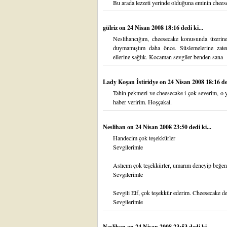
Bu arada lezzeti yerinde olduğuna eminin cheese
gülriz
on 24 Nisan 2008 18:16 dedi ki...
Neslihancığım, cheesecake konusunda üzerine 
duymamıştım daha önce. Süslemelerine zate
ellerine sağlık. Kocaman sevgiler benden sana
Lady Koşan İstiridye
on 24 Nisan 2008 18:16 ded
Tahin pekmezi ve cheesecake i çok severim, o 
haber veririm. Hoşçakal.
Neslihan
on 24 Nisan 2008 23:50 dedi ki...
Handecim çok teşekkürler
Sevgilerimle
Aslıcım çok teşekkürler, umarım deneyip beğen
Sevgilerimle
Sevgili Elf, çok teşekkür ederim. Cheesecake d
Sevgilerimle
Neslihan
on 24 Nisan 2008 23:53 dedi ki...