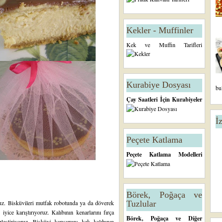
Kekler - Muffinler
Kek ve Muffin Tarifleri
Kurabiye Dosyası
bu
Çay Saatleri İçin Kurabiyeler
İ
Peçete Katlama
Peçete Katlama Modelleri
Börek, Poğaça ve
ruz. Bisküvileri mutfak robotunda ya da döverek
Tuzlular
e iyice karıştırıyoruz. Kalıbının kenarlarını fırça
Börek, Poğaça ve Diğer
leştiriyoruz. Bisküvi karışımını kek kalıbının