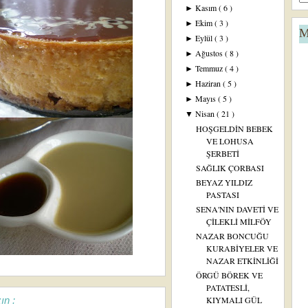
Kasım
( 6 )
►
Ekim
( 3 )
►
M
Eylül
( 3 )
►
Ağustos
( 8 )
►
Temmuz
( 4 )
►
Haziran
( 5 )
►
Mayıs
( 5 )
►
Nisan
( 21 )
▼
HOŞGELDİN BEBEK
VE LOHUSA
ŞERBETİ
SAĞLIK ÇORBASI
BEYAZ YILDIZ
PASTASI
SENA'NIN DAVETİ VE
ÇİLEKLİ MİLFÖY
NAZAR BONCUĞU
KURABİYELER VE
NAZAR ETKİNLİĞİ
ÖRGÜ BÖREK VE
PATATESLİ,
ın :
KIYMALI GÜL