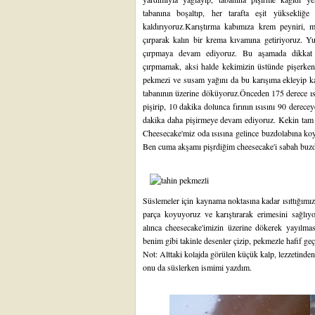
tabanına boşaltıp, her tarafta eşit yüksekliğe
kaldırıyoruz.Karıştırma kabımıza krem peyniri, mı
çırparak kalın bir krema kıvamına getiriyoruz. Yum
çırpmaya devam ediyoruz. Bu aşamada dikkat 
çırpmamak, aksi halde kekimizin üstünde pişerken ç
pekmezi ve susam yağını da bu karışıma ekleyip kar
tabanının üzerine döküyoruz.Önceden 175 derece ısı
pişirip, 10 dakika dolunca fırının ısısını 90 derec
dakika daha pişirmeye devam ediyoruz. Kekin tam or
Cheesecake'miz oda ısısına gelince buzdolabına koy
Ben cuma akşamı pişrdiğim cheesecake'i sabah buzdo
Süslemeler için kaynama noktasına kadar ısıttığımız
parça koyuyoruz ve karıştırarak erimesini sağlıy
alınca cheesecake'imizin üzerine dökerek yayılmas
benim gibi takinle desenler çizip, pekmezle hafif geçi
Not: Alttaki kolajda görülen küçük kalp, lezzetinde
onu da süslerken ismimi yazdım.