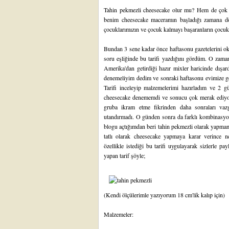
Tahin pekmezli cheesecake olur mu? Hem de çok güz
benim cheesecake maceramın başladığı zamana 
çocuklarımızın ve çocuk kalmayı başaranların çocu
Bundan 3 sene kadar önce haftasonu gazetelerini ok
soru eşliğinde bu tarifi yazdığını gördüm. O zam
Amerika'dan getirdiği hazır mixler haricinde dışar
denemeliyim dedim ve sonraki haftasonu evimize ge
Tarifi inceleyip malzemelerimi hazırladım ve 2 g
cheesecake denememdi ve sonucu çok merak ediyordu
gruba ikram etme fikrinden daha sonraları va
utandırmadı. O günden sonra da farklı kombinasy
blogu açtığımdan beri tahin pekmezli olarak yapma
tatlı olarak cheesecake yapmaya karar verince
özellikle istediği bu tarifi uygulayarak sizlerle 
yapan tarif şöyle;
(Kendi ölçülerimle yazıyorum 18 cm'lik kalıp için)
Malzemeler: