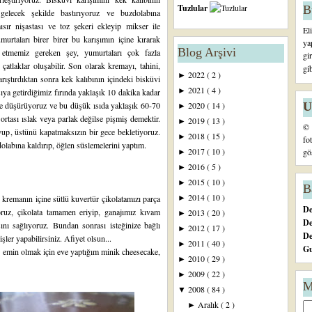
Tuzlular
B
 gelecek şekilde bastırıyoruz ve buzdolabına
sır nişastası ve toz şekeri ekleyip mikser ile
El
urtaları birer birer bu karışımın içine kırarak
ya
Blog Arşivi
etmemiz gereken şey, yumurtaları çok fazla
gi
atlaklar oluşabilir. Son olarak kremayı, tahini,
gi
2022
( 2 )
►
ıştırdıktan sonra kek kalıbının içindeki bisküvi
2021
( 4 )
►
ya getirdiğimiz fırında yaklaşık 10 dakika kadar
U
eye düşürüyoruz ve bu düşük ısıda yaklaşık 60-70
2020
( 14 )
►
tası ıslak veya parlak değilse pişmiş demektir.
2019
( 13 )
►
© 
up, üstünü kapatmaksızın bir gece bekletiyoruz.
2018
( 15 )
►
fo
labına kaldırıp, öğlen süslemelerini yaptım.
2017
( 10 )
gö
►
2016
( 5 )
►
2015
( 10 )
►
B
2014
( 10 )
 kremanın içine sütlü kuvertür çikolatamızı parça
►
De
oruz, çikolata tamamen eriyip, ganajımız kıvam
2013
( 20 )
►
De
ını sağlıyoruz. Bundan sonrası isteğinize bağlı
2012
( 17 )
►
D
şler yapabilirsiniz. Afiyet olsun...
2011
( 40 )
►
Gu
n emin olmak için eve yaptığım minik cheesecake,
2010
( 29 )
►
2009
( 22 )
►
M
2008
( 84 )
▼
Aralık
( 2 )
►