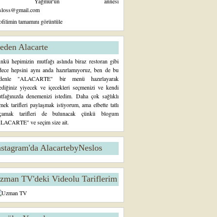
Yağmur'un annesi
sloss@gmail.com
ofilimin tamamını görüntüle
eden Alacarte
nkü hepimizin mutfağı aslında biraz restoran gibi
dece hepsini aynı anda hazırlamıyoruz, ben de bu
denle "ALACARTE" bir menü hazırlayarak
tediğiniz yiyecek ve içecekleri seçmenizi ve kendi
tfağınızda denemenizi istedim. Daha çok sağlıklı
mek tarifleri paylaşmak istiyorum, ama elbette tatlı
çamak tarifleri de bulunacak çünkü blogum
LACARTE" ve seçim size ait.
nstagram'da AlacartebyNeslos
zman TV'deki Videolu Tariflerim