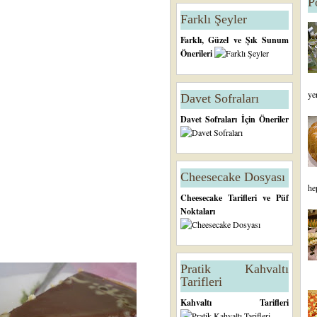
P
Farklı Şeyler
Farklı, Güzel ve Şık Sunum
Önerileri
ye
Davet Sofraları
Davet Sofraları İçin Öneriler
Cheesecake Dosyası
he
Cheesecake Tarifleri ve Püf
Noktaları
Pratik Kahvaltı
Tarifleri
Kahvaltı Tarifleri