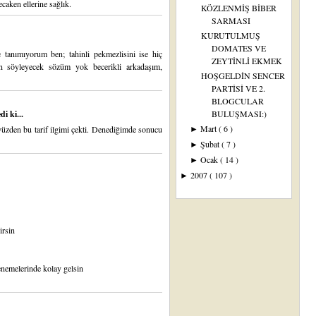
caken ellerine sağlık.
KÖZLENMİŞ BİBER
SARMASI
KURUTULMUŞ
DOMATES VE
tanımıyorum ben; tahinli pekmezlisini ise hiç
ZEYTİNLİ EKMEK
n söyleyecek sözüm yok becerikli arkadaşım,
HOŞGELDİN SENCER
PARTİSİ VE 2.
BLOGCULAR
i ki...
BULUŞMASI:)
Mart
( 6 )
yüzden bu tarif ilgimi çekti. Denediğimde sonucu
►
Şubat
( 7 )
►
Ocak
( 14 )
►
2007
( 107 )
►
irsin
enemelerinde kolay gelsin