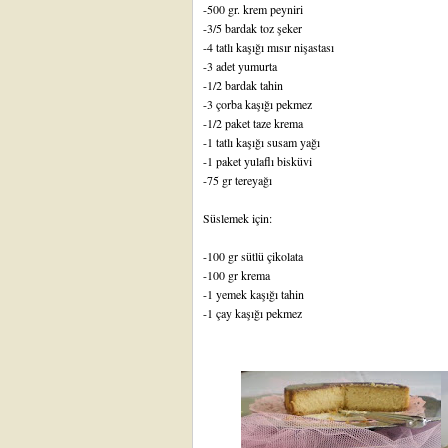
-500 gr. krem peyniri
-3/5 bardak toz şeker
-4 tatlı kaşığı mısır nişastası
-3 adet yumurta
-1/2 bardak tahin
-3 çorba kaşığı pekmez
-1/2 paket taze krema
-1 tatlı kaşığı susam yağı
-1 paket yulaflı bisküvi
-75 gr tereyağı
Süslemek için:
-100 gr sütlü çikolata
-100 gr krema
-1 yemek kaşığı tahin
-1 çay kaşığı pekmez