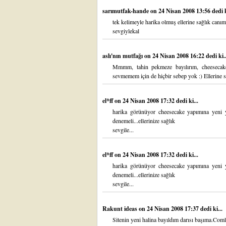
sarımutfak-hande
on 24 Nisan 2008 13:56 dedi k
tek kelimeyle harika olmuş ellerine sağlık canım
sevgiylekal
aslı'nın mutfağı
on 24 Nisan 2008 16:22 dedi ki..
Mmmm, tahin pekmeze bayılırım, cheesecak
sevmemem için de hiçbir sebep yok :) Ellerine s
el*ff
on 24 Nisan 2008 17:32 dedi ki...
harika görünüyor cheesecake yapımına yeni y
denemeli...ellerinize sağlık
sevgile...
el*ff
on 24 Nisan 2008 17:32 dedi ki...
harika görünüyor cheesecake yapımına yeni y
denemeli...ellerinize sağlık
sevgile...
Rakunt ideas
on 24 Nisan 2008 17:37 dedi ki...
Sitenin yeni halina bayıldım darısı başıma.Coml