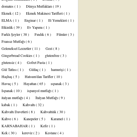
domates
( 1 )
Dünya Mutfakları
( 19 )
Ekmek
( 12 )
Ekmek Makinesi Tarifleri
( 1 )
ELMA
( 1 )
Enginar
( 1 )
Et Yemekleri
( 1 )
Etkinlik
( 39 )
Ev Yapımı
( 1 )
Farklı Şeyler
( 38 )
Fındık
( 6 )
Filmler
( 3 )
Fransız Mutfağı
( 6 )
Geleneksel Lezzetler
( 11 )
Gezi
( 8 )
Gingerbread Cookies
( 1 )
glutenfree
( 3 )
glutensiz
( 4 )
Gofret Pasta
( 1 )
Gül Tatlısı
( 1 )
Güllaç
( 1 )
hamurişi
( 1 )
Haşhaş
( 5 )
Hatsum'dan Tarifler
( 10 )
Havuç
( 5 )
Hayattan
( 65 )
ıspanak
( 3 )
Ispanak
( 10 )
ispanyol mutfağı
( 1 )
italyan mutfağı
( 4 )
İtalyan Mutfağı
( 9 )
kabak
( 1 )
Kahvaltı
( 32 )
Kahvaltı Davetleri
( 8 )
Kahvaltılık
( 30 )
Kahve
( 6 )
Kanepeler
( 5 )
Karamel
( 1 )
KARNABAHAR
( 1 )
Kefir
( 1 )
Kek
( 30 )
kereviz
( 2 )
Kestane
( 4 )