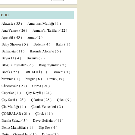
enü
Alacarte
( 35 )
Amerikan Mutfağı
( 1 )
Ana Yemek
( 26 )
Annem'in Tarifleri
( 22 )
Aperatif
( 43 )
armut
( 2 )
Baby Shower
( 5 )
Badem
( 4 )
Balık
( 1 )
Balkabağı
( 11 )
Basında Alacarte
( 5 )
Beyaz Et
( 4 )
Bisküvi
( 7 )
Blog Buluşmaları
( 6 )
Blog Oyunları
( 2 )
Börek
( 27 )
BROKOLİ
( 1 )
Browni
( 3 )
brownie
( 1 )
bulgur
( 6 )
Ceviz
( 15 )
Cheesecake
( 23 )
Corba
( 21 )
Cupcake
( 1 )
Çay Keyfi
( 124 )
Çay Saati
( 125 )
Çikolata
( 28 )
Çilek
( 9 )
Çin Mutfağı
( 1 )
Çocuk Yemekleri
( 3 )
ÇORBALAR
( 21 )
Çörek
( 11 )
Damla Sakızı
( 3 )
Davet Sofraları
( 41 )
Deniz Mahsülleri
( 1 )
Dip Sos
( 4 )
Doğum Gelenekleri
( 1 )
Dolma
( 7 )