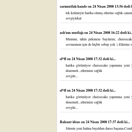
sarımutfak-hande
on 24 Nisan 2008 13:56 dedi k
tek kelimeyle harika olmuş ellerine sağlık canım
sevgiylekal
aslı'nın mutfağı
on 24 Nisan 2008 16:22 dedi ki..
Mmmm, tahin pekmeze bayılırım, cheesecak
sevmemem için de hiçbir sebep yok :) Ellerine s
el*ff
on 24 Nisan 2008 17:32 dedi ki...
harika görünüyor cheesecake yapımına yeni y
denemeli...ellerinize sağlık
sevgile...
el*ff
on 24 Nisan 2008 17:32 dedi ki...
harika görünüyor cheesecake yapımına yeni y
denemeli...ellerinize sağlık
sevgile...
Rakunt ideas
on 24 Nisan 2008 17:37 dedi ki...
Sitenin yeni halina bayıldım darısı başıma.Coml