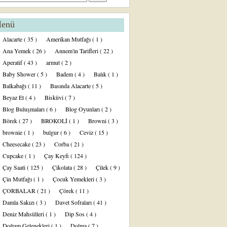
enü
Alacarte
( 35 )
Amerikan Mutfağı
( 1 )
Ana Yemek
( 26 )
Annem'in Tarifleri
( 22 )
Aperatif
( 43 )
armut
( 2 )
Baby Shower
( 5 )
Badem
( 4 )
Balık
( 1 )
Balkabağı
( 11 )
Basında Alacarte
( 5 )
Beyaz Et
( 4 )
Bisküvi
( 7 )
Blog Buluşmaları
( 6 )
Blog Oyunları
( 2 )
Börek
( 27 )
BROKOLİ
( 1 )
Browni
( 3 )
brownie
( 1 )
bulgur
( 6 )
Ceviz
( 15 )
Cheesecake
( 23 )
Corba
( 21 )
Cupcake
( 1 )
Çay Keyfi
( 124 )
Çay Saati
( 125 )
Çikolata
( 28 )
Çilek
( 9 )
Çin Mutfağı
( 1 )
Çocuk Yemekleri
( 3 )
ÇORBALAR
( 21 )
Çörek
( 11 )
Damla Sakızı
( 3 )
Davet Sofraları
( 41 )
Deniz Mahsülleri
( 1 )
Dip Sos
( 4 )
Doğum Gelenekleri
( 1 )
Dolma
( 7 )