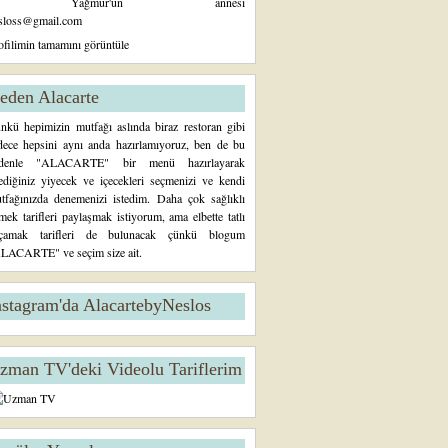
Yağmur'un annesi
sloss@gmail.com
ofilimin tamamını görüntüle
eden Alacarte
nkü hepimizin mutfağı aslında biraz restoran gibi
dece hepsini aynı anda hazırlamıyoruz, ben de bu
denle "ALACARTE" bir menü hazırlayarak
tediğiniz yiyecek ve içecekleri seçmenizi ve kendi
tfağınızda denemenizi istedim. Daha çok sağlıklı
mek tarifleri paylaşmak istiyorum, ama elbette tatlı
çamak tarifleri de bulunacak çünkü blogum
LACARTE" ve seçim size ait.
nstagram'da AlacartebyNeslos
zman TV'deki Videolu Tariflerim