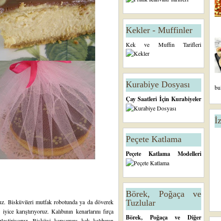
Kekler - Muffinler
Kek ve Muffin Tarifleri
Kurabiye Dosyası
bu
Çay Saatleri İçin Kurabiyeler
İ
Peçete Katlama
Peçete Katlama Modelleri
Börek, Poğaça ve
ruz. Bisküvileri mutfak robotunda ya da döverek
Tuzlular
e iyice karıştırıyoruz. Kalıbının kenarlarını fırça
Börek, Poğaça ve Diğer
leştiriyoruz. Bisküvi karışımını kek kalıbının