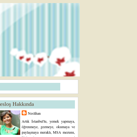
esloş Hakkında
Neslihan
Artık İstanbul'lu, yemek yapmaya,
öğrenmeye, gezmeye, okumaya ve
paylaşmaya meraklı, MSA mezunu,