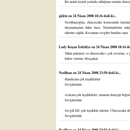
Bu arada lezzeti yerinde olduğuna eminin cheese
gülriz
on 24 Nisan 2008 18:16 dedi ki...
Neslihancığım, cheesecake konusunda üzerine 
duymamıştım daha önce. Süslemelerine zate
ellerine sağlık. Kocaman sevgiler benden sana
Lady Koşan İstiridye
on 24 Nisan 2008 18:16 ded
Tahin pekmezi ve cheesecake i çok severim, o 
haber veririm. Hoşçakal.
Neslihan
on 24 Nisan 2008 23:50 dedi ki...
Handecim çok teşekkürler
Sevgilerimle
Aslıcım çok teşekkürler, umarım deneyip beğen
Sevgilerimle
Sevgili Elf, çok teşekkür ederim. Cheesecake d
Sevgilerimle
Neslihan
on 24 Nisan 2008 23:53 dedi ki...