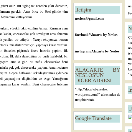
n
el olur. Bu ilginç tat nereden çıktı derseniz,
ne
c
İletişim
dönmem gerekir. Ama önce bu özel günde tüm
e
Pr
k bayramını kutluyorum.
ki
nesloss@gmail.com
K
a
urken, sürekli takip ettiğim
Arman Kırım'ın
aynı
N
yı
ana kadar, cheesecake çok sevdiğim ama ablamın
facebook
/Alacarte by Neslos
Çü
t
da yenilen bir tatlıydı . Yazıyı okuyunca, hemen
sa
lecek misafirlerimiz için yapmaya karar verdim.
ne
ün önceden pişirmek üzere hazırlık yaptım. İlk
instagram
/Alacarte by Neslos
is
m. İlk defa denediğim bir tarifi kalabalık bir
mu
zgeçtim ama o gün bu nefis cheesecake beni
ye
onlarla pek çok cheesecake yaptım. Ama nedense
ka
ALACARTE BY
mışım. Geçen haftasonu arkadaşlarımıza giderken
"A
NESLOS'UN
 neli yapacağımı düşündüm ve Aşçı Yamağı'nın
DİĞER ADRESİ
paylaşmaya karar verdim. Beni cheesecake tutkunu
"
http://alacartebyneslos.
I
wordpress.com/
/" adresinden de
ulaşabilirsiniz.
U
Google Translate