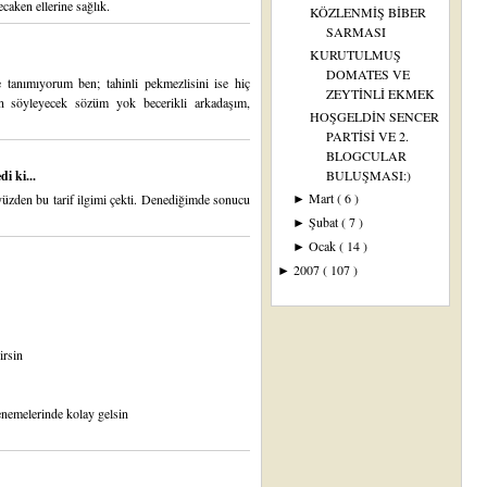
caken ellerine sağlık.
KÖZLENMİŞ BİBER
SARMASI
KURUTULMUŞ
DOMATES VE
tanımıyorum ben; tahinli pekmezlisini ise hiç
ZEYTİNLİ EKMEK
n söyleyecek sözüm yok becerikli arkadaşım,
HOŞGELDİN SENCER
PARTİSİ VE 2.
BLOGCULAR
i ki...
BULUŞMASI:)
Mart
( 6 )
yüzden bu tarif ilgimi çekti. Denediğimde sonucu
►
Şubat
( 7 )
►
Ocak
( 14 )
►
2007
( 107 )
►
irsin
enemelerinde kolay gelsin