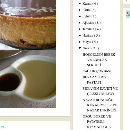
Kasım
( 6 )
►
Ekim
( 3 )
►
M
Eylül
( 3 )
►
Ağustos
( 8 )
►
Temmuz
( 4 )
►
Haziran
( 5 )
►
Mayıs
( 5 )
►
Nisan
( 21 )
▼
HOŞGELDİN BEBEK
VE LOHUSA
ŞERBETİ
SAĞLIK ÇORBASI
BEYAZ YILDIZ
PASTASI
SENA'NIN DAVETİ VE
ÇİLEKLİ MİLFÖY
NAZAR BONCUĞU
KURABİYELER VE
NAZAR ETKİNLİĞİ
ÖRGÜ BÖREK VE
PATATESLİ,
ın :
KIYMALI GÜL