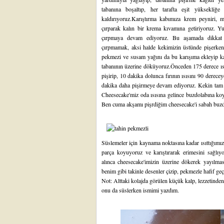
tabanına boşaltıp, her tarafta eşit yüksekliğe
kaldırıyoruz.Karıştırma kabımıza krem peyniri, mı
çırparak kalın bir krema kıvamına getiriyoruz. Yum
çırpmaya devam ediyoruz. Bu aşamada dikkat 
çırpmamak, aksi halde kekimizin üstünde pişerken ç
pekmezi ve susam yağını da bu karışıma ekleyip kar
tabanının üzerine döküyoruz.Önceden 175 derece ısı
pişirip, 10 dakika dolunca fırının ısısını 90 derec
dakika daha pişirmeye devam ediyoruz. Kekin tam or
Cheesecake'miz oda ısısına gelince buzdolabına koy
Ben cuma akşamı pişrdiğim cheesecake'i sabah buzdo
Süslemeler için kaynama noktasına kadar ısıttığımız
parça koyuyoruz ve karıştırarak erimesini sağlıy
alınca cheesecake'imizin üzerine dökerek yayılmas
benim gibi takinle desenler çizip, pekmezle hafif geçi
Not: Alttaki kolajda görülen küçük kalp, lezzetinde
onu da süslerken ismimi yazdım.