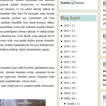
Tuzlular
B
 gelecek şekilde bastırıyoruz ve buzdolabına
sır nişastası ve toz şekeri ekleyip mikser ile
El
urtaları birer birer bu karışımın içine kırarak
ya
Blog Arşivi
etmemiz gereken şey, yumurtaları çok fazla
gi
atlaklar oluşabilir. Son olarak kremayı, tahini,
gi
2022
( 2 )
►
ıştırdıktan sonra kek kalıbının içindeki bisküvi
2021
( 4 )
►
ya getirdiğimiz fırında yaklaşık 10 dakika kadar
U
eye düşürüyoruz ve bu düşük ısıda yaklaşık 60-70
2020
( 14 )
►
tası ıslak veya parlak değilse pişmiş demektir.
2019
( 13 )
►
© 
up, üstünü kapatmaksızın bir gece bekletiyoruz.
2018
( 15 )
►
fo
labına kaldırıp, öğlen süslemelerini yaptım.
2017
( 10 )
gö
►
2016
( 5 )
►
2015
( 10 )
►
B
2014
( 10 )
 kremanın içine sütlü kuvertür çikolatamızı parça
►
De
oruz, çikolata tamamen eriyip, ganajımız kıvam
2013
( 20 )
►
De
ını sağlıyoruz. Bundan sonrası isteğinize bağlı
2012
( 17 )
►
D
şler yapabilirsiniz. Afiyet olsun...
2011
( 40 )
►
Gu
n emin olmak için eve yaptığım minik cheesecake,
2010
( 29 )
►
2009
( 22 )
►
M
2008
( 84 )
▼
Aralık
( 2 )
►