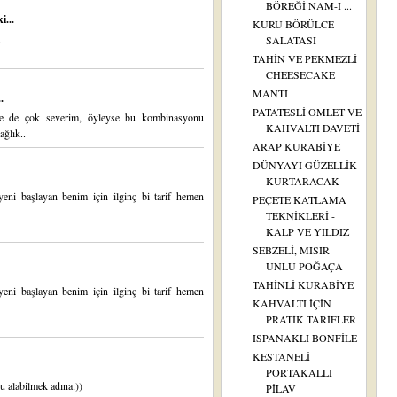
BÖREĞİ NAM-I ...
i...
KURU BÖRÜLCE
SALATASI
TAHİN VE PEKMEZLİ
CHEESECAKE
MANTI
.
PATATESLİ OMLET VE
e de çok severim, öyleyse bu kombinasyonu
KAHVALTI DAVETİ
ağlık..
ARAP KURABİYE
DÜNYAYI GÜZELLİK
KURTARACAK
eni başlayan benim için ilginç bi tarif hemen
PEÇETE KATLAMA
TEKNİKLERİ -
KALP VE YILDIZ
SEBZELİ, MISIR
UNLU POĞAÇA
TAHİNLİ KURABİYE
eni başlayan benim için ilginç bi tarif hemen
KAHVALTI İÇİN
PRATİK TARİFLER
ISPANAKLI BONFİLE
KESTANELİ
PORTAKALLI
u alabilmek adına:))
PİLAV