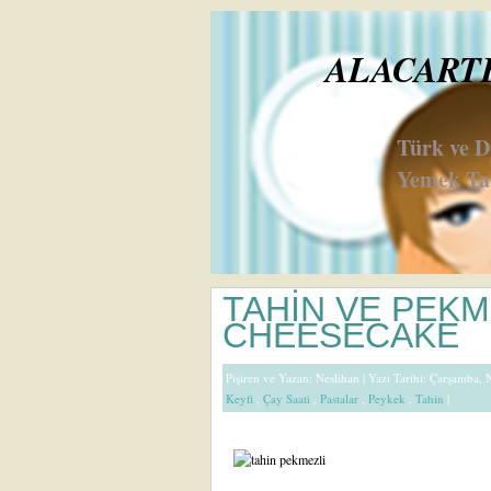
ALACARTE 
Türk ve 
Yemek Tar
TAHİN VE PEKM
CHEESECAKE
Pişiren ve Yazan:
Neslihan
| Yazı Tarihi: Çarşamba, 
Keyfi
,
Çay Saati
,
Pastalar
,
Peykek
,
Tahin
|