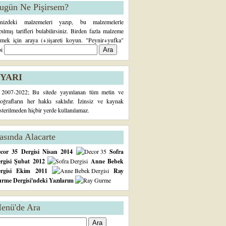
ugün Ne Pişirsem?
inizdeki malzemeleri yazıp, bu malzemelerle
pılmış tarifleri bulabilirsiniz. Birden fazla malzeme
rmek için araya (+)işareti koyun. "Peynir+yufka"
bi
YARI
2007-2022; Bu sitede yayınlanan tüm metin ve
toğrafların her hakkı saklıdır. İzinsiz ve kaynak
sterilmeden hiçbir yerde kullanılamaz.
asında Alacarte
cor 35 Dergisi Nisan 2014
Sofra
rgisi Şubat 2012
Anne Bebek
ergisi Ekim 2011
Ray
rme Dergisi'ndeki Yazılarım
enü'de Ara