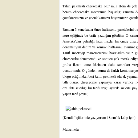
Tahin pekmezli cheesecake olur mu? Hem de çok güz
benim cheesecake maceramın başladığı zamana 
çocuklarımızın ve çocuk kalmayı başaranların çocu
Bundan 3 sene kadar önce haftasonu gazetelerini ok
soru eşliğinde bu tarifi yazdığını gördüm. O zam
Amerika'dan getirdiği hazır mixler haricinde dışar
denemeliyim dedim ve sonraki haftasonu evimize ge
Tarifi inceleyip malzemelerimi hazırladım ve 2 g
cheesecake denememdi ve sonucu çok merak ediyordu
gruba ikram etme fikrinden daha sonraları va
utandırmadı. O günden sonra da farklı kombinasy
blogu açtığımdan beri tahin pekmezli olarak yapma
tatlı olarak cheesecake yapmaya karar verince
özellikle istediği bu tarifi uygulayarak sizlerle 
yapan tarif şöyle;
(Kendi ölçülerimle yazıyorum 18 cm'lik kalıp için)
Malzemeler: