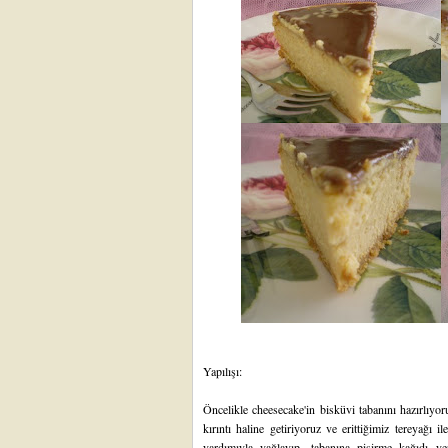
Yapılışı:
Öncelikle cheesecake'in bisküvi tabanını hazırlıyo
kırıntı haline getiriyoruz ve erittiğimiz tereyağı il
yardımıyla yağlayıp, tabanına pişirme kağıdı yer