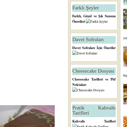
P
Farklı Şeyler
Farklı, Güzel ve Şık Sunum
Önerileri
ye
Davet Sofraları
Davet Sofraları İçin Öneriler
Cheesecake Dosyası
he
Cheesecake Tarifleri ve Püf
Noktaları
Pratik Kahvaltı
Tarifleri
Kahvaltı Tarifleri