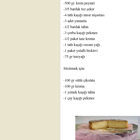
-500 gr. krem peyniri
-3/5 bardak toz şeker
-4 tatlı kaşığı mısır nişastası
-3 adet yumurta
-1/2 bardak tahin
-3 çorba kaşığı pekmez
-1/2 paket taze krema
-1 tatlı kaşığı susam yağı
-1 paket yulaflı bisküvi
-75 gr tereyağı
Süslemek için:
-100 gr sütlü çikolata
-100 gr krema
-1 yemek kaşığı tahin
-1 çay kaşığı pekmez