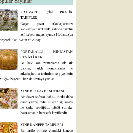
opüler Yayınlar
KAHVALTI İÇİN PRATİK
TARİFLER
Geçen pazar arkadaşlarımızı
kahvaltıya davet ettik, aslında davetin
asıl sebebi mayıs ayında Hollanda'ya
rleşecek olan Evrim ve Alpay ...
PORTAKALLI HİNDİSTAN
CEVİZLİ KEK
Bu keki son zamanlarda sık sık
yaptım, farklı konuklarıma ve
arkadaşlarıma tatdırdım ve yiyenlerin
psi çok beğendi, ben de sayfaya yazılac...
YİNE BİR DAVET SOFRASI
Bir davet sofrası daha... Belki daha
önce yazmışımdır misafir ağılamayı
ne kadar sevdiğimi, süslü sofralar
hazırlamanın beni çok keyiflendir...
YİNE KANEPE TARİFLERİ
Bu tarifle birlikte elimdeki kanepe