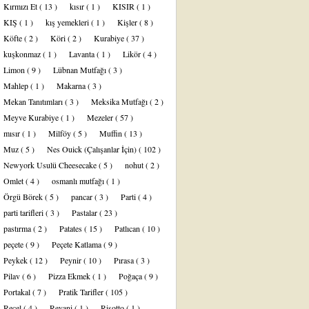
Kırmızı Et
( 13 )
kısır
( 1 )
KISIR
( 1 )
KIŞ
( 1 )
kış yemekleri
( 1 )
Kişler
( 8 )
Köfte
( 2 )
Köri
( 2 )
Kurabiye
( 37 )
kuşkonmaz
( 1 )
Lavanta
( 1 )
Likör
( 4 )
Limon
( 9 )
Lübnan Mutfağı
( 3 )
Mahlep
( 1 )
Makarna
( 3 )
Mekan Tanıtımları
( 3 )
Meksika Mutfağı
( 2 )
Meyve Kurabiye
( 1 )
Mezeler
( 57 )
mısır
( 1 )
Milföy
( 5 )
Muffin
( 13 )
Muz
( 5 )
Nes Ouick (Çalışanlar İçin)
( 102 )
Newyork Usulü Cheesecake
( 5 )
nohut
( 2 )
Omlet
( 4 )
osmanlı mutfağı
( 1 )
Örgü Börek
( 5 )
pancar
( 3 )
Parti
( 4 )
parti tarifleri
( 3 )
Pastalar
( 23 )
pastırma
( 2 )
Patates
( 15 )
Patlıcan
( 10 )
peçete
( 9 )
Peçete Katlama
( 9 )
Peykek
( 12 )
Peynir
( 10 )
Pırasa
( 3 )
Pilav
( 6 )
Pizza Ekmek
( 1 )
Poğaça
( 9 )
Portakal
( 7 )
Pratik Tarifler
( 105 )
Reçel
( 4 )
Revani
( 1 )
Risotto
( 1 )