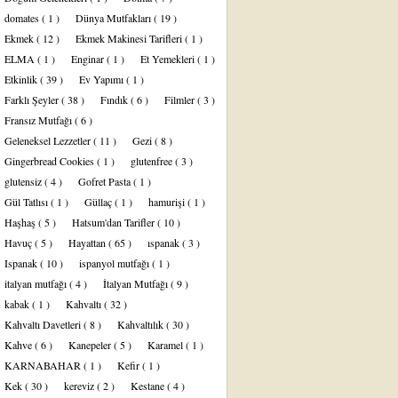
domates
( 1 )
Dünya Mutfakları
( 19 )
Ekmek
( 12 )
Ekmek Makinesi Tarifleri
( 1 )
ELMA
( 1 )
Enginar
( 1 )
Et Yemekleri
( 1 )
Etkinlik
( 39 )
Ev Yapımı
( 1 )
Farklı Şeyler
( 38 )
Fındık
( 6 )
Filmler
( 3 )
Fransız Mutfağı
( 6 )
Geleneksel Lezzetler
( 11 )
Gezi
( 8 )
Gingerbread Cookies
( 1 )
glutenfree
( 3 )
glutensiz
( 4 )
Gofret Pasta
( 1 )
Gül Tatlısı
( 1 )
Güllaç
( 1 )
hamurişi
( 1 )
Haşhaş
( 5 )
Hatsum'dan Tarifler
( 10 )
Havuç
( 5 )
Hayattan
( 65 )
ıspanak
( 3 )
Ispanak
( 10 )
ispanyol mutfağı
( 1 )
italyan mutfağı
( 4 )
İtalyan Mutfağı
( 9 )
kabak
( 1 )
Kahvaltı
( 32 )
Kahvaltı Davetleri
( 8 )
Kahvaltılık
( 30 )
Kahve
( 6 )
Kanepeler
( 5 )
Karamel
( 1 )
KARNABAHAR
( 1 )
Kefir
( 1 )
Kek
( 30 )
kereviz
( 2 )
Kestane
( 4 )