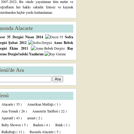
2007-2022; Bu sitede yayınlanan tüm metin ve
toğrafların her hakkı saklıdır. İzinsiz ve kaynak
sterilmeden hiçbir yerde kullanılamaz.
asında Alacarte
cor 35 Dergisi Nisan 2014
Sofra
rgisi Şubat 2012
Anne Bebek
ergisi Ekim 2011
Ray
rme Dergisi'ndeki Yazılarım
enü'de Ara
enü
Alacarte
( 35 )
Amerikan Mutfağı
( 1 )
Ana Yemek
( 26 )
Annem'in Tarifleri
( 22 )
Aperatif
( 43 )
armut
( 2 )
Baby Shower
( 5 )
Badem
( 4 )
Balık
( 1 )
Balkabağı
( 11 )
Basında Alacarte
( 5 )