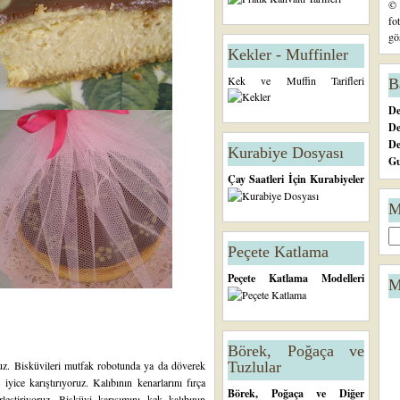
© 
fo
gö
Kekler - Muffinler
Kek ve Muffin Tarifleri
B
De
De
D
Kurabiye Dosyası
Gu
Çay Saatleri İçin Kurabiyeler
M
Peçete Katlama
Peçete Katlama Modelleri
M
Börek, Poğaça ve
ruz. Bisküvileri mutfak robotunda ya da döverek
Tuzlular
e iyice karıştırıyoruz. Kalıbının kenarlarını fırça
Börek, Poğaça ve Diğer
leştiriyoruz. Bisküvi karışımını kek kalıbının