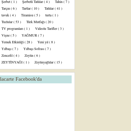
Şerbet
( 1 )
Şerbetli Tatlılar
( 4 )
Tahin
( 7 )
Tarçın
( 6 )
Tartlar
( 10 )
Tatlılar
( 41 )
tavuk
( 4 )
Tiramisu
( 5 )
turta
( 1 )
Tuzlular
( 53 )
Türk Mutfağı
( 20 )
TV programları
( 1 )
Videolu Tarifler
( 3 )
Vişne
( 5 )
YAĞMUR
( 7 )
Yemek Etkinliği
( 28 )
Yeni yıl
( 8 )
Yılbaşı
( 7 )
Yılbaşı Sofrası
( 7 )
Zencefil
( 4 )
Zeytin
( 6 )
ZEYTİNYAĞI
( 1 )
Zeytinyağlılar
( 15 )
lacarte Facebook'da