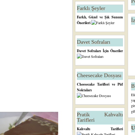
P
Farklı Şeyler
Farklı, Güzel ve Şık Sunum
İ
Önerileri
Davet Sofraları
Davet Sofraları İçin Öneriler
Cheesecake Dosyası
Cheesecake Tarifleri ve Püf
B
Noktaları
El
ya
gi
gi
Pratik Kahvaltı
Tarifleri
U
Kahvaltı Tarifleri