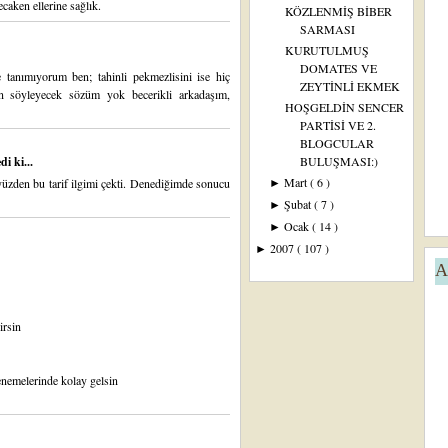
caken ellerine sağlık.
KÖZLENMİŞ BİBER
SARMASI
KURUTULMUŞ
DOMATES VE
tanımıyorum ben; tahinli pekmezlisini ise hiç
ZEYTİNLİ EKMEK
n söyleyecek sözüm yok becerikli arkadaşım,
HOŞGELDİN SENCER
PARTİSİ VE 2.
BLOGCULAR
i ki...
BULUŞMASI:)
Mart
( 6 )
yüzden bu tarif ilgimi çekti. Denediğimde sonucu
►
Şubat
( 7 )
►
Ocak
( 14 )
►
2007
( 107 )
►
A
irsin
enemelerinde kolay gelsin