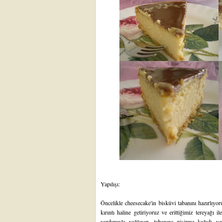
Yapılışı:
Öncelikle cheesecake'in bisküvi tabanını hazırlıyo
kırıntı haline getiriyoruz ve erittiğimiz tereyağı il
yardımıyla yağlayıp, tabanına pişirme kağıdı yer