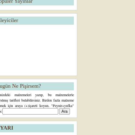
opüler Yayınlar
zleyiciler
ugün Ne Pişirsem?
inizdeki malzemeleri yazıp, bu malzemelerle
pılmış tarifleri bulabilirsiniz. Birden fazla malzeme
rmek için araya (+)işareti koyun. "Peynir+yufka"
bi
YARI