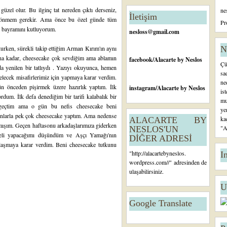
n
el olur. Bu ilginç tat nereden çıktı derseniz,
ne
c
İletişim
dönmem gerekir. Ama önce bu özel günde tüm
e
Pr
k bayramını kutluyorum.
ki
nesloss@gmail.com
K
a
urken, sürekli takip ettiğim
Arman Kırım'ın
aynı
N
yı
ana kadar, cheesecake çok sevdiğim ama ablamın
facebook
/Alacarte by Neslos
Çü
t
da yenilen bir tatlıydı . Yazıyı okuyunca, hemen
sa
lecek misafirlerimiz için yapmaya karar verdim.
ne
ün önceden pişirmek üzere hazırlık yaptım. İlk
instagram
/Alacarte by Neslos
is
m. İlk defa denediğim bir tarifi kalabalık bir
mu
zgeçtim ama o gün bu nefis cheesecake beni
ye
onlarla pek çok cheesecake yaptım. Ama nedense
ka
ALACARTE BY
mışım. Geçen haftasonu arkadaşlarımıza giderken
"A
NESLOS'UN
 neli yapacağımı düşündüm ve Aşçı Yamağı'nın
DİĞER ADRESİ
paylaşmaya karar verdim. Beni cheesecake tutkunu
"
http://alacartebyneslos.
I
wordpress.com/
/" adresinden de
ulaşabilirsiniz.
U
Google Translate