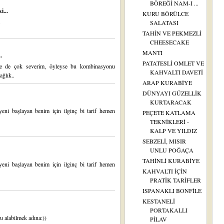
BÖREĞİ NAM-I ...
i...
KURU BÖRÜLCE
SALATASI
TAHİN VE PEKMEZLİ
CHEESECAKE
MANTI
.
PATATESLİ OMLET VE
e de çok severim, öyleyse bu kombinasyonu
KAHVALTI DAVETİ
ağlık..
ARAP KURABİYE
DÜNYAYI GÜZELLİK
KURTARACAK
eni başlayan benim için ilginç bi tarif hemen
PEÇETE KATLAMA
TEKNİKLERİ -
KALP VE YILDIZ
SEBZELİ, MISIR
UNLU POĞAÇA
TAHİNLİ KURABİYE
eni başlayan benim için ilginç bi tarif hemen
KAHVALTI İÇİN
PRATİK TARİFLER
ISPANAKLI BONFİLE
KESTANELİ
PORTAKALLI
u alabilmek adına:))
PİLAV