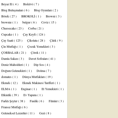
Beyaz Et
( 4 )
Bisküvi
( 7 )
Blog Buluşmaları
( 6 )
Blog Oyunları
( 2 )
Börek
( 27 )
BROKOLİ
( 1 )
Browni
( 3 )
brownie
( 1 )
bulgur
( 6 )
Ceviz
( 15 )
Cheesecake
( 23 )
Corba
( 21 )
Cupcake
( 1 )
Çay Keyfi
( 124 )
Çay Saati
( 125 )
Çikolata
( 28 )
Çilek
( 9 )
Çin Mutfağı
( 1 )
Çocuk Yemekleri
( 3 )
ÇORBALAR
( 21 )
Çörek
( 11 )
Damla Sakızı
( 3 )
Davet Sofraları
( 41 )
Deniz Mahsülleri
( 1 )
Dip Sos
( 4 )
Doğum Gelenekleri
( 1 )
Dolma
( 7 )
domates
( 1 )
Dünya Mutfakları
( 19 )
Ekmek
( 12 )
Ekmek Makinesi Tarifleri
( 1 )
ELMA
( 1 )
Enginar
( 1 )
Et Yemekleri
( 1 )
Etkinlik
( 39 )
Ev Yapımı
( 1 )
Farklı Şeyler
( 38 )
Fındık
( 6 )
Filmler
( 3 )
Fransız Mutfağı
( 6 )
Geleneksel Lezzetler
( 11 )
Gezi
( 8 )