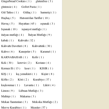
Gingerbread Cookies
( 1 )
glutenfree
( 3 )
glutensiz
( 4 )
Gofret Pasta
( 1 )
Gül Tatlısı
( 1 )
Güllaç
( 1 )
hamurişi
( 1 )
Haşhaş
( 5 )
Hatsum'dan Tarifler
( 10 )
Havuç
( 5 )
Hayattan
( 65 )
ıspanak
( 3 )
Ispanak
( 10 )
ispanyol mutfağı
( 1 )
italyan mutfağı
( 4 )
İtalyan Mutfağı
( 9 )
kabak
( 1 )
Kahvaltı
( 32 )
Kahvaltı Davetleri
( 8 )
Kahvaltılık
( 30 )
Kahve
( 6 )
Kanepeler
( 5 )
Karamel
( 1 )
KARNABAHAR
( 1 )
Kefir
( 1 )
Kek
( 30 )
kereviz
( 2 )
Kestane
( 4 )
Kırmızı Et
( 13 )
kısır
( 1 )
KISIR
( 1 )
KIŞ
( 1 )
kış yemekleri
( 1 )
Kişler
( 8 )
Köfte
( 2 )
Köri
( 2 )
Kurabiye
( 37 )
kuşkonmaz
( 1 )
Lavanta
( 1 )
Likör
( 4 )
Limon
( 9 )
Lübnan Mutfağı
( 3 )
Mahlep
( 1 )
Makarna
( 3 )
Mekan Tanıtımları
( 3 )
Meksika Mutfağı
( 2 )
Meyve Kurabiye
( 1 )
Mezeler
( 57 )