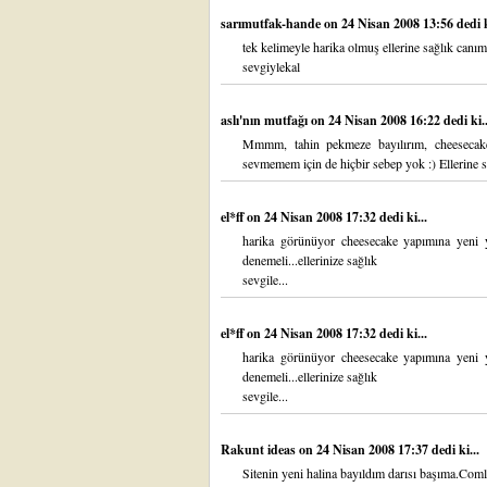
sarımutfak-hande
on 24 Nisan 2008 13:56 dedi k
tek kelimeyle harika olmuş ellerine sağlık canım
sevgiylekal
aslı'nın mutfağı
on 24 Nisan 2008 16:22 dedi ki..
Mmmm, tahin pekmeze bayılırım, cheesecak
sevmemem için de hiçbir sebep yok :) Ellerine s
el*ff
on 24 Nisan 2008 17:32 dedi ki...
harika görünüyor cheesecake yapımına yeni y
denemeli...ellerinize sağlık
sevgile...
el*ff
on 24 Nisan 2008 17:32 dedi ki...
harika görünüyor cheesecake yapımına yeni y
denemeli...ellerinize sağlık
sevgile...
Rakunt ideas
on 24 Nisan 2008 17:37 dedi ki...
Sitenin yeni halina bayıldım darısı başıma.Coml