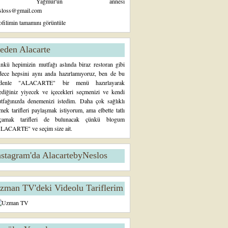
Yağmur'un annesi
sloss@gmail.com
ofilimin tamamını görüntüle
eden Alacarte
nkü hepimizin mutfağı aslında biraz restoran gibi
dece hepsini aynı anda hazırlamıyoruz, ben de bu
denle "ALACARTE" bir menü hazırlayarak
tediğiniz yiyecek ve içecekleri seçmenizi ve kendi
tfağınızda denemenizi istedim. Daha çok sağlıklı
mek tarifleri paylaşmak istiyorum, ama elbette tatlı
çamak tarifleri de bulunacak çünkü blogum
LACARTE" ve seçim size ait.
nstagram'da AlacartebyNeslos
zman TV'deki Videolu Tariflerim