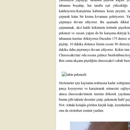
tabanına boşaltıp, her tarafta eşit yüksekliğe
kaldırıyoruz.Karıştırma kabımıza krem peyniri, mı
çırparak kalın bir krema kıvamına getiriyoruz. Yum
çırpmaya devam ediyoruz. Bu aşamada dikkat 
çırpmamak, aksi halde kekimizin üstünde pişerken ç
pekmezi ve susam yağını da bu karışıma ekleyip kar
tabanının üzerine döküyoruz.Önceden 175 derece ısı
pişirip, 10 dakika dolunca fırının ısısını 90 derec
dakika daha pişirmeye devam ediyoruz. Kekin tam or
Cheesecake'miz oda ısısına gelince buzdolabına koy
Ben cuma akşamı pişrdiğim cheesecake'i sabah buzdo
Süslemeler için kaynama noktasına kadar ısıttığımız
parça koyuyoruz ve karıştırarak erimesini sağlıy
alınca cheesecake'imizin üzerine dökerek yayılmas
benim gibi takinle desenler çizip, pekmezle hafif geçi
Not: Alttaki kolajda görülen küçük kalp, lezzetinde
onu da süslerken ismimi yazdım.