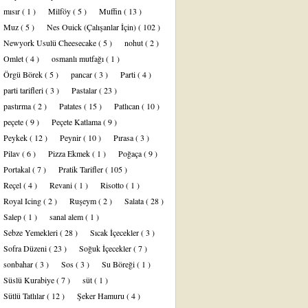
mısır
( 1 )
Milföy
( 5 )
Muffin
( 13 )
Muz
( 5 )
Nes Ouick (Çalışanlar İçin)
( 102 )
Newyork Usulü Cheesecake
( 5 )
nohut
( 2 )
Omlet
( 4 )
osmanlı mutfağı
( 1 )
Örgü Börek
( 5 )
pancar
( 3 )
Parti
( 4 )
parti tarifleri
( 3 )
Pastalar
( 23 )
pastırma
( 2 )
Patates
( 15 )
Patlıcan
( 10 )
peçete
( 9 )
Peçete Katlama
( 9 )
Peykek
( 12 )
Peynir
( 10 )
Pırasa
( 3 )
Pilav
( 6 )
Pizza Ekmek
( 1 )
Poğaça
( 9 )
Portakal
( 7 )
Pratik Tarifler
( 105 )
Reçel
( 4 )
Revani
( 1 )
Risotto
( 1 )
Royal Icing
( 2 )
Ruşeym
( 2 )
Salata
( 28 )
Salep
( 1 )
sanal alem
( 1 )
Sebze Yemekleri
( 28 )
Sıcak İçecekler
( 3 )
Sofra Düzeni
( 23 )
Soğuk İçecekler
( 7 )
sonbahar
( 3 )
Sos
( 3 )
Su Böreği
( 1 )
Süslü Kurabiye
( 7 )
süt
( 1 )
Sütlü Tatlılar
( 12 )
Şeker Hamuru
( 4 )