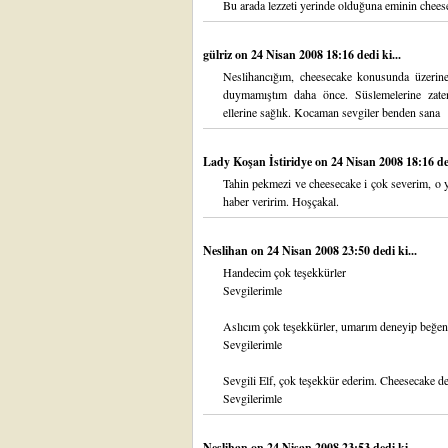
Bu arada lezzeti yerinde olduğuna eminin cheese
gülriz
on 24 Nisan 2008 18:16 dedi ki...
Neslihancığım, cheesecake konusunda üzerine 
duymamıştım daha önce. Süslemelerine zate
ellerine sağlık. Kocaman sevgiler benden sana
Lady Koşan İstiridye
on 24 Nisan 2008 18:16 ded
Tahin pekmezi ve cheesecake i çok severim, o 
haber veririm. Hoşçakal.
Neslihan
on 24 Nisan 2008 23:50 dedi ki...
Handecim çok teşekkürler
Sevgilerimle
Aslıcım çok teşekkürler, umarım deneyip beğen
Sevgilerimle
Sevgili Elf, çok teşekkür ederim. Cheesecake d
Sevgilerimle
Neslihan
on 24 Nisan 2008 23:53 dedi ki...