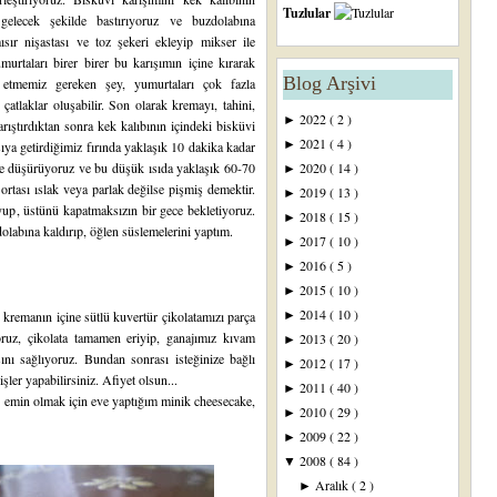
Tuzlular
 gelecek şekilde bastırıyoruz ve buzdolabına
sır nişastası ve toz şekeri ekleyip mikser ile
urtaları birer birer bu karışımın içine kırarak
Blog Arşivi
etmemiz gereken şey, yumurtaları çok fazla
atlaklar oluşabilir. Son olarak kremayı, tahini,
2022
( 2 )
►
ıştırdıktan sonra kek kalıbının içindeki bisküvi
2021
( 4 )
►
ya getirdiğimiz fırında yaklaşık 10 dakika kadar
eye düşürüyoruz ve bu düşük ısıda yaklaşık 60-70
2020
( 14 )
►
tası ıslak veya parlak değilse pişmiş demektir.
2019
( 13 )
►
up, üstünü kapatmaksızın bir gece bekletiyoruz.
2018
( 15 )
►
labına kaldırıp, öğlen süslemelerini yaptım.
2017
( 10 )
►
2016
( 5 )
►
2015
( 10 )
►
2014
( 10 )
 kremanın içine sütlü kuvertür çikolatamızı parça
►
oruz, çikolata tamamen eriyip, ganajımız kıvam
2013
( 20 )
►
ını sağlıyoruz. Bundan sonrası isteğinize bağlı
2012
( 17 )
►
şler yapabilirsiniz. Afiyet olsun...
2011
( 40 )
►
n emin olmak için eve yaptığım minik cheesecake,
2010
( 29 )
►
2009
( 22 )
►
2008
( 84 )
▼
Aralık
( 2 )
►