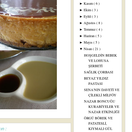
Kasım
( 6 )
►
Ekim
( 3 )
►
Eylül
( 3 )
►
Ağustos
( 8 )
►
Temmuz
( 4 )
►
Haziran
( 5 )
►
Mayıs
( 5 )
►
Nisan
( 21 )
▼
HOŞGELDİN BEBEK
VE LOHUSA
ŞERBETİ
SAĞLIK ÇORBASI
BEYAZ YILDIZ
PASTASI
SENA'NIN DAVETİ VE
ÇİLEKLİ MİLFÖY
NAZAR BONCUĞU
KURABİYELER VE
NAZAR ETKİNLİĞİ
ÖRGÜ BÖREK VE
PATATESLİ,
ın :
KIYMALI GÜL