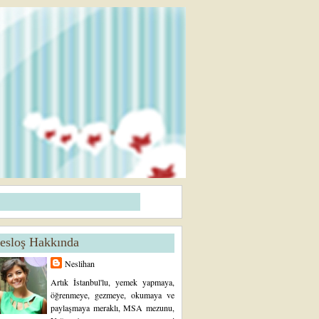
esloş Hakkında
Neslihan
Artık İstanbul'lu, yemek yapmaya,
öğrenmeye, gezmeye, okumaya ve
paylaşmaya meraklı, MSA mezunu,