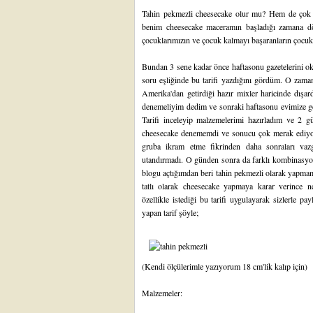
Tahin pekmezli cheesecake olur mu? Hem de çok güz
benim cheesecake maceramın başladığı zamana 
çocuklarımızın ve çocuk kalmayı başaranların çocu
Bundan 3 sene kadar önce haftasonu gazetelerini ok
soru eşliğinde bu tarifi yazdığını gördüm. O zam
Amerika'dan getirdiği hazır mixler haricinde dışar
denemeliyim dedim ve sonraki haftasonu evimize ge
Tarifi inceleyip malzemelerimi hazırladım ve 2 g
cheesecake denememdi ve sonucu çok merak ediyordu
gruba ikram etme fikrinden daha sonraları va
utandırmadı. O günden sonra da farklı kombinasy
blogu açtığımdan beri tahin pekmezli olarak yapma
tatlı olarak cheesecake yapmaya karar verince
özellikle istediği bu tarifi uygulayarak sizlerle 
yapan tarif şöyle;
(Kendi ölçülerimle yazıyorum 18 cm'lik kalıp için)
Malzemeler: