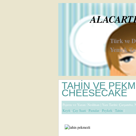
ALACARTE 
Türk ve 
Yemek Tar
TAHİN VE PEKM
CHEESECAKE
Pişiren ve Yazan:
Neslihan
| Yazı Tarihi: Çarşamba, 
Keyfi
,
Çay Saati
,
Pastalar
,
Peykek
,
Tahin
|