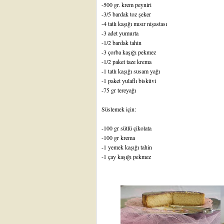
-500 gr. krem peyniri
-3/5 bardak toz şeker
-4 tatlı kaşığı mısır nişastası
-3 adet yumurta
-1/2 bardak tahin
-3 çorba kaşığı pekmez
-1/2 paket taze krema
-1 tatlı kaşığı susam yağı
-1 paket yulaflı bisküvi
-75 gr tereyağı
Süslemek için:
-100 gr sütlü çikolata
-100 gr krema
-1 yemek kaşığı tahin
-1 çay kaşığı pekmez