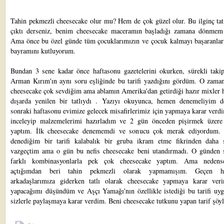
Tahin pekmezli cheesecake olur mu? Hem de çok güzel olur. Bu ilginç tat
çıktı derseniz, benim cheesecake maceramın başladığı zamana dönmem 
Ama önce bu özel günde tüm çocuklarımızın ve çocuk kalmayı başaranlar
bayramını kutluyorum.
Bundan 3 sene kadar önce haftasonu gazetelerini okurken, sürekli takip
Arman Kırım'ın
aynı soru eşliğinde bu tarifi yazdığını gördüm. O zama
cheesecake çok sevdiğim ama ablamın Amerika'dan getirdiği hazır mixler 
dışarda yenilen bir tatlıydı . Yazıyı okuyunca, hemen denemeliyim 
sonraki haftasonu evimize gelecek misafirlerimiz için yapmaya karar verdi
inceleyip malzemelerimi hazırladım ve 2 gün önceden pişirmek üzere 
yaptım. İlk cheesecake denememdi ve sonucu çok merak ediyordum. 
denediğim bir tarifi kalabalık bir gruba ikram etme fikrinden daha s
vazgeçtim ama o gün bu nefis cheesecake beni utandırmadı. O günden 
farklı kombinasyonlarla pek çok cheesecake yaptım. Ama nedens
açtığımdan beri tahin pekmezli olarak yapmamışım. Geçen ha
arkadaşlarımıza giderken tatlı olarak cheesecake yapmaya karar veri
yapacağımı düşündüm ve Aşçı Yamağı'nın özellikle istediği bu tarifi uyg
sizlerle paylaşmaya karar verdim. Beni cheesecake tutkunu yapan tarif şöyl