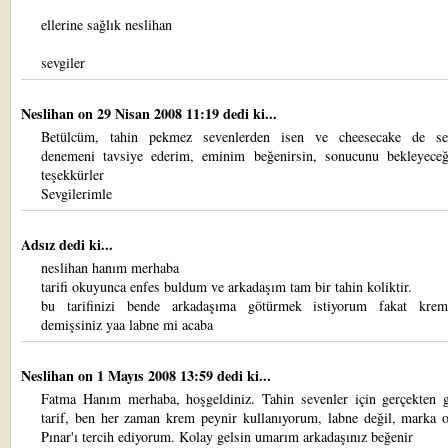
ellerine sağlık neslihan
sevgiler
Neslihan
on 29 Nisan 2008 11:19 dedi ki...
Betülcüm, tahin pekmez sevenlerden isen ve cheesecake de se
denemeni tavsiye ederim, eminim beğenirsin, sonucunu bekleyece
teşekkürler
Sevgilerimle
Adsız dedi ki...
neslihan hanım merhaba
tarifi okuyunca enfes buldum ve arkadaşım tam bir tahin koliktir.
bu tarifinizi bende arkadaşıma götürmek istiyorum fakat kre
demişsiniz yaa labne mi acaba
Neslihan
on 1 Mayıs 2008 13:59 dedi ki...
Fatma Hanım merhaba, hoşgeldiniz. Tahin sevenler için gerçekten g
tarif, ben her zaman krem peynir kullanıyorum, labne değil, marka o
Pınar'ı tercih ediyorum. Kolay gelsin umarım arkadaşınız beğenir