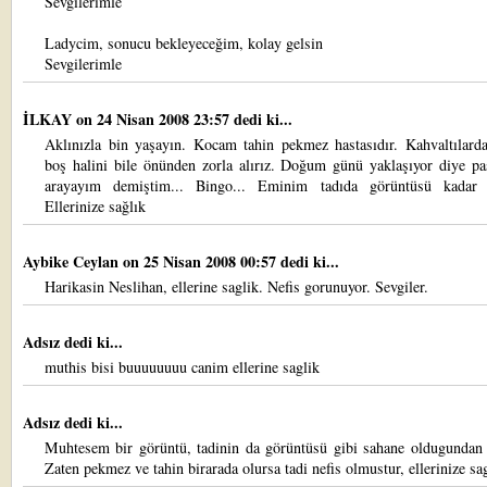
Sevgilerimle
Ladycim, sonucu bekleyeceğim, kolay gelsin
Sevgilerimle
İLKAY
on 24 Nisan 2008 23:57 dedi ki...
Aklınızla bin yaşayın. Kocam tahin pekmez hastasıdır. Kahvaltılarda
boş halini bile önünden zorla alırız. Doğum günü yaklaşıyor diye pas
arayayım demiştim... Bingo... Eminim tadıda görüntüsü kadar e
Ellerinize sağlık
Aybike Ceylan
on 25 Nisan 2008 00:57 dedi ki...
Harikasin Neslihan, ellerine saglik. Nefis gorunuyor. Sevgiler.
Adsız dedi ki...
muthis bisi buuuuuuuu canim ellerine saglik
Adsız dedi ki...
Muhtesem bir görüntü, tadinin da görüntüsü gibi sahane oldugundan
Zaten pekmez ve tahin birarada olursa tadi nefis olmustur, ellerinize sag