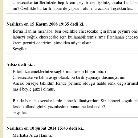
cheesecake tariflerinizde hep krem peynir demişsiniz, acaba bu labn
mi? Özellikle bu tarifi labne ile yapsam olur mu acaba? Teşekkürler...
Neslihan
on 15 Kasım 2008 19:35 dedi ki...
Berna Hanım merhaba, ben özellikle cheesecake için krem peyniri öne
labneyi soğuk cheesecake için kullanabilirsiniz ama fırınlanan cheese
krem peyniri öneririm, şimdiden afiyet olsun..
Sevgiler
Adsız dedi ki...
Ellerinize emeklerinize saglik muhtesem bi goruntu:)
Cheesecake ve tahin asigi olarak bu tarifi yapmayi dusunuyorum.
Ancak birseye takildim.Icinde petmez oldugu halde renk degistirmed
nasil boyle guzel olmus.
Bir de ben cheesecake lerde labne kullaniyordum.Siz labneyi soguk c
lerde kullandiginizi yazmissiniz.bunun nedeni nedir?
sevgiler.
Neslihan
on 10 Şubat 2014 15:43 dedi ki...
Merhaba Arzu Hanım,