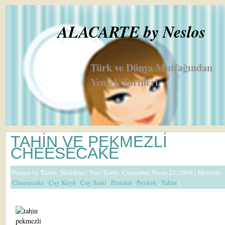
ALACARTE by Neslos
Türk ve Dünya Mutfağından
Yemek Tarifleri
TAHİN VE PEKMEZLİ
CHEESECAKE
Pişiren ve Yazan:
Neslihan
| Yazı Tarihi: Çarşamba, Nisan 23, 2008 |
Menü'de:
Cheesecake
,
Çay Keyfi
,
Çay Saati
,
Pastalar
,
Peykek
,
Tahin
|