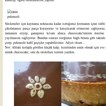
Süslemeler için kaynama noktasına kadar ısıttığımız kremanın içine sütlü
çikolatamızı parça parça koyuyoruz ve karıştırarak erimesini sağlıyoruz,
tamamen eriyip, ganajımız kıvam alınca cheesecake'imizin üzerine
yayılmasını sağlıyoruz. Bundan sonrası isteğinize bağlı benim gibi takinle
çizip, pekmezle hafif geçişler yapabilirsiniz. Afiyet olsun...
Not: Alttaki kolajda görülen küçük kalp, lezzetinden emin olmak için eve
minik cheesecake, onu da süslerken ismimi yazdım.