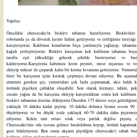
Yapılışı:
Öncelikle cheesecake'in bisküvi tabanını hazırlıyoruz. Bisküviler
robotunda ya da döverek kırıntı haline getiriyoruz ve erittiğimiz tereyağı 
karıştırıyoruz. Kalıbının kenarlarını fırça yardımıyla yağlayıp, tabanın
kağıdı yerleştiriyoruz. Bisküvi karışımını kek kalıbının tabanına boşal
tarafta eşit yüksekliğe gelecek şekilde bastırıyoruz ve buzd
kaldırıyoruz.Karıştırma kabımıza krem peyniri, mısır nişastası ve to
ekleyip mikser ile çırparak kalın bir krema kıvamına getiriyoruz. Yumurtal
birer bu karışımın içine kırarak çırpmaya devam ediyoruz. Bu aşamad
etmemiz gereken şey, yumurtaları çok fazla çırpmamak, aksi halde k
üstünde pişerken çatlaklar oluşabilir. Son olarak kremayı, tahini, pe
susam yağını da bu karışıma ekleyip karıştırdıktan sonra kek kalıbının 
bisküvi tabanının üzerine döküyoruz.Önceden 175 derece ısıya getirdiğimi
yaklaşık 10 dakika kadar pişirip, 10 dakika dolunca fırının ısısını 90 
düşürüyoruz ve bu düşük ısıda yaklaşık 60-70 dakika daha pişirme
ediyoruz. Kekin tam ortası ıslak veya parlak değilse pişmiş de
Cheesecake'miz oda ısısına gelince buzdolabına koyup, üstünü kapatmaks
gece bekletiyoruz. Ben cuma akşamı pişrdiğim cheesecake'i sabah buz
kaldırıp, öğlen süslemelerini yaptım.