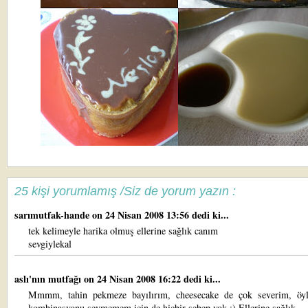
25 kişi yorumlamış /Siz de yorum yazın :
sarımutfak-hande
on 24 Nisan 2008 13:56 dedi ki...
tek kelimeyle harika olmuş ellerine sağlık canım
sevgiylekal
aslı'nın mutfağı
on 24 Nisan 2008 16:22 dedi ki...
Mmmm, tahin pekmeze bayılırım, cheesecake de çok severim, öy
kombinasyonu sevmemem için de hiçbir sebep yok :) Ellerine sağlık..