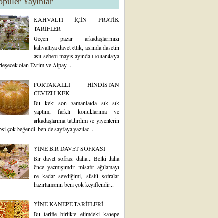
opüler Yayınlar
KAHVALTI İÇİN PRATİK
TARİFLER
Geçen pazar arkadaşlarımızı
kahvaltıya davet ettik, aslında davetin
asıl sebebi mayıs ayında Hollanda'ya
rleşecek olan Evrim ve Alpay ...
PORTAKALLI HİNDİSTAN
CEVİZLİ KEK
Bu keki son zamanlarda sık sık
yaptım, farklı konuklarıma ve
arkadaşlarıma tatdırdım ve yiyenlerin
psi çok beğendi, ben de sayfaya yazılac...
YİNE BİR DAVET SOFRASI
Bir davet sofrası daha... Belki daha
önce yazmışımdır misafir ağılamayı
ne kadar sevdiğimi, süslü sofralar
hazırlamanın beni çok keyiflendir...
YİNE KANEPE TARİFLERİ
Bu tarifle birlikte elimdeki kanepe