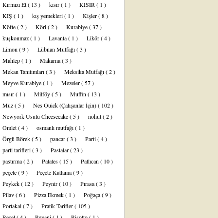
Kırmızı Et
( 13 )
kısır
( 1 )
KISIR
( 1 )
KIŞ
( 1 )
kış yemekleri
( 1 )
Kişler
( 8 )
Köfte
( 2 )
Köri
( 2 )
Kurabiye
( 37 )
kuşkonmaz
( 1 )
Lavanta
( 1 )
Likör
( 4 )
Limon
( 9 )
Lübnan Mutfağı
( 3 )
Mahlep
( 1 )
Makarna
( 3 )
Mekan Tanıtımları
( 3 )
Meksika Mutfağı
( 2 )
Meyve Kurabiye
( 1 )
Mezeler
( 57 )
mısır
( 1 )
Milföy
( 5 )
Muffin
( 13 )
Muz
( 5 )
Nes Ouick (Çalışanlar İçin)
( 102 )
Newyork Usulü Cheesecake
( 5 )
nohut
( 2 )
Omlet
( 4 )
osmanlı mutfağı
( 1 )
Örgü Börek
( 5 )
pancar
( 3 )
Parti
( 4 )
parti tarifleri
( 3 )
Pastalar
( 23 )
pastırma
( 2 )
Patates
( 15 )
Patlıcan
( 10 )
peçete
( 9 )
Peçete Katlama
( 9 )
Peykek
( 12 )
Peynir
( 10 )
Pırasa
( 3 )
Pilav
( 6 )
Pizza Ekmek
( 1 )
Poğaça
( 9 )
Portakal
( 7 )
Pratik Tarifler
( 105 )
Reçel
( 4 )
Revani
( 1 )
Risotto
( 1 )