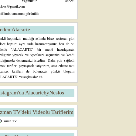
Yağmur'un annesi
sloss@gmail.com
ofilimin tamamını görüntüle
eden Alacarte
nkü hepimizin mutfağı aslında biraz restoran gibi
dece hepsini aynı anda hazırlamıyoruz, ben de bu
denle "ALACARTE" bir menü hazırlayarak
tediğiniz yiyecek ve içecekleri seçmenizi ve kendi
tfağınızda denemenizi istedim. Daha çok sağlıklı
mek tarifleri paylaşmak istiyorum, ama elbette tatlı
çamak tarifleri de bulunacak çünkü blogum
LACARTE" ve seçim size ait.
nstagram'da AlacartebyNeslos
zman TV'deki Videolu Tariflerim