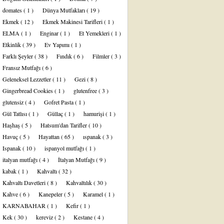
domates
( 1 )
Dünya Mutfakları
( 19 )
Ekmek
( 12 )
Ekmek Makinesi Tarifleri
( 1 )
ELMA
( 1 )
Enginar
( 1 )
Et Yemekleri
( 1 )
Etkinlik
( 39 )
Ev Yapımı
( 1 )
Farklı Şeyler
( 38 )
Fındık
( 6 )
Filmler
( 3 )
Fransız Mutfağı
( 6 )
Geleneksel Lezzetler
( 11 )
Gezi
( 8 )
Gingerbread Cookies
( 1 )
glutenfree
( 3 )
glutensiz
( 4 )
Gofret Pasta
( 1 )
Gül Tatlısı
( 1 )
Güllaç
( 1 )
hamurişi
( 1 )
Haşhaş
( 5 )
Hatsum'dan Tarifler
( 10 )
Havuç
( 5 )
Hayattan
( 65 )
ıspanak
( 3 )
Ispanak
( 10 )
ispanyol mutfağı
( 1 )
italyan mutfağı
( 4 )
İtalyan Mutfağı
( 9 )
kabak
( 1 )
Kahvaltı
( 32 )
Kahvaltı Davetleri
( 8 )
Kahvaltılık
( 30 )
Kahve
( 6 )
Kanepeler
( 5 )
Karamel
( 1 )
KARNABAHAR
( 1 )
Kefir
( 1 )
Kek
( 30 )
kereviz
( 2 )
Kestane
( 4 )