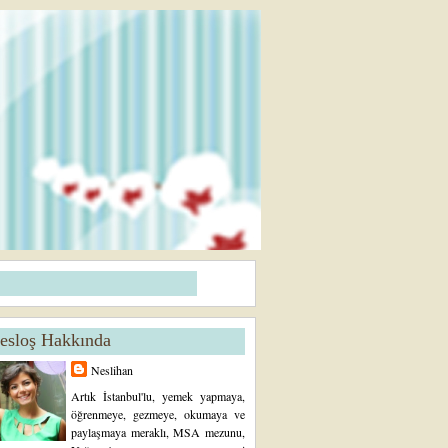
esloş Hakkında
Neslihan
Artık İstanbul'lu, yemek yapmaya,
öğrenmeye, gezmeye, okumaya ve
paylaşmaya meraklı, MSA mezunu,