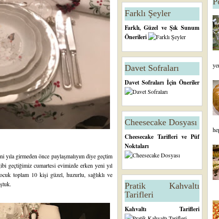
P
Farklı Şeyler
Farklı, Güzel ve Şık Sunum
Önerileri
ye
Davet Sofraları
Davet Sofraları İçin Öneriler
Cheesecake Dosyası
he
Cheesecake Tarifleri ve Püf
Noktaları
i yıla girmeden önce paylaşmalıyım diye geçtim
gibi geçtiğimiz cumartesi evimizde erken yeni yıl
çocuk toplam 10 kişi güzel, huzurlu, sağlıklı ve
uştuk.
Pratik Kahvaltı
Tarifleri
Kahvaltı Tarifleri