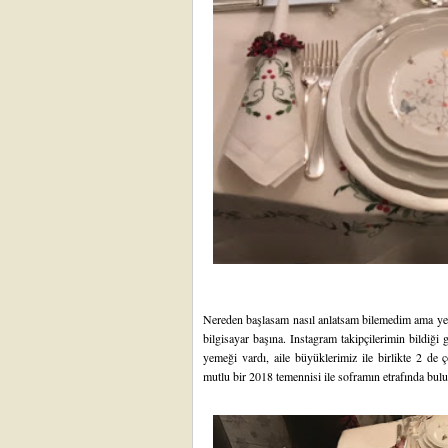
Nereden başlasam nasıl anlatsam bilemedim ama yen
bilgisayar başına. Instagram takipçilerimin bildiği 
yemeği vardı, aile büyüklerimiz ile birlikte 2 de 
mutlu bir 2018 temennisi ile soframın etrafında bul