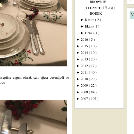
BROWNIE
3 LEZZETLİ ÖRGÜ
BÖREK
M
Kasım
( 2 )
►
Ekim
( 1 )
►
Ocak
( 1 )
►
2016
( 5 )
►
2015
( 10 )
►
2014
( 10 )
►
2013
( 20 )
►
2012
( 17 )
►
2011
( 40 )
►
onseptine uygun olarak çam ağacı desenliydi ve
2010
( 29 )
►
landı.
2009
( 22 )
►
2008
( 84 )
►
2007
( 107 )
►