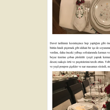
Davet tarihimiz kesinleşince hep yaptığım gibi 
bütün hindi pişirmek gibi iddialı bir işe de soyunm
verdim, daha önceki yılbaşı sofralarımda kırmızı ve 
beyaz üzerine çoban püskülü (yeşil yaprak kırmızı
desen) nakışlı örtü ve peçetelerimi tercih ettim. Yıl
ve yeşil ponpon çiçekler ve nar masamızı süsledi, mini