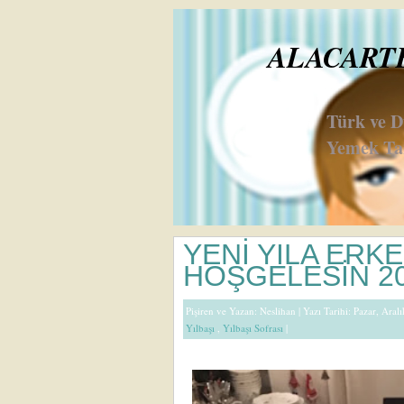
ALACARTE 
Türk ve 
Yemek Tar
YENİ YILA ERK
HOŞGELESİN 2
Pişiren ve Yazan:
Neslihan
| Yazı Tarihi: Pazar, Aral
Yılbaşı
,
Yılbaşı Sofrası
|