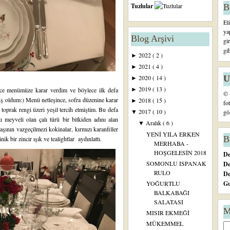
Tuzlular
B
El
ya
Blog Arşivi
gi
gi
2022
( 2 )
►
2021
( 4 )
►
U
2020
( 14 )
►
2019
( 13 )
önce menümüze karar verdim ve böylece ilk defa
►
© 
uş oldum:) Menü netleşince, sofra düzenine karar
2018
( 15 )
►
fo
toprak rengi üzeri yeşil tercih etmiştim. Bu defa
2017
( 10 )
gö
▼
 meyveli olan çalı türü bir bitkiden adını alan
Aralık
( 6 )
▼
başının vazgeçilmezi kokinalar, kırmızı karanfiller
YENİ YILA ERKEN
B
k bir zincir ışık ve tealightlar aydınlattı.
MERHABA -
HOŞGELESİN 2018
De
SOMONLU ISPANAK
De
RULO
D
Gu
YOĞURTLU
BALKABAĞI
SALATASI
M
MISIR EKMEĞİ
MÜKEMMEL