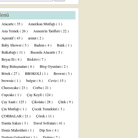
enü
Alacarte
( 35 )
Amerikan Mutfağı
( 1 )
Ana Yemek
( 26 )
Annem'in Tarifleri
( 22 )
Aperatif
( 43 )
armut
( 2 )
Baby Shower
( 5 )
Badem
( 4 )
Balık
( 1 )
Balkabağı
( 11 )
Basında Alacarte
( 5 )
Beyaz Et
( 4 )
Bisküvi
( 7 )
Blog Buluşmaları
( 6 )
Blog Oyunları
( 2 )
Börek
( 27 )
BROKOLİ
( 1 )
Browni
( 3 )
brownie
( 1 )
bulgur
( 6 )
Ceviz
( 15 )
Cheesecake
( 23 )
Corba
( 21 )
Cupcake
( 1 )
Çay Keyfi
( 124 )
Çay Saati
( 125 )
Çikolata
( 28 )
Çilek
( 9 )
Çin Mutfağı
( 1 )
Çocuk Yemekleri
( 3 )
ÇORBALAR
( 21 )
Çörek
( 11 )
Damla Sakızı
( 3 )
Davet Sofraları
( 41 )
Deniz Mahsülleri
( 1 )
Dip Sos
( 4 )
Doğum Gelenekleri
( 1 )
Dolma
( 7 )