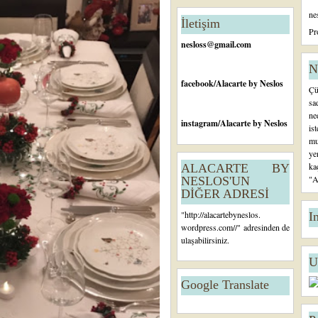
n
ne
c
İletişim
e
Pr
ki
nesloss@gmail.com
K
a
N
yı
facebook
/Alacarte by Neslos
Çü
t
sa
ne
instagram
/Alacarte by Neslos
is
mu
ye
ka
ALACARTE BY
"A
NESLOS'UN
DİĞER ADRESİ
"
http://alacartebyneslos.
I
wordpress.com/
/" adresinden de
ulaşabilirsiniz.
U
Google Translate