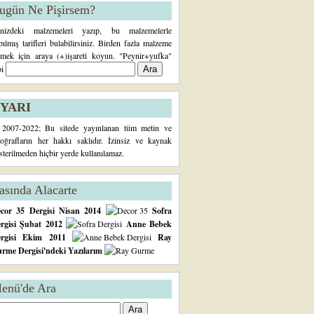
ugün Ne Pişirsem?
inizdeki malzemeleri yazıp, bu malzemelerle
pılmış tarifleri bulabilirsiniz. Birden fazla malzeme
rmek için araya (+)işareti koyun. "Peynir+yufka"
bi
YARI
2007-2022; Bu sitede yayınlanan tüm metin ve
toğrafların her hakkı saklıdır. İzinsiz ve kaynak
sterilmeden hiçbir yerde kullanılamaz.
asında Alacarte
cor 35 Dergisi Nisan 2014
Sofra
rgisi Şubat 2012
Anne Bebek
ergisi Ekim 2011
Ray
rme Dergisi'ndeki Yazılarım
enü'de Ara