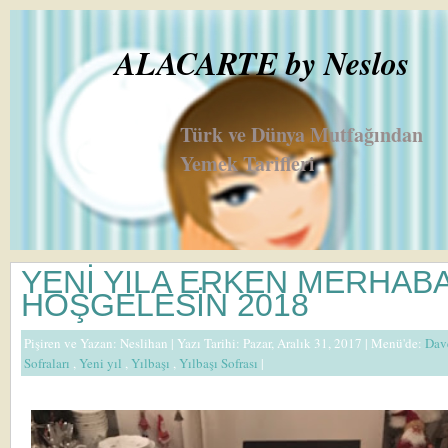
ALACARTE by Neslos
Türk ve Dünya Mutfağından
Yemek Tarifleri
YENİ YILA ERKEN MERHABA
HOŞGELESİN 2018
Pişiren ve Yazan:
Neslihan
| Yazı Tarihi: Pazar, Aralık 31, 2017 |
Menü'de:
Dav
Sofraları
,
Yeni yıl
,
Yılbaşı
,
Yılbaşı Sofrası
|