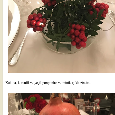
Kokina, karanfil ve yeşil ponponlar ve minik ışıklı zincir...