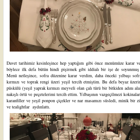
Davet tarihimiz kesinleşince hep yaptığım gibi önce menümüze karar v
böylece ilk defa bütün hindi pişirmek gibi iddialı bir işe de soyunmuş
Menü netleşince, sofra düzenine karar verdim, daha önceki yılbaşı sofr
kırmızı ve toprak rengi üzeri yeşil tercih etmiştim. Bu defa beyaz üzer
püskülü (yeşil yaprak kırmızı meyveli olan çalı türü bir bitkiden adını al
nakışlı örtü ve peçetelerimi tercih ettim. Yılbaşının vazgeçilmezi kokinalar
karanfiller ve yeşil ponpon çiçekler ve nar masamızı süsledi, minik bir zi
ve tealightlar aydınlattı.