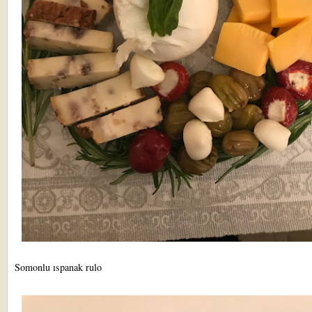
Somonlu ıspanak rulo