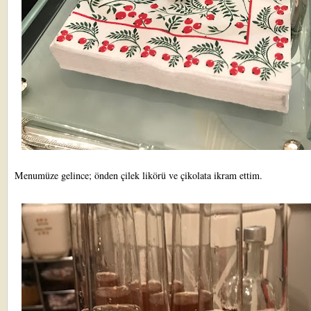
Menumüze gelince; önden çilek likörü ve çikolata ikram ettim.