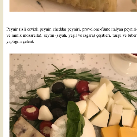
Peynir (isli cevizli peynir, cheddar peyniri, provolone-füme italyan peyniri
ve minik mozarella), zeytin (siyah, yeşil ve ızgara) çeşitleri, turşu ve biber
yaptığım çelenk