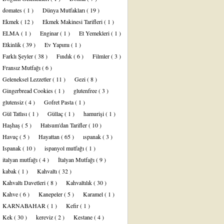
domates
( 1 )
Dünya Mutfakları
( 19 )
Ekmek
( 12 )
Ekmek Makinesi Tarifleri
( 1 )
ELMA
( 1 )
Enginar
( 1 )
Et Yemekleri
( 1 )
Etkinlik
( 39 )
Ev Yapımı
( 1 )
Farklı Şeyler
( 38 )
Fındık
( 6 )
Filmler
( 3 )
Fransız Mutfağı
( 6 )
Geleneksel Lezzetler
( 11 )
Gezi
( 8 )
Gingerbread Cookies
( 1 )
glutenfree
( 3 )
glutensiz
( 4 )
Gofret Pasta
( 1 )
Gül Tatlısı
( 1 )
Güllaç
( 1 )
hamurişi
( 1 )
Haşhaş
( 5 )
Hatsum'dan Tarifler
( 10 )
Havuç
( 5 )
Hayattan
( 65 )
ıspanak
( 3 )
Ispanak
( 10 )
ispanyol mutfağı
( 1 )
italyan mutfağı
( 4 )
İtalyan Mutfağı
( 9 )
kabak
( 1 )
Kahvaltı
( 32 )
Kahvaltı Davetleri
( 8 )
Kahvaltılık
( 30 )
Kahve
( 6 )
Kanepeler
( 5 )
Karamel
( 1 )
KARNABAHAR
( 1 )
Kefir
( 1 )
Kek
( 30 )
kereviz
( 2 )
Kestane
( 4 )