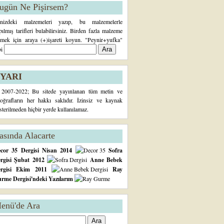
ugün Ne Pişirsem?
inizdeki malzemeleri yazıp, bu malzemelerle
pılmış tarifleri bulabilirsiniz. Birden fazla malzeme
rmek için araya (+)işareti koyun. "Peynir+yufka"
bi
YARI
2007-2022; Bu sitede yayınlanan tüm metin ve
toğrafların her hakkı saklıdır. İzinsiz ve kaynak
sterilmeden hiçbir yerde kullanılamaz.
asında Alacarte
cor 35 Dergisi Nisan 2014
Sofra
rgisi Şubat 2012
Anne Bebek
ergisi Ekim 2011
Ray
rme Dergisi'ndeki Yazılarım
enü'de Ara