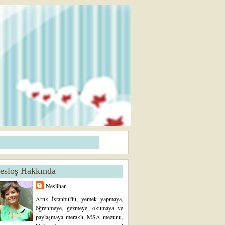
esloş Hakkında
Neslihan
Artık İstanbul'lu, yemek yapmaya,
öğrenmeye, gezmeye, okumaya ve
paylaşmaya meraklı, MSA mezunu,