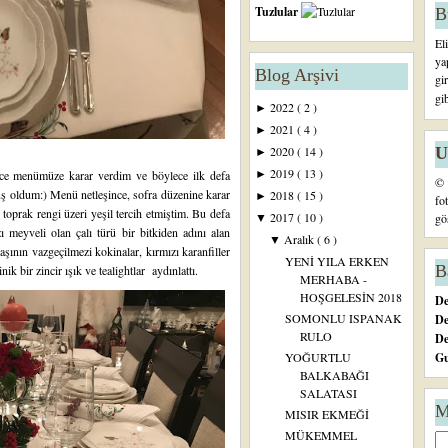
Tuzlular
B
El
ya
Blog Arşivi
gi
gi
2022
( 2 )
►
2021
( 4 )
►
U
2020
( 14 )
►
2019
( 13 )
önce menümüze karar verdim ve böylece ilk defa
►
© 
uş oldum:) Menü netleşince, sofra düzenine karar
2018
( 15 )
►
fo
toprak rengi üzeri yeşil tercih etmiştim. Bu defa
2017
( 10 )
gö
▼
 meyveli olan çalı türü bir bitkiden adını alan
Aralık
( 6 )
▼
başının vazgeçilmezi kokinalar, kırmızı karanfiller
YENİ YILA ERKEN
B
k bir zincir ışık ve tealightlar aydınlattı.
MERHABA -
HOŞGELESİN 2018
De
SOMONLU ISPANAK
De
RULO
D
Gu
YOĞURTLU
BALKABAĞI
SALATASI
M
MISIR EKMEĞİ
MÜKEMMEL