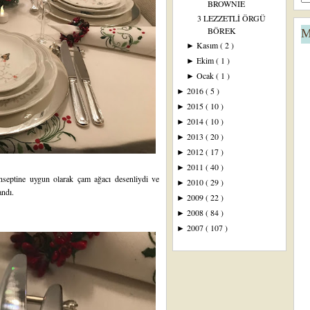
BROWNIE
3 LEZZETLİ ÖRGÜ
BÖREK
M
Kasım
( 2 )
►
Ekim
( 1 )
►
Ocak
( 1 )
►
2016
( 5 )
►
2015
( 10 )
►
2014
( 10 )
►
2013
( 20 )
►
2012
( 17 )
►
2011
( 40 )
►
onseptine uygun olarak çam ağacı desenliydi ve
2010
( 29 )
►
landı.
2009
( 22 )
►
2008
( 84 )
►
2007
( 107 )
►