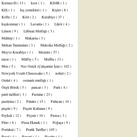
Kırmızı Et
( 13 )
kısır
( 1 )
KISIR
( 1 )
KIŞ
( 1 )
kış yemekleri
( 1 )
Kişler
( 8 )
Köfte
( 2 )
Köri
( 2 )
Kurabiye
( 37 )
kuşkonmaz
( 1 )
Lavanta
( 1 )
Likör
( 4 )
Limon
( 9 )
Lübnan Mutfağı
( 3 )
Mahlep
( 1 )
Makarna
( 3 )
Mekan Tanıtımları
( 3 )
Meksika Mutfağı
( 2 )
Meyve Kurabiye
( 1 )
Mezeler
( 57 )
mısır
( 1 )
Milföy
( 5 )
Muffin
( 13 )
Muz
( 5 )
Nes Ouick (Çalışanlar İçin)
( 102 )
Newyork Usulü Cheesecake
( 5 )
nohut
( 2 )
Omlet
( 4 )
osmanlı mutfağı
( 1 )
Örgü Börek
( 5 )
pancar
( 3 )
Parti
( 4 )
parti tarifleri
( 3 )
Pastalar
( 23 )
pastırma
( 2 )
Patates
( 15 )
Patlıcan
( 10 )
peçete
( 9 )
Peçete Katlama
( 9 )
Peykek
( 12 )
Peynir
( 10 )
Pırasa
( 3 )
Pilav
( 6 )
Pizza Ekmek
( 1 )
Poğaça
( 9 )
Portakal
( 7 )
Pratik Tarifler
( 105 )
Reçel
( 4 )
Revani
( 1 )
Risotto
( 1 )