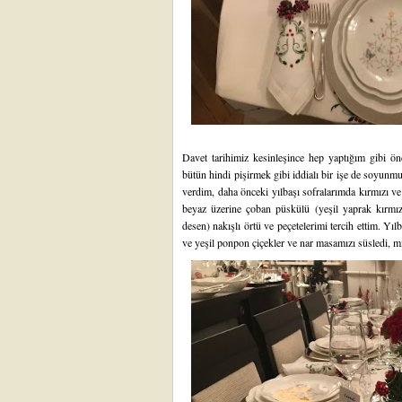
Davet tarihimiz kesinleşince hep yaptığım gibi 
bütün hindi pişirmek gibi iddialı bir işe de soyunm
verdim, daha önceki yılbaşı sofralarımda kırmızı ve 
beyaz üzerine çoban püskülü (yeşil yaprak kırmızı
desen) nakışlı örtü ve peçetelerimi tercih ettim. Yıl
ve yeşil ponpon çiçekler ve nar masamızı süsledi, mini