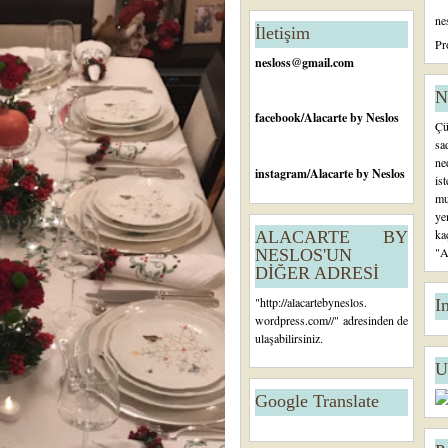
n
ne
c
İletişim
e
Pr
ki
nesloss@gmail.com
K
a
N
yı
facebook
/Alacarte by Neslos
Çü
t
sa
ne
instagram
/Alacarte by Neslos
is
mu
ye
ka
ALACARTE BY
"A
NESLOS'UN
DİĞER ADRESİ
"
http://alacartebyneslos.
I
wordpress.com/
/" adresinden de
ulaşabilirsiniz.
U
Google Translate