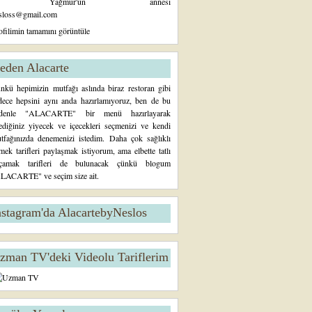
Yağmur'un annesi
sloss@gmail.com
ofilimin tamamını görüntüle
eden Alacarte
nkü hepimizin mutfağı aslında biraz restoran gibi
dece hepsini aynı anda hazırlamıyoruz, ben de bu
denle "ALACARTE" bir menü hazırlayarak
tediğiniz yiyecek ve içecekleri seçmenizi ve kendi
tfağınızda denemenizi istedim. Daha çok sağlıklı
mek tarifleri paylaşmak istiyorum, ama elbette tatlı
çamak tarifleri de bulunacak çünkü blogum
LACARTE" ve seçim size ait.
nstagram'da AlacartebyNeslos
zman TV'deki Videolu Tariflerim