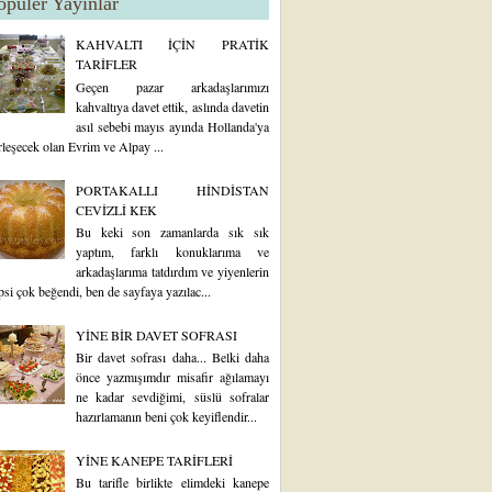
opüler Yayınlar
KAHVALTI İÇİN PRATİK
TARİFLER
Geçen pazar arkadaşlarımızı
kahvaltıya davet ettik, aslında davetin
asıl sebebi mayıs ayında Hollanda'ya
rleşecek olan Evrim ve Alpay ...
PORTAKALLI HİNDİSTAN
CEVİZLİ KEK
Bu keki son zamanlarda sık sık
yaptım, farklı konuklarıma ve
arkadaşlarıma tatdırdım ve yiyenlerin
psi çok beğendi, ben de sayfaya yazılac...
YİNE BİR DAVET SOFRASI
Bir davet sofrası daha... Belki daha
önce yazmışımdır misafir ağılamayı
ne kadar sevdiğimi, süslü sofralar
hazırlamanın beni çok keyiflendir...
YİNE KANEPE TARİFLERİ
Bu tarifle birlikte elimdeki kanepe