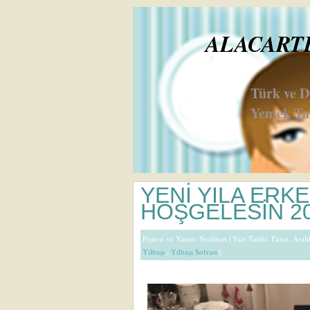
ALACARTE 
Türk ve 
Yemek Tar
YENİ YILA ERK
HOŞGELESİN 2
Pişiren ve Yazan:
Neslihan
| Yazı Tarihi: Pazar, Aral
Yılbaşı
,
Yılbaşı Sofrası
|