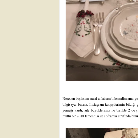
Nereden başlasam nasıl anlatsam bilemedim ama yen
bilgisayar başına. Instagram takipçilerimin bildiği 
yemeği vardı, aile büyüklerimiz ile birlikte 2 de 
mutlu bir 2018 temennisi ile soframın etrafında bul