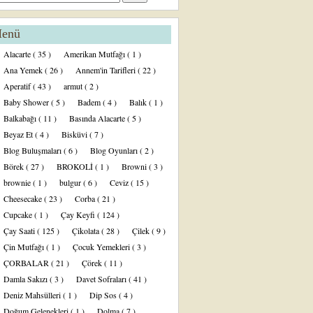
enü
Alacarte
( 35 )
Amerikan Mutfağı
( 1 )
Ana Yemek
( 26 )
Annem'in Tarifleri
( 22 )
Aperatif
( 43 )
armut
( 2 )
Baby Shower
( 5 )
Badem
( 4 )
Balık
( 1 )
Balkabağı
( 11 )
Basında Alacarte
( 5 )
Beyaz Et
( 4 )
Bisküvi
( 7 )
Blog Buluşmaları
( 6 )
Blog Oyunları
( 2 )
Börek
( 27 )
BROKOLİ
( 1 )
Browni
( 3 )
brownie
( 1 )
bulgur
( 6 )
Ceviz
( 15 )
Cheesecake
( 23 )
Corba
( 21 )
Cupcake
( 1 )
Çay Keyfi
( 124 )
Çay Saati
( 125 )
Çikolata
( 28 )
Çilek
( 9 )
Çin Mutfağı
( 1 )
Çocuk Yemekleri
( 3 )
ÇORBALAR
( 21 )
Çörek
( 11 )
Damla Sakızı
( 3 )
Davet Sofraları
( 41 )
Deniz Mahsülleri
( 1 )
Dip Sos
( 4 )
Doğum Gelenekleri
( 1 )
Dolma
( 7 )