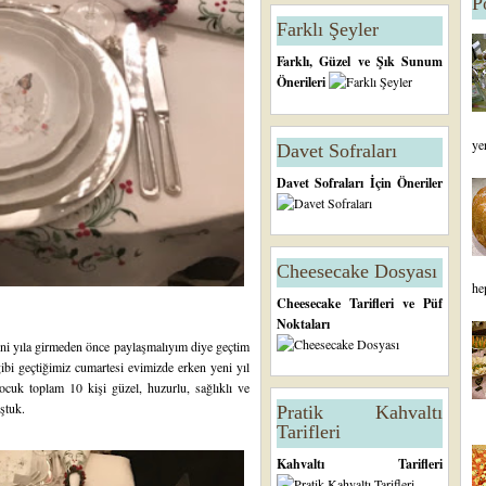
P
Farklı Şeyler
Farklı, Güzel ve Şık Sunum
Önerileri
ye
Davet Sofraları
Davet Sofraları İçin Öneriler
Cheesecake Dosyası
he
Cheesecake Tarifleri ve Püf
Noktaları
i yıla girmeden önce paylaşmalıyım diye geçtim
gibi geçtiğimiz cumartesi evimizde erken yeni yıl
çocuk toplam 10 kişi güzel, huzurlu, sağlıklı ve
uştuk.
Pratik Kahvaltı
Tarifleri
Kahvaltı Tarifleri